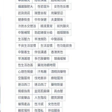
睪酮補充
隱私保護
超級威而鋼
攝護腺肥大
性慾提升
女性性反應
送貨資訊
順豐自取
用藥禁忌
健康檢查
中年保健
夫妻關係
冷熱水交替浴
精液異常
前列腺炎
中醫補腎
勃起硬度分級
婚姻關係
生活壓力
早洩預防
中醫誤區
不良生活習慣
生活習慣
性功能飲食
中醫養生
伴侶溝通
香港男性
早洩護理
多巴胺藥物
頭痛緩解
性生活改善
藥效持續時間
心理性陽痿
汗馬糖
酒精與藥物
空腹服用
伐地那非
療程服用
達泊西汀
達泊西汀
藥物劑量
陽痿指南
盆底肌鍛鍊
高血壓
印度藥品
人生階段
體質調理
催情產品
性冷感
女性性慾
親密場所
性隱私
伴侶關係