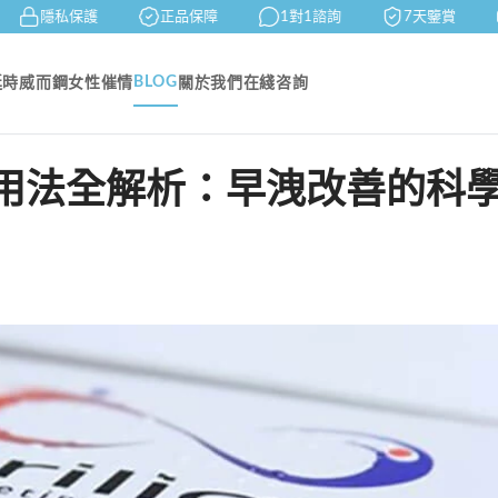
隱私保護
正品保障
1對1諮詢
7天鑒賞
BLOG
延時
威而鋼
女性催情
關於我們
在綫咨詢
用法全解析：早洩改善的科