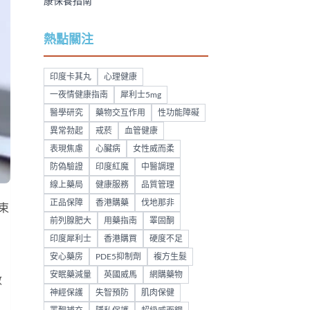
康保養指南
熱點關注
印度卡其丸
心理健康
一夜情健康指南
犀利士5mg
醫學研究
藥物交互作用
性功能障礙
異常勃起
戒菸
血管健康
表現焦慮
心臟病
女性威而柔
防偽驗證
印度紅魔
中醫調理
線上藥局
健康服務
品質管理
正品保障
香港購藥
伐地那非
束
前列腺肥大
用藥指南
睪固酮
印度犀利士
香港購買
硬度不足
：
安心藥房
PDE5抑制劑
複方生髮
安眠藥減量
英國威馬
網購藥物
數
神經保護
失智預防
肌肉保健