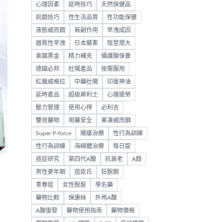
心理因素
延時技巧
天然保健品
前戲技巧
性生活品質
性功能保健
液態威而鋼
無副作用
早洩成因
器質性早洩
日本藤素
陰莖增大
美國黑金
精力補充
攝護腺保養
德國必邦
壯陽產品
按需服用
紅魔威格拉
中藥壯陽
印度神油
延時產品
超級犀利士
心理疲勞
壓力管理
使用心得
必利吉
雙效藥物
用藥安全
果凍威而鋼
Super P-force
陽痿治療
性行為訓練
性行為訓練
海綿體治療
每日錠
癌症研究
第四代A酸
抗衰老
A醇
男性更年期
屈臣氏
狂脫期
青春痘
女性脫髮
學名藥
藥物比較
保康絲
外用A酸
A酸復發
藥物使用指南
藥物價格