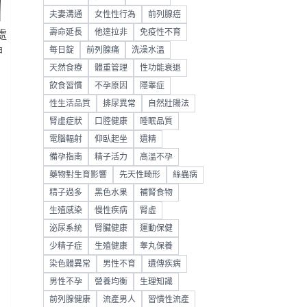
夫妻溝通
女性性行為
前列腺癌
壽命延長
他達拉非
免疫性不育
處
每日錠
前列腺痛
洗澡水溫
神
天然食療
體重管理
性功能衰退
飲食習慣
不孕原因
隱睾症
性生活品質
排尿異常
自然壯陽法
腎虛症狀
口腔健康
睡眠品質
電腦輻射
仰臥起坐
遺精
備孕指南
精子活力
高溫不孕
藥物對生育影響
先天性畸形
絲蟲病
精子過多
黑色水果
補腎食物
生殖感染
慢性疾病
腎虛
泌尿系統
腎臟健康
運動保健
少精子症
生殖健康
睾丸保養
染色體異常
男性不育
遺傳疾病
男性不孕
營養均衡
生理知識
前列腺健康
流產男人
習慣性流產