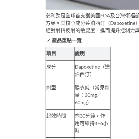
必利勁
是全球首支獲美國FDA及台灣衛福部核准，
方藥。其核心成分達泊西汀（Dapoxeti
經對射精反射的敏感度，進而提升控制力
📌 
產品重點一覽
項目
說明
成分
Dapoxetine（達
泊西汀）
劑型
膜衣錠（常見劑
量：30mg／
60mg）
起效時間
約30分鐘，作
用可維持4–6小
時