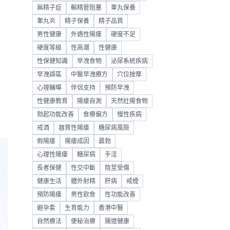
無精子症
輸精管阻塞
睾丸保養
睾丸炎
精子保養
精子品質
男性健康
外遇性陽痿
硬度不足
硬度等級
性高潮
性健康
性保健知識
早洩食物
泌尿系統疾病
早洩誤區
中醫早洩療方
穴位按摩
心理輔導
伴侶支持
預防早洩
性健康教育
陽痿自測
天然壯陽食物
勃起功能改善
食療偏方
慢性疾病
戒酒
器質性陽痿
糖尿病風險
假陽痿
陽痿成因
晨勃
心理性陽痿
糖尿病
手淫
長者保健
性交中斷
陰莖受傷
健康生活
體外射精
肝病
戒煙
預防陽痿
男性飲食
性功能改善
避孕套
生育能力
香港中醫
自然療法
便秘治療
腸道健康