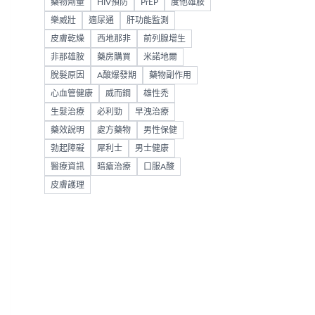
藥物劑量
HIV預防
PrEP
度他雄胺
樂威壯
適尿通
肝功能監測
皮膚乾燥
西地那非
前列腺增生
非那雄胺
藥房購買
米諾地爾
脫髮原因
A酸爆發期
藥物副作用
心血管健康
威而鋼
雄性禿
生髮治療
必利勁
早洩治療
藥效說明
處方藥物
男性保健
勃起障礙
犀利士
男士健康
醫療資訊
暗瘡治療
口服A酸
皮膚護理