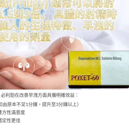
，
必利勁
在改善早洩方面具備明確效益：
例如由原本不足1分鐘，提升至3分鐘以上）
雙方性滿意度
穩定性更佳