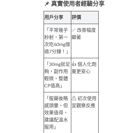
📌 真實使用者經驗分享
用戶分享
評價
「平常幾乎
✅ 改善幅度
秒射，第一
顯著
次吃60mg撐
過7分鐘！」
「30mg就足
👍 個人化劑
夠，副作用
量更安心
輕微，整體
CP值高」
「服藥後略
⚠ 初次使用
感頭暈，但
宜觀察反應
效果值得，
建議配溫水
服用」