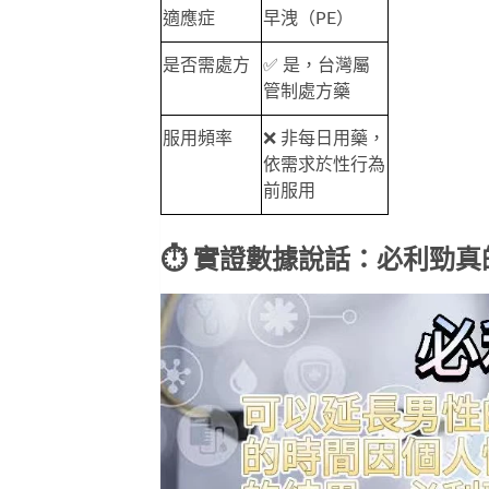
適應症
早洩（PE）
是否需處方
✅ 是，台灣屬
管制處方藥
服用頻率
❌ 非每日用藥，
依需求於性行為
前服用
⏱️ 實證數據說話：必利勁