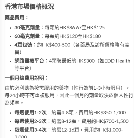
香港市場價格概況
藥品費用：
30毫克劑量
：每顆約HK$86.67至HK$125
60毫克劑量
：每顆約HK$120至HK$180
4顆包裝
：約HK$400-500（各藥局及診所價格略有差
異）
網路醫療平台
：4顆裝最低約HK$300（如EDD Health
等平台）
一個月總費用說明：
由於必利勁為按需服用的藥物（性行為前1-3小時服用），
每24小時不可重複服用，因此一個月的劑量取決於個人性行
為頻率。
每週使用1-2次
：約需4-8顆，費用約HK$350-1,000
每週使用2-3次
：約需8-12顆，費用約HK$700-1,500
每週使用3-4次
：約需12-16顆，費用約HK$1,000-
2,000