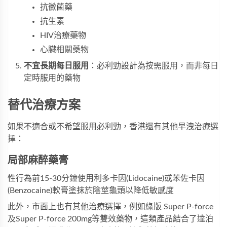
抗黴菌藥
抗生素
HIV治療藥物
心臟相關藥物
不宜長期每日服用
：必利勁設計為按需服用，而非每日
定時服用的藥物
替代治療方案
如果不適合或不希望服用必利勁，香港還有其他早洩治療選
擇：
局部麻醉藥膏
性行為前15-30分鐘使用利多卡因(Lidocaine)或苯佐卡因
(Benzocaine)軟膏塗抹於陰莖龜頭以降低敏感度
此外，市面上也有其他治療選擇，例如
綠版 Super P-force
及
Super P-force 200mg
等雙效藥物，這類產品結合了達泊