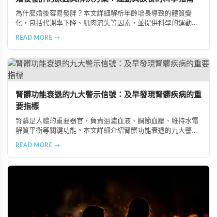
為什麼婚後容易發胖？本文詳細解析年齡增長導致的體質變
化，包括代謝率下降、肌肉流失等因素，並提供科學的運動與
飲食建議，幫助您有效預防肥胖、維持健康體態。
READ MORE →
腎髒功能衰退的九大警示信號：及早發現腎髒疾病的重
要指標
腎髒是人體的重要器官，負責過濾血液、調節血壓、維持水電
解質平衡等關鍵功能。本文詳細介紹腎髒功能衰退的九大警示
信號，包括身體浮腫、血壓升高、排尿量異常、尿液檢驗指標
READ MORE →
異常、怕冷手腳冰涼、頭暈目眩伴隨睡眠障礙、腰部痠痛、排
便困難以及頭暈伴隨耳鳴等症狀，幫助您及早發現腎髒疾病的
跡象，儘快就醫檢查。