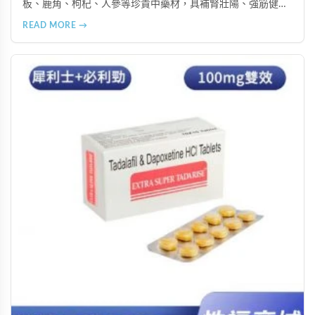
板、鹿角、枸杞、人參等珍貴中藥材，具補腎壯陽、強筋健
骨、提振體力等潛在作用。提醒腎病患者需謹慎使用，市場售
READ MORE →
價約 NT$12,500-12,800。