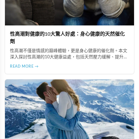
性高潮對健康的10大驚人好處：身心健康的天然催化
劑
性高潮不僅是情感的巔峰體驗，更是身心健康的催化劑。本文
深入探討性高潮的10大健康益處，包括天然壓力緩解、提升睡
眠品質、增強免疫力、改善抑鬱情緒、提升嗅覺敏感度、強健
READ MORE →
肌肉、天然止痛、促進血液循環、有助體重管理以及建立親密
情感連結。