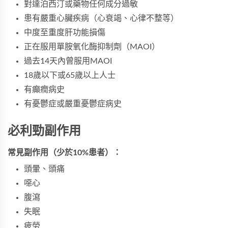
對達泊西汀或藥物任何成分過敏
患有嚴重心臟疾病（心衰竭、心律不整等）
中度至重度肝功能損傷
正在服用單胺氧化酶抑制劑（MAOI）
過去14天內曾服用MAOI
18歲以下或65歲以上人士
有癲癇病史
有憂鬱症或嚴重憂鬱症病史
必利勁副作用
常見副作用（少於10%患者）：
頭暈、頭痛
噁心
腹瀉
失眠
疲勞