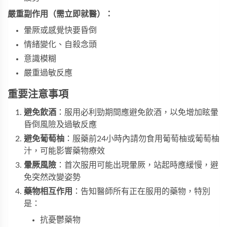
嚴重副作用（需立即就醫）：
暈厥或感覺快要昏倒
情緒變化、自殺念頭
意識模糊
嚴重過敏反應
重要注意事項
避免飲酒
：服用必利勁期間應避免飲酒，以免增加眩暈
昏倒風險及過敏反應
避免葡萄柚
：服藥前24小時內請勿食用葡萄柚或葡萄柚
汁，可能影響藥物療效
暈厥風險
：首次服用可能出現暈厥，站起時應緩慢，避
免突然改變姿勢
藥物相互作用
：告知醫師所有正在服用的藥物，特別
是：
抗憂鬱藥物