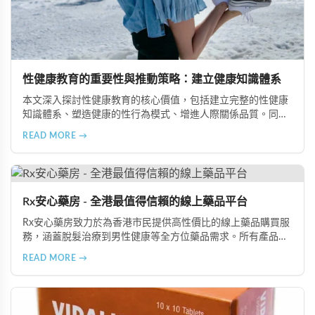
性健康教育的重要性與推動策略：建立健康知識體系
本文深入探討性健康教育的核心價值，包括建立完整的性健康
知識體系、塑造健康的性行為模式、增進人際關係品質。同時
分享從家庭教育、學校課程到社會推廣的具體推動策略，幫助
READ MORE →
全面提升國民的性健康素養。
Rx安心藥房 - 全港最值得信賴的線上藥品平台
Rx安心藥房致力於為香港市民提供高性價比的線上藥品購買服
務，涵蓋脫髮治療到男性健康等全方位藥品需求。所有產品均
由資深執業藥師專業審核，採用隱密包裝配送，支持貨到付款
READ MORE →
等多種支付方式，保護客戶隱私。