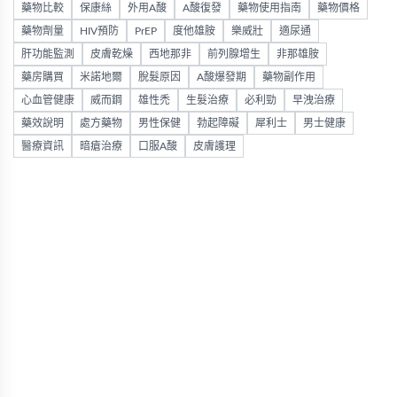
藥物比較
保康絲
外用A酸
A酸復發
藥物使用指南
藥物價格
藥物劑量
HIV預防
PrEP
度他雄胺
樂威壯
適尿通
肝功能監測
皮膚乾燥
西地那非
前列腺增生
非那雄胺
藥房購買
米諾地爾
脫髮原因
A酸爆發期
藥物副作用
心血管健康
威而鋼
雄性禿
生髮治療
必利勁
早洩治療
藥效說明
處方藥物
男性保健
勃起障礙
犀利士
男士健康
醫療資訊
暗瘡治療
口服A酸
皮膚護理