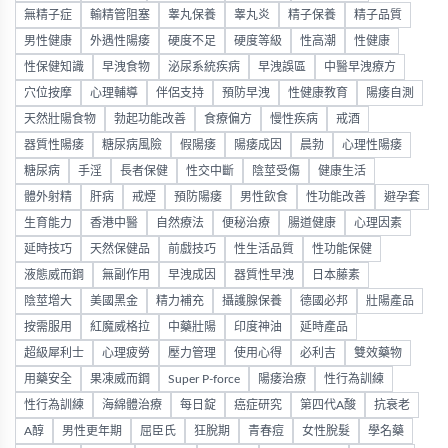
無精子症
輸精管阻塞
睾丸保養
睾丸炎
精子保養
精子品質
男性健康
外遇性陽痿
硬度不足
硬度等級
性高潮
性健康
性保健知識
早洩食物
泌尿系統疾病
早洩誤區
中醫早洩療方
穴位按摩
心理輔導
伴侶支持
預防早洩
性健康教育
陽痿自測
天然壯陽食物
勃起功能改善
食療偏方
慢性疾病
戒酒
器質性陽痿
糖尿病風險
假陽痿
陽痿成因
晨勃
心理性陽痿
糖尿病
手淫
長者保健
性交中斷
陰莖受傷
健康生活
體外射精
肝病
戒煙
預防陽痿
男性飲食
性功能改善
避孕套
生育能力
香港中醫
自然療法
便秘治療
腸道健康
心理因素
延時技巧
天然保健品
前戲技巧
性生活品質
性功能保健
液態威而鋼
無副作用
早洩成因
器質性早洩
日本藤素
陰莖增大
美國黑金
精力補充
攝護腺保養
德國必邦
壯陽產品
按需服用
紅魔威格拉
中藥壯陽
印度神油
延時產品
超級犀利士
心理疲勞
壓力管理
使用心得
必利吉
雙效藥物
用藥安全
果凍威而鋼
Super P-force
陽痿治療
性行為訓練
性行為訓練
海綿體治療
每日錠
癌症研究
第四代A酸
抗衰老
A醇
男性更年期
屈臣氏
狂脫期
青春痘
女性脫髮
學名藥