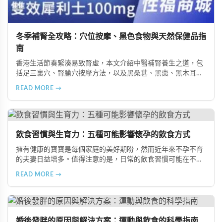
冬季補腎全攻略：穴位按摩、黑色食物與天然保健品指
南
香港生活節奏緊湊易致腎虛，本文介紹中醫補腎養生之道，包
括足三裏穴、腎腧穴按摩方法，以及黑桑葚、黑棗、黑木耳等
黑色食物的食療功效，並推薦 Candy B+ Complex 等天然保健
READ MORE →
品，助您冬季有效補腎強身。
飲食習慣與生育力：五種可能影響懷孕的飲食方式
擁有健康的寶寶是每個家庭的美好期盼，然而近年來不孕不育
的夫妻日益增多。值得注意的是，日常的飲食習慣可能在不知
不覺中影響著生育能力。本文將介紹五種可能導致不孕的不良
READ MORE →
飲食習慣，包括忽略早餐、過量食用冰冷食物、加工熟食的潛
在風險、長期素食的營養失衡，以及高油脂高蛋白飲食的負
擔，幫助準備懷孕的夫妻提升受孕機率。
婚後發胖的原因與解決方案：運動與飲食的科學指南