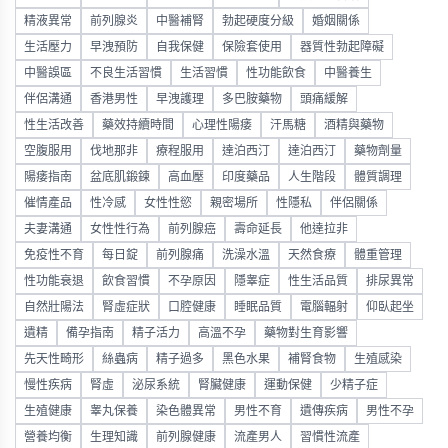
精液異常
前列腺炎
中醫補腎
勃起硬度分級
婚姻關係
生活壓力
早洩預防
自我保健
保險套使用
器質性勃起障礙
中醫誤區
不良生活習慣
生活習慣
性功能飲食
中醫養生
伴侶溝通
香港男性
早洩護理
多巴胺藥物
頭痛緩解
性生活改善
藥效持續時間
心理性陽痿
汗馬糖
酒精與藥物
空腹服用
伐地那非
療程服用
達泊西汀
達泊西汀
藥物劑量
陽痿指南
盆底肌鍛鍊
高血壓
印度藥品
人生階段
體質調理
催情產品
性冷感
女性性慾
親密場所
性隱私
伴侶關係
夫妻溝通
女性性行為
前列腺癌
壽命延長
他達拉非
免疫性不育
每日錠
前列腺痛
洗澡水溫
天然食療
體重管理
性功能衰退
飲食習慣
不孕原因
隱睾症
性生活品質
排尿異常
自然壯陽法
腎虛症狀
口腔健康
睡眠品質
電腦輻射
仰臥起坐
遺精
備孕指南
精子活力
高溫不孕
藥物對生育影響
先天性畸形
絲蟲病
精子過多
黑色水果
補腎食物
生殖感染
慢性疾病
腎虛
泌尿系統
腎臟健康
運動保健
少精子症
生殖健康
睾丸保養
染色體異常
男性不育
遺傳疾病
男性不孕
營養均衡
生理知識
前列腺健康
流產男人
習慣性流產