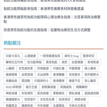
勃起功能障礙飲食指南：香港男性應避免的5大食物類型
勃起功能障礙飲食指南：香港男性推薦食材與營養建議
香港男性器質性勃起功能障碍心理治療全指南：注意事項與治療要
點
改善男性勃起功能的全面指南：從藥物治療到生活方式調整
熱點關注
印度卡其丸
心理健康
一夜情健康指南
犀利士5mg
醫學研究
藥物交互作用
性功能障礙
異常勃起
戒菸
血管健康
表現焦慮
心臟病
女性威而柔
防偽驗證
印度紅魔
中醫調理
線上藥局
健康服務
品質管理
正品保障
香港購藥
伐地那非
前列腺肥大
用藥指南
睪固酮
印度犀利士
香港購買
硬度不足
安心藥房
PDE5抑制劑
複方生髮
安眠藥減量
英國威馬
網購藥物
神經保護
失智預防
肌肉保健
睪酮補充
隱私保護
超級威而鋼
攝護腺肥大
性慾提升
女性性反應
送貨資訊
順豐自取
用藥禁忌
健康檢查
中年保健
夫妻關係
冷熱水交替浴