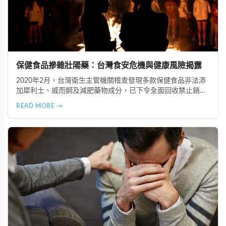
保健食品摻雜壯陽藥：台灣食安危機與健康風險揭露
2020年2月，台灣衛生主管機關稽查發現多款保健食品非法添
加犀利士、威而鋼及減肥藥物成分，已下令全面回收禁止銷
售。本文深入分析非法添加壯陽藥物的健康危害，包含真實死
READ MORE →
亡案例，並呼籲民眾透過合法管道購藥，切勿聽信偏方。