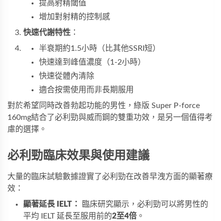
提高射精閾值
增加對射精的控制感
快速代謝特性
：
半衰期約1.5小時（比其他SSRI短）
快速達到峰值濃度（1-2小時）
快速從體內清除
適合按需使用而非長期服用
對於希望同時改善勃起功能的男性，
綠版 Super P-force 
160mg
結合了必利勁與威而鋼的雙重功效，是另一個值得考
慮的選擇。
必利勁臨床效果與使用建議
大量的臨床試驗數據證實了必利勁在改善早洩方面的顯著療
效：
顯著延長 IELT：
 臨床研究顯示，必利勁可以將男性的
平均 IELT 延長至服用前的
2至4倍
。