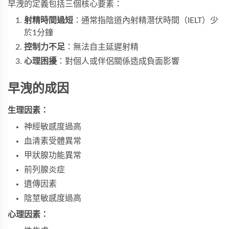
早洩的定義包括三個核心要素：
射精時間過短
：通常指陰道內射精潛伏時間（IELT）少
於1分鐘
控制力不足
：無法自主延遲射精
心理困擾
：對個人或伴侶關係造成負面影響
早洩的成因
生理因素：
神經敏感度過高
血清素受體異常
甲狀腺功能異常
前列腺炎症
遺傳因素
陰莖敏感度過高
心理因素：