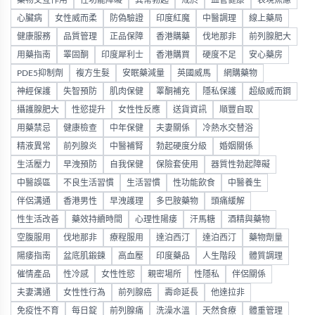
藥物交互作用
性功能障礙
異常勃起
戒菸
血管健康
表現焦慮
心臟病
女性威而柔
防偽驗證
印度紅魔
中醫調理
線上藥局
健康服務
品質管理
正品保障
香港購藥
伐地那非
前列腺肥大
用藥指南
睪固酮
印度犀利士
香港購買
硬度不足
安心藥房
PDE5抑制劑
複方生髮
安眠藥減量
英國威馬
網購藥物
神經保護
失智預防
肌肉保健
睪酮補充
隱私保護
超級威而鋼
攝護腺肥大
性慾提升
女性性反應
送貨資訊
順豐自取
用藥禁忌
健康檢查
中年保健
夫妻關係
冷熱水交替浴
精液異常
前列腺炎
中醫補腎
勃起硬度分級
婚姻關係
生活壓力
早洩預防
自我保健
保險套使用
器質性勃起障礙
中醫誤區
不良生活習慣
生活習慣
性功能飲食
中醫養生
伴侶溝通
香港男性
早洩護理
多巴胺藥物
頭痛緩解
性生活改善
藥效持續時間
心理性陽痿
汗馬糖
酒精與藥物
空腹服用
伐地那非
療程服用
達泊西汀
達泊西汀
藥物劑量
陽痿指南
盆底肌鍛鍊
高血壓
印度藥品
人生階段
體質調理
催情產品
性冷感
女性性慾
親密場所
性隱私
伴侶關係
夫妻溝通
女性性行為
前列腺癌
壽命延長
他達拉非
免疫性不育
每日錠
前列腺痛
洗澡水溫
天然食療
體重管理