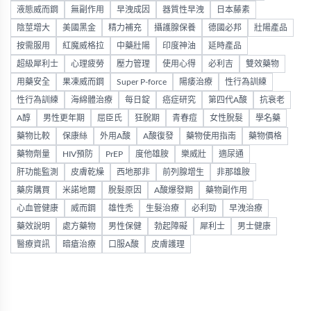
液態威而鋼
無副作用
早洩成因
器質性早洩
日本藤素
陰莖增大
美國黑金
精力補充
攝護腺保養
德國必邦
壯陽產品
按需服用
紅魔威格拉
中藥壯陽
印度神油
延時產品
超級犀利士
心理疲勞
壓力管理
使用心得
必利吉
雙效藥物
用藥安全
果凍威而鋼
Super P-force
陽痿治療
性行為訓練
性行為訓練
海綿體治療
每日錠
癌症研究
第四代A酸
抗衰老
A醇
男性更年期
屈臣氏
狂脫期
青春痘
女性脫髮
學名藥
藥物比較
保康絲
外用A酸
A酸復發
藥物使用指南
藥物價格
藥物劑量
HIV預防
PrEP
度他雄胺
樂威壯
適尿通
肝功能監測
皮膚乾燥
西地那非
前列腺增生
非那雄胺
藥房購買
米諾地爾
脫髮原因
A酸爆發期
藥物副作用
心血管健康
威而鋼
雄性禿
生髮治療
必利勁
早洩治療
藥效說明
處方藥物
男性保健
勃起障礙
犀利士
男士健康
醫療資訊
暗瘡治療
口服A酸
皮膚護理