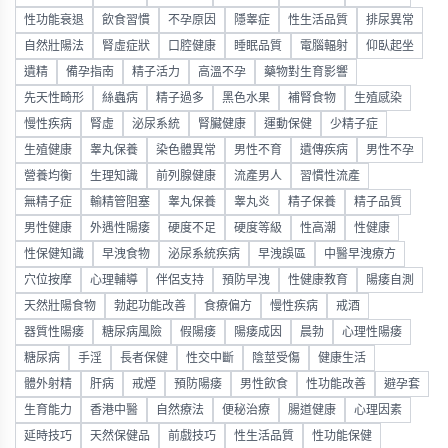
性功能衰退
飲食習慣
不孕原因
隱睾症
性生活品質
排尿異常
自然壯陽法
腎虛症狀
口腔健康
睡眠品質
電腦輻射
仰臥起坐
遺精
備孕指南
精子活力
高溫不孕
藥物對生育影響
先天性畸形
絲蟲病
精子過多
黑色水果
補腎食物
生殖感染
慢性疾病
腎虛
泌尿系統
腎臟健康
運動保健
少精子症
生殖健康
睾丸保養
染色體異常
男性不育
遺傳疾病
男性不孕
營養均衡
生理知識
前列腺健康
流產男人
習慣性流產
無精子症
輸精管阻塞
睾丸保養
睾丸炎
精子保養
精子品質
男性健康
外遇性陽痿
硬度不足
硬度等級
性高潮
性健康
性保健知識
早洩食物
泌尿系統疾病
早洩誤區
中醫早洩療方
穴位按摩
心理輔導
伴侶支持
預防早洩
性健康教育
陽痿自測
天然壯陽食物
勃起功能改善
食療偏方
慢性疾病
戒酒
器質性陽痿
糖尿病風險
假陽痿
陽痿成因
晨勃
心理性陽痿
糖尿病
手淫
長者保健
性交中斷
陰莖受傷
健康生活
體外射精
肝病
戒煙
預防陽痿
男性飲食
性功能改善
避孕套
生育能力
香港中醫
自然療法
便秘治療
腸道健康
心理因素
延時技巧
天然保健品
前戲技巧
性生活品質
性功能保健