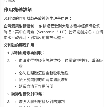
到困擾。
作用機轉詳解
必利勁的作用機轉基於神經生理學原理：
血清素與射精控制：
 射精過程受到大腦多種神經傳導物質
調控，其中血清素（Serotonin, 5-HT）扮演關鍵角色。血清
素水平較高時，射精反射會被延遲。
必利勁的藥理作用：
抑制血清素再回收
：
血清素從神經突觸釋放後，通常會被神經元重新吸
收
必利勁阻斷這個重新吸收過程
使突觸間隙的血清素濃度增加
延長血清素作用時間
調節射精反射中樞
：
增強大腦對射精反射的抑制