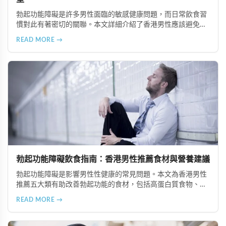
勃起功能障礙是許多男性面臨的敏感健康問題，而日常飲食習
慣對此有著密切的關聯。本文詳細介紹了香港男性應該避免或
適度節制的5大食物類型，包括高油脂食品、高糖分食物、精
READ MORE →
緻加工食品、咖啡因與刺激性飲品以及酒精類飲料，並提供健
康的飲食替代建議，幫助改善勃起功能並維護整體健康。
勃起功能障礙飲食指南：香港男性推薦食材與營養建議
勃起功能障礙是影響男性性健康的常見問題。本文為香港男性
推薦五大類有助改善勃起功能的食材，包括高蛋白質食物、富
含維生素與礦物質的食物、奧米加-3脂肪酸來源、適量動物性
READ MORE →
油脂及天然滋補食材，並提供專業營養建議。