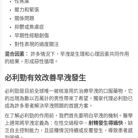
性焦慮
壓力和緊張
關係問題
抑鬱或焦慮症
早期性經驗創傷
對性表現的過度關注
混合因素：
 許多情況下，早洩是生理和心理因素共同作用
的結果，形成惡性循環。
必利勁有效改善早洩發生
必利勁是目前全球唯一被核准用於治療早洩的口服藥物，它
的出現為數以百萬計的男性帶來了希望。
獨家代理必利勁
已
成為許多患者解決早洩問題的首選方案。
在了解必利勁的作用前，我們首先要明白早洩的機制。醫學
上通常將早洩定義為：在性交過程中，
射精發生得過快
，缺
乏自主控制能力，且這種情況持續或反覆發生，導致患者感