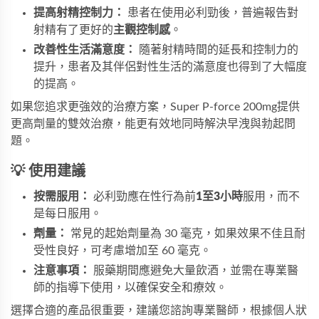
提高射精控制力：
 患者在使用必利勁後，普遍報告對
射精有了更好的
主觀控制感
。
改善性生活滿意度：
 隨著射精時間的延長和控制力的
提升，患者及其伴侶對性生活的滿意度也得到了大幅度
的提高。
如果您追求更強效的治療方案，
Super P-force 200mg
提供
更高劑量的雙效治療，能更有效地同時解決早洩與勃起問
題。
💡 使用建議
按需服用：
 必利勁應在性行為前
1至3小時
服用，而不
是每日服用。
劑量：
 常見的起始劑量為 30 毫克，如果效果不佳且耐
受性良好，可考慮增加至 60 毫克。
注意事項：
 服藥期間應避免大量飲酒，並需在專業醫
師的指導下使用，以確保安全和療效。
選擇合適的產品很重要，建議您諮詢專業醫師，根據個人狀