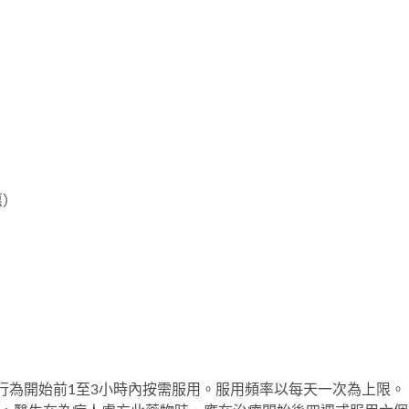
）
惠）
性行為開始前1至3小時內按需服用。服用頻率以每天一次為上限。