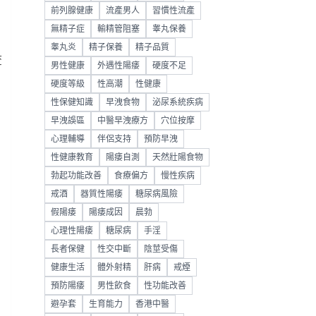
前列腺健康
流產男人
習慣性流產
無精子症
輸精管阻塞
睾丸保養
睾丸炎
精子保養
精子品質
查
男性健康
外遇性陽痿
硬度不足
硬度等級
性高潮
性健康
性保健知識
早洩食物
泌尿系統疾病
早洩誤區
中醫早洩療方
穴位按摩
心理輔導
伴侶支持
預防早洩
性健康教育
陽痿自測
天然壯陽食物
勃起功能改善
食療偏方
慢性疾病
戒酒
器質性陽痿
糖尿病風險
假陽痿
陽痿成因
晨勃
心理性陽痿
糖尿病
手淫
長者保健
性交中斷
陰莖受傷
健康生活
體外射精
肝病
戒煙
預防陽痿
男性飲食
性功能改善
避孕套
生育能力
香港中醫