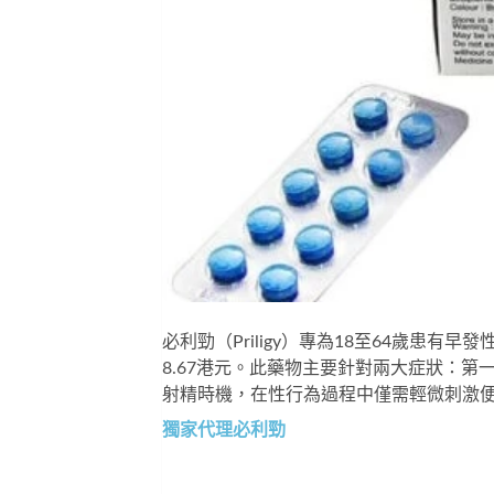
必利勁
（Priligy）專為18至64歲患
8.67港元。此藥物主要針對兩大症狀：第
射精時機，在性行為過程中僅需輕微刺激
獨家代理必利勁 