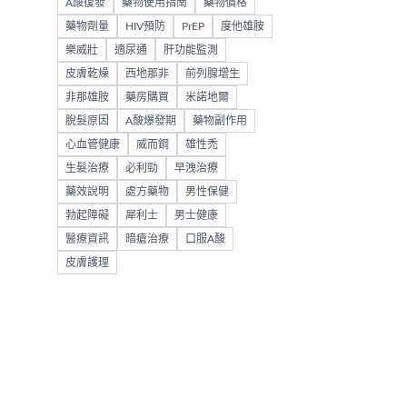
A酸復發
藥物使用指南
藥物價格
藥物劑量
HIV預防
PrEP
度他雄胺
樂威壯
適尿通
肝功能監測
皮膚乾燥
西地那非
前列腺增生
非那雄胺
藥房購買
米諾地爾
脫髮原因
A酸爆發期
藥物副作用
心血管健康
威而鋼
雄性禿
生髮治療
必利勁
早洩治療
藥效說明
處方藥物
男性保健
勃起障礙
犀利士
男士健康
醫療資訊
暗瘡治療
口服A酸
皮膚護理