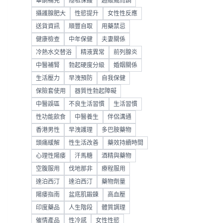
睪酮補充
隱私保護
超級威而鋼
攝護腺肥大
性慾提升
女性性反應
送貨資訊
順豐自取
用藥禁忌
健康檢查
中年保健
夫妻關係
冷熱水交替浴
精液異常
前列腺炎
中醫補腎
勃起硬度分級
婚姻關係
生活壓力
早洩預防
自我保健
保險套使用
器質性勃起障礙
中醫誤區
不良生活習慣
生活習慣
性功能飲食
中醫養生
伴侶溝通
香港男性
早洩護理
多巴胺藥物
頭痛緩解
性生活改善
藥效持續時間
心理性陽痿
汗馬糖
酒精與藥物
空腹服用
伐地那非
療程服用
達泊西汀
達泊西汀
藥物劑量
陽痿指南
盆底肌鍛鍊
高血壓
印度藥品
人生階段
體質調理
催情產品
性冷感
女性性慾