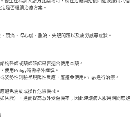
者皆可。醫生在為病人處方此藥物時，應在治療開始後四週或服用六個
決定是否繼續治療方案。
暈、頭痛、噁心感、腹瀉、失眠問題以及疲勞感等症狀。
先諮詢醫師或藥師確認是否適合使用本藥。
用Priligy時需格外謹慎。
姿勢性測驗呈現陽性反應，應避免使用Priligy進行治療。
後應避免駕駛或操作危險機械。
（如昏厥），進而提高意外受傷機率；因此建議病人服用期間應避
詢