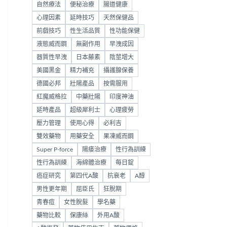
自然療法
便秘治療
腸道健康
心理因素
延時技巧
天然保健品
前戲技巧
性生活品質
性功能保健
液態威而鋼
無副作用
早洩成因
器質性早洩
日本藤素
陰莖增大
美國黑金
精力補充
攝護腺保養
德國必邦
壯陽產品
按需服用
紅魔威格拉
中藥壯陽
印度神油
延時產品
超級犀利士
心理疲勞
壓力管理
使用心得
必利吉
雙效藥物
用藥安全
果凍威而鋼
Super P-force
陽痿治療
性行為訓練
性行為訓練
海綿體治療
每日錠
癌症研究
第四代A酸
抗衰老
A醇
男性更年期
屈臣氏
狂脫期
青春痘
女性脫髮
學名藥
藥物比較
保康絲
外用A酸