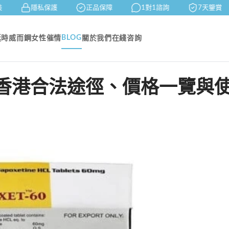
隱私保護
正品保障
1對1諮詢
7天鑒賞
BLOG
延時
威而鋼
女性催情
關於我們
在綫咨詢
香港合法途徑、價格一覽與