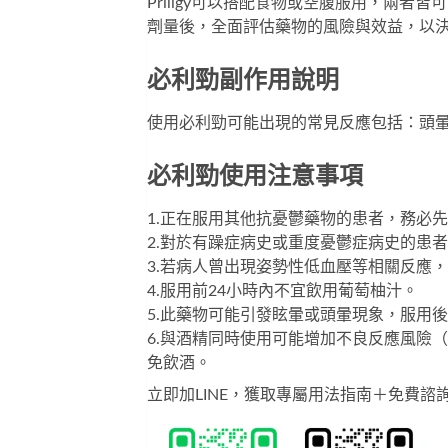
Priligy可以搭配食物或空腹服用，兩
劑量後，全面評估藥物的風險與效益，以
必利勁副作用說明
使用必利勁可能出現的常見反應包括：頭
必利勁使用注意事項
1.正在服用其他抗憂鬱藥物的患者，務必
2.對於有躁症病史或重度憂鬱症病史的患者，使
3.若病人曾出現姿勢性低血壓等相關反應，或
4.服用前24小時內不宜飲用葡萄柚汁。
5.此藥物可能引發眩暈或頭暈現象，服用
6.與酒精同時使用可能增加不良反應風險
免飲酒。
立即加LINE，獲取專屬用法指南＋免費諮