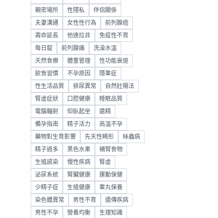
親密場所
性隱私
伴侶關係
夫妻溝通
女性性行為
前列腺癌
壽命延長
他達拉非
免疫性不育
每日錠
前列腺痛
洗澡水溫
天然食療
體重管理
性功能衰退
飲食習慣
不孕原因
隱睾症
性生活品質
排尿異常
自然壯陽法
腎虛症狀
口腔健康
睡眠品質
電腦輻射
仰臥起坐
遺精
備孕指南
精子活力
高溫不孕
藥物對生育影響
先天性畸形
絲蟲病
精子過多
黑色水果
補腎食物
生殖感染
慢性疾病
腎虛
泌尿系統
腎臟健康
運動保健
少精子症
生殖健康
睾丸保養
染色體異常
男性不育
遺傳疾病
男性不孕
營養均衡
生理知識