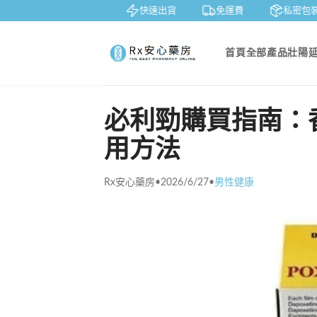
賞
貨到付款
快速出貨
免運費
私密包裝
首頁
全部產品
壯陽
必利勁購買指南：
用方法
Rx安心藥房
•
2026/6/27
•
男性健康