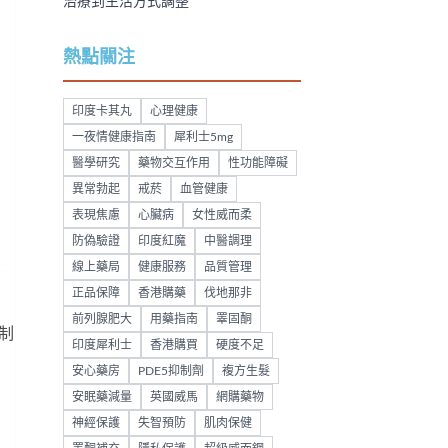
治療到生活方式調整
熱點關注
印度卡其丸
心理健康
一夜情健康指南
犀利士5mg
醫學研究
藥物交互作用
性功能障礙
異常勃起
戒菸
血管健康
表現焦慮
心臟病
女性威而柔
防偽驗證
印度紅魔
中醫調理
線上藥局
健康服務
品質管理
正品保障
香港購藥
伐地那非
前列腺肥大
用藥指南
睪固酮
制
印度犀利士
香港購買
硬度不足
安心藥房
PDE5抑制劑
複方生髮
安眠藥減量
英國威馬
網購藥物
神經保護
失智預防
肌肉保健