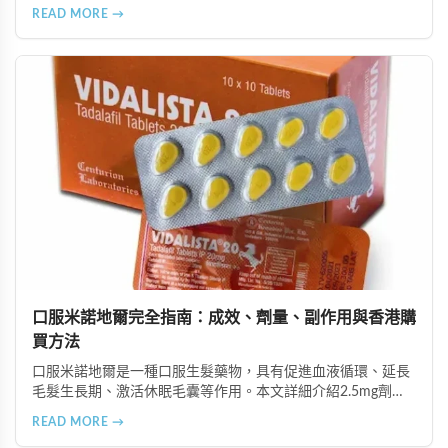
由資深執業藥師專業審核，採用隱密包裝配送，支持貨到付款
READ MORE →
等多種支付方式，保護客戶隱私。
口服米諾地爾完全指南：成效、劑量、副作用與香港購
買方法
口服米諾地爾是一種口服生髮藥物，具有促進血液循環、延長
毛髮生長期、激活休眠毛囊等作用。本文詳細介紹2.5mg劑量
的使用成效、劑量建議、可能的副作用（如多毛症狀、心跳加
READ MORE →
速等），以及在香港透過醫師處方、註冊藥房、萬寧等管道的