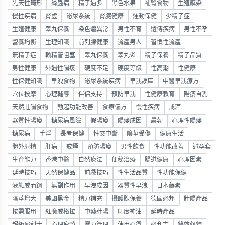
先天性畸形
絲蟲病
精子過多
黑色水果
補腎食物
生殖感染
慢性疾病
腎虛
泌尿系統
腎臟健康
運動保健
少精子症
生殖健康
睾丸保養
染色體異常
男性不育
遺傳疾病
男性不孕
營養均衡
生理知識
前列腺健康
流產男人
習慣性流產
無精子症
輸精管阻塞
睾丸保養
睾丸炎
精子保養
精子品質
男性健康
外遇性陽痿
硬度不足
硬度等級
性高潮
性健康
性保健知識
早洩食物
泌尿系統疾病
早洩誤區
中醫早洩療方
穴位按摩
心理輔導
伴侶支持
預防早洩
性健康教育
陽痿自測
天然壯陽食物
勃起功能改善
食療偏方
慢性疾病
戒酒
器質性陽痿
糖尿病風險
假陽痿
陽痿成因
晨勃
心理性陽痿
糖尿病
手淫
長者保健
性交中斷
陰莖受傷
健康生活
體外射精
肝病
戒煙
預防陽痿
男性飲食
性功能改善
避孕套
生育能力
香港中醫
自然療法
便秘治療
腸道健康
心理因素
延時技巧
天然保健品
前戲技巧
性生活品質
性功能保健
液態威而鋼
無副作用
早洩成因
器質性早洩
日本藤素
陰莖增大
美國黑金
精力補充
攝護腺保養
德國必邦
壯陽產品
按需服用
紅魔威格拉
中藥壯陽
印度神油
延時產品
超級犀利士
心理疲勞
壓力管理
使用心得
必利吉
雙效藥物