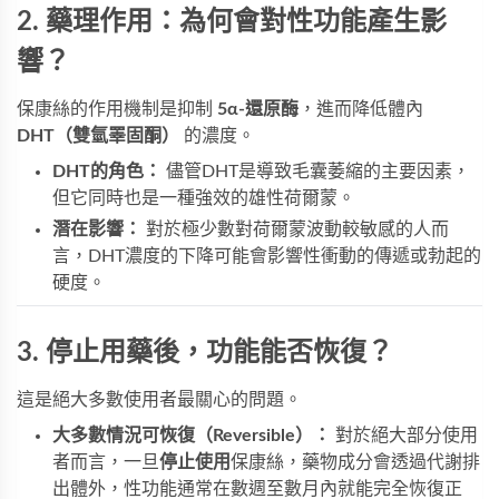
2. 藥理作用：為何會對性功能產生影
響？
保康絲的作用機制是抑制
5α-還原酶
，進而降低體內
DHT（雙氫睪固酮）
的濃度。
DHT的角色：
儘管DHT是導致毛囊萎縮的主要因素，
但它同時也是一種強效的雄性荷爾蒙。
潛在影響：
對於極少數對荷爾蒙波動較敏感的人而
言，DHT濃度的下降可能會影響性衝動的傳遞或勃起的
硬度。
3. 停止用藥後，功能能否恢復？
這是絕大多數使用者最關心的問題。
大多數情況可恢復（Reversible）：
對於絕大部分使用
者而言，一旦
停止使用
保康絲，藥物成分會透過代謝排
出體外，性功能通常在數週至數月內就能完全恢復正