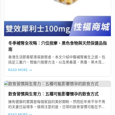
冬季補腎全攻略：穴位按摩、黑色食物與天然保健品指
南
香港生活節奏緊湊易致腎虛，本文介紹中醫補腎養生之道，包
括足三裏穴、腎腧穴按摩方法，以及黑桑葚、黑棗、黑木耳等
黑色食物的食療功效，並推薦 Candy B+ Complex 等天然保健
READ MORE →
品，助您冬季有效補腎強身。
飲食習慣與生育力：五種可能影響懷孕的飲食方式
擁有健康的寶寶是每個家庭的美好期盼，然而近年來不孕不育
的夫妻日益增多。值得注意的是，日常的飲食習慣可能在不知
不覺中影響著生育能力。本文將介紹五種可能導致不孕的不良
READ MORE →