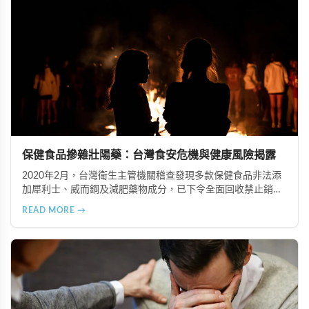
保健食品摻雜壯陽藥：台灣食安危機與健康風險揭露
2020年2月，台灣衛生主管機關稽查發現多款保健食品非法添
加犀利士、威而鋼及減肥藥物成分，已下令全面回收禁止銷
售。本文深入分析非法添加壯陽藥物的健康危害，包含真實死
READ MORE →
亡案例，並呼籲民眾透過合法管道購藥，切勿聽信偏方。