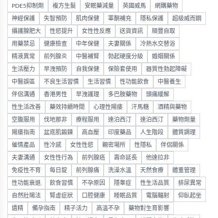
PDE5抑制劑
複方生髮
安眠藥減量
英國威馬
網購藥物
神經保護
失智預防
肌肉保健
睪酮補充
隱私保護
超級威而鋼
攝護腺肥大
性慾提升
女性性反應
送貨資訊
順豐自取
用藥禁忌
健康檢查
中年保健
夫妻關係
冷熱水交替浴
精液異常
前列腺炎
中醫補腎
勃起硬度分級
婚姻關係
生活壓力
早洩預防
自我保健
保險套使用
器質性勃起障礙
中醫誤區
不良生活習慣
生活習慣
性功能飲食
中醫養生
伴侶溝通
香港男性
早洩護理
多巴胺藥物
頭痛緩解
性生活改善
藥效持續時間
心理性陽痿
汗馬糖
酒精與藥物
空腹服用
伐地那非
療程服用
達泊西汀
達泊西汀
藥物劑量
陽痿指南
盆底肌鍛鍊
高血壓
印度藥品
人生階段
體質調理
催情產品
性冷感
女性性慾
親密場所
性隱私
伴侶關係
夫妻溝通
女性性行為
前列腺癌
壽命延長
他達拉非
免疫性不育
每日錠
前列腺痛
洗澡水溫
天然食療
體重管理
性功能衰退
飲食習慣
不孕原因
隱睾症
性生活品質
排尿異常
自然壯陽法
腎虛症狀
口腔健康
睡眠品質
電腦輻射
仰臥起坐
遺精
備孕指南
精子活力
高溫不孕
藥物對生育影響