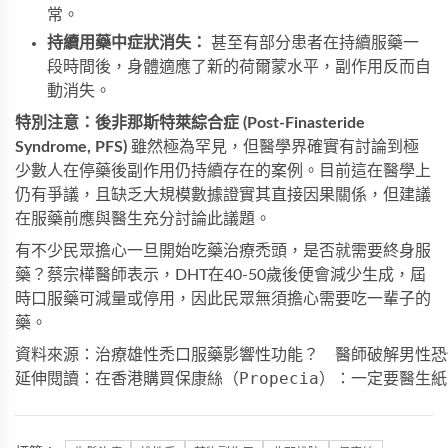
常。
持續用藥中症狀消失：
甚至有部分患者在持續服藥一
段時間後，身體適應了新的荷爾蒙水平，副作用反而自
動消失。
特別注意：後非那斯特萊綜合症 (Post-Finasteride
Syndrome, PFS)
雖然極為罕見，但醫學界確實有討論到極
少數人在停藥後副作用仍持續存在的案例。目前這在醫學上
仍有爭議，且缺乏大規模數據證實其直接因果關係，但建議
在服藥前應與醫生充分討論此議題。
有不少民眾擔心一旦開始吃藥治療禿頭，是否就需要終身服
藥？蔡宗樺醫師表示，DHT在40-50歲後便會減少生成，屆
時口服藥可減量或停用，因此民眾無須擔心需要吃一輩子的
藥。
資料來源：治療雄性禿口服藥影響性功能？　醫師破解男性恐
延伸閱讀：在香港購買保康絲（Propecia）：一定要醫生