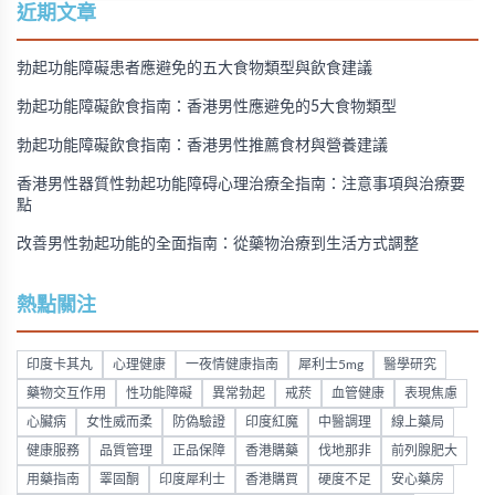
購買方法，並提供真實用戶經驗分享。
近期文章
勃起功能障礙患者應避免的五大食物類型與飲食建議
勃起功能障礙飲食指南：香港男性應避免的5大食物類型
勃起功能障礙飲食指南：香港男性推薦食材與營養建議
香港男性器質性勃起功能障碍心理治療全指南：注意事項與治療要
點
改善男性勃起功能的全面指南：從藥物治療到生活方式調整
熱點關注
印度卡其丸
心理健康
一夜情健康指南
犀利士5mg
醫學研究
藥物交互作用
性功能障礙
異常勃起
戒菸
血管健康
表現焦慮
心臟病
女性威而柔
防偽驗證
印度紅魔
中醫調理
線上藥局
健康服務
品質管理
正品保障
香港購藥
伐地那非
前列腺肥大
用藥指南
睪固酮
印度犀利士
香港購買
硬度不足
安心藥房