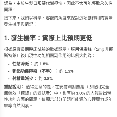
認為，由於生髮口服藥代謝極快，因此不太可能導致永久性
問題。
接下來，我們以科學、客觀的角度來探討這項副作用的實際
發生機率與情況：
1. 發生機率：實際上比預期更低
根據原廠長期臨床試驗的數據顯示，服用保康絲（1mg 非那
斯特萊）後出現性功能相關副作用的比例大約為：
性慾降低：
約
1.8%
勃起功能障礙（不舉）：
約
1.3%
射精量減少：
約
0.8%
重點說明：
值得注意的是，在安慰劑對照組（即服用完全
無藥效「糖錠」的受試者）中，也有約
1.0%
的人報告出現
性功能方面的問題。這顯示部分問題可能源於心理壓力或年
齡等自然因素。