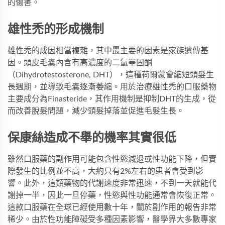
的傷害。
雄性禿的形成機制
雄性禿的成因相當複雜，其中最主要的因素是家族遺傳基
因。頭皮毛囊內含有高濃度的二氫睪固酮
（Dihydrotestosterone, DHT），這種荷爾蒙會縮短頭髮生
長週期，並導致毛囊逐漸萎縮。用於治療雄性禿的口服藥物
主要成分為Finasteride，其作用機制是抑制DHT的生成，從
而改善脫髮問題，減少頭髮掉落並促進毛髮生長。
保康絲造成不舉的機率其實很低
雖然口服藥的副作用可能包含性慾減退或性功能下降，但實
際發生的比例並不高，大約只有2%左右的患者會受到影
響。此外，這類藥物的代謝速度非常迅速，不到一天就能代
謝掉一半，因此一旦停藥，性慾與性功能通常會恢復正常。
這款口服藥在全球已經使用數十年，關於副作用的報告非常
稀少。由於性功能障礙受多種因素影響，醫學界大多數專家