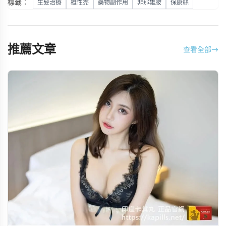
標籤：
生髮治療
雄性禿
藥物副作用
非那雄胺
保康絲
推薦文章
查看全部
→