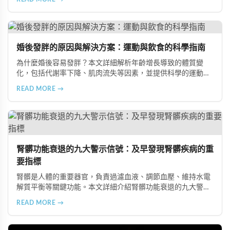
飲食習慣，包括忽略早餐、過量食用冰冷食物、加工熟食的潛
在風險、長期素食的營養失衡，以及高油脂高蛋白飲食的負
擔，幫助準備懷孕的夫妻提升受孕機率。
婚後發胖的原因與解決方案：運動與飲食的科學指南
為什麼婚後容易發胖？本文詳細解析年齡增長導致的體質變
化，包括代謝率下降、肌肉流失等因素，並提供科學的運動與
飲食建議，幫助您有效預防肥胖、維持健康體態。
READ MORE →
腎髒功能衰退的九大警示信號：及早發現腎髒疾病的重
要指標
腎髒是人體的重要器官，負責過濾血液、調節血壓、維持水電
解質平衡等關鍵功能。本文詳細介紹腎髒功能衰退的九大警示
信號，包括身體浮腫、血壓升高、排尿量異常、尿液檢驗指標
READ MORE →
異常、怕冷手腳冰涼、頭暈目眩伴隨睡眠障礙、腰部痠痛、排
便困難以及頭暈伴隨耳鳴等症狀，幫助您及早發現腎髒疾病的
跡象，儘快就醫檢查。