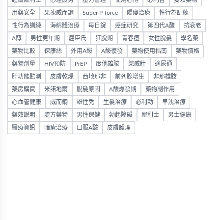
用藥安全
果凍威而鋼
Super P-force
陽痿治療
性行為訓練
性行為訓練
海綿體治療
每日錠
癌症研究
第四代A酸
抗衰老
A醇
男性更年期
屈臣氏
狂脫期
青春痘
女性脫髮
學名藥
藥物比較
保康絲
外用A酸
A酸復發
藥物使用指南
藥物價格
藥物劑量
HIV預防
PrEP
度他雄胺
樂威壯
適尿通
肝功能監測
皮膚乾燥
西地那非
前列腺增生
非那雄胺
藥房購買
米諾地爾
脫髮原因
A酸爆發期
藥物副作用
心血管健康
威而鋼
雄性禿
生髮治療
必利勁
早洩治療
藥效說明
處方藥物
男性保健
勃起障礙
犀利士
男士健康
醫療資訊
暗瘡治療
口服A酸
皮膚護理