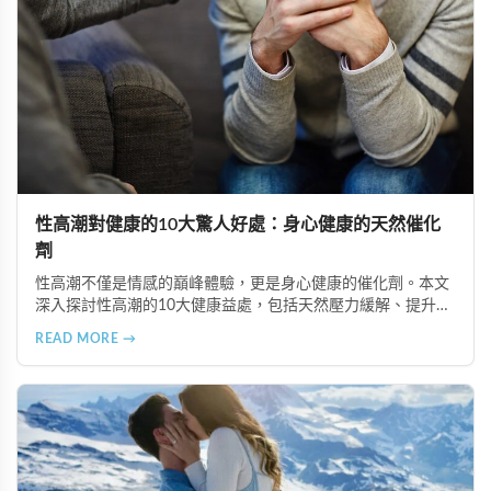
性高潮對健康的10大驚人好處：身心健康的天然催化
劑
性高潮不僅是情感的巔峰體驗，更是身心健康的催化劑。本文
深入探討性高潮的10大健康益處，包括天然壓力緩解、提升睡
眠品質、增強免疫力、改善抑鬱情緒、提升嗅覺敏感度、強健
READ MORE →
肌肉、天然止痛、促進血液循環、有助體重管理以及建立親密
情感連結。