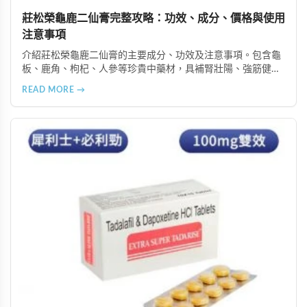
莊松榮龜鹿二仙膏完整攻略：功效、成分、價格與使用
注意事項
介紹莊松榮龜鹿二仙膏的主要成分、功效及注意事項。包含龜
板、鹿角、枸杞、人參等珍貴中藥材，具補腎壯陽、強筋健
骨、提振體力等潛在作用。提醒腎病患者需謹慎使用，市場售
READ MORE →
價約 NT$12,500-12,800。