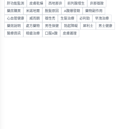
肝功能監測
皮膚乾燥
西地那非
前列腺增生
非那雄胺
藥房購買
米諾地爾
脫髮原因
A酸爆發期
藥物副作用
心血管健康
威而鋼
雄性禿
生髮治療
必利勁
早洩治療
藥效說明
處方藥物
男性保健
勃起障礙
犀利士
男士健康
醫療資訊
暗瘡治療
口服A酸
皮膚護理