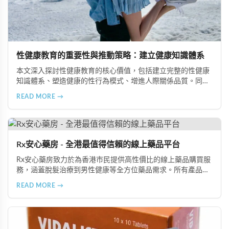
性健康教育的重要性與推動策略：建立健康知識體系
本文深入探討性健康教育的核心價值，包括建立完整的性健康
知識體系、塑造健康的性行為模式、增進人際關係品質。同時
分享從家庭教育、學校課程到社會推廣的具體推動策略，幫助
READ MORE →
全面提升國民的性健康素養。
Rx安心藥房 - 全港最值得信賴的線上藥品平台
Rx安心藥房致力於為香港市民提供高性價比的線上藥品購買服
務，涵蓋脫髮治療到男性健康等全方位藥品需求。所有產品均
由資深執業藥師專業審核，採用隱密包裝配送，支持貨到付款
READ MORE →
等多種支付方式，保護客戶隱私。