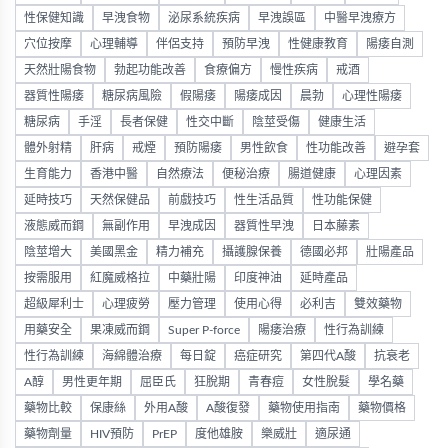
性保健知識
早洩食物
泌尿系統疾病
早洩誤區
中醫早洩療方
穴位按摩
心理輔導
伴侶支持
預防早洩
性健康教育
陽痿自測
天然壯陽食物
勃起功能改善
食療偏方
慢性疾病
戒酒
器質性陽痿
糖尿病風險
假陽痿
陽痿成因
晨勃
心理性陽痿
糖尿病
手淫
長者保健
性交中斷
陰莖受傷
健康生活
體外射精
肝病
戒煙
預防陽痿
男性飲食
性功能改善
避孕套
生育能力
香港中醫
自然療法
便秘治療
腸道健康
心理因素
延時技巧
天然保健品
前戲技巧
性生活品質
性功能保健
液態威而鋼
無副作用
早洩成因
器質性早洩
日本藤素
陰莖增大
美國黑金
精力補充
攝護腺保養
德國必邦
壯陽產品
按需服用
紅魔威格拉
中藥壯陽
印度神油
延時產品
超級犀利士
心理疲勞
壓力管理
使用心得
必利吉
雙效藥物
用藥安全
果凍威而鋼
Super P-force
陽痿治療
性行為訓練
性行為訓練
海綿體治療
每日錠
癌症研究
第四代A酸
抗衰老
A醇
男性更年期
屈臣氏
狂脫期
青春痘
女性脫髮
學名藥
藥物比較
保康絲
外用A酸
A酸復發
藥物使用指南
藥物價格
藥物劑量
HIV預防
PrEP
度他雄胺
樂威壯
適尿通