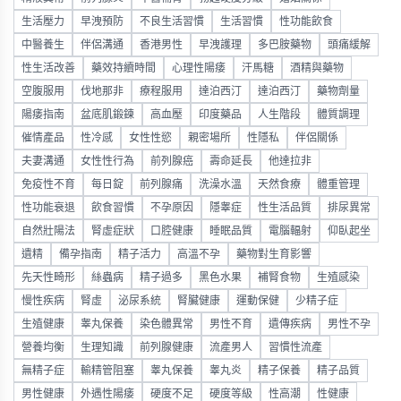
生活壓力
早洩預防
不良生活習慣
生活習慣
性功能飲食
中醫養生
伴侶溝通
香港男性
早洩護理
多巴胺藥物
頭痛緩解
性生活改善
藥效持續時間
心理性陽痿
汗馬糖
酒精與藥物
空腹服用
伐地那非
療程服用
達泊西汀
達泊西汀
藥物劑量
陽痿指南
盆底肌鍛鍊
高血壓
印度藥品
人生階段
體質調理
催情產品
性冷感
女性性慾
親密場所
性隱私
伴侶關係
夫妻溝通
女性性行為
前列腺癌
壽命延長
他達拉非
免疫性不育
每日錠
前列腺痛
洗澡水溫
天然食療
體重管理
性功能衰退
飲食習慣
不孕原因
隱睾症
性生活品質
排尿異常
自然壯陽法
腎虛症狀
口腔健康
睡眠品質
電腦輻射
仰臥起坐
遺精
備孕指南
精子活力
高溫不孕
藥物對生育影響
先天性畸形
絲蟲病
精子過多
黑色水果
補腎食物
生殖感染
慢性疾病
腎虛
泌尿系統
腎臟健康
運動保健
少精子症
生殖健康
睾丸保養
染色體異常
男性不育
遺傳疾病
男性不孕
營養均衡
生理知識
前列腺健康
流產男人
習慣性流產
無精子症
輸精管阻塞
睾丸保養
睾丸炎
精子保養
精子品質
男性健康
外遇性陽痿
硬度不足
硬度等級
性高潮
性健康