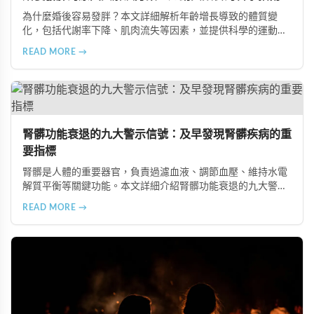
為什麼婚後容易發胖？本文詳細解析年齡增長導致的體質變
化，包括代謝率下降、肌肉流失等因素，並提供科學的運動與
飲食建議，幫助您有效預防肥胖、維持健康體態。
READ MORE →
腎髒功能衰退的九大警示信號：及早發現腎髒疾病的重
要指標
腎髒是人體的重要器官，負責過濾血液、調節血壓、維持水電
解質平衡等關鍵功能。本文詳細介紹腎髒功能衰退的九大警示
信號，包括身體浮腫、血壓升高、排尿量異常、尿液檢驗指標
READ MORE →
異常、怕冷手腳冰涼、頭暈目眩伴隨睡眠障礙、腰部痠痛、排
便困難以及頭暈伴隨耳鳴等症狀，幫助您及早發現腎髒疾病的
跡象，儘快就醫檢查。