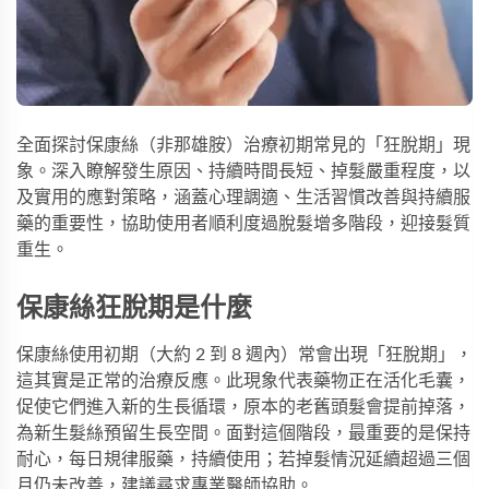
全面探討保康絲（非那雄胺）治療初期常見的「狂脫期」現
象。深入瞭解發生原因、持續時間長短、掉髮嚴重程度，以
及實用的應對策略，涵蓋心理調適、生活習慣改善與持續服
藥的重要性，協助使用者順利度過脫髮增多階段，迎接髮質
重生。
保康絲狂脫期是什麼
保康絲使用初期（大約 2 到 8 週內）常會出現「狂脫期」，
這其實是正常的治療反應。此現象代表藥物正在活化毛囊，
促使它們進入新的生長循環，原本的老舊頭髮會提前掉落，
為新生髮絲預留生長空間。面對這個階段，最重要的是保持
耐心，每日規律服藥，持續使用；若掉髮情況延續超過三個
月仍未改善，建議尋求專業醫師協助。