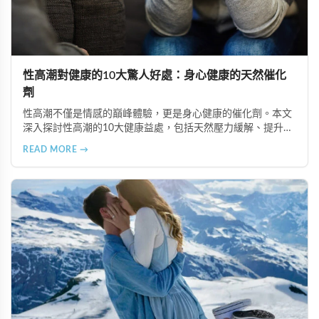
性高潮對健康的10大驚人好處：身心健康的天然催化
劑
性高潮不僅是情感的巔峰體驗，更是身心健康的催化劑。本文
深入探討性高潮的10大健康益處，包括天然壓力緩解、提升睡
眠品質、增強免疫力、改善抑鬱情緒、提升嗅覺敏感度、強健
READ MORE →
肌肉、天然止痛、促進血液循環、有助體重管理以及建立親密
情感連結。