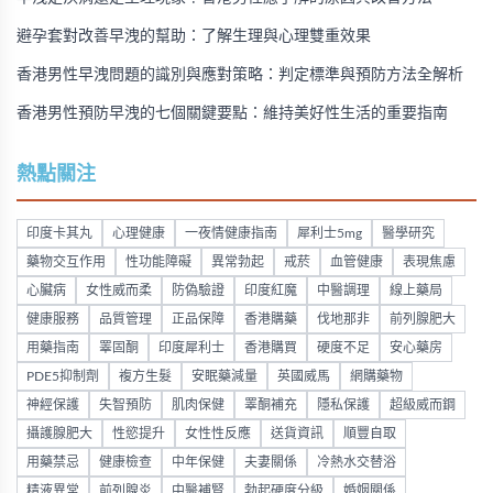
避孕套對改善早洩的幫助：了解生理與心理雙重效果
香港男性早洩問題的識別與應對策略：判定標準與預防方法全解析
香港男性預防早洩的七個關鍵要點：維持美好性生活的重要指南
熱點關注
印度卡其丸
心理健康
一夜情健康指南
犀利士5mg
醫學研究
藥物交互作用
性功能障礙
異常勃起
戒菸
血管健康
表現焦慮
心臟病
女性威而柔
防偽驗證
印度紅魔
中醫調理
線上藥局
健康服務
品質管理
正品保障
香港購藥
伐地那非
前列腺肥大
用藥指南
睪固酮
印度犀利士
香港購買
硬度不足
安心藥房
PDE5抑制劑
複方生髮
安眠藥減量
英國威馬
網購藥物
神經保護
失智預防
肌肉保健
睪酮補充
隱私保護
超級威而鋼
攝護腺肥大
性慾提升
女性性反應
送貨資訊
順豐自取
用藥禁忌
健康檢查
中年保健
夫妻關係
冷熱水交替浴
精液異常
前列腺炎
中醫補腎
勃起硬度分級
婚姻關係