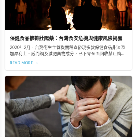
保健食品摻雜壯陽藥：台灣食安危機與健康風險揭露
2020年2月，台灣衛生主管機關稽查發現多款保健食品非法添
加犀利士、威而鋼及減肥藥物成分，已下令全面回收禁止銷
售。本文深入分析非法添加壯陽藥物的健康危害，包含真實死
READ MORE →
亡案例，並呼籲民眾透過合法管道購藥，切勿聽信偏方。