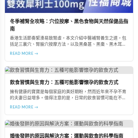
冬季補腎全攻略：穴位按摩、黑色食物與天然保健品指
南
香港生活節奏緊湊易致腎虛，本文介紹中醫補腎養生之道，包
括足三裏穴、腎腧穴按摩方法，以及黑桑葚、黑棗、黑木耳等
黑色食物的食療功效，並推薦 Candy B+ Complex 等天然保健
READ MORE →
品，助您冬季有效補腎強身。
飲食習慣與生育力：五種可能影響懷孕的飲食方式
擁有健康的寶寶是每個家庭的美好期盼，然而近年來不孕不育
的夫妻日益增多。值得注意的是，日常的飲食習慣可能在不知
不覺中影響著生育能力。本文將介紹五種可能導致不孕的不良
READ MORE →
飲食習慣，包括忽略早餐、過量食用冰冷食物、加工熟食的潛
在風險、長期素食的營養失衡，以及高油脂高蛋白飲食的負
擔，幫助準備懷孕的夫妻提升受孕機率。
婚後發胖的原因與解決方案：運動與飲食的科學指南