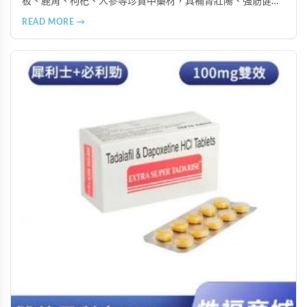
板、鹿角、枸杞、人參等珍貴中藥材，具補腎壯陽、強筋健
骨、提振體力等潛在作用。提醒腎病患者需謹慎使用，市場售
READ MORE →
價約 NT$12,500-12,800。