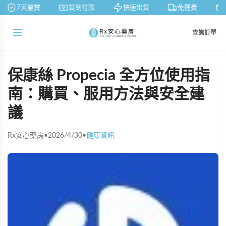
7天鑒賞
貨到付款
快速出貨
免運費
查詢訂單
保康絲 Propecia 全方位使用指
南：購買、服用方法與安全建
議
Rx安心藥房
•
2026/4/30
•
健康資訊