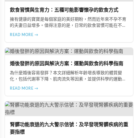
飲食習慣與生育力：五種可能影響懷孕的飲食方式
擁有健康的寶寶是每個家庭的美好期盼，然而近年來不孕不育
的夫妻日益增多。值得注意的是，日常的飲食習慣可能在不知
不覺中影響著生育能力。本文將介紹五種可能導致不孕的不良
READ MORE →
飲食習慣，包括忽略早餐、過量食用冰冷食物、加工熟食的潛
在風險、長期素食的營養失衡，以及高油脂高蛋白飲食的負
擔，幫助準備懷孕的夫妻提升受孕機率。
婚後發胖的原因與解決方案：運動與飲食的科學指南
為什麼婚後容易發胖？本文詳細解析年齡增長導致的體質變
化，包括代謝率下降、肌肉流失等因素，並提供科學的運動與
飲食建議，幫助您有效預防肥胖、維持健康體態。
READ MORE →
腎髒功能衰退的九大警示信號：及早發現腎髒疾病的重
要指標