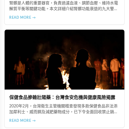
腎髒是人體的重要器官，負責過濾血液、調節血壓、維持水電
解質平衡等關鍵功能。本文詳細介紹腎髒功能衰退的九大警示
信號，包括身體浮腫、血壓升高、排尿量異常、尿液檢驗指標
READ MORE →
異常、怕冷手腳冰涼、頭暈目眩伴隨睡眠障礙、腰部痠痛、排
便困難以及頭暈伴隨耳鳴等症狀，幫助您及早發現腎髒疾病的
跡象，儘快就醫檢查。
保健食品摻雜壯陽藥：台灣食安危機與健康風險揭露
2020年2月，台灣衛生主管機關稽查發現多款保健食品非法添
加犀利士、威而鋼及減肥藥物成分，已下令全面回收禁止銷
售。本文深入分析非法添加壯陽藥物的健康危害，包含真實死
READ MORE →
亡案例，並呼籲民眾透過合法管道購藥，切勿聽信偏方。