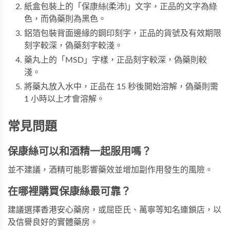
紙盒包裝上的「保康絲(柔沛)」文字，正品的文字為綠
色，而偽藥則為黑色。
鋁箔包裝背面邊緣的鋼印刻字，正品的貨號及有效期限
刻字較深，偽藥刻字較淺。
藥丸上的「MSD」字樣，正品刻字較深，偽藥則較
淺。
將藥丸放入水中，正品在 15 秒後開始溶解，偽藥則需
1 小時以上才會溶解。
常見問題
保康絲可以和酒精一起服用嗎？
並不建議，酒精可能影響藥效並增加副作用發生的風險。
在哪裡購買保康絲最可靠？
建議選擇香港安心藥房，或屈臣氏、萬寧等知名連鎖店，以
及信譽良好的實體藥房。