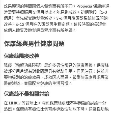
效果顯現的時間因個人體質而有所不同，Propecia 保康絲通
常需要持續服用 3 個月以上才能見到成效。初期階段（1-3
個月）會先感覺脫髮量減少，3-6 個月後頭髮稀疏情況開始
改善，6-12 個月進入頭髮再生穩定期。這段時間的長短會
依個人體質及脫髮嚴重程度而有所差異。
保康絲與男性健康問題
保康絲陽痿改善
陽痿（勃起功能障礙）是許多男性常見的健康困擾。保康絲
被部分用戶認為對此問題具有輔助作用，但需注意：這並非
藥物級別的治療效果，成效因人而異，嚴重情況應尋求專業
醫療建議，並需配合健康的生活習慣。
保康絲不舉相關討論
在 LIHKG 等論壇上，關於保康絲處理不舉問題的討論十分
熱烈。保康絲有極低比例可能導致性功能下降。通常性功能