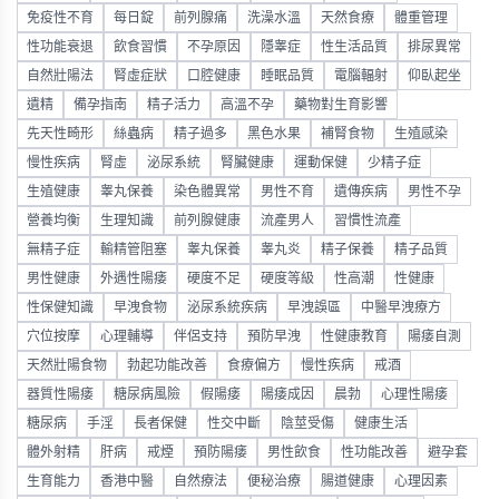
免疫性不育
每日錠
前列腺痛
洗澡水溫
天然食療
體重管理
性功能衰退
飲食習慣
不孕原因
隱睾症
性生活品質
排尿異常
自然壯陽法
腎虛症狀
口腔健康
睡眠品質
電腦輻射
仰臥起坐
遺精
備孕指南
精子活力
高溫不孕
藥物對生育影響
先天性畸形
絲蟲病
精子過多
黑色水果
補腎食物
生殖感染
慢性疾病
腎虛
泌尿系統
腎臟健康
運動保健
少精子症
生殖健康
睾丸保養
染色體異常
男性不育
遺傳疾病
男性不孕
營養均衡
生理知識
前列腺健康
流產男人
習慣性流產
無精子症
輸精管阻塞
睾丸保養
睾丸炎
精子保養
精子品質
男性健康
外遇性陽痿
硬度不足
硬度等級
性高潮
性健康
性保健知識
早洩食物
泌尿系統疾病
早洩誤區
中醫早洩療方
穴位按摩
心理輔導
伴侶支持
預防早洩
性健康教育
陽痿自測
天然壯陽食物
勃起功能改善
食療偏方
慢性疾病
戒酒
器質性陽痿
糖尿病風險
假陽痿
陽痿成因
晨勃
心理性陽痿
糖尿病
手淫
長者保健
性交中斷
陰莖受傷
健康生活
體外射精
肝病
戒煙
預防陽痿
男性飲食
性功能改善
避孕套
生育能力
香港中醫
自然療法
便秘治療
腸道健康
心理因素