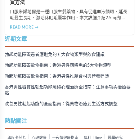
買方法
口服米諾地爾是一種口服生髮藥物，具有促進血液循環、延長
毛髮生長期、激活休眠毛囊等作用。本文詳細介紹2.5mg劑量
的使用成效、劑量建議、可能的副作用（如多毛症狀、心跳加
READ MORE →
速等），以及在香港透過醫師處方、註冊藥房、萬寧等管道的
購買方法，並提供真實用戶經驗分享。
近期文章
勃起功能障礙患者應避免的五大食物類型與飲食建議
勃起功能障礙飲食指南：香港男性應避免的5大食物類型
勃起功能障礙飲食指南：香港男性推薦食材與營養建議
香港男性器質性勃起功能障碍心理治療全指南：注意事項與治療要
點
改善男性勃起功能的全面指南：從藥物治療到生活方式調整
熱點關注
印度卡其丸
心理健康
一夜情健康指南
犀利士5mg
醫學研究