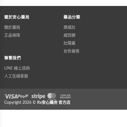
關於安心藥局
藥品分類
關於藥局
樂威壯
正品保障
威而鋼
壯陽藥
女性催情
聯繫我們
LINE 線上諮詢
人工在綫客服
Visa
Copyright 2026 ©
PayPal
Stripe
Rx安心藥房
MasterCard
官方店
Cash On Delivery