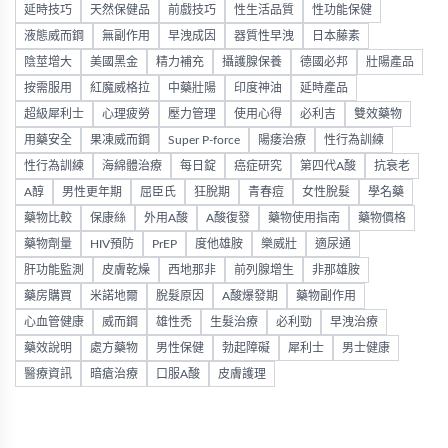
延時技巧
天然保健品
前戲技巧
性生活品質
性功能保健
液態威而鋼
無副作用
早洩成因
器質性早洩
日本藤素
陰莖增大
美國黑金
精力補充
攝護腺保養
德國必邦
壯陽產品
按需服用
紅魔威格拉
中藥壯陽
印度神油
延時產品
超級犀利士
心理疲勞
壓力管理
使用心得
必利吉
雙效藥物
用藥安全
果凍威而鋼
Super P-force
陽痿治療
性行為訓練
性行為訓練
海綿體治療
每日錠
癌症研究
第四代A酸
抗衰老
A醇
男性更年期
屈臣氏
狂脫期
青春痘
女性脫髮
學名藥
藥物比較
保康絲
外用A酸
A酸復發
藥物使用指南
藥物價格
藥物劑量
HIV預防
PrEP
度他雄胺
樂威壯
適尿通
肝功能監測
皮膚乾燥
西地那非
前列腺增生
非那雄胺
藥房購買
米諾地爾
脫髮原因
A酸爆發期
藥物副作用
心血管健康
威而鋼
雄性禿
生髮治療
必利勁
早洩治療
藥效說明
處方藥物
男性保健
勃起障礙
犀利士
男士健康
醫療資訊
暗瘡治療
口服A酸
皮膚護理