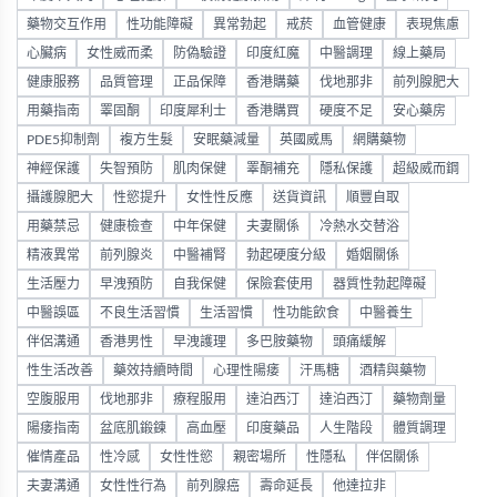
藥物交互作用
性功能障礙
異常勃起
戒菸
血管健康
表現焦慮
心臟病
女性威而柔
防偽驗證
印度紅魔
中醫調理
線上藥局
健康服務
品質管理
正品保障
香港購藥
伐地那非
前列腺肥大
用藥指南
睪固酮
印度犀利士
香港購買
硬度不足
安心藥房
PDE5抑制劑
複方生髮
安眠藥減量
英國威馬
網購藥物
神經保護
失智預防
肌肉保健
睪酮補充
隱私保護
超級威而鋼
攝護腺肥大
性慾提升
女性性反應
送貨資訊
順豐自取
用藥禁忌
健康檢查
中年保健
夫妻關係
冷熱水交替浴
精液異常
前列腺炎
中醫補腎
勃起硬度分級
婚姻關係
生活壓力
早洩預防
自我保健
保險套使用
器質性勃起障礙
中醫誤區
不良生活習慣
生活習慣
性功能飲食
中醫養生
伴侶溝通
香港男性
早洩護理
多巴胺藥物
頭痛緩解
性生活改善
藥效持續時間
心理性陽痿
汗馬糖
酒精與藥物
空腹服用
伐地那非
療程服用
達泊西汀
達泊西汀
藥物劑量
陽痿指南
盆底肌鍛鍊
高血壓
印度藥品
人生階段
體質調理
催情產品
性冷感
女性性慾
親密場所
性隱私
伴侶關係
夫妻溝通
女性性行為
前列腺癌
壽命延長
他達拉非