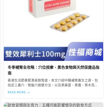
冬季補腎全攻略：穴位按摩、黑色食物與天然保健品指
南
香港生活節奏緊湊易致腎虛，本文介紹中醫補腎養生之道，包
括足三裏穴、腎腧穴按摩方法，以及黑桑葚、黑棗、黑木耳等
黑色食物的食療功效，並推薦 Candy B+ Complex 等天然保健
READ MORE →
品，助您冬季有效補腎強身。