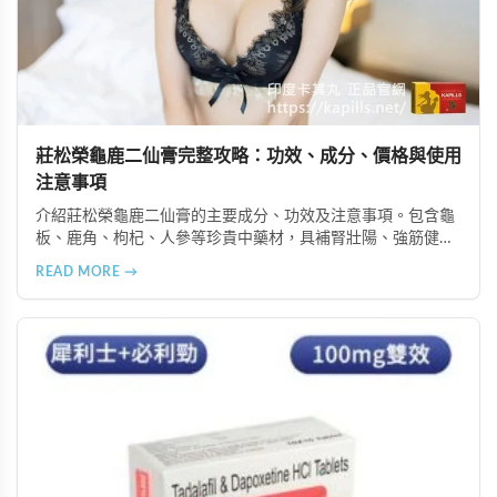
莊松榮龜鹿二仙膏完整攻略：功效、成分、價格與使用
注意事項
介紹莊松榮龜鹿二仙膏的主要成分、功效及注意事項。包含龜
板、鹿角、枸杞、人參等珍貴中藥材，具補腎壯陽、強筋健
骨、提振體力等潛在作用。提醒腎病患者需謹慎使用，市場售
READ MORE →
價約 NT$12,500-12,800。