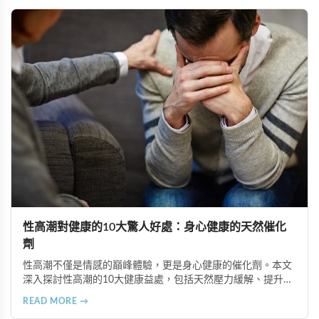
性高潮對健康的10大驚人好處：身心健康的天然催化
劑
性高潮不僅是情感的巔峰體驗，更是身心健康的催化劑。本文
深入探討性高潮的10大健康益處，包括天然壓力緩解、提升睡
眠品質、增強免疫力、改善抑鬱情緒、提升嗅覺敏感度、強健
READ MORE →
肌肉、天然止痛、促進血液循環、有助體重管理以及建立親密