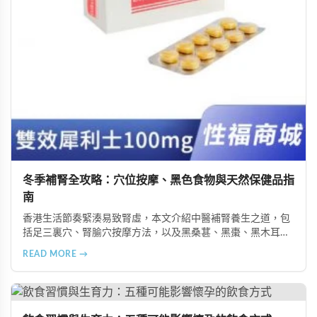
冬季補腎全攻略：穴位按摩、黑色食物與天然保健品指
南
香港生活節奏緊湊易致腎虛，本文介紹中醫補腎養生之道，包
括足三裏穴、腎腧穴按摩方法，以及黑桑葚、黑棗、黑木耳等
黑色食物的食療功效，並推薦 Candy B+ Complex 等天然保健
READ MORE →
品，助您冬季有效補腎強身。