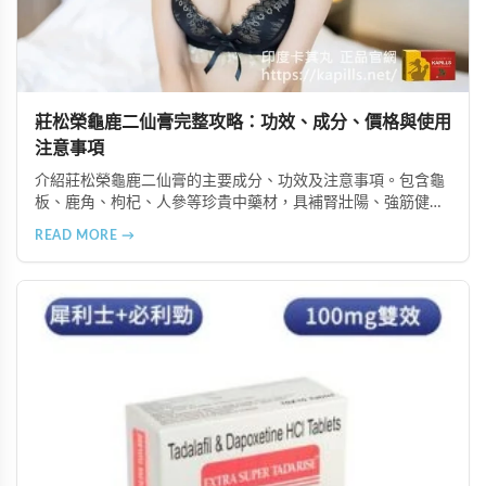
莊松榮龜鹿二仙膏完整攻略：功效、成分、價格與使用
注意事項
介紹莊松榮龜鹿二仙膏的主要成分、功效及注意事項。包含龜
板、鹿角、枸杞、人參等珍貴中藥材，具補腎壯陽、強筋健
骨、提振體力等潛在作用。提醒腎病患者需謹慎使用，市場售
READ MORE →
價約 NT$12,500-12,800。