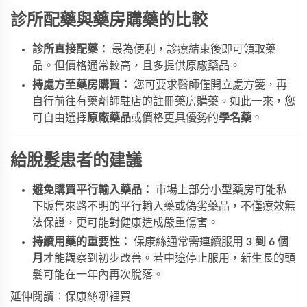
診所配藥與藥房購藥的比較
診所直接配藥：
最為便利，診療結束後即可領取藥
品。但價格通常較高，且多提供原廠藥品。
持處方至藥房購買：
您可要求醫師僅開立處方箋，再
自行前往有藥劑師駐店的註冊藥房購藥。如此一來，您
可自由選擇
原廠藥品
或價格更具優勢的
學名藥
。
給脫髮患者的建議
避免購買平行輸入藥品：
市場上部分小型藥房可能私
下販售來路不明的平行輸入藥或偽劣藥品，不僅療效無
法保證，更可能對健康造成嚴重傷害。
持續用藥的重要性：
保康絲通常需連續服用
3 到 6 個
月
才能觀察到初步改善。若中途停止服用，新生長的頭
髮可能在一年內再次脫落。
延伸閱讀：
保康絲哪裡買