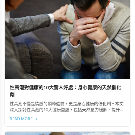
性高潮對健康的10大驚人好處：身心健康的天然催化
劑
性高潮不僅是情感的巔峰體驗，更是身心健康的催化劑。本文
深入探討性高潮的10大健康益處，包括天然壓力緩解、提升睡
眠品質、增強免疫力、改善抑鬱情緒、提升嗅覺敏感度、強健
READ MORE →
肌肉、天然止痛、促進血液循環、有助體重管理以及建立親密
情感連結。