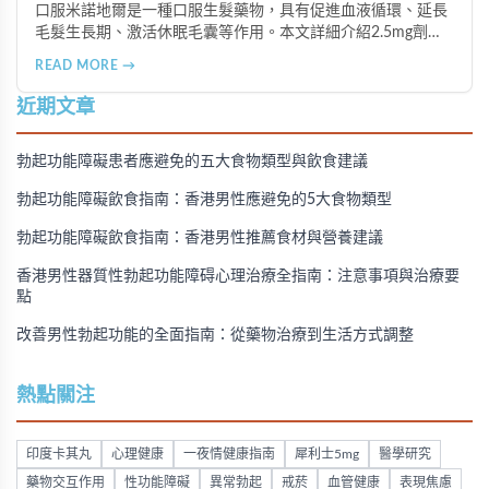
口服米諾地爾是一種口服生髮藥物，具有促進血液循環、延長
毛髮生長期、激活休眠毛囊等作用。本文詳細介紹2.5mg劑量
的使用成效、劑量建議、可能的副作用（如多毛症狀、心跳加
READ MORE →
速等），以及在香港透過醫師處方、註冊藥房、萬寧等管道的
購買方法，並提供真實用戶經驗分享。
近期文章
勃起功能障礙患者應避免的五大食物類型與飲食建議
勃起功能障礙飲食指南：香港男性應避免的5大食物類型
勃起功能障礙飲食指南：香港男性推薦食材與營養建議
香港男性器質性勃起功能障碍心理治療全指南：注意事項與治療要
點
改善男性勃起功能的全面指南：從藥物治療到生活方式調整
熱點關注
印度卡其丸
心理健康
一夜情健康指南
犀利士5mg
醫學研究
藥物交互作用
性功能障礙
異常勃起
戒菸
血管健康
表現焦慮