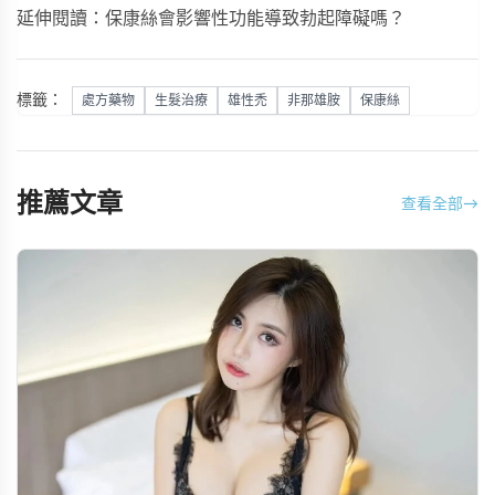
延伸閱讀：
保康絲會影響性功能導致勃起障礙嗎？
標籤：
處方藥物
生髮治療
雄性禿
非那雄胺
保康絲
推薦文章
查看全部
→