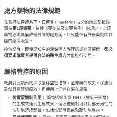
處方藥物的法律規範
在香港法律體系下，任何含 Finasteride 成分的藥品都被歸
類為
第1部毒藥
。依據《藥劑業及毒藥條例》的規定，此類
藥物必須具備註冊醫師的處方箋，且只能在有註冊藥劑師駐
店的藥房販售。
換句話說，即使是知名的連鎖個人護理店或社區藥房，
都必
須要求購買者提供合法的醫生處方
才能進行交易。
嚴格管控的原因
政府對此類藥物採取嚴格監管措施，並非無的放矢。保康絲
雖然具有確切療效，但使用上仍存在潛在風險：
荷爾蒙機制作用：
藥物透過阻斷 DHT（雙氫睪固酮）
的生成來達到生髮效果，但這種機制可能對部分男性的
性功能造成影響，包括性慾降低或勃起功能異常。