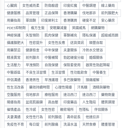
心臟病
女性威而柔
防偽驗證
印度紅魔
中醫調理
線上藥局
健康服務
品質管理
正品保障
香港購藥
伐地那非
前列腺肥大
用藥指南
睪固酮
印度犀利士
香港購買
硬度不足
安心藥房
PDE5抑制劑
複方生髮
安眠藥減量
英國威馬
網購藥物
神經保護
失智預防
肌肉保健
睪酮補充
隱私保護
超級威而鋼
攝護腺肥大
性慾提升
女性性反應
送貨資訊
順豐自取
用藥禁忌
健康檢查
中年保健
夫妻關係
冷熱水交替浴
精液異常
前列腺炎
中醫補腎
勃起硬度分級
婚姻關係
生活壓力
早洩預防
自我保健
保險套使用
器質性勃起障礙
中醫誤區
不良生活習慣
生活習慣
性功能飲食
中醫養生
伴侶溝通
香港男性
早洩護理
多巴胺藥物
頭痛緩解
性生活改善
藥效持續時間
心理性陽痿
汗馬糖
酒精與藥物
空腹服用
伐地那非
療程服用
達泊西汀
達泊西汀
藥物劑量
陽痿指南
盆底肌鍛鍊
高血壓
印度藥品
人生階段
體質調理
催情產品
性冷感
女性性慾
親密場所
性隱私
伴侶關係
夫妻溝通
女性性行為
前列腺癌
壽命延長
他達拉非
免疫性不育
每日錠
前列腺痛
洗澡水溫
天然食療
體重管理