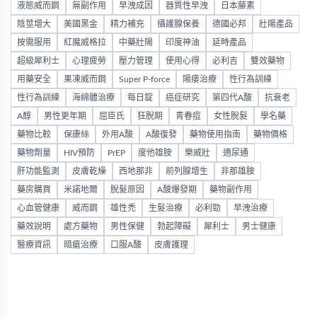
液態威而鋼
無副作用
早洩成因
器質性早洩
日本藤素
陰莖增大
美國黑金
精力補充
攝護腺保養
德國必邦
壯陽產品
按需服用
紅魔威格拉
中藥壯陽
印度神油
延時產品
超級犀利士
心理疲勞
壓力管理
使用心得
必利吉
雙效藥物
用藥安全
果凍威而鋼
Super P-force
陽痿治療
性行為訓練
性行為訓練
海綿體治療
每日錠
癌症研究
第四代A酸
抗衰老
A醇
男性更年期
屈臣氏
狂脫期
青春痘
女性脫髮
學名藥
藥物比較
保康絲
外用A酸
A酸復發
藥物使用指南
藥物價格
藥物劑量
HIV預防
PrEP
度他雄胺
樂威壯
適尿通
肝功能監測
皮膚乾燥
西地那非
前列腺增生
非那雄胺
藥房購買
米諾地爾
脫髮原因
A酸爆發期
藥物副作用
心血管健康
威而鋼
雄性禿
生髮治療
必利勁
早洩治療
藥效說明
處方藥物
男性保健
勃起障礙
犀利士
男士健康
醫療資訊
暗瘡治療
口服A酸
皮膚護理