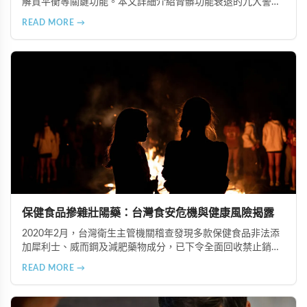
解質平衡等關鍵功能。本文詳細介紹腎髒功能衰退的九大警示
信號，包括身體浮腫、血壓升高、排尿量異常、尿液檢驗指標
READ MORE →
異常、怕冷手腳冰涼、頭暈目眩伴隨睡眠障礙、腰部痠痛、排
便困難以及頭暈伴隨耳鳴等症狀，幫助您及早發現腎髒疾病的
跡象，儘快就醫檢查。
保健食品摻雜壯陽藥：台灣食安危機與健康風險揭露
2020年2月，台灣衛生主管機關稽查發現多款保健食品非法添
加犀利士、威而鋼及減肥藥物成分，已下令全面回收禁止銷
售。本文深入分析非法添加壯陽藥物的健康危害，包含真實死
READ MORE →
亡案例，並呼籲民眾透過合法管道購藥，切勿聽信偏方。