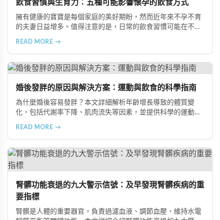
飲食習慣與生育力：五種可能影響懷孕的飲食方式
擁有健康的寶寶是每個家庭的美好期盼，然而近年來不孕不育
的夫妻日益增多。值得注意的是，日常的飲食習慣可能在不知
不覺中影響著生育能力。本文將介紹五種可能導致不孕的不良
READ MORE →
飲食習慣，包括忽略早餐、過量食用冰冷食物、加工熟食的潛
在風險、長期素食的營養失衡，以及高油脂高蛋白飲食的負
擔，幫助準備懷孕的夫妻提升受孕機率。
婚後發胖的原因與解決方案：運動與飲食的科學指南
為什麼婚後容易發胖？本文詳細解析年齡增長導致的體質變
化，包括代謝率下降、肌肉流失等因素，並提供科學的運動與
飲食建議，幫助您有效預防肥胖、維持健康體態。
READ MORE →
腎髒功能衰退的九大警示信號：及早發現腎髒疾病的重
要指標
腎髒是人體的重要器官，負責過濾血液、調節血壓、維持水電