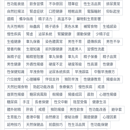
性功能衰退
飲食習慣
不孕原因
隱睾症
性生活品質
排尿異常
自然壯陽法
腎虛症狀
口腔健康
睡眠品質
電腦輻射
仰臥起坐
遺精
備孕指南
精子活力
高溫不孕
藥物對生育影響
先天性畸形
絲蟲病
精子過多
黑色水果
補腎食物
生殖感染
慢性疾病
腎虛
泌尿系統
腎臟健康
運動保健
少精子症
生殖健康
睾丸保養
染色體異常
男性不育
遺傳疾病
男性不孕
營養均衡
生理知識
前列腺健康
流產男人
習慣性流產
無精子症
輸精管阻塞
睾丸保養
睾丸炎
精子保養
精子品質
男性健康
外遇性陽痿
硬度不足
硬度等級
性高潮
性健康
性保健知識
早洩食物
泌尿系統疾病
早洩誤區
中醫早洩療方
穴位按摩
心理輔導
伴侶支持
預防早洩
性健康教育
陽痿自測
天然壯陽食物
勃起功能改善
食療偏方
慢性疾病
戒酒
器質性陽痿
糖尿病風險
假陽痿
陽痿成因
晨勃
心理性陽痿
糖尿病
手淫
長者保健
性交中斷
陰莖受傷
健康生活
體外射精
肝病
戒煙
預防陽痿
男性飲食
性功能改善
避孕套
生育能力
香港中醫
自然療法
便秘治療
腸道健康
心理因素
延時技巧
天然保健品
前戲技巧
性生活品質
性功能保健