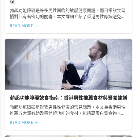
型
勃起功能障礙是許多男性面臨的敏感健康問題，而日常飲食習
慣對此有著密切的關聯。本文詳細介紹了香港男性應該避免或
適度節制的5大食物類型，包括高油脂食品、高糖分食物、精
READ MORE →
緻加工食品、咖啡因與刺激性飲品以及酒精類飲料，並提供健
康的飲食替代建議，幫助改善勃起功能並維護整體健康。
勃起功能障礙飲食指南：香港男性推薦食材與營養建議
勃起功能障礙是影響男性性健康的常見問題。本文為香港男性
推薦五大類有助改善勃起功能的食材，包括高蛋白質食物、富
含維生素與礦物質的食物、奧米加-3脂肪酸來源、適量動物性
READ MORE →
油脂及天然滋補食材，並提供專業營養建議。