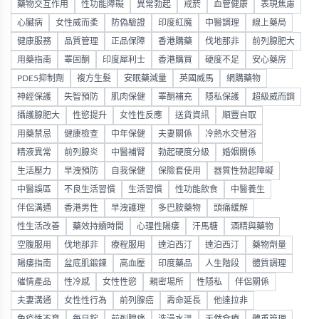
藥物交互作用
性功能障礙
異常勃起
戒菸
血管健康
表現焦慮
心臟病
女性威而柔
防偽驗證
印度紅魔
中醫調理
線上藥局
健康服務
品質管理
正品保障
香港購藥
伐地那非
前列腺肥大
用藥指南
睪固酮
印度犀利士
香港購買
硬度不足
安心藥房
PDE5抑制劑
複方生髮
安眠藥減量
英國威馬
網購藥物
神經保護
失智預防
肌肉保健
睪酮補充
隱私保護
超級威而鋼
攝護腺肥大
性慾提升
女性性反應
送貨資訊
順豐自取
用藥禁忌
健康檢查
中年保健
夫妻關係
冷熱水交替浴
精液異常
前列腺炎
中醫補腎
勃起硬度分級
婚姻關係
生活壓力
早洩預防
自我保健
保險套使用
器質性勃起障礙
中醫誤區
不良生活習慣
生活習慣
性功能飲食
中醫養生
伴侶溝通
香港男性
早洩護理
多巴胺藥物
頭痛緩解
性生活改善
藥效持續時間
心理性陽痿
汗馬糖
酒精與藥物
空腹服用
伐地那非
療程服用
達泊西汀
達泊西汀
藥物劑量
陽痿指南
盆底肌鍛鍊
高血壓
印度藥品
人生階段
體質調理
催情產品
性冷感
女性性慾
親密場所
性隱私
伴侶關係
夫妻溝通
女性性行為
前列腺癌
壽命延長
他達拉非
免疫性不育
每日錠
前列腺痛
洗澡水溫
天然食療
體重管理