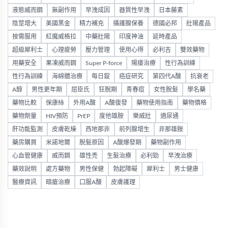
液態威而鋼
無副作用
早洩成因
器質性早洩
日本藤素
陰莖增大
美國黑金
精力補充
攝護腺保養
德國必邦
壯陽產品
按需服用
紅魔威格拉
中藥壯陽
印度神油
延時產品
超級犀利士
心理疲勞
壓力管理
使用心得
必利吉
雙效藥物
用藥安全
果凍威而鋼
Super P-force
陽痿治療
性行為訓練
性行為訓練
海綿體治療
每日錠
癌症研究
第四代A酸
抗衰老
A醇
男性更年期
屈臣氏
狂脫期
青春痘
女性脫髮
學名藥
藥物比較
保康絲
外用A酸
A酸復發
藥物使用指南
藥物價格
藥物劑量
HIV預防
PrEP
度他雄胺
樂威壯
適尿通
肝功能監測
皮膚乾燥
西地那非
前列腺增生
非那雄胺
藥房購買
米諾地爾
脫髮原因
A酸爆發期
藥物副作用
心血管健康
威而鋼
雄性禿
生髮治療
必利勁
早洩治療
藥效說明
處方藥物
男性保健
勃起障礙
犀利士
男士健康
醫療資訊
暗瘡治療
口服A酸
皮膚護理