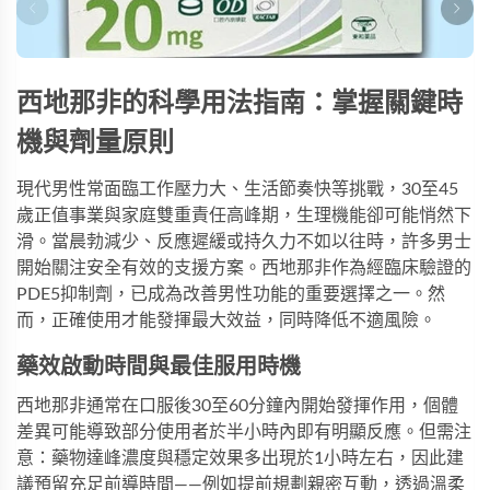
西地那非
的科學用法指南：掌握關鍵時
機與劑量原則
現代男性常面臨工作壓力大、生活節奏快等挑戰，30至45
歲正值事業與家庭雙重責任高峰期，生理機能卻可能悄然下
滑。當晨勃減少、反應遲緩或持久力不如以往時，許多男士
開始關注安全有效的支援方案。西地那非作為經臨床驗證的
PDE5抑制劑，已成為改善男性功能的重要選擇之一。然
而，正確使用才能發揮最大效益，同時降低不適風險。
藥效啟動時間與最佳服用時機
西地那非通常在口服後30至60分鐘內開始發揮作用，個體
差異可能導致部分使用者於半小時內即有明顯反應。但需注
意：藥物達峰濃度與穩定效果多出現於1小時左右，因此建
議預留充足前導時間——例如提前規劃親密互動，透過溫柔