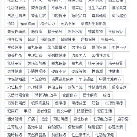
性功能衰退
飲食習慣
不孕原因
隱睾症
性生活品質
排尿異常
自然壯陽法
腎虛症狀
口腔健康
睡眠品質
電腦輻射
仰臥起坐
遺精
備孕指南
精子活力
高溫不孕
藥物對生育影響
先天性畸形
絲蟲病
精子過多
黑色水果
補腎食物
生殖感染
慢性疾病
腎虛
泌尿系統
腎臟健康
運動保健
少精子症
生殖健康
睾丸保養
染色體異常
男性不育
遺傳疾病
男性不孕
營養均衡
生理知識
前列腺健康
流產男人
習慣性流產
無精子症
輸精管阻塞
睾丸保養
睾丸炎
精子保養
精子品質
男性健康
外遇性陽痿
硬度不足
硬度等級
性高潮
性健康
性保健知識
早洩食物
泌尿系統疾病
早洩誤區
中醫早洩療方
穴位按摩
心理輔導
伴侶支持
預防早洩
性健康教育
陽痿自測
天然壯陽食物
勃起功能改善
食療偏方
慢性疾病
戒酒
器質性陽痿
糖尿病風險
假陽痿
陽痿成因
晨勃
心理性陽痿
糖尿病
手淫
長者保健
性交中斷
陰莖受傷
健康生活
體外射精
肝病
戒煙
預防陽痿
男性飲食
性功能改善
避孕套
生育能力
香港中醫
自然療法
便秘治療
腸道健康
心理因素
延時技巧
天然保健品
前戲技巧
性生活品質
性功能保健