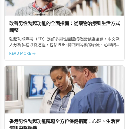
改善男性勃起功能的全面指南：從藥物治療到生活方式
調整
勃起功能障礙（ED）是許多男性面臨的敏感健康議題。本文深
入分析多種改善途徑，包括PDE5抑制劑等藥物治療、心理諮
商與認知行為療法、生活方式調整、物理與替代療法（如低能
READ MORE →
量體外震波治療），以及手術治療選項。在香港完善的醫療體
系下，及早尋求專業協助並採取積極主動的態度，配合規律運
動、健康飲食等預防措施，能有效改善性功能並重拾健康的性
生活。
香港男性勃起功能障礙全方位保健指南：心理、生活習
慣與中醫調養