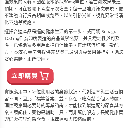
強效果的人群。國產版本多採50mg單位，若首劑效果未達
預期，可在醫囑下考慮單次增量；但一旦達到滿意表現，便
不建議自行提高頻率或劑量，以免引發潮紅、視覺異常或消
化不適等反應。
選擇合適產品是邁向健康生活的第一步。
威而鋼 Suhagra 
100 mg
作為印度製造的高品質學名藥，兼具穩定性與可及
性，已協助眾多用戶重建自信節奏。無論您偏好哪一款配
方，
Rx安心藥房
皆提供完整資訊說明與專業用藥指引，助您
安心選購、正確使用。
實際應用中，每位使用者的身體狀況、代謝速率與生活習慣
皆不同，因此「標準答案」並不存在。唯有結合個人體驗、
理性觀察與必要時的專業諮詢，才能找到最適配的節奏與方
案。請記住：藥物是輔助工具，而非萬能解方；長期健康管
理仍需搭配均衡飲食、規律運動與情緒調適。