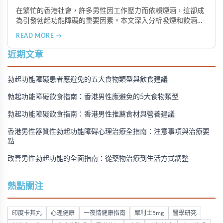
在繁忙的香港社會，許多男性因工作壓力而依賴煙酒，這卻成
為引發勃起功能障礙的重要因素。本文深入分析吸煙和飲酒對
男性性功能的負面影響，並提供戒除煙酒、建立健康生活習慣
READ MORE →
的實用建議，幫助香港男性重拾健康與自信。
近期文章
勃起功能障礙患者應避免的五大食物類型與飲食建議
勃起功能障礙飲食指南：香港男性應避免的5大食物類型
勃起功能障礙飲食指南：香港男性推薦食材與營養建議
香港男性器質性勃起功能障碍心理治療全指南：注意事項與治療要
點
改善男性勃起功能的全面指南：從藥物治療到生活方式調整
熱點關注
印度卡其丸
心理健康
一夜情健康指南
犀利士5mg
醫學研究