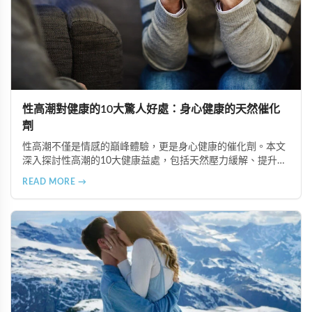
性高潮對健康的10大驚人好處：身心健康的天然催化
劑
性高潮不僅是情感的巔峰體驗，更是身心健康的催化劑。本文
深入探討性高潮的10大健康益處，包括天然壓力緩解、提升睡
眠品質、增強免疫力、改善抑鬱情緒、提升嗅覺敏感度、強健
READ MORE →
肌肉、天然止痛、促進血液循環、有助體重管理以及建立親密
情感連結。