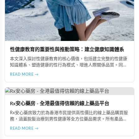
性健康教育的重要性與推動策略：建立健康知識體系
本文深入探討性健康教育的核心價值，包括建立完整的性健康
知識體系、塑造健康的性行為模式、增進人際關係品質。同時
分享從家庭教育、學校課程到社會推廣的具體推動策略，幫助
READ MORE →
全面提升國民的性健康素養。
Rx安心藥房 - 全港最值得信賴的線上藥品平台
Rx安心藥房致力於為香港市民提供高性價比的線上藥品購買服
務，涵蓋脫髮治療到男性健康等全方位藥品需求。所有產品均
由資深執業藥師專業審核，採用隱密包裝配送，支持貨到付款
READ MORE →
等多種支付方式，保護客戶隱私。