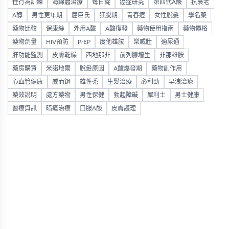
性行為訓練
海綿體治療
每日錠
癌症研究
第四代A酸
抗衰老
A醇
男性更年期
屈臣氏
狂脫期
青春痘
女性脫髮
學名藥
藥物比較
保康絲
外用A酸
A酸復發
藥物使用指南
藥物價格
藥物劑量
HIV預防
PrEP
度他雄胺
樂威壯
適尿通
肝功能監測
皮膚乾燥
西地那非
前列腺增生
非那雄胺
藥房購買
米諾地爾
脫髮原因
A酸爆發期
藥物副作用
心血管健康
威而鋼
雄性禿
生髮治療
必利勁
早洩治療
藥效說明
處方藥物
男性保健
勃起障礙
犀利士
男士健康
醫療資訊
暗瘡治療
口服A酸
皮膚護理