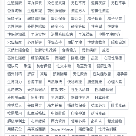
生殖健康
睾丸保養
染色體異常
男性不育
遺傳疾病
男性不孕
營養均衡
生理知識
前列腺健康
流產男人
習慣性流產
無精子症
輸精管阻塞
睾丸保養
睾丸炎
精子保養
精子品質
男性健康
外遇性陽痿
硬度不足
硬度等級
性高潮
性健康
性保健知識
早洩食物
泌尿系統疾病
早洩誤區
中醫早洩療方
穴位按摩
心理輔導
伴侶支持
預防早洩
性健康教育
陽痿自測
天然壯陽食物
勃起功能改善
食療偏方
慢性疾病
戒酒
器質性陽痿
糖尿病風險
假陽痿
陽痿成因
晨勃
心理性陽痿
糖尿病
手淫
長者保健
性交中斷
陰莖受傷
健康生活
體外射精
肝病
戒煙
預防陽痿
男性飲食
性功能改善
避孕套
生育能力
香港中醫
自然療法
便秘治療
腸道健康
心理因素
延時技巧
天然保健品
前戲技巧
性生活品質
性功能保健
液態威而鋼
無副作用
早洩成因
器質性早洩
日本藤素
陰莖增大
美國黑金
精力補充
攝護腺保養
德國必邦
壯陽產品
按需服用
紅魔威格拉
中藥壯陽
印度神油
延時產品
超級犀利士
心理疲勞
壓力管理
使用心得
必利吉
雙效藥物
用藥安全
果凍威而鋼
Super P-force
陽痿治療
性行為訓練