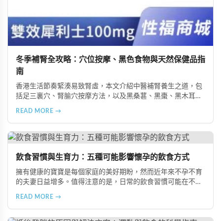
冬季補腎全攻略：穴位按摩、黑色食物與天然保健品指
南
香港生活節奏緊湊易致腎虛，本文介紹中醫補腎養生之道，包
括足三裏穴、腎腧穴按摩方法，以及黑桑葚、黑棗、黑木耳等
黑色食物的食療功效，並推薦 Candy B+ Complex 等天然保健
READ MORE →
品，助您冬季有效補腎強身。
飲食習慣與生育力：五種可能影響懷孕的飲食方式
擁有健康的寶寶是每個家庭的美好期盼，然而近年來不孕不育
的夫妻日益增多。值得注意的是，日常的飲食習慣可能在不知
不覺中影響著生育能力。本文將介紹五種可能導致不孕的不良
READ MORE →
飲食習慣，包括忽略早餐、過量食用冰冷食物、加工熟食的潛
在風險、長期素食的營養失衡，以及高油脂高蛋白飲食的負