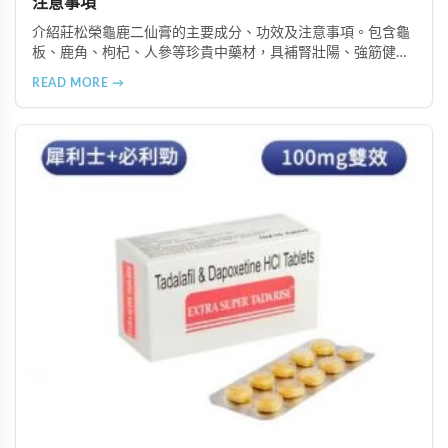
注意事項
介紹莊松榮龜鹿二仙膏的主要成分、功效及注意事項。包含龜
板、鹿角、枸杞、人參等珍貴中藥材，具補腎壯陽、強筋健
骨、提振體力等潛在作用。提醒腎病患者需謹慎使用，市場售
READ MORE →
價約 NT$12,500-12,800。