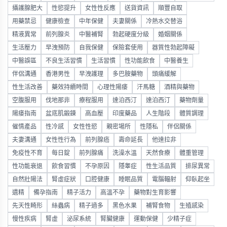
攝護腺肥大
性慾提升
女性性反應
送貨資訊
順豐自取
用藥禁忌
健康檢查
中年保健
夫妻關係
冷熱水交替浴
精液異常
前列腺炎
中醫補腎
勃起硬度分級
婚姻關係
生活壓力
早洩預防
自我保健
保險套使用
器質性勃起障礙
中醫誤區
不良生活習慣
生活習慣
性功能飲食
中醫養生
伴侶溝通
香港男性
早洩護理
多巴胺藥物
頭痛緩解
性生活改善
藥效持續時間
心理性陽痿
汗馬糖
酒精與藥物
空腹服用
伐地那非
療程服用
達泊西汀
達泊西汀
藥物劑量
陽痿指南
盆底肌鍛鍊
高血壓
印度藥品
人生階段
體質調理
催情產品
性冷感
女性性慾
親密場所
性隱私
伴侶關係
夫妻溝通
女性性行為
前列腺癌
壽命延長
他達拉非
免疫性不育
每日錠
前列腺痛
洗澡水溫
天然食療
體重管理
性功能衰退
飲食習慣
不孕原因
隱睾症
性生活品質
排尿異常
自然壯陽法
腎虛症狀
口腔健康
睡眠品質
電腦輻射
仰臥起坐
遺精
備孕指南
精子活力
高溫不孕
藥物對生育影響
先天性畸形
絲蟲病
精子過多
黑色水果
補腎食物
生殖感染
慢性疾病
腎虛
泌尿系統
腎臟健康
運動保健
少精子症