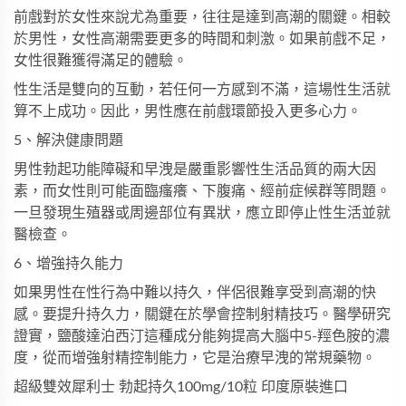
前戲對於女性來說尤為重要，往往是達到高潮的關鍵。相較
於男性，女性高潮需要更多的時間和刺激。如果前戲不足，
女性很難獲得滿足的體驗。
性生活是雙向的互動，若任何一方感到不滿，這場性生活就
算不上成功。因此，男性應在前戲環節投入更多心力。
5、解決健康問題
男性勃起功能障礙和早洩是嚴重影響性生活品質的兩大因
素，而女性則可能面臨瘙癢、下腹痛、經前症候群等問題。
一旦發現生殖器或周邊部位有異狀，應立即停止性生活並就
醫檢查。
6、增強持久能力
如果男性在性行為中難以持久，伴侶很難享受到高潮的快
感。要提升持久力，關鍵在於學會控制射精技巧。醫學研究
證實，鹽酸達泊西汀這種成分能夠提高大腦中5-羥色胺的濃
度，從而增強射精控制能力，它是治療早洩的常規藥物。
超級雙效犀利士
勃起持久100mg/10粒 印度原裝進口