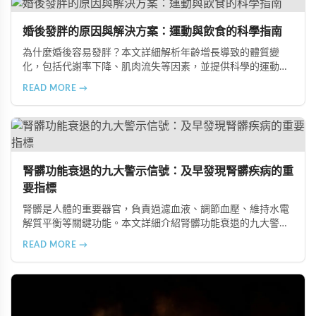
擔，幫助準備懷孕的夫妻提升受孕機率。
婚後發胖的原因與解決方案：運動與飲食的科學指南
為什麼婚後容易發胖？本文詳細解析年齡增長導致的體質變
化，包括代謝率下降、肌肉流失等因素，並提供科學的運動與
飲食建議，幫助您有效預防肥胖、維持健康體態。
READ MORE →
腎髒功能衰退的九大警示信號：及早發現腎髒疾病的重
要指標
腎髒是人體的重要器官，負責過濾血液、調節血壓、維持水電
解質平衡等關鍵功能。本文詳細介紹腎髒功能衰退的九大警示
信號，包括身體浮腫、血壓升高、排尿量異常、尿液檢驗指標
READ MORE →
異常、怕冷手腳冰涼、頭暈目眩伴隨睡眠障礙、腰部痠痛、排
便困難以及頭暈伴隨耳鳴等症狀，幫助您及早發現腎髒疾病的
跡象，儘快就醫檢查。