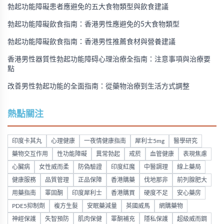
勃起功能障礙患者應避免的五大食物類型與飲食建議
勃起功能障礙飲食指南：香港男性應避免的5大食物類型
勃起功能障礙飲食指南：香港男性推薦食材與營養建議
香港男性器質性勃起功能障碍心理治療全指南：注意事項與治療要
點
改善男性勃起功能的全面指南：從藥物治療到生活方式調整
熱點關注
印度卡其丸
心理健康
一夜情健康指南
犀利士5mg
醫學研究
藥物交互作用
性功能障礙
異常勃起
戒菸
血管健康
表現焦慮
心臟病
女性威而柔
防偽驗證
印度紅魔
中醫調理
線上藥局
健康服務
品質管理
正品保障
香港購藥
伐地那非
前列腺肥大
用藥指南
睪固酮
印度犀利士
香港購買
硬度不足
安心藥房
PDE5抑制劑
複方生髮
安眠藥減量
英國威馬
網購藥物
神經保護
失智預防
肌肉保健
睪酮補充
隱私保護
超級威而鋼