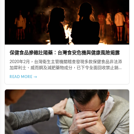
保健食品摻雜壯陽藥：台灣食安危機與健康風險揭露
2020年2月，台灣衛生主管機關稽查發現多款保健食品非法添
加犀利士、威而鋼及減肥藥物成分，已下令全面回收禁止銷
售。本文深入分析非法添加壯陽藥物的健康危害，包含真實死
READ MORE →
亡案例，並呼籲民眾透過合法管道購藥，切勿聽信偏方。