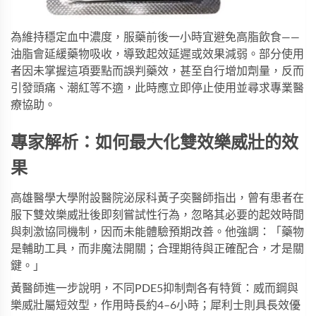
為維持穩定血中濃度，服藥前後一小時宜避免高脂飲食——
油脂會延緩藥物吸收，導致起效延遲或效果減弱。部分使用
者因未掌握這項要點而誤判藥效，甚至自行增加劑量，反而
引發頭痛、潮紅等不適，此時應立即停止使用並尋求專業醫
療協助。
專家解析：如何最大化雙效樂威壯的效
果
高雄醫學大學附設醫院泌尿科黃子奕醫師指出，曾有患者在
服下
雙效樂威壯
後即刻嘗試性行為，忽略其必要的起效時間
與刺激協同機制，因而未能體驗預期改善。他強調：「藥物
是輔助工具，而非魔法開關；合理期待與正確配合，才是關
鍵。」
黃醫師進一步說明，不同PDE5抑制劑各有特質：威而鋼與
樂威壯屬短效型，作用時長約4–6小時；犀利士則具長效優