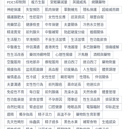
PDE5抑制劑
複方生髮
安眠藥減量
英國威馬
網購藥物
神經保護
失智預防
肌肉保健
睪酮補充
隱私保護
超級威而鋼
攝護腺肥大
性慾提升
女性性反應
送貨資訊
順豐自取
用藥禁忌
健康檢查
中年保健
夫妻關係
冷熱水交替浴
精液異常
前列腺炎
中醫補腎
勃起硬度分級
婚姻關係
生活壓力
早洩預防
不良生活習慣
生活習慣
性功能飲食
中醫養生
伴侶溝通
香港男性
早洩護理
多巴胺藥物
頭痛緩解
性生活改善
藥效持續時間
心理性陽痿
汗馬糖
酒精與藥物
空腹服用
伐地那非
療程服用
達泊西汀
達泊西汀
藥物劑量
陽痿指南
盆底肌鍛鍊
高血壓
印度藥品
人生階段
體質調理
催情產品
性冷感
女性性慾
親密場所
性隱私
伴侶關係
夫妻溝通
女性性行為
前列腺癌
壽命延長
他達拉非
免疫性不育
每日錠
前列腺痛
洗澡水溫
天然食療
體重管理
性功能衰退
飲食習慣
不孕原因
隱睾症
性生活品質
排尿異常
自然壯陽法
腎虛症狀
口腔健康
睡眠品質
電腦輻射
仰臥起坐
遺精
備孕指南
精子活力
高溫不孕
藥物對生育影響
先天性畸形
絲蟲病
精子過多
黑色水果
補腎食物
生殖感染