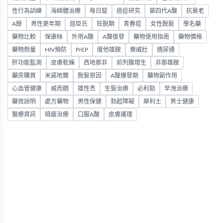
性行為訓練
海綿體治療
每日錠
癌症研究
第四代A酸
抗衰老
A醇
男性更年期
屈臣氏
狂脫期
青春痘
女性脫髮
學名藥
藥物比較
保康絲
外用A酸
A酸復發
藥物使用指南
藥物價格
藥物劑量
HIV預防
PrEP
度他雄胺
樂威壯
適尿通
肝功能監測
皮膚乾燥
西地那非
前列腺增生
非那雄胺
藥房購買
米諾地爾
脫髮原因
A酸爆發期
藥物副作用
心血管健康
威而鋼
雄性禿
生髮治療
必利勁
早洩治療
藥效說明
處方藥物
男性保健
勃起障礙
犀利士
男士健康
醫療資訊
暗瘡治療
口服A酸
皮膚護理