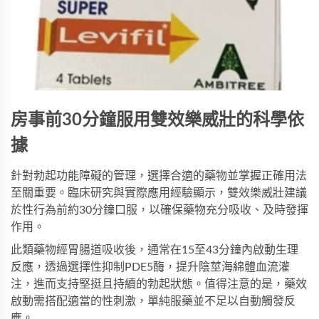
房事前30分鐘服用雙效樂威壯的科學依
據
針對勃起功能障礙的管理，選擇合適的藥物並掌握正確用法
至關重要。臨床研究與實際應用經驗顯示，
雙效樂威壯
建議
於性行為前約30分鐘口服，以確保藥物充分吸收、及時發揮
作用。
此類藥物經胃腸道吸收後，通常在15至43分鐘內啟動生理
反應，透過選擇性抑制PDE5酶，提升陰莖海綿體血流灌
注，進而支持堅挺且持續的勃起狀態。值得注意的是，藥效
啟動需搭配適當的性刺激，單純服藥並不足以自動觸發反
應。