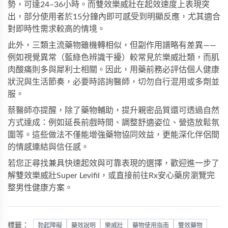
勢，可達24–36小時。而
雙效樂威壯
在起效速度上表現突
出，部分使用者於15分鐘內即可感受到明顯反應，尤其適合
對即時性需求較高的情境。
此外，三類主流藥物雖機轉相似，但副作用譜略有差異——
例如視覺異常（藍綠色辨識干擾）較常見於樂威壯類，而肌
肉酸痛則多與犀利士相關。因此，用藥前務必評估個人健康
狀況與生活節奏，必要時諮詢醫師，切勿自行混用或多劑並
服。
蔡醫師亦提醒，除了藥物輔助，提升親密品質還可透過自然
方式達成：例如延長前戲時間、調整舒適姿位、營造放鬆氛
圍等。這些做法不僅能增強藥物協同效益，更能深化伴侶間
的情感連結與信任感。
若您正尋找兼具快速起效與可靠表現的選擇，歡迎進一步了
解
雙效樂威壯Super Levifil
，或直接前往
Rx安心藥房
瀏覽完
整男性健康方案。
標籤：
勃起障礙
藥效說明
樂威壯
藥物使用指南
雙效藥物