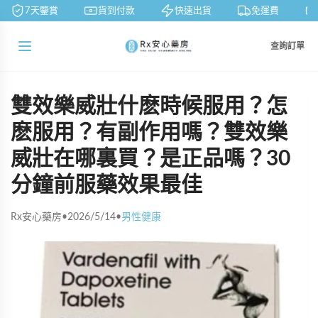
7天鑒賞
貨到付款
快速出貨
免運費
查詢訂單
雙效樂威壯什麽時候服用？怎
麽服用？有副作用嗎？雙效樂
威壯在哪裏買？是正品嗎？30
分鐘前服藥效果最佳
Rx安心藥房
•
2026/5/14
•
男性健康