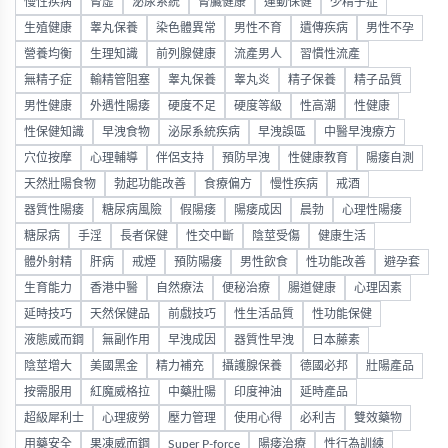
慢性疾病
腎虛
泌尿系統
腎臟健康
運動保健
少精子症
生殖健康
睾丸保養
染色體異常
男性不育
遺傳疾病
男性不孕
營養均衡
生理知識
前列腺健康
流產男人
習慣性流產
無精子症
輸精管阻塞
睾丸保養
睾丸炎
精子保養
精子品質
男性健康
外遇性陽痿
硬度不足
硬度等級
性高潮
性健康
性保健知識
早洩食物
泌尿系統疾病
早洩誤區
中醫早洩療方
穴位按摩
心理輔導
伴侶支持
預防早洩
性健康教育
陽痿自測
天然壯陽食物
勃起功能改善
食療偏方
慢性疾病
戒酒
器質性陽痿
糖尿病風險
假陽痿
陽痿成因
晨勃
心理性陽痿
糖尿病
手淫
長者保健
性交中斷
陰莖受傷
健康生活
體外射精
肝病
戒煙
預防陽痿
男性飲食
性功能改善
避孕套
生育能力
香港中醫
自然療法
便秘治療
腸道健康
心理因素
延時技巧
天然保健品
前戲技巧
性生活品質
性功能保健
液態威而鋼
無副作用
早洩成因
器質性早洩
日本藤素
陰莖增大
美國黑金
精力補充
攝護腺保養
德國必邦
壯陽產品
按需服用
紅魔威格拉
中藥壯陽
印度神油
延時產品
超級犀利士
心理疲勞
壓力管理
使用心得
必利吉
雙效藥物
用藥安全
果凍威而鋼
Super P-force
陽痿治療
性行為訓練