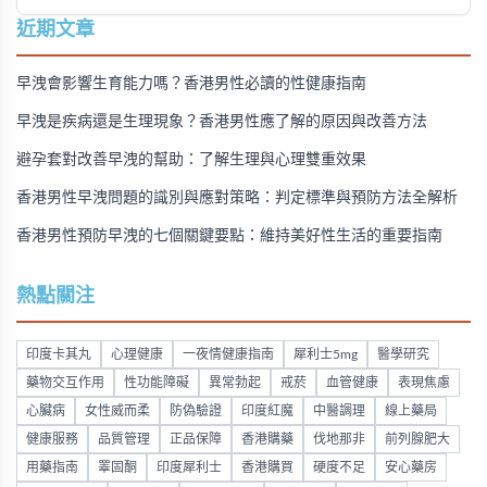
選擇建議。
近期文章
早洩會影響生育能力嗎？香港男性必讀的性健康指南
早洩是疾病還是生理現象？香港男性應了解的原因與改善方法
避孕套對改善早洩的幫助：了解生理與心理雙重效果
香港男性早洩問題的識別與應對策略：判定標準與預防方法全解析
香港男性預防早洩的七個關鍵要點：維持美好性生活的重要指南
熱點關注
印度卡其丸
心理健康
一夜情健康指南
犀利士5mg
醫學研究
藥物交互作用
性功能障礙
異常勃起
戒菸
血管健康
表現焦慮
心臟病
女性威而柔
防偽驗證
印度紅魔
中醫調理
線上藥局
健康服務
品質管理
正品保障
香港購藥
伐地那非
前列腺肥大
用藥指南
睪固酮
印度犀利士
香港購買
硬度不足
安心藥房