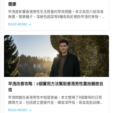
健康
早洩是影響香港男性生活質量的常見問題。本文為您介紹深海
魚類、堅果種子、深綠色蔬菜等8種有助於預防早洩的食物，
並結合超級雙效犀利士等專業治療方案，幫助您通過科學飲食
READ MORE →
和健康習慣重拾滿意的性生活。
早洩改善攻略：8個實用方法幫助香港男性重拾親密自
信
早洩問題在香港男性中相當普遍，本文整理了8個實用的日常
調理方法，包括建立健康作息、練習深呼吸、骨盆底肌訓練、
情緒壓力管理等技巧，幫助男性有效改善早洩狀況，重拾信
READ MORE →
心，享受更滿意的親密關係。同時介紹了犀利士等輔助產品的