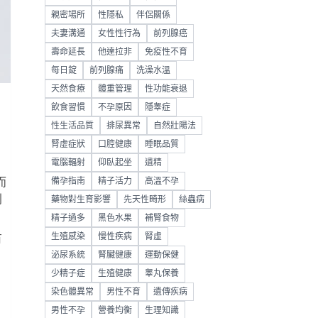
親密場所
性隱私
伴侶關係
夫妻溝通
女性性行為
前列腺癌
壽命延長
他達拉非
免疫性不育
每日錠
前列腺痛
洗澡水溫
天然食療
體重管理
性功能衰退
飲食習慣
不孕原因
隱睾症
性生活品質
排尿異常
自然壯陽法
腎虛症狀
口腔健康
睡眠品質
電腦輻射
仰臥起坐
遺精
備孕指南
精子活力
高溫不孕
而
別
藥物對生育影響
先天性畸形
絲蟲病
精子過多
黑色水果
補腎食物
生殖感染
慢性疾病
腎虛
有
泌尿系統
腎臟健康
運動保健
少精子症
生殖健康
睾丸保養
染色體異常
男性不育
遺傳疾病
男性不孕
營養均衡
生理知識