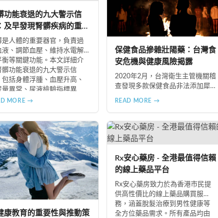
髒功能衰退的九大警示信
：及早發現腎髒疾病的重要
標
髒是人體的重要器官，負責過
保健食品摻雜壯陽藥：台灣食
血液、調節血壓、維持水電解
平衡等關鍵功能。本文詳細介
安危機與健康風險揭露
腎髒功能衰退的九大警示信
2020年2月，台灣衛生主管機關稽
，包括身體浮腫、血壓升高、
查發現多款保健食品非法添加犀
尿量異常、尿液檢驗指標異
利士、威而鋼及減肥藥物成分，
、怕冷手腳冰涼、頭暈目眩伴
AD MORE →
READ MORE →
已下令全面回收禁止銷售。本文
睡眠障礙、腰部痠痛、排便困
深入分析非法添加壯陽藥物的健
以及頭暈伴隨耳鳴等症狀，幫
康危害，包含真實死亡案例，並
您及早發現腎髒疾病的跡象，
呼籲民眾透過合法管道購藥，切
快就醫檢查。
勿聽信偏方。
Rx安心藥房 - 全港最值得信賴
的線上藥品平台
Rx安心藥房致力於為香港市民提
供高性價比的線上藥品購買服
務，涵蓋脫髮治療到男性健康等
健康教育的重要性與推動策
全方位藥品需求。所有產品均由