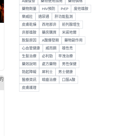
A酸復發
藥物使用指南
藥物價格
藥物劑量
HIV預防
PrEP
度他雄胺
樂威壯
適尿通
肝功能監測
皮膚乾燥
西地那非
前列腺增生
非那雄胺
藥房購買
米諾地爾
脫髮原因
A酸爆發期
藥物副作用
心血管健康
威而鋼
雄性禿
生髮治療
必利勁
早洩治療
藥效說明
處方藥物
男性保健
勃起障礙
犀利士
男士健康
醫療資訊
暗瘡治療
口服A酸
皮膚護理