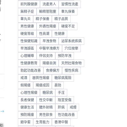
胃
前列腺健康
流產男人
習慣性流產
兩
無精子症
輸精管阻塞
睾丸保養
睾丸炎
精子保養
精子品質
男性健康
外遇性陽痿
硬度不足
硬度等級
性高潮
性健康
多
會
性保健知識
早洩食物
泌尿系統疾病
早洩誤區
中醫早洩療方
穴位按摩
心理輔導
伴侶支持
預防早洩
助
性健康教育
陽痿自測
天然壯陽食物
勃起功能改善
食療偏方
慢性疾病
戒酒
器質性陽痿
糖尿病風險
假陽痿
陽痿成因
晨勃
心理性陽痿
糖尿病
手淫
長者保健
性交中斷
陰莖受傷
健康生活
體外射精
肝病
戒煙
部
→
預防陽痿
男性飲食
性功能改善
避孕套
生育能力
香港中醫