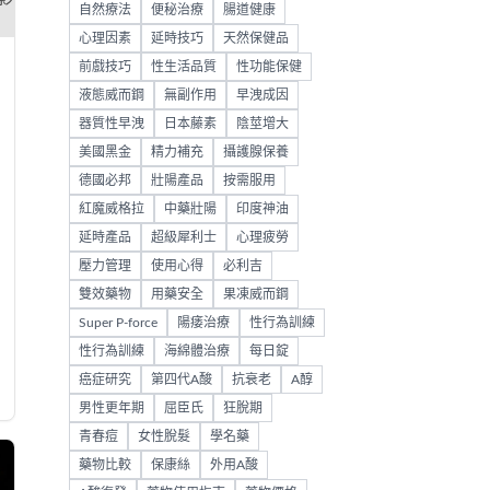
自然療法
便秘治療
腸道健康
心理因素
延時技巧
天然保健品
前戲技巧
性生活品質
性功能保健
液態威而鋼
無副作用
早洩成因
器質性早洩
日本藤素
陰莖增大
美國黑金
精力補充
攝護腺保養
德國必邦
壯陽產品
按需服用
紅魔威格拉
中藥壯陽
印度神油
延時產品
超級犀利士
心理疲勞
壓力管理
使用心得
必利吉
雙效藥物
用藥安全
果凍威而鋼
Super P-force
陽痿治療
性行為訓練
性行為訓練
海綿體治療
每日錠
癌症研究
第四代A酸
抗衰老
A醇
男性更年期
屈臣氏
狂脫期
青春痘
女性脫髮
學名藥
藥物比較
保康絲
外用A酸