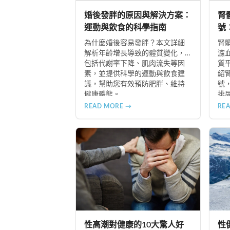
婚後發胖的原因與解決方案：
腎
運動與飲食的科學指南
號
指
為什麼婚後容易發胖？本文詳細
腎
解析年齡增長導致的體質變化，
濾
包括代謝率下降、肌肉流失等因
質
素，並提供科學的運動與飲食建
紹
議，幫助您有效預防肥胖、維持
號
健康體態。
排
常
READ MORE →
RE
隨
難
助
儘
性高潮對健康的10大驚人好
性