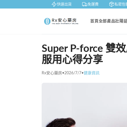
鑒賞
貨到付款
快速出貨
免運費
私密包裝
首頁
全部產品
壯陽
Super P-for
服用心得分享
Rx安心藥房
•
2026/7/7
•
健康資訊