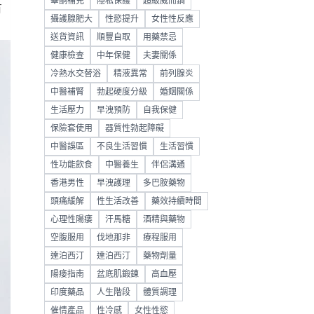
睪酮補充
隱私保護
超級威而鋼
有
攝護腺肥大
性慾提升
女性性反應
送貨資訊
順豐自取
用藥禁忌
健康檢查
中年保健
夫妻關係
冷熱水交替浴
精液異常
前列腺炎
中醫補腎
勃起硬度分級
婚姻關係
生活壓力
早洩預防
自我保健
保險套使用
器質性勃起障礙
中醫誤區
不良生活習慣
生活習慣
性功能飲食
中醫養生
伴侶溝通
香港男性
早洩護理
多巴胺藥物
頭痛緩解
性生活改善
藥效持續時間
心理性陽痿
汗馬糖
酒精與藥物
空腹服用
伐地那非
療程服用
達泊西汀
達泊西汀
藥物劑量
陽痿指南
盆底肌鍛鍊
高血壓
印度藥品
人生階段
體質調理
催情產品
性冷感
女性性慾