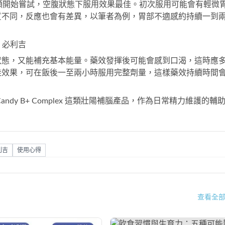
顆開始嘗試，空腹狀態下服用效果最佳。初次服用可能會有輕微
質不同，反應也會有差異，以筆者為例，胃部不適感約持續一到
吉 必利吉
狀態，又能補充基本能量。藥效發揮後可能會感到口渴，這時應
佳效果，可在飯後一至兩小時服用完整劑量，這樣藥效持續時間
andy B+ Complex
這類壯陽補腦產品，作為日常精力維護的輔
利吉
使用心得
查看全