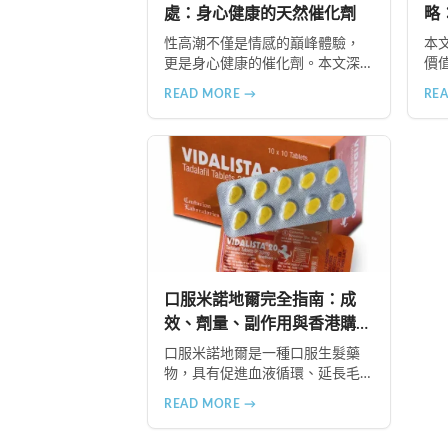
處：身心健康的天然催化劑
略
性高潮不僅是情感的巔峰體驗，
本
更是身心健康的催化劑。本文深
價
入探討性高潮的10大健康益處，
識
READ MORE →
RE
包括天然壓力緩解、提升睡眠品
式
質、增強免疫力、改善抑鬱情
享
緒、提升嗅覺敏感度、強健肌
推
肉、天然止痛、促進血液循環、
提
有助體重管理以及建立親密情感
連結。
口服米諾地爾完全指南：成
效、劑量、副作用與香港購買
方法
口服米諾地爾是一種口服生髮藥
物，具有促進血液循環、延長毛
髮生長期、激活休眠毛囊等作
READ MORE →
用。本文詳細介紹2.5mg劑量的使
用成效、劑量建議、可能的副作