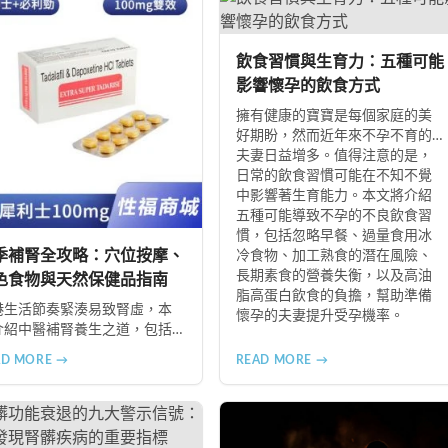
飲食習慣與生育力：五種可能
影響懷孕的飲食方式
擁有健康的寶寶是每個家庭的美
好期盼，然而近年來不孕不育的
夫妻日益增多。值得注意的是，
日常的飲食習慣可能在不知不覺
中影響著生育能力。本文將介紹
五種可能導致不孕的不良飲食習
慣，包括忽略早餐、過量食用冰
季補腎全攻略：穴位按摩、
冷食物、加工熟食的潛在風險、
長期素食的營養失衡，以及高油
色食物與天然保健品指南
脂高蛋白飲食的負擔，幫助準備
港生活節奏緊湊易致腎虛，本
懷孕的夫妻提升受孕機率。
介紹中醫補腎養生之道，包括
三裏穴、腎腧穴按摩方法，以
AD MORE →
READ MORE →
黑桑葚、黑棗、黑木耳等黑色
的食療功效，並推薦 Candy
 Complex 等天然保健品，助您
季有效補腎強身。