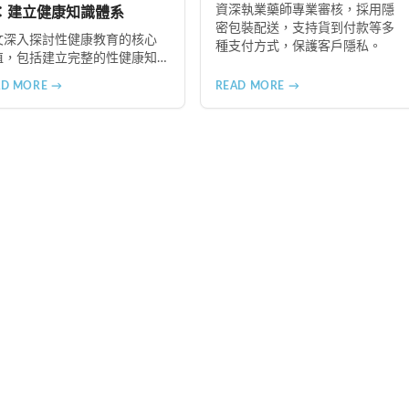
資深執業藥師專業審核，採用隱
：建立健康知識體系
密包裝配送，支持貨到付款等多
文深入探討性健康教育的核心
種支付方式，保護客戶隱私。
值，包括建立完整的性健康知
體系、塑造健康的性行為模
AD MORE →
READ MORE →
、增進人際關係品質。同時分
從家庭教育、學校課程到社會
廣的具體推動策略，幫助全面
升國民的性健康素養。