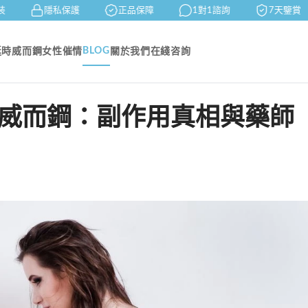
隱私保護
正品保障
1對1諮詢
7天鑒賞
BLOG
延時
威而鋼
女性催情
關於我們
在綫咨詢
ce 雙效威而鋼：副作用真相與藥師