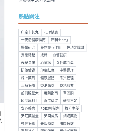
治療到生活方式調整
熱點關注
印度卡其丸
心理健康
一夜情健康指南
犀利士5mg
醫學研究
藥物交互作用
性功能障礙
異常勃起
戒菸
血管健康
表現焦慮
心臟病
女性威而柔
防偽驗證
印度紅魔
中醫調理
線上藥局
健康服務
品質管理
正品保障
香港購藥
伐地那非
前列腺肥大
用藥指南
睪固酮
印度犀利士
香港購買
硬度不足
安心藥房
PDE5抑制劑
複方生髮
困
安眠藥減量
英國威馬
網購藥物
的
神經保護
失智預防
肌肉保健