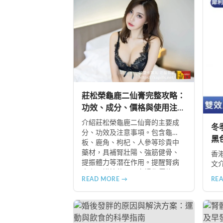
莊松榮龜鹿二仙膏完整攻略：
功效、成分、價格與使用注意
事項
介紹莊松榮龜鹿二仙膏的主要成
冬
分、功效及注意事項。包含龜
黑
板、鹿角、枸杞、人參等珍貴中
藥材，具補腎壯陽、強筋健骨、
香
提振體力等潛在作用。提醒腎病
文
患者需謹慎使用，市場售價約
足
READ MORE →
RE
NT$12,500-12,800。
及
食物
B+
冬