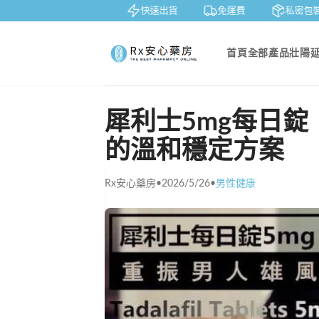
賞
貨到付款
快速出貨
免運費
私密包裝
首頁
全部產品
壯陽
犀利士5mg每日錠
的溫和穩定方案
Rx安心藥房
•
2026/5/26
•
男性健康