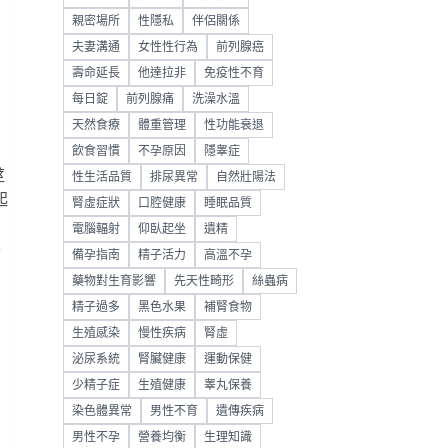
親密場所
性隱私
伴侶關係
夫妻溝通
女性性行為
前列腺癌
。
壽命延長
他達拉非
免疫性不育
每日錠
前列腺痛
洗澡水溫
天然食療
體重管理
性功能衰退
飲食習慣
不孕原因
隱睾症
莖
性生活品質
排尿異常
自然壯陽法
起
腎虛症狀
口腔健康
睡眠品質
電腦輻射
仰臥起坐
遺精
應
備孕指南
精子活力
高溫不孕
藥物對生育影響
先天性畸形
絲蟲病
精子過多
黑色水果
補腎食物
生殖感染
慢性疾病
腎虛
泌尿系統
腎臟健康
運動保健
少精子症
生殖健康
睾丸保養
染色體異常
男性不育
遺傳疾病
男性不孕
營養均衡
生理知識