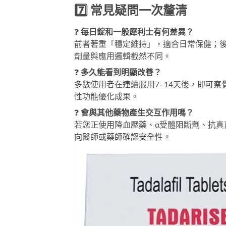
7️⃣ 常見疑問一次釐清
❓ 
每日錠和一般犀利士有何差異？
前者著重「穩定維持」，適合日常保健；
劑量與應用邏輯截然不同。
❓ 
多久能看到明顯改善？
多數使用者在連續服用7–14天後，即可
性功能優化成果。
❓ 
會與其他藥物產生交互作用嗎？
若您正使用降血壓藥、α受體阻斷劑、抗真
向醫師或藥師確認安全性。