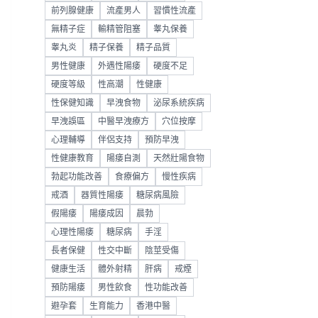
前列腺健康
流產男人
習慣性流產
無精子症
輸精管阻塞
睾丸保養
睾丸炎
精子保養
精子品質
男性健康
外遇性陽痿
硬度不足
硬度等級
性高潮
性健康
性保健知識
早洩食物
泌尿系統疾病
早洩誤區
中醫早洩療方
穴位按摩
心理輔導
伴侶支持
預防早洩
性健康教育
陽痿自測
天然壯陽食物
勃起功能改善
食療偏方
慢性疾病
戒酒
器質性陽痿
糖尿病風險
假陽痿
陽痿成因
晨勃
心理性陽痿
糖尿病
手淫
長者保健
性交中斷
陰莖受傷
健康生活
體外射精
肝病
戒煙
預防陽痿
男性飲食
性功能改善
避孕套
生育能力
香港中醫