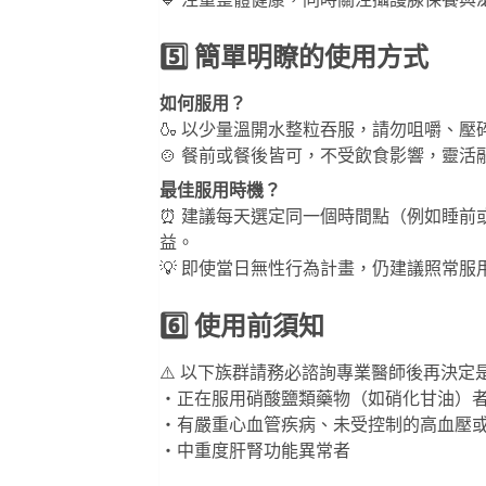
🔹 注重整體健康，同時關注攝護腺保養
5️⃣ 簡單明瞭的使用方式
如何服用？
🍶 以少量溫開水整粒吞服，請勿咀嚼、壓
🍲 餐前或餐後皆可，不受飲食影響，靈活
最佳服用時機？
⏰ 建議每天選定同一個時間點（例如睡前
益。
💡 即使當日無性行為計畫，仍建議照常服
6️⃣ 使用前須知
⚠️ 以下族群請務必諮詢專業醫師後再決定
・正在服用硝酸鹽類藥物（如硝化甘油）
・有嚴重心血管疾病、未受控制的高血壓
・中重度肝腎功能異常者