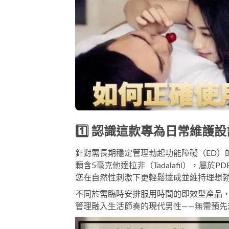
1️⃣ 認識這款專為日常維護
針對需長期穩定管理勃起功能障礙（ED）
顆含5毫克他達拉非（Tadalafil），
您在自然性刺激下更輕鬆達成並維持理想
不同於需臨時安排服用時間的即效型產品
管理融入生活節奏的現代男性——無需預先