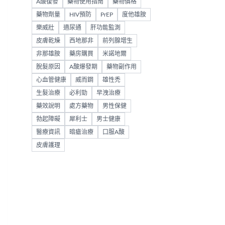
A酸復發
藥物使用指南
藥物價格
藥物劑量
HIV預防
PrEP
度他雄胺
樂威壯
適尿通
肝功能監測
皮膚乾燥
西地那非
前列腺增生
非那雄胺
藥房購買
米諾地爾
脫髮原因
A酸爆發期
藥物副作用
心血管健康
威而鋼
雄性禿
生髮治療
必利勁
早洩治療
藥效說明
處方藥物
男性保健
勃起障礙
犀利士
男士健康
醫療資訊
暗瘡治療
口服A酸
皮膚護理