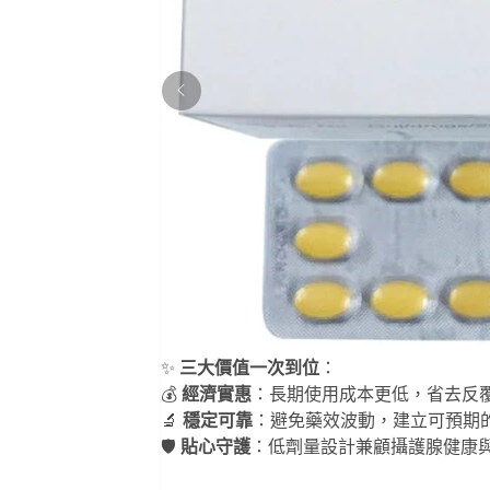
✨ 
三大價值一次到位
：
💰 
經濟實惠
：長期使用成本更低，省去反
🔬 
穩定可靠
：避免藥效波動，建立可預期
🛡️ 
貼心守護
：低劑量設計兼顧攝護腺健康