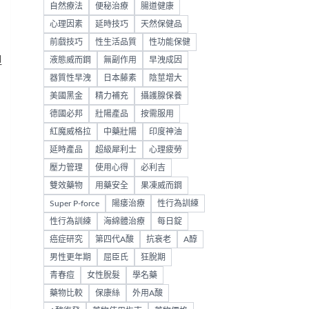
自然療法
便秘治療
腸道健康
心理因素
延時技巧
天然保健品
前戲技巧
性生活品質
性功能保健
但
液態威而鋼
無副作用
早洩成因
器質性早洩
日本藤素
陰莖增大
美國黑金
精力補充
攝護腺保養
德國必邦
壯陽產品
按需服用
紅魔威格拉
中藥壯陽
印度神油
延時產品
超級犀利士
心理疲勞
壓力管理
使用心得
必利吉
，
雙效藥物
用藥安全
果凍威而鋼
Super P-force
陽痿治療
性行為訓練
性行為訓練
海綿體治療
每日錠
癌症研究
第四代A酸
抗衰老
A醇
男性更年期
屈臣氏
狂脫期
青春痘
女性脫髮
學名藥
藥物比較
保康絲
外用A酸