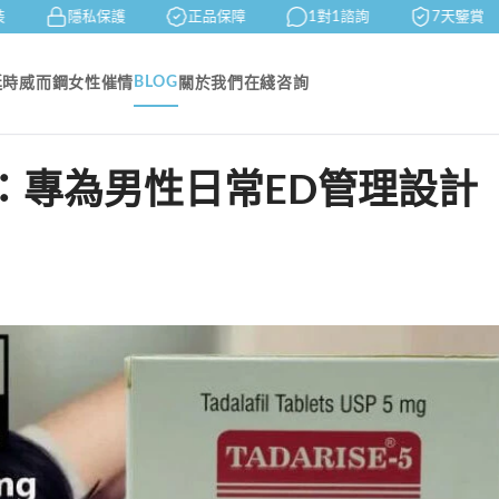
隱私保護
正品保障
1對1諮詢
7天鑒賞
BLOG
延時
威而鋼
女性催情
關於我們
在綫咨詢
：專為男性日常ED管理設計