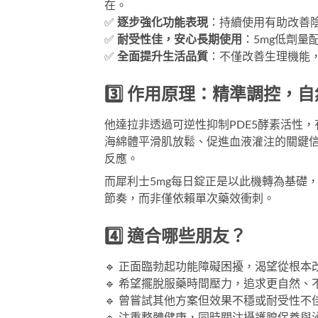
在。
✅ 
逐步強化功能表現
：持續使用有助改善
✅ 
耐受性佳，安心長期使用
：5mg低劑
✅ 
全面提升生活品質
：不僅改善生理機能
3️⃣ 作用原理：精準調控，
他達拉非透過可逆性抑制PDE5酵素活性，
海綿體平滑肌放鬆、促進血液灌注的關鍵信
反應。
而
犀利士5mg每日錠
正是以此機轉為基礎
節奏，而非僅依賴單次藥效衝刺。
4️⃣ 適合哪些朋友？
🔹 正面臨勃起功能障礙困擾，渴望從根
🔹 希望擺脫服藥時間壓力，追求更自然
🔹 曾嘗試其他方案但效果不穩或耐受性