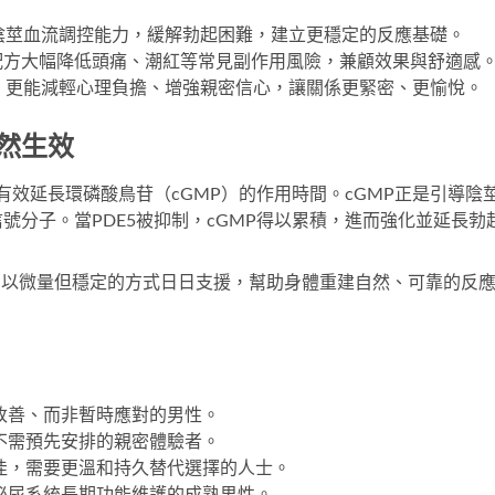
陰莖血流調控能力，緩解勃起困難，建立更穩定的反應基礎。
量配方大幅降低頭痛、潮紅等常見副作用風險，兼顧效果與舒適感
，更能減輕心理負擔、增強親密信心，讓關係更緊密、更愉悅。
自然生效
有效延長環磷酸鳥苷（cGMP）的作用時間。cGMP正是引導陰
號分子。當PDE5被抑制，cGMP得以累積，進而強化並延長勃
，以微量但穩定的方式日日支援，幫助身體重建自然、可靠的反
本改善、而非暫時應對的男性。
、不需預先安排的親密體驗者。
不佳，需要更溫和持久替代選擇的人士。