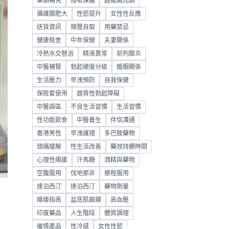
睪酮補充
隱私保護
超級威而鋼
攝護腺肥大
性慾提升
女性性反應
送貨資訊
順豐自取
用藥禁忌
健康檢查
中年保健
夫妻關係
冷熱水交替浴
精液異常
前列腺炎
中醫補腎
勃起硬度分級
婚姻關係
生活壓力
早洩預防
自我保健
保險套使用
器質性勃起障礙
中醫誤區
不良生活習慣
生活習慣
性功能飲食
中醫養生
伴侶溝通
香港男性
早洩護理
多巴胺藥物
頭痛緩解
性生活改善
藥效持續時間
心理性陽痿
汗馬糖
酒精與藥物
空腹服用
伐地那非
療程服用
達泊西汀
達泊西汀
藥物劑量
陽痿指南
盆底肌鍛鍊
高血壓
印度藥品
人生階段
體質調理
催情產品
性冷感
女性性慾