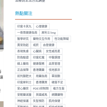
治療到生活方式調整
熱點關注
印度卡其丸
心理健康
一夜情健康指南
犀利士5mg
醫學研究
藥物交互作用
性功能障礙
異常勃起
戒菸
血管健康
表現焦慮
心臟病
女性威而柔
防偽驗證
印度紅魔
中醫調理
線上藥局
健康服務
品質管理
正品保障
香港購藥
伐地那非
每
前列腺肥大
用藥指南
睪固酮
讓
印度犀利士
香港購買
硬度不足
安心藥房
PDE5抑制劑
複方生髮
康
安眠藥減量
英國威馬
網購藥物
神經保護
失智預防
肌肉保健