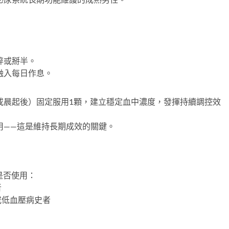
與泌尿系統長期功能維護的成熟男性。
碎或掰半。
融入每日作息。
或晨起後）固定服用1顆，建立穩定血中濃度，發揮持續調控效
用——這是維持長期成效的關鍵。
是否使用：
者
或低血壓病史者