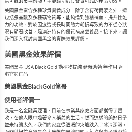
當可觀的市場份額，主要歸功於其紮實可靠的產品功效。
美國黑金富含多種珍貴營養成分，除了含有荷爾蒙之外，還
包括氨基酸及多種礦物質等，能夠達到強精補血、提升性能
力的功效，對於因疲勞或長時間體力耗損導致的力不從心狀
況有顯著改善，是澳洲特有的優質補身營養品。接下來，讓
我們深入探討美國黑金的實際效果評價。
美國黑金效果評價
美國黑金 USA Black Gold 動植物提純 延時助勃 無作用 香
港官網正品
美國黑金BlackGold偉哥
使用者評價一
我是一名金融業經理，目前在事業與家庭方面都獲得了豐
收，在他人眼中過著令人稱羨的生活。然而這樣的美好日子
並未持續太久，我們的家庭從溫暖的火爐跌入了冰冷深淵，