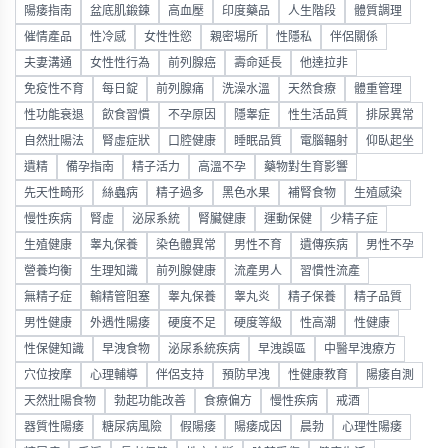
陽痿指南
盆底肌鍛鍊
高血壓
印度藥品
人生階段
體質調理
催情產品
性冷感
女性性慾
親密場所
性隱私
伴侶關係
夫妻溝通
女性性行為
前列腺癌
壽命延長
他達拉非
免疫性不育
每日錠
前列腺痛
洗澡水溫
天然食療
體重管理
性功能衰退
飲食習慣
不孕原因
隱睾症
性生活品質
排尿異常
自然壯陽法
腎虛症狀
口腔健康
睡眠品質
電腦輻射
仰臥起坐
遺精
備孕指南
精子活力
高溫不孕
藥物對生育影響
先天性畸形
絲蟲病
精子過多
黑色水果
補腎食物
生殖感染
慢性疾病
腎虛
泌尿系統
腎臟健康
運動保健
少精子症
生殖健康
睾丸保養
染色體異常
男性不育
遺傳疾病
男性不孕
營養均衡
生理知識
前列腺健康
流產男人
習慣性流產
無精子症
輸精管阻塞
睾丸保養
睾丸炎
精子保養
精子品質
男性健康
外遇性陽痿
硬度不足
硬度等級
性高潮
性健康
性保健知識
早洩食物
泌尿系統疾病
早洩誤區
中醫早洩療方
穴位按摩
心理輔導
伴侶支持
預防早洩
性健康教育
陽痿自測
天然壯陽食物
勃起功能改善
食療偏方
慢性疾病
戒酒
器質性陽痿
糖尿病風險
假陽痿
陽痿成因
晨勃
心理性陽痿