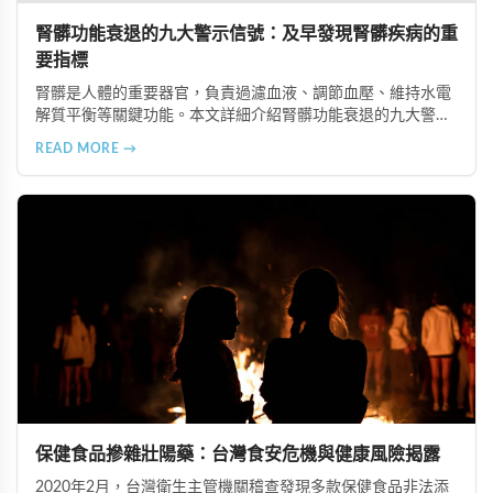
腎髒功能衰退的九大警示信號：及早發現腎髒疾病的重
要指標
腎髒是人體的重要器官，負責過濾血液、調節血壓、維持水電
解質平衡等關鍵功能。本文詳細介紹腎髒功能衰退的九大警示
信號，包括身體浮腫、血壓升高、排尿量異常、尿液檢驗指標
READ MORE →
異常、怕冷手腳冰涼、頭暈目眩伴隨睡眠障礙、腰部痠痛、排
便困難以及頭暈伴隨耳鳴等症狀，幫助您及早發現腎髒疾病的
跡象，儘快就醫檢查。
保健食品摻雜壯陽藥：台灣食安危機與健康風險揭露
2020年2月，台灣衛生主管機關稽查發現多款保健食品非法添