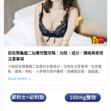
莊松榮龜鹿二仙膏完整攻略：功效、成分、價格與使用
注意事項
介紹莊松榮龜鹿二仙膏的主要成分、功效及注意事項。包含龜
板、鹿角、枸杞、人參等珍貴中藥材，具補腎壯陽、強筋健
骨、提振體力等潛在作用。提醒腎病患者需謹慎使用，市場售
READ MORE →
價約 NT$12,500-12,800。