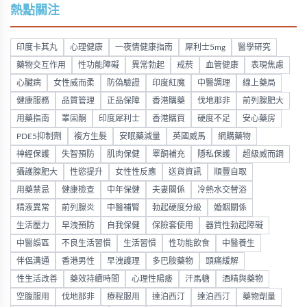
熱點關注
印度卡其丸
心理健康
一夜情健康指南
犀利士5mg
醫學研究
藥物交互作用
性功能障礙
異常勃起
戒菸
血管健康
表現焦慮
心臟病
女性威而柔
防偽驗證
印度紅魔
中醫調理
線上藥局
健康服務
品質管理
正品保障
香港購藥
伐地那非
前列腺肥大
用藥指南
睪固酮
印度犀利士
香港購買
硬度不足
安心藥房
PDE5抑制劑
複方生髮
安眠藥減量
英國威馬
網購藥物
神經保護
失智預防
肌肉保健
睪酮補充
隱私保護
超級威而鋼
攝護腺肥大
性慾提升
女性性反應
送貨資訊
順豐自取
用藥禁忌
健康檢查
中年保健
夫妻關係
冷熱水交替浴
精液異常
前列腺炎
中醫補腎
勃起硬度分級
婚姻關係
生活壓力
早洩預防
自我保健
保險套使用
器質性勃起障礙
中醫誤區
不良生活習慣
生活習慣
性功能飲食
中醫養生
伴侶溝通
香港男性
早洩護理
多巴胺藥物
頭痛緩解
性生活改善
藥效持續時間
心理性陽痿
汗馬糖
酒精與藥物
空腹服用
伐地那非
療程服用
達泊西汀
達泊西汀
藥物劑量