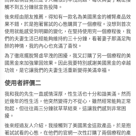
而罪魁禍首竟然是令人痛恨的早洩問題，每次與妻子親密接
觸不到五分鐘就宣告投降。
後來經由朋友推薦，得知有一款名為
美國黑金
的補腎產品效
果不錯，於是抱著嘗試的心態購買了一個療程。沒想到首次
使用就能感受到明顯的變化，在堅持使用完一個療程後，我
們的夫妻生活已經能夠維持約三十分鐘，看著妻子那滿足陶
醉的神情，我的內心也充滿了喜悅。
為了徹底擺脫腎虛早洩的困擾，我又訂購了另一個療程的美
國黑金來加強鞏固效果。因此我要特別感謝美國黑金的卓越
功效，是它讓我們的夫妻生活重新變得美滿幸福。
使用者評價二
我和我的先生一直感情深厚，性生活也十分和諧美滿。然而
近幾年的性生活，他突然變得力不從心，雖然經常能夠正常
勃起，但往往兩三分鐘就草草結束，這讓我們感到非常困
擾。
後來經過友人介紹，我接觸到了美國黑金這款產品，於是抱
著試試看的心態，在他們的官網一次性訂購了兩個療程的產