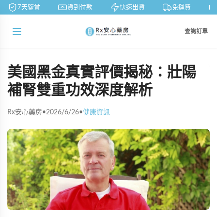
7天鑒賞
貨到付款
快速出貨
免運費
查詢訂單
美國黑金真實評價揭秘：壯陽
補腎雙重功效深度解析
Rx安心藥房
•
2026/6/26
•
健康資訊