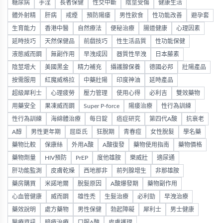
糖尿病
手淫
長者保健
性交中斷
陰莖受傷
健康生活
體外射精
肝病
戒煙
預防陽痿
男性飲食
性功能改善
避孕套
生育能力
香港中醫
自然療法
便秘治療
腸道健康
心理因素
延時技巧
天然保健品
前戲技巧
性生活品質
性功能保健
液態威而鋼
無副作用
早洩成因
器質性早洩
日本藤素
陰莖增大
美國黑金
精力補充
攝護腺保養
德國必邦
壯陽產品
按需服用
紅魔威格拉
中藥壯陽
印度神油
延時產品
超級犀利士
心理疲勞
壓力管理
使用心得
必利吉
雙效藥物
用藥安全
果凍威而鋼
Super P-force
陽痿治療
性行為訓練
性行為訓練
海綿體治療
每日錠
癌症研究
第四代A酸
抗衰老
A醇
男性更年期
屈臣氏
狂脫期
青春痘
女性脫髮
學名藥
藥物比較
保康絲
外用A酸
A酸復發
藥物使用指南
藥物價格
藥物劑量
HIV預防
PrEP
度他雄胺
樂威壯
適尿通
肝功能監測
皮膚乾燥
西地那非
前列腺增生
非那雄胺
藥房購買
米諾地爾
脫髮原因
A酸爆發期
藥物副作用
心血管健康
威而鋼
雄性禿
生髮治療
必利勁
早洩治療
藥效說明
處方藥物
男性保健
勃起障礙
犀利士
男士健康
醫療資訊
暗瘡治療
口服A酸
皮膚護理