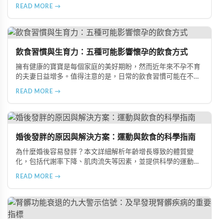
黑色食物的食療功效，並推薦 Candy B+ Complex 等天然保健
READ MORE →
品，助您冬季有效補腎強身。
飲食習慣與生育力：五種可能影響懷孕的飲食方式
擁有健康的寶寶是每個家庭的美好期盼，然而近年來不孕不育
的夫妻日益增多。值得注意的是，日常的飲食習慣可能在不知
不覺中影響著生育能力。本文將介紹五種可能導致不孕的不良
READ MORE →
飲食習慣，包括忽略早餐、過量食用冰冷食物、加工熟食的潛
在風險、長期素食的營養失衡，以及高油脂高蛋白飲食的負
擔，幫助準備懷孕的夫妻提升受孕機率。
婚後發胖的原因與解決方案：運動與飲食的科學指南
為什麼婚後容易發胖？本文詳細解析年齡增長導致的體質變
化，包括代謝率下降、肌肉流失等因素，並提供科學的運動與
飲食建議，幫助您有效預防肥胖、維持健康體態。
READ MORE →