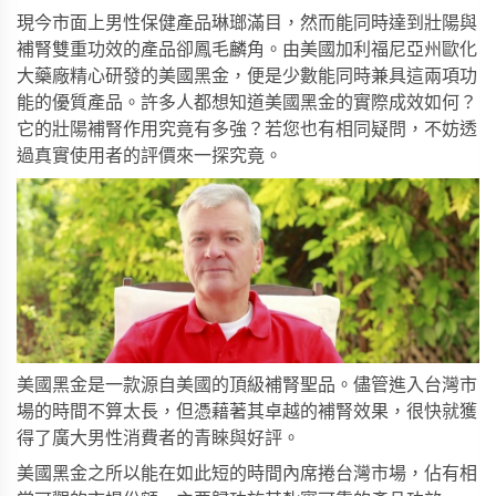
現今市面上男性保健產品琳瑯滿目，然而能同時達到壯陽與
補腎雙重功效的產品卻鳳毛麟角。由美國加利福尼亞州歐化
大藥廠精心研發的
美國黑金
，便是少數能同時兼具這兩項功
能的優質產品。許多人都想知道美國黑金的實際成效如何？
它的壯陽補腎作用究竟有多強？若您也有相同疑問，不妨透
過真實使用者的評價來一探究竟。
美國黑金是一款源自美國的頂級補腎聖品。儘管進入台灣市
場的時間不算太長，但憑藉著其卓越的補腎效果，很快就獲
得了廣大男性消費者的青睞與好評。
美國黑金之所以能在如此短的時間內席捲台灣市場，佔有相