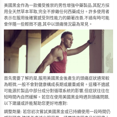
美國黑金
作為一款備受推崇的男性增強中藥製品,其配方採
用全天然草本萃取,完全不摻雜任何西藥成分。許多使用者
表示在服用後確實感受到性能力的顯著改善,不過有時可能
會伴隨一些輕微不適,其中以頭痛情況最為常見。
首先需要了解的是,服用美國黑金後產生的頭痛症狀通常較
為輕微,一般不會對健康構成長期或嚴重威脅。這種不適感
可能源於製品中部分成分對循環系統的影響,但症狀往往在
短時間內自然緩解。若您在
使用美國黑金
時遇到頭痛問題,
以下建議或許能幫助您更好地應對:
調整劑量: 若您初次嘗試美國黑金或已持續使用一段時間仍