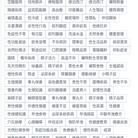
空腹服用
伐地那非
療程服用
達泊西汀
達泊西汀
藥物劑量
陽痿指南
盆底肌鍛鍊
高血壓
印度藥品
人生階段
體質調理
催情產品
性冷感
女性性慾
親密場所
性隱私
伴侶關係
夫妻溝通
女性性行為
前列腺癌
壽命延長
他達拉非
免疫性不育
每日錠
前列腺痛
洗澡水溫
天然食療
體重管理
性功能衰退
飲食習慣
不孕原因
隱睾症
性生活品質
排尿異常
自然壯陽法
腎虛症狀
口腔健康
睡眠品質
電腦輻射
仰臥起坐
遺精
備孕指南
精子活力
高溫不孕
藥物對生育影響
先天性畸形
絲蟲病
精子過多
黑色水果
補腎食物
生殖感染
慢性疾病
腎虛
泌尿系統
腎臟健康
運動保健
少精子症
生殖健康
睾丸保養
染色體異常
男性不育
遺傳疾病
男性不孕
營養均衡
生理知識
前列腺健康
流產男人
習慣性流產
無精子症
輸精管阻塞
睾丸保養
睾丸炎
精子保養
精子品質
男性健康
外遇性陽痿
硬度不足
硬度等級
性高潮
性健康
性保健知識
早洩食物
泌尿系統疾病
早洩誤區
中醫早洩療方
穴位按摩
心理輔導
伴侶支持
預防早洩
性健康教育
陽痿自測
天然壯陽食物
勃起功能改善
食療偏方
慢性疾病
戒酒