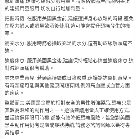
感到頭痛,建議考慮減少服用量。請嚴格依照產品說明書上
的建議用量服用,切勿自行增加劑量。
把握時機: 在服用美國黑金前,建議選擇身心放鬆的時段,避免
在壓力過大或過量飲酒後使用,這可能會提升頭痛發生的機
率。
補充水分: 服用時務必攝取充足的水分,這有助於緩解頭痛不
適。
適度休息: 服用美國黑金後,建議保持輕鬆心情並適度休息,這
對減輕頭痛很有幫助。
尋求專業意見: 若頭痛持續或日趨嚴重,建議諮詢醫師意見。
有時頭痛可能與其他健康問題有關,例如高血壓或血管方面
的疾病。
整體而言,美國黑金屬於相對安全的男性增強製品,頭痛只是
其較為溫和的副作用之一。遵循建議用量與正確使用方式,
並謹慎選擇服用時機,都能有效降低頭痛風險。若您對
美國
黑金副作用
仍有疑慮或症狀持續,請務必諮詢醫師以獲得專
業指導。