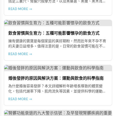
括足三裏穴、腎腧穴按摩方法，以及黑桑葚、黑棗、黑木耳等
黑色食物的食療功效，並推薦 Candy B+ Complex 等天然保健
READ MORE →
品，助您冬季有效補腎強身。
飲食習慣與生育力：五種可能影響懷孕的飲食方式
擁有健康的寶寶是每個家庭的美好期盼，然而近年來不孕不育
的夫妻日益增多。值得注意的是，日常的飲食習慣可能在不知
不覺中影響著生育能力。本文將介紹五種可能導致不孕的不良
READ MORE →
飲食習慣，包括忽略早餐、過量食用冰冷食物、加工熟食的潛
在風險、長期素食的營養失衡，以及高油脂高蛋白飲食的負
擔，幫助準備懷孕的夫妻提升受孕機率。
婚後發胖的原因與解決方案：運動與飲食的科學指南
為什麼婚後容易發胖？本文詳細解析年齡增長導致的體質變
化，包括代謝率下降、肌肉流失等因素，並提供科學的運動與
飲食建議，幫助您有效預防肥胖、維持健康體態。
READ MORE →