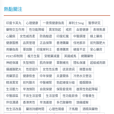
熱點關注
印度卡其丸
心理健康
一夜情健康指南
犀利士5mg
醫學研究
藥物交互作用
性功能障礙
異常勃起
戒菸
血管健康
表現焦慮
心臟病
女性威而柔
防偽驗證
印度紅魔
中醫調理
線上藥局
健康服務
品質管理
正品保障
香港購藥
伐地那非
前列腺肥大
用藥指南
睪固酮
印度犀利士
香港購買
硬度不足
安心藥房
PDE5抑制劑
複方生髮
安眠藥減量
英國威馬
網購藥物
神經保護
失智預防
肌肉保健
睪酮補充
隱私保護
超級威而鋼
攝護腺肥大
性慾提升
女性性反應
送貨資訊
順豐自取
用藥禁忌
健康檢查
中年保健
夫妻關係
冷熱水交替浴
精液異常
前列腺炎
中醫補腎
勃起硬度分級
婚姻關係
生活壓力
早洩預防
自我保健
保險套使用
器質性勃起障礙
中醫誤區
不良生活習慣
生活習慣
性功能飲食
中醫養生
伴侶溝通
香港男性
早洩護理
多巴胺藥物
頭痛緩解
性生活改善
藥效持續時間
心理性陽痿
汗馬糖
酒精與藥物