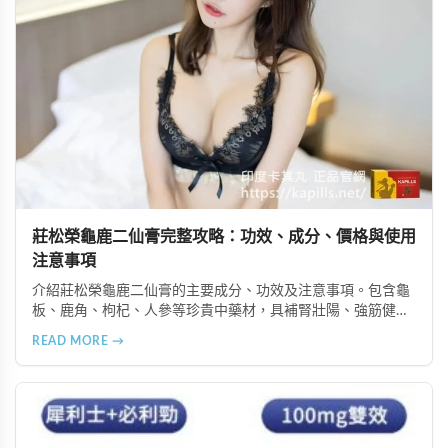
莊松榮龜鹿二仙膏完整攻略：功效、成分、價格與使用
注意事項
介紹莊松榮龜鹿二仙膏的主要成分、功效及注意事項。包含龜
板、鹿角、枸杞、人參等珍貴中藥材，具補腎壯陽、強筋健
骨、提振體力等潛在作用。提醒腎病患者需謹慎使用，市場售
READ MORE →
價約 NT$12,500-12,800。