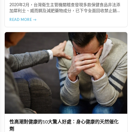
2020年2月，台灣衛生主管機關稽查發現多款保健食品非法添
加犀利士、威而鋼及減肥藥物成分，已下令全面回收禁止銷
售。本文深入分析非法添加壯陽藥物的健康危害，包含真實死
READ MORE →
亡案例，並呼籲民眾透過合法管道購藥，切勿聽信偏方。
性高潮對健康的10大驚人好處：身心健康的天然催化
劑