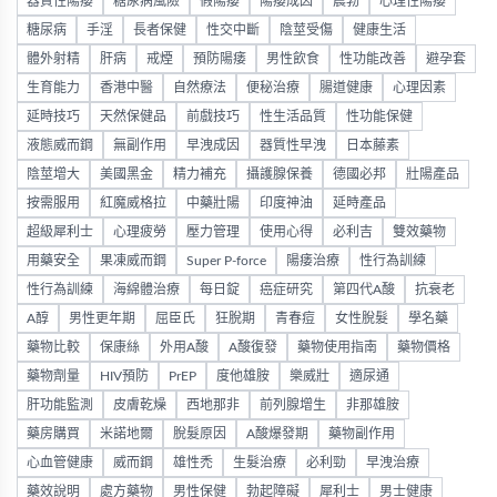
器質性陽痿
糖尿病風險
假陽痿
陽痿成因
晨勃
心理性陽痿
糖尿病
手淫
長者保健
性交中斷
陰莖受傷
健康生活
體外射精
肝病
戒煙
預防陽痿
男性飲食
性功能改善
避孕套
生育能力
香港中醫
自然療法
便秘治療
腸道健康
心理因素
延時技巧
天然保健品
前戲技巧
性生活品質
性功能保健
液態威而鋼
無副作用
早洩成因
器質性早洩
日本藤素
陰莖增大
美國黑金
精力補充
攝護腺保養
德國必邦
壯陽產品
按需服用
紅魔威格拉
中藥壯陽
印度神油
延時產品
超級犀利士
心理疲勞
壓力管理
使用心得
必利吉
雙效藥物
用藥安全
果凍威而鋼
Super P-force
陽痿治療
性行為訓練
性行為訓練
海綿體治療
每日錠
癌症研究
第四代A酸
抗衰老
A醇
男性更年期
屈臣氏
狂脫期
青春痘
女性脫髮
學名藥
藥物比較
保康絲
外用A酸
A酸復發
藥物使用指南
藥物價格
藥物劑量
HIV預防
PrEP
度他雄胺
樂威壯
適尿通
肝功能監測
皮膚乾燥
西地那非
前列腺增生
非那雄胺
藥房購買
米諾地爾
脫髮原因
A酸爆發期
藥物副作用
心血管健康
威而鋼
雄性禿
生髮治療
必利勁
早洩治療
藥效說明
處方藥物
男性保健
勃起障礙
犀利士
男士健康