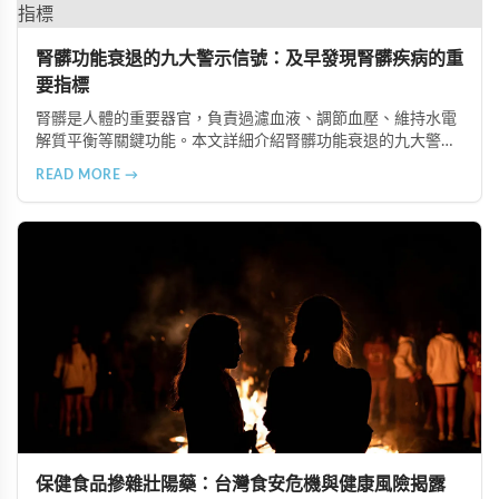
腎髒功能衰退的九大警示信號：及早發現腎髒疾病的重
要指標
腎髒是人體的重要器官，負責過濾血液、調節血壓、維持水電
解質平衡等關鍵功能。本文詳細介紹腎髒功能衰退的九大警示
信號，包括身體浮腫、血壓升高、排尿量異常、尿液檢驗指標
READ MORE →
異常、怕冷手腳冰涼、頭暈目眩伴隨睡眠障礙、腰部痠痛、排
便困難以及頭暈伴隨耳鳴等症狀，幫助您及早發現腎髒疾病的
跡象，儘快就醫檢查。
保健食品摻雜壯陽藥：台灣食安危機與健康風險揭露