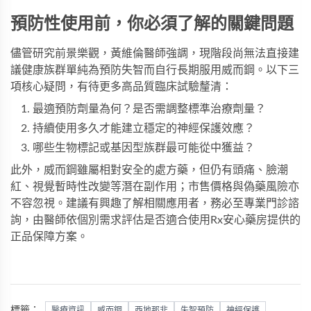
預防性使用前，你必須了解的關鍵問題
儘管研究前景樂觀，黃維倫醫師強調，現階段尚無法直接建
議健康族群單純為預防失智而自行長期服用威而鋼。以下三
項核心疑問，有待更多高品質臨床試驗釐清：
最適預防劑量為何？是否需調整標準治療劑量？
持續使用多久才能建立穩定的神經保護效應？
哪些生物標記或基因型族群最可能從中獲益？
此外，威而鋼雖屬相對安全的處方藥，但仍有頭痛、臉潮
紅、視覺暫時性改變等潛在副作用；市售價格與偽藥風險亦
不容忽視。建議有興趣了解相關應用者，務必至專業門診諮
詢，由醫師依個別需求評估是否適合使用
Rx安心藥房
提供的
正品保障方案。
標籤：
醫療資訊
威而鋼
西地那非
失智預防
神經保護