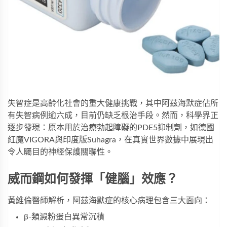
失智症是高齡化社會的重大健康挑戰，其中阿茲海默症佔所
有失智病例逾六成，目前仍缺乏根治手段。然而，科學界正
逐步發現：原本用於治療勃起障礙的PDE5抑制劑，如
德國
紅魔VIGORA
與
印度版Suhagra
，在真實世界數據中展現出
令人矚目的神經保護關聯性。
威而鋼如何發揮「健腦」效應？
黃維倫醫師解析，阿茲海默症的核心病理包含三大面向：
β-類澱粉蛋白異常沉積