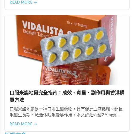
READ MORE →
等多種支付方式，保護客戶隱私。
口服米諾地爾完全指南：成效、劑量、副作用與香港購
買方法
口服米諾地爾是一種口服生髮藥物，具有促進血液循環、延長
毛髮生長期、激活休眠毛囊等作用。本文詳細介紹2.5mg劑量
的使用成效、劑量建議、可能的副作用（如多毛症狀、心跳加
READ MORE →
速等），以及在香港透過醫師處方、註冊藥房、萬寧等管道的
購買方法，並提供真實用戶經驗分享。