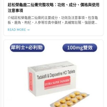
莊松榮龜鹿二仙膏完整攻略：功效、成分、價格與使用
注意事項
介紹莊松榮龜鹿二仙膏的主要成分、功效及注意事項。包含龜
板、鹿角、枸杞、人參等珍貴中藥材，具補腎壯陽、強筋健
骨、提振體力等潛在作用。提醒腎病患者需謹慎使用，市場售
READ MORE →
價約 NT$12,500-12,800。