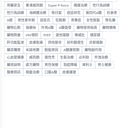
用藥安全
果凍威而鋼
Super P-force
陽痿治療
性行為訓練
性行為訓練
海綿體治療
每日錠
癌症研究
第四代A酸
抗衰老
A醇
男性更年期
屈臣氏
狂脫期
青春痘
女性脫髮
學名藥
藥物比較
保康絲
外用A酸
A酸復發
藥物使用指南
藥物價格
藥物劑量
HIV預防
PrEP
度他雄胺
樂威壯
適尿通
肝功能監測
皮膚乾燥
西地那非
前列腺增生
非那雄胺
藥房購買
米諾地爾
脫髮原因
A酸爆發期
藥物副作用
心血管健康
威而鋼
雄性禿
生髮治療
必利勁
早洩治療
藥效說明
處方藥物
男性保健
勃起障礙
犀利士
男士健康
醫療資訊
暗瘡治療
口服A酸
皮膚護理