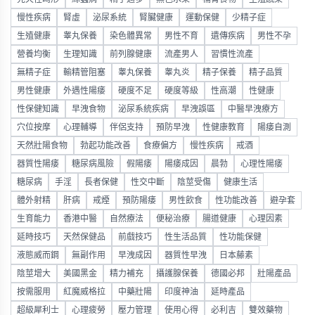
慢性疾病
腎虛
泌尿系統
腎臟健康
運動保健
少精子症
生殖健康
睾丸保養
染色體異常
男性不育
遺傳疾病
男性不孕
營養均衡
生理知識
前列腺健康
流產男人
習慣性流產
無精子症
輸精管阻塞
睾丸保養
睾丸炎
精子保養
精子品質
男性健康
外遇性陽痿
硬度不足
硬度等級
性高潮
性健康
性保健知識
早洩食物
泌尿系統疾病
早洩誤區
中醫早洩療方
穴位按摩
心理輔導
伴侶支持
預防早洩
性健康教育
陽痿自測
天然壯陽食物
勃起功能改善
食療偏方
慢性疾病
戒酒
器質性陽痿
糖尿病風險
假陽痿
陽痿成因
晨勃
心理性陽痿
糖尿病
手淫
長者保健
性交中斷
陰莖受傷
健康生活
體外射精
肝病
戒煙
預防陽痿
男性飲食
性功能改善
避孕套
生育能力
香港中醫
自然療法
便秘治療
腸道健康
心理因素
延時技巧
天然保健品
前戲技巧
性生活品質
性功能保健
液態威而鋼
無副作用
早洩成因
器質性早洩
日本藤素
陰莖增大
美國黑金
精力補充
攝護腺保養
德國必邦
壯陽產品
按需服用
紅魔威格拉
中藥壯陽
印度神油
延時產品
超級犀利士
心理疲勞
壓力管理
使用心得
必利吉
雙效藥物