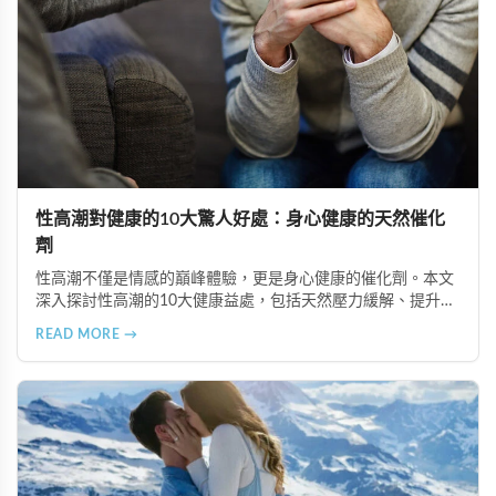
性高潮對健康的10大驚人好處：身心健康的天然催化
劑
性高潮不僅是情感的巔峰體驗，更是身心健康的催化劑。本文
深入探討性高潮的10大健康益處，包括天然壓力緩解、提升睡
眠品質、增強免疫力、改善抑鬱情緒、提升嗅覺敏感度、強健
READ MORE →
肌肉、天然止痛、促進血液循環、有助體重管理以及建立親密
情感連結。