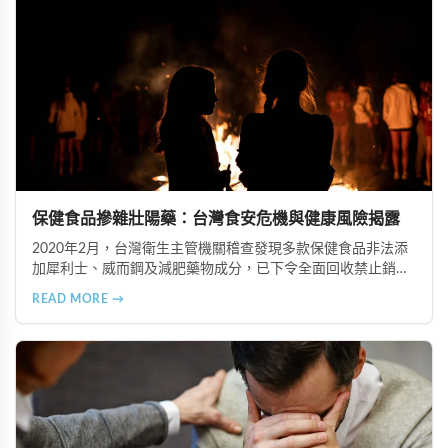
保健食品摻雜壯陽藥：台灣食安危機與健康風險揭露
2020年2月，台灣衛生主管機關稽查發現多款保健食品非法添
加犀利士、威而鋼及減肥藥物成分，已下令全面回收禁止銷
售。本文深入分析非法添加壯陽藥物的健康危害，包含真實死
READ MORE →
亡案例，並呼籲民眾透過合法管道購藥，切勿聽信偏方。