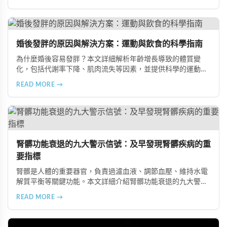
飲食習慣，包括忽略早餐、過量食用冰冷食物、加工熟食的潛
在風險、長期素食的營養失衡，以及高油脂高蛋白飲食的負
擔，幫助準備懷孕的夫妻提升受孕機率。
婚後發胖的原因與解決方案：運動與飲食的科學指南
為什麼婚後容易發胖？本文詳細解析年齡增長導致的體質變
化，包括代謝率下降、肌肉流失等因素，並提供科學的運動與
飲食建議，幫助您有效預防肥胖、維持健康體態。
READ MORE →
腎髒功能衰退的九大警示信號：及早發現腎髒疾病的重
要指標
腎髒是人體的重要器官，負責過濾血液、調節血壓、維持水電
解質平衡等關鍵功能。本文詳細介紹腎髒功能衰退的九大警示
信號，包括身體浮腫、血壓升高、排尿量異常、尿液檢驗指標
READ MORE →
異常、怕冷手腳冰涼、頭暈目眩伴隨睡眠障礙、腰部痠痛、排
便困難以及頭暈伴隨耳鳴等症狀，幫助您及早發現腎髒疾病的
跡象，儘快就醫檢查。