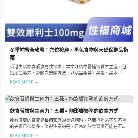
冬季補腎全攻略：穴位按摩、黑色食物與天然保健品指
南
香港生活節奏緊湊易致腎虛，本文介紹中醫補腎養生之道，包
括足三裏穴、腎腧穴按摩方法，以及黑桑葚、黑棗、黑木耳等
黑色食物的食療功效，並推薦 Candy B+ Complex 等天然保健
READ MORE →
品，助您冬季有效補腎強身。
飲食習慣與生育力：五種可能影響懷孕的飲食方式
擁有健康的寶寶是每個家庭的美好期盼，然而近年來不孕不育
的夫妻日益增多。值得注意的是，日常的飲食習慣可能在不知
不覺中影響著生育能力。本文將介紹五種可能導致不孕的不良
READ MORE →