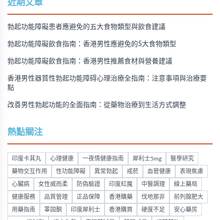
近期文章
勃起功能障礙患者應避免的五大食物類型與飲食建議
勃起功能障礙飲食指南：香港男性應避免的5大食物類型
勃起功能障礙飲食指南：香港男性推薦食材與營養建議
香港男性器質性勃起功能障碍心理治療全指南：注意事項與治療要
點
改善男性勃起功能的全面指南：從藥物治療到生活方式調整
熱點關注
印度卡其丸
心理健康
一夜情健康指南
犀利士5mg
醫學研究
藥物交互作用
性功能障礙
異常勃起
戒菸
血管健康
表現焦慮
心臟病
女性威而柔
防偽驗證
印度紅魔
中醫調理
線上藥局
健康服務
品質管理
正品保障
香港購藥
伐地那非
前列腺肥大
用藥指南
睪固酮
印度犀利士
香港購買
硬度不足
安心藥房