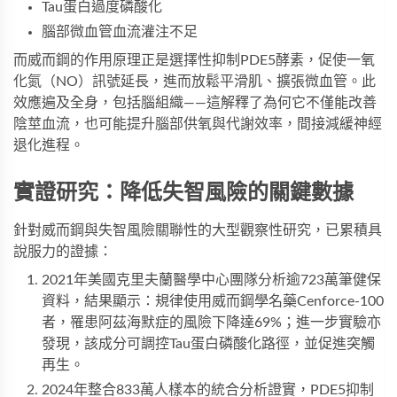
Tau蛋白過度磷酸化
腦部微血管血流灌注不足
而威而鋼的作用原理正是選擇性抑制PDE5酵素，促使一氧
化氮（NO）訊號延長，進而放鬆平滑肌、擴張微血管。此
效應遍及全身，包括腦組織——這解釋了為何它不僅能改善
陰莖血流，也可能提升腦部供氧與代謝效率，間接減緩神經
退化進程。
實證研究：降低失智風險的關鍵數據
針對威而鋼與失智風險關聯性的大型觀察性研究，已累積具
說服力的證據：
2021年美國克里夫蘭醫學中心團隊分析逾723萬筆健保
資料，結果顯示：規律使用
威而鋼學名藥Cenforce-100
者，罹患阿茲海默症的風險下降達69%；進一步實驗亦
發現，該成分可調控Tau蛋白磷酸化路徑，並促進突觸
再生。
2024年整合833萬人樣本的統合分析證實，PDE5抑制