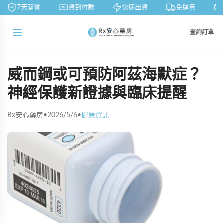
7天鑒賞
貨到付款
快速出貨
免運費
查詢訂單
威而鋼或可預防阿茲海默症？
神經保護新證據與臨床提醒
Rx安心藥房
•
2026/5/6
•
健康資訊