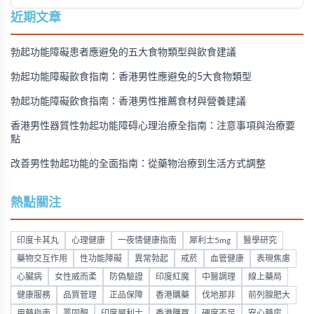
近期文章
勃起功能障礙患者應避免的五大食物類型與飲食建議
勃起功能障礙飲食指南：香港男性應避免的5大食物類型
勃起功能障礙飲食指南：香港男性推薦食材與營養建議
香港男性器質性勃起功能障碍心理治療全指南：注意事項與治療要
點
改善男性勃起功能的全面指南：從藥物治療到生活方式調整
熱點關注
印度卡其丸
心理健康
一夜情健康指南
犀利士5mg
醫學研究
藥物交互作用
性功能障礙
異常勃起
戒菸
血管健康
表現焦慮
心臟病
女性威而柔
防偽驗證
印度紅魔
中醫調理
線上藥局
健康服務
品質管理
正品保障
香港購藥
伐地那非
前列腺肥大
用藥指南
睪固酮
印度犀利士
香港購買
硬度不足
安心藥房