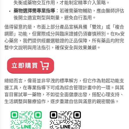
失衡或藥物交互作用，才能制定精準介入策略。
藥物選擇需專業指導
：若確需藥物輔助，應由醫師評估
後開立適宜劑型與劑量，避免自行濫用。
值得留意的是，市面上部分產品宣稱具備「雙效」或「複合
調節」功能，但實際成分與臨床證據仍須審慎辨別。在
Rx安
心藥房
，我們提供經嚴選驗證的正品保障，所有藥品均附完
整中文說明與用法指引，確保安全與效果兼顧。
總結而言，偉哥並非早洩的標準解方，但它作為勃起功能支
援工具，在專業指導下可成為綜合管理計畫中的一環。與其
盲目嘗試單一藥物，不如從全面健康出發，搭配心理支持、
生活調整與醫療協作，逐步重建自信與滿意的親密關係。