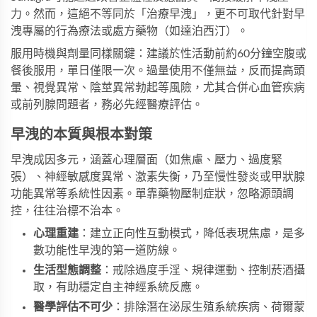
力。然而，這絕不等同於「治療早洩」，更不可取代針對早
洩專屬的行為療法或處方藥物（如達泊西汀）。
服用時機與劑量同樣關鍵：建議於性活動前約60分鐘空腹或
餐後服用，單日僅限一次。過量使用不僅無益，反而提高頭
暈、視覺異常、陰莖異常勃起等風險，尤其合併心血管疾病
或前列腺問題者，務必先經醫療評估。
早洩的本質與根本對策
早洩成因多元，涵蓋心理層面（如焦慮、壓力、過度緊
張）、神經敏感度異常、激素失衡，乃至慢性發炎或甲狀腺
功能異常等系統性因素。單靠藥物壓制症狀，忽略源頭調
控，往往治標不治本。
心理重建
：建立正向性互動模式，降低表現焦慮，是多
數功能性早洩的第一道防線。
生活型態調整
：戒除過度手淫、規律運動、控制菸酒攝
取，有助穩定自主神經系統反應。
醫學評估不可少
：排除潛在泌尿生殖系統疾病、荷爾蒙