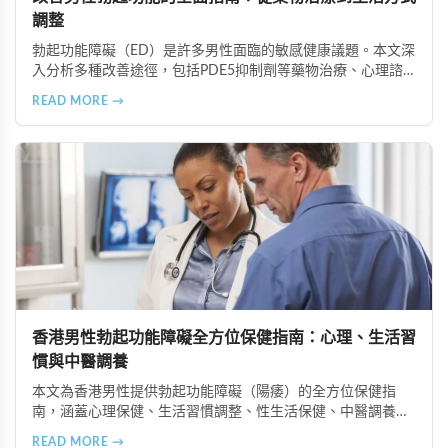
調整
勃起功能障礙（ED）是許多男性面臨的敏感健康議題。本文深
入分析多種改善途徑，包括PDE5抑制劑等藥物治療、心理諮
商與認知行為療法、生活方式調整、物理與替代療法（如低能
READ MORE →
量體外震波治療），以及手術治療選項。在香港完善的醫療體
系下，及早尋求專業協助並採取積極主動的態度，配合規律運
動、健康飲食等預防措施，能有效改善性功能並重拾健康的性
生活。
香港男性勃起功能障礙全方位保健指南：心理、生活習
慣與中醫調養
本文為香港男性提供勃起功能障礙（陽痿）的全方位保健指
南，涵蓋心理保健、生活習慣調整、性生活保健、中醫調養及
定期健康檢查等六個重要方面，助您全面提升健康狀況和生活
READ MORE →