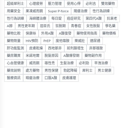
超級犀利士
心理疲勞
壓力管理
使用心得
必利吉
雙效藥物
用藥安全
果凍威而鋼
Super P-force
陽痿治療
性行為訓練
性行為訓練
海綿體治療
每日錠
癌症研究
第四代A酸
抗衰老
A醇
男性更年期
屈臣氏
狂脫期
青春痘
女性脫髮
學名藥
藥物比較
保康絲
外用A酸
A酸復發
藥物使用指南
藥物價格
藥物劑量
HIV預防
PrEP
度他雄胺
樂威壯
適尿通
肝功能監測
皮膚乾燥
西地那非
前列腺增生
非那雄胺
藥房購買
米諾地爾
脫髮原因
A酸爆發期
藥物副作用
心血管健康
威而鋼
雄性禿
生髮治療
必利勁
早洩治療
藥效說明
處方藥物
男性保健
勃起障礙
犀利士
男士健康
醫療資訊
暗瘡治療
口服A酸
皮膚護理