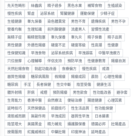
先天性畸形
絲蟲病
精子過多
黑色水果
補腎食物
生殖感染
慢性疾病
腎虛
泌尿系統
腎臟健康
運動保健
少精子症
生殖健康
睾丸保養
染色體異常
男性不育
遺傳疾病
男性不孕
營養均衡
生理知識
前列腺健康
流產男人
習慣性流產
無精子症
輸精管阻塞
睾丸保養
睾丸炎
精子保養
精子品質
男性健康
外遇性陽痿
硬度不足
硬度等級
性高潮
性健康
性保健知識
早洩食物
泌尿系統疾病
早洩誤區
中醫早洩療方
穴位按摩
心理輔導
伴侶支持
預防早洩
性健康教育
陽痿自測
天然壯陽食物
勃起功能改善
食療偏方
慢性疾病
戒酒
器質性陽痿
糖尿病風險
假陽痿
陽痿成因
晨勃
心理性陽痿
糖尿病
手淫
長者保健
性交中斷
陰莖受傷
健康生活
體外射精
肝病
戒煙
預防陽痿
男性飲食
性功能改善
避孕套
生育能力
香港中醫
自然療法
便秘治療
腸道健康
心理因素
延時技巧
天然保健品
前戲技巧
性生活品質
性功能保健
液態威而鋼
無副作用
早洩成因
器質性早洩
日本藤素
陰莖增大
美國黑金
精力補充
攝護腺保養
德國必邦
壯陽產品
按需服用
紅魔威格拉
中藥壯陽
印度神油
延時產品