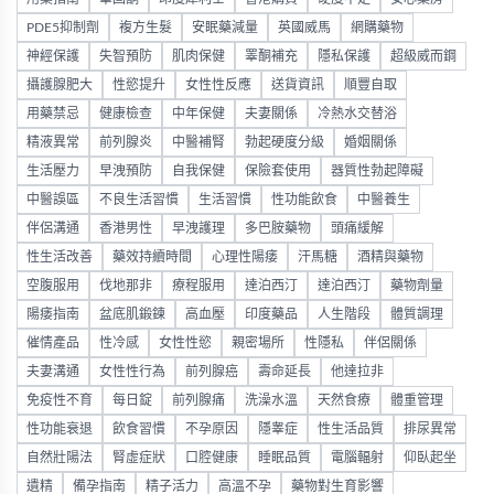
PDE5抑制劑
複方生髮
安眠藥減量
英國威馬
網購藥物
神經保護
失智預防
肌肉保健
睪酮補充
隱私保護
超級威而鋼
攝護腺肥大
性慾提升
女性性反應
送貨資訊
順豐自取
用藥禁忌
健康檢查
中年保健
夫妻關係
冷熱水交替浴
精液異常
前列腺炎
中醫補腎
勃起硬度分級
婚姻關係
生活壓力
早洩預防
自我保健
保險套使用
器質性勃起障礙
中醫誤區
不良生活習慣
生活習慣
性功能飲食
中醫養生
伴侶溝通
香港男性
早洩護理
多巴胺藥物
頭痛緩解
性生活改善
藥效持續時間
心理性陽痿
汗馬糖
酒精與藥物
空腹服用
伐地那非
療程服用
達泊西汀
達泊西汀
藥物劑量
陽痿指南
盆底肌鍛鍊
高血壓
印度藥品
人生階段
體質調理
催情產品
性冷感
女性性慾
親密場所
性隱私
伴侶關係
夫妻溝通
女性性行為
前列腺癌
壽命延長
他達拉非
免疫性不育
每日錠
前列腺痛
洗澡水溫
天然食療
體重管理
性功能衰退
飲食習慣
不孕原因
隱睾症
性生活品質
排尿異常
自然壯陽法
腎虛症狀
口腔健康
睡眠品質
電腦輻射
仰臥起坐
遺精
備孕指南
精子活力
高溫不孕
藥物對生育影響