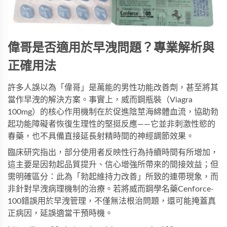
偉哥是否適用於早洩問題？專業解析與
正確用法
許多人誤以為「偉哥」是萬能的男性功能改善劑，甚至將其
當作早洩的解決方案。事實上，
威而鋼瓶裝
（Viagra 
100mg）的核心作用機制在於促進陰莖海綿體血流，協助勃
起功能障礙者恢復生理性的堅挺反應——它並非刺激性慾的
春藥，也不具備直接延長射精時間的神經調節效果。
臨床研究指出，部分使用者反映性行為持續時間有所增加，
這主要是因勃起品質提升、信心增強所帶來的間接效益；但
需明確區分：此為「勃起維持力改善」所致的連帶現象，而
非針對早洩病理機制的治療。若將
威而鋼學名藥Cenforce-
100
錯誤用於早洩管理，不僅無法根治問題，還可能掩蓋真
正病因，延誤適當干預時機。