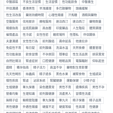
中醫誤區
不良生活習慣
生活習慣
性功能飲食
中醫養生
伴侶溝通
香港男性
早洩護理
多巴胺藥物
頭痛緩解
性生活改善
藥效持續時間
心理性陽痿
汗馬糖
酒精與藥物
空腹服用
伐地那非
療程服用
達泊西汀
達泊西汀
藥物劑量
陽痿指南
盆底肌鍛鍊
高血壓
印度藥品
人生階段
體質調理
催情產品
性冷感
女性性慾
親密場所
性隱私
伴侶關係
夫妻溝通
女性性行為
前列腺癌
壽命延長
他達拉非
免疫性不育
每日錠
前列腺痛
洗澡水溫
天然食療
體重管理
性功能衰退
飲食習慣
不孕原因
隱睾症
性生活品質
排尿異常
自然壯陽法
腎虛症狀
口腔健康
睡眠品質
電腦輻射
仰臥起坐
遺精
備孕指南
精子活力
高溫不孕
藥物對生育影響
先天性畸形
絲蟲病
精子過多
黑色水果
補腎食物
生殖感染
慢性疾病
腎虛
泌尿系統
腎臟健康
運動保健
少精子症
生殖健康
睾丸保養
染色體異常
男性不育
遺傳疾病
男性不孕
營養均衡
生理知識
前列腺健康
流產男人
習慣性流產
無精子症
輸精管阻塞
睾丸保養
睾丸炎
精子保養
精子品質
男性健康
外遇性陽痿
硬度不足
硬度等級
性高潮
性健康