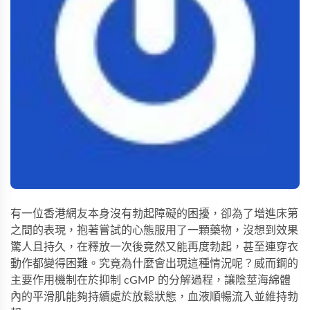
有一位香港網友本身沒有勃起障礙的困擾，卻為了增進床第
之間的表現，抱著嘗試的心態服用了一顆藥物，沒想到效果
驚人且持久，在釋放一次後竟然又能再度勃起，甚至連穿衣
動作都變得困難。究竟為什麼會出現這種情況呢？威而鋼的
主要作用機制在於抑制 cGMP 的分解過程，讓陰莖海綿體
內的平滑肌能夠持續處於放鬆狀態，血液順暢流入並維持勃