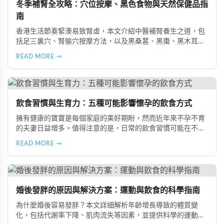
冬季補腎全攻略：穴位按摩、黑色食物與天然保健品指
南
香港生活節奏緊湊易致腎虛，本文介紹中醫補腎養生之道，包
括足三裏穴、腎腧穴按摩方法，以及黑桑葚、黑棗、黑木耳等
黑色食物的食療功效，並推薦 Candy B+ Complex 等天然保健
READ MORE →
品，助您冬季有效補腎強身。
飲食習慣與生育力：五種可能影響懷孕的飲食方式
擁有健康的寶寶是每個家庭的美好期盼，然而近年來不孕不育
的夫妻日益增多。值得注意的是，日常的飲食習慣可能在不知
不覺中影響著生育能力。本文將介紹五種可能導致不孕的不良
READ MORE →
飲食習慣，包括忽略早餐、過量食用冰冷食物、加工熟食的潛
在風險、長期素食的營養失衡，以及高油脂高蛋白飲食的負
擔，幫助準備懷孕的夫妻提升受孕機率。
婚後發胖的原因與解決方案：運動與飲食的科學指南
為什麼婚後容易發胖？本文詳細解析年齡增長導致的體質變
化，包括代謝率下降、肌肉流失等因素，並提供科學的運動與