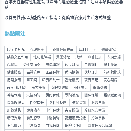
香港男性器質性勃起功能障碍心理治療全指南：注意事項與治療要
點
改善男性勃起功能的全面指南：從藥物治療到生活方式調整
熱點關注
印度卡其丸
心理健康
一夜情健康指南
犀利士5mg
醫學研究
藥物交互作用
性功能障礙
異常勃起
戒菸
血管健康
表現焦慮
心臟病
女性威而柔
防偽驗證
印度紅魔
中醫調理
線上藥局
健康服務
品質管理
正品保障
香港購藥
伐地那非
前列腺肥大
用藥指南
睪固酮
印度犀利士
香港購買
硬度不足
安心藥房
PDE5抑制劑
複方生髮
安眠藥減量
英國威馬
網購藥物
神經保護
失智預防
肌肉保健
睪酮補充
隱私保護
超級威而鋼
攝護腺肥大
性慾提升
女性性反應
送貨資訊
順豐自取
用藥禁忌
健康檢查
中年保健
夫妻關係
冷熱水交替浴
精液異常
前列腺炎
中醫補腎
勃起硬度分級
婚姻關係
生活壓力
早洩預防
自我保健
保險套使用
器質性勃起障礙