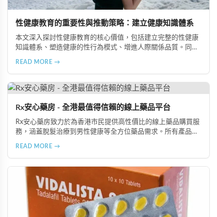
性健康教育的重要性與推動策略：建立健康知識體系
本文深入探討性健康教育的核心價值，包括建立完整的性健康
知識體系、塑造健康的性行為模式、增進人際關係品質。同時
分享從家庭教育、學校課程到社會推廣的具體推動策略，幫助
READ MORE →
全面提升國民的性健康素養。
Rx安心藥房 - 全港最值得信賴的線上藥品平台
Rx安心藥房致力於為香港市民提供高性價比的線上藥品購買服
務，涵蓋脫髮治療到男性健康等全方位藥品需求。所有產品均
由資深執業藥師專業審核，採用隱密包裝配送，支持貨到付款
READ MORE →
等多種支付方式，保護客戶隱私。