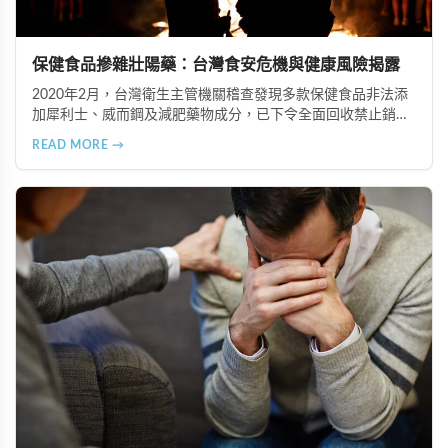
保健食品摻雜壯陽藥：台灣食安危機與健康風險揭露
2020年2月，台灣衛生主管機關稽查發現多款保健食品非法添
加犀利士、威而鋼及減肥藥物成分，已下令全面回收禁止銷
售。本文深入分析非法添加壯陽藥物的健康危害，包含真實死
READ MORE →
亡案例，並呼籲民眾透過合法管道購藥，切勿聽信偏方。