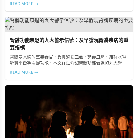
飲食建議，幫助您有效預防肥胖、維持健康體態。
READ MORE →
腎髒功能衰退的九大警示信號：及早發現腎髒疾病的重
要指標
腎髒是人體的重要器官，負責過濾血液、調節血壓、維持水電
解質平衡等關鍵功能。本文詳細介紹腎髒功能衰退的九大警示
信號，包括身體浮腫、血壓升高、排尿量異常、尿液檢驗指標
READ MORE →
異常、怕冷手腳冰涼、頭暈目眩伴隨睡眠障礙、腰部痠痛、排
便困難以及頭暈伴隨耳鳴等症狀，幫助您及早發現腎髒疾病的
跡象，儘快就醫檢查。