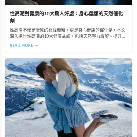
性高潮對健康的10大驚人好處：身心健康的天然催化
劑
性高潮不僅是情感的巔峰體驗，更是身心健康的催化劑。本文
深入探討性高潮的10大健康益處，包括天然壓力緩解、提升睡
眠品質、增強免疫力、改善抑鬱情緒、提升嗅覺敏感度、強健
READ MORE →
肌肉、天然止痛、促進血液循環、有助體重管理以及建立親密
情感連結。