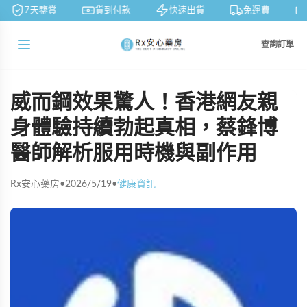
7天鑒賞
貨到付款
快速出貨
免運費
查詢訂單
威而鋼效果驚人！香港網友親
身體驗持續勃起真相，蔡鋒博
醫師解析服用時機與副作用
Rx安心藥房
•
2026/5/19
•
健康資訊