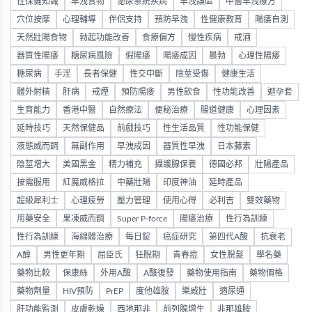
性保健知識
早洩食物
泌尿系統疾病
早洩誤區
中醫早洩療方
穴位按摩
心理輔導
伴侶支持
預防早洩
性健康教育
陽痿自測
天然壯陽食物
勃起功能改善
食療偏方
慢性疾病
戒酒
器質性陽痿
糖尿病風險
假陽痿
陽痿成因
晨勃
心理性陽痿
糖尿病
手淫
長者保健
性交中斷
陰莖受傷
健康生活
體外射精
肝病
戒煙
預防陽痿
男性飲食
性功能改善
避孕套
生育能力
香港中醫
自然療法
便秘治療
腸道健康
心理因素
延時技巧
天然保健品
前戲技巧
性生活品質
性功能保健
液態威而鋼
無副作用
早洩成因
器質性早洩
日本藤素
陰莖增大
美國黑金
精力補充
攝護腺保養
德國必邦
壯陽產品
按需服用
紅魔威格拉
中藥壯陽
印度神油
延時產品
超級犀利士
心理疲勞
壓力管理
使用心得
必利吉
雙效藥物
用藥安全
果凍威而鋼
Super P-force
陽痿治療
性行為訓練
性行為訓練
海綿體治療
每日錠
癌症研究
第四代A酸
抗衰老
A醇
男性更年期
屈臣氏
狂脫期
青春痘
女性脫髮
學名藥
藥物比較
保康絲
外用A酸
A酸復發
藥物使用指南
藥物價格
藥物劑量
HIV預防
PrEP
度他雄胺
樂威壯
適尿通
肝功能監測
皮膚乾燥
西地那非
前列腺增生
非那雄胺