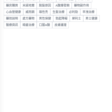
藥房購買
米諾地爾
脫髮原因
A酸爆發期
藥物副作用
心血管健康
威而鋼
雄性禿
生髮治療
必利勁
早洩治療
藥效說明
處方藥物
男性保健
勃起障礙
犀利士
男士健康
醫療資訊
暗瘡治療
口服A酸
皮膚護理