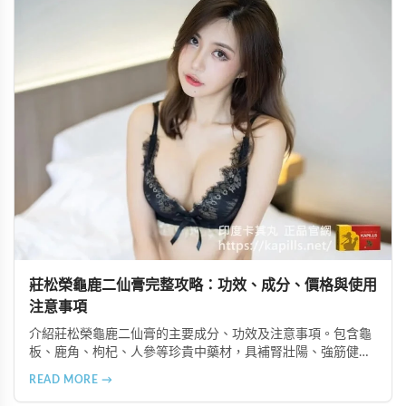
莊松榮龜鹿二仙膏完整攻略：功效、成分、價格與使用
注意事項
介紹莊松榮龜鹿二仙膏的主要成分、功效及注意事項。包含龜
板、鹿角、枸杞、人參等珍貴中藥材，具補腎壯陽、強筋健
骨、提振體力等潛在作用。提醒腎病患者需謹慎使用，市場售
READ MORE →
價約 NT$12,500-12,800。