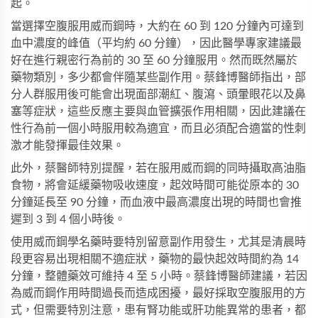
起。
當選擇空腹服用威而鋼時，大約在 60 到 120 分鐘內可達到
血中濃度的峰值（平均約 60 分鐘），因此醫學專家建議最
好在進行親密行為前的 30 至 60 分鐘服用。然而既然屬於
藥物類別，多少都會伴隨某些副作用。蔡鋒博醫師指出，部
分人群服用後可能會出現面部潮紅、腹瀉、頭暈眼花以及鼻
塞等症狀，這些反應主要與血管擴張作用相關，因此建議在
性行為前一個小時服用較為適宜，而且必須配合適當的性刺
激才能發揮最佳效果。
此外，蔡醫師特別提醒，若在服用
威而鋼
的同時攝取高油脂
食物，將會延緩藥物吸收速度，起效時間可能從原本的 30
分鐘延長至 90 分鐘，而血液中最高濃度出現的時間也會推
遲到 3 到 4 個小時後。
使用
威而鋼學名藥
時要特別留意副作用發生，尤其是清晨時
段更容易出現相關不適症狀，藥物的最快起效時間約為 14
分鐘，整體藥效可維持 4 至 5 小時。蔡鋒博醫師建議，若因
為威而鋼作用時間過長而造成困擾，最好採取空腹服用的方
式，但需要特別注意，患有腎功能或肝功能異常的患者，都