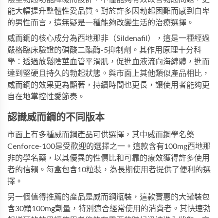
能大幅提升整體性愛品質。對於許多因勃起困難而感到自卑
的男性而言，這無疑是一種能夠改變生活的治療選擇。
威而鋼的核心成分為西地那非（Sildenafil），這是一種經過
嚴格臨床驗證的磷酸二酯酶-5抑制劑。其作用原理十分科
學：透過放鬆陰莖血管平滑肌，促進血液流向海綿體，進而
達到堅硬且持久的勃起狀態。與市面上其他類似產品相比，
威而鋼的效果更為顯著，持續時間也更長，讓使用者能夠更
自在地掌控性愛節奏。
認識威而鋼的不同版本
市面上有多種威而鋼產品可供選擇，其中
威而鋼學名藥
Cenforce-100
是受歡迎的選擇之一。這款含有100mg西地那
非的學名藥，以其優異的性價比和可靠的療效獲得許多使用
者的信賴。每盒包含10粒裝，為長期使用者提供了便利的選
擇。
另一個值得推薦的產品是
威而鋼瓶裝
，這款實惠的大罐裝包
含30顆100mg劑量，特別適合經常使用的消費者。其快速勃