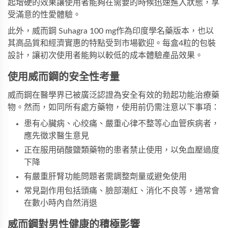
起增硬的效果讓使用者能夠在需要的時候迅速進入狀態，享
受滿意的性愛體驗。
此外，
威而鋼 Suhagra 100 mg
作為印度學名藥版本，也以
其高品質和經濟實惠的特點受到市場歡迎。每盒4粒的包裝
設計，讓初次使用者能夠以較低的成本體驗產品效果。
使用威而鋼的安全性考量
威而鋼在醫學界已被廣泛認證為安全有效的勃起功能治療藥
物。然而，如同所有處方藥物，使用前仍需注意以下事項：
患有心臟病、心绞痛、嚴重心律不整等心血管疾病者，
應先徵求醫生意見
正在服用硝酸鹽類藥物的患者禁止使用，以免血壓過度
下降
有嚴重肝腎功能問題者需調整劑量或避免使用
常見副作用包括頭痛、臉部潮紅、消化不良等，通常會
在數小時內自然消退
威而鋼對男性健康的積極影響