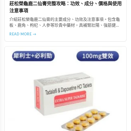
莊松榮龜鹿二仙膏完整攻略：功效、成分、價格與使用
注意事項
介紹莊松榮龜鹿二仙膏的主要成分、功效及注意事項。包含龜
板、鹿角、枸杞、人參等珍貴中藥材，具補腎壯陽、強筋健
骨、提振體力等潛在作用。提醒腎病患者需謹慎使用，市場售
READ MORE →
價約 NT$12,500-12,800。