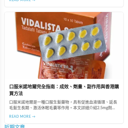
等多種支付方式，保護客戶隱私。
口服米諾地爾完全指南：成效、劑量、副作用與香港購
買方法
口服米諾地爾是一種口服生髮藥物，具有促進血液循環、延長
毛髮生長期、激活休眠毛囊等作用。本文詳細介紹2.5mg劑量
的使用成效、劑量建議、可能的副作用（如多毛症狀、心跳加
READ MORE →
速等），以及在香港透過醫師處方、註冊藥房、萬寧等管道的
購買方法，並提供真實用戶經驗分享。
近期文章