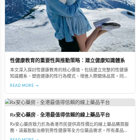
性健康教育的重要性與推動策略：建立健康知識體系
本文深入探討性健康教育的核心價值，包括建立完整的性健康
知識體系、塑造健康的性行為模式、增進人際關係品質。同時
分享從家庭教育、學校課程到社會推廣的具體推動策略，幫助
READ MORE →
全面提升國民的性健康素養。
Rx安心藥房 - 全港最值得信賴的線上藥品平台
Rx安心藥房致力於為香港市民提供高性價比的線上藥品購買服
務，涵蓋脫髮治療到男性健康等全方位藥品需求。所有產品均
由資深執業藥師專業審核，採用隱密包裝配送，支持貨到付款
READ MORE →