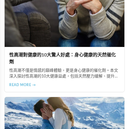
性高潮對健康的10大驚人好處：身心健康的天然催化
劑
性高潮不僅是情感的巔峰體驗，更是身心健康的催化劑。本文
深入探討性高潮的10大健康益處，包括天然壓力緩解、提升睡
眠品質、增強免疫力、改善抑鬱情緒、提升嗅覺敏感度、強健
READ MORE →
肌肉、天然止痛、促進血液循環、有助體重管理以及建立親密
情感連結。