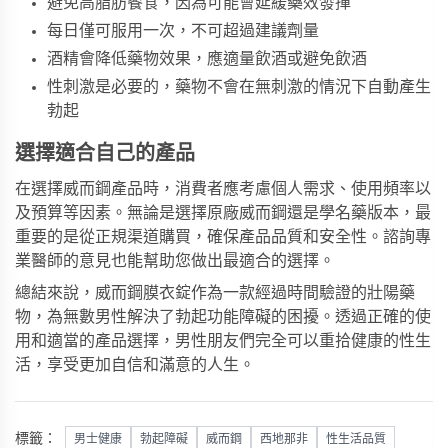
避免高脂肪餐食，因為可能會延緩藥效發揮
每日僅可服用一次，不可超過建議劑量
酒精會降低藥物效果，應適量飲酒或避免飲酒
性刺激是必要的，藥物不會在無刺激的情況下自動產生
勃起
選擇適合自己的產品
在選擇威而鋼產品時，消費者應考慮個人需求、使用頻率以
及預算等因素。無論是選擇原廠威而鋼還是學名藥版本，最
重要的是從正規渠道購買，確保產品品質和安全性。諮詢專
業醫師的意見也能幫助您做出最適合的選擇。
總結來說，威而鋼膜衣錠作為一款經過時間驗證的壯陽藥
物，為無數男性解決了勃起功能障礙的困擾。透過正確的使
用和適當的產品選擇，男性朋友們完全可以重拾健康的性生
活，享受更加自信和滿意的人生。
標籤：
男士健康
勃起障礙
威而鋼
西地那非
性生活品質