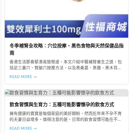
冬季補腎全攻略：穴位按摩、黑色食物與天然保健品指
南
香港生活節奏緊湊易致腎虛，本文介紹中醫補腎養生之道，包
括足三裏穴、腎腧穴按摩方法，以及黑桑葚、黑棗、黑木耳等
黑色食物的食療功效，並推薦 Candy B+ Complex 等天然保健
READ MORE →
品，助您冬季有效補腎強身。
飲食習慣與生育力：五種可能影響懷孕的飲食方式
擁有健康的寶寶是每個家庭的美好期盼，然而近年來不孕不育
的夫妻日益增多。值得注意的是，日常的飲食習慣可能在不知
不覺中影響著生育能力。本文將介紹五種可能導致不孕的不良
READ MORE →
飲食習慣，包括忽略早餐、過量食用冰冷食物、加工熟食的潛