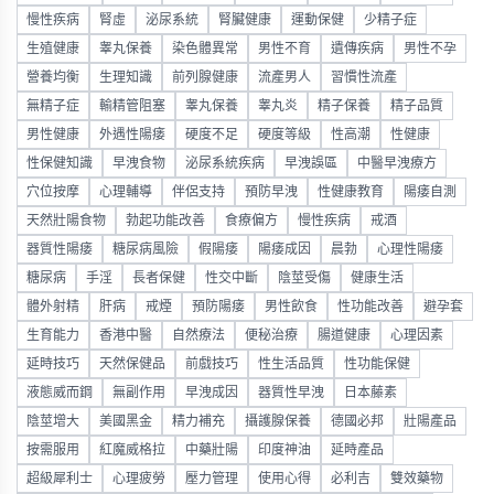
慢性疾病
腎虛
泌尿系統
腎臟健康
運動保健
少精子症
生殖健康
睾丸保養
染色體異常
男性不育
遺傳疾病
男性不孕
營養均衡
生理知識
前列腺健康
流產男人
習慣性流產
無精子症
輸精管阻塞
睾丸保養
睾丸炎
精子保養
精子品質
男性健康
外遇性陽痿
硬度不足
硬度等級
性高潮
性健康
性保健知識
早洩食物
泌尿系統疾病
早洩誤區
中醫早洩療方
穴位按摩
心理輔導
伴侶支持
預防早洩
性健康教育
陽痿自測
天然壯陽食物
勃起功能改善
食療偏方
慢性疾病
戒酒
器質性陽痿
糖尿病風險
假陽痿
陽痿成因
晨勃
心理性陽痿
糖尿病
手淫
長者保健
性交中斷
陰莖受傷
健康生活
體外射精
肝病
戒煙
預防陽痿
男性飲食
性功能改善
避孕套
生育能力
香港中醫
自然療法
便秘治療
腸道健康
心理因素
延時技巧
天然保健品
前戲技巧
性生活品質
性功能保健
液態威而鋼
無副作用
早洩成因
器質性早洩
日本藤素
陰莖增大
美國黑金
精力補充
攝護腺保養
德國必邦
壯陽產品
按需服用
紅魔威格拉
中藥壯陽
印度神油
延時產品
超級犀利士
心理疲勞
壓力管理
使用心得
必利吉
雙效藥物