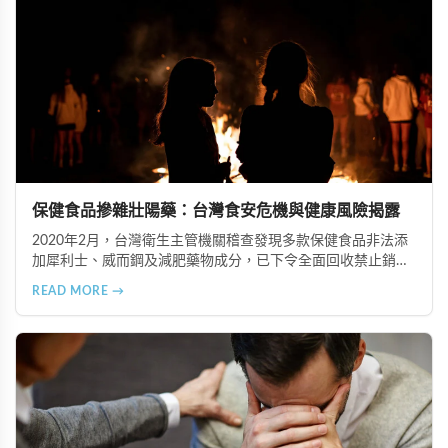
保健食品摻雜壯陽藥：台灣食安危機與健康風險揭露
2020年2月，台灣衛生主管機關稽查發現多款保健食品非法添
加犀利士、威而鋼及減肥藥物成分，已下令全面回收禁止銷
售。本文深入分析非法添加壯陽藥物的健康危害，包含真實死
READ MORE →
亡案例，並呼籲民眾透過合法管道購藥，切勿聽信偏方。