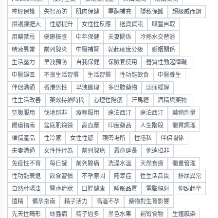
神經保護
失智預防
肌肉保健
睪酮補充
隱私保護
超級威而鋼
攝護腺肥大
性慾提升
女性性反應
送貨資訊
順豐自取
用藥禁忌
健康檢查
中年保健
夫妻關係
冷熱水交替浴
精液異常
前列腺炎
中醫補腎
勃起硬度分級
婚姻關係
生活壓力
早洩預防
自我保健
保險套使用
器質性勃起障礙
中醫誤區
不良生活習慣
生活習慣
性功能飲食
中醫養生
伴侶溝通
香港男性
早洩護理
多巴胺藥物
頭痛緩解
性生活改善
藥效持續時間
心理性陽痿
汗馬糖
酒精與藥物
空腹服用
伐地那非
療程服用
達泊西汀
達泊西汀
藥物劑量
陽痿指南
盆底肌鍛鍊
高血壓
印度藥品
人生階段
體質調理
催情產品
性冷感
女性性慾
親密場所
性隱私
伴侶關係
夫妻溝通
女性性行為
前列腺癌
壽命延長
他達拉非
免疫性不育
每日錠
前列腺痛
洗澡水溫
天然食療
體重管理
性功能衰退
飲食習慣
不孕原因
隱睾症
性生活品質
排尿異常
自然壯陽法
腎虛症狀
口腔健康
睡眠品質
電腦輻射
仰臥起坐
遺精
備孕指南
精子活力
高溫不孕
藥物對生育影響
先天性畸形
絲蟲病
精子過多
黑色水果
補腎食物
生殖感染