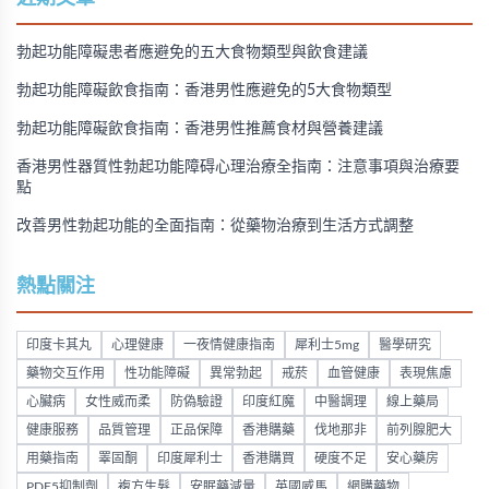
勃起功能障礙患者應避免的五大食物類型與飲食建議
勃起功能障礙飲食指南：香港男性應避免的5大食物類型
勃起功能障礙飲食指南：香港男性推薦食材與營養建議
香港男性器質性勃起功能障碍心理治療全指南：注意事項與治療要
點
改善男性勃起功能的全面指南：從藥物治療到生活方式調整
熱點關注
印度卡其丸
心理健康
一夜情健康指南
犀利士5mg
醫學研究
藥物交互作用
性功能障礙
異常勃起
戒菸
血管健康
表現焦慮
心臟病
女性威而柔
防偽驗證
印度紅魔
中醫調理
線上藥局
健康服務
品質管理
正品保障
香港購藥
伐地那非
前列腺肥大
用藥指南
睪固酮
印度犀利士
香港購買
硬度不足
安心藥房
PDE5抑制劑
複方生髮
安眠藥減量
英國威馬
網購藥物