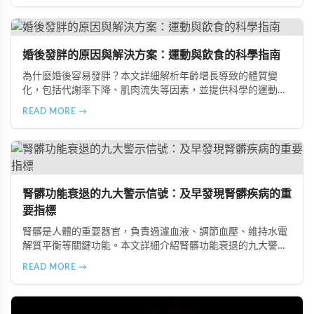
在風險、長期素食的營養失衡，以及高油脂高蛋白飲食的負
擔，幫助準備懷孕的夫妻提升受孕機率。
婚後發胖的原因與解決方案：運動與飲食的科學指南
為什麼婚後容易發胖？本文詳細解析年齡增長導致的體質變
化，包括代謝率下降、肌肉流失等因素，並提供科學的運動與
飲食建議，幫助您有效預防肥胖、維持健康體態。
READ MORE →
腎髒功能衰退的九大警示信號：及早發現腎髒疾病的重
要指標
腎髒是人體的重要器官，負責過濾血液、調節血壓、維持水電
解質平衡等關鍵功能。本文詳細介紹腎髒功能衰退的九大警示
信號，包括身體浮腫、血壓升高、排尿量異常、尿液檢驗指標
READ MORE →
異常、怕冷手腳冰涼、頭暈目眩伴隨睡眠障礙、腰部痠痛、排
便困難以及頭暈伴隨耳鳴等症狀，幫助您及早發現腎髒疾病的
跡象，儘快就醫檢查。