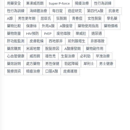
用藥安全
果凍威而鋼
Super P-force
陽痿治療
性行為訓練
性行為訓練
海綿體治療
每日錠
癌症研究
第四代A酸
抗衰老
A醇
男性更年期
屈臣氏
狂脫期
青春痘
女性脫髮
學名藥
藥物比較
保康絲
外用A酸
A酸復發
藥物使用指南
藥物價格
藥物劑量
HIV預防
PrEP
度他雄胺
樂威壯
適尿通
肝功能監測
皮膚乾燥
西地那非
前列腺增生
非那雄胺
藥房購買
米諾地爾
脫髮原因
A酸爆發期
藥物副作用
心血管健康
威而鋼
雄性禿
生髮治療
必利勁
早洩治療
藥效說明
處方藥物
男性保健
勃起障礙
犀利士
男士健康
醫療資訊
暗瘡治療
口服A酸
皮膚護理