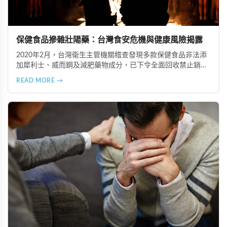
保健食品摻雜壯陽藥：台灣食安危機與健康風險揭露
2020年2月，台灣衛生主管機關稽查發現多款保健食品非法添
加犀利士、威而鋼及減肥藥物成分，已下令全面回收禁止銷
售。本文深入分析非法添加壯陽藥物的健康危害，包含真實死
READ MORE →
亡案例，並呼籲民眾透過合法管道購藥，切勿聽信偏方。