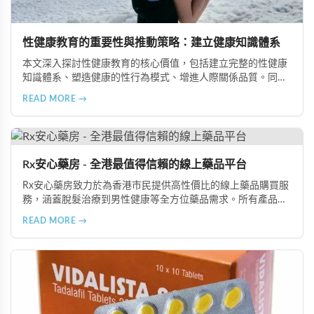
性健康教育的重要性與推動策略：建立健康知識體系
本文深入探討性健康教育的核心價值，包括建立完整的性健康
知識體系、塑造健康的性行為模式、增進人際關係品質。同時
分享從家庭教育、學校課程到社會推廣的具體推動策略，幫助
READ MORE →
全面提升國民的性健康素養。
Rx安心藥房 - 全港最值得信賴的線上藥品平台
Rx安心藥房致力於為香港市民提供高性價比的線上藥品購買服
務，涵蓋脫髮治療到男性健康等全方位藥品需求。所有產品均
由資深執業藥師專業審核，採用隱密包裝配送，支持貨到付款
READ MORE →
等多種支付方式，保護客戶隱私。