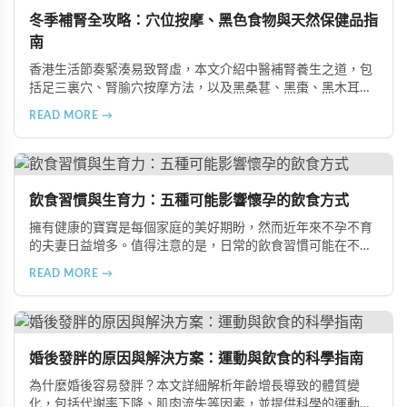
冬季補腎全攻略：穴位按摩、黑色食物與天然保健品指
南
香港生活節奏緊湊易致腎虛，本文介紹中醫補腎養生之道，包
括足三裏穴、腎腧穴按摩方法，以及黑桑葚、黑棗、黑木耳等
黑色食物的食療功效，並推薦 Candy B+ Complex 等天然保健
READ MORE →
品，助您冬季有效補腎強身。
飲食習慣與生育力：五種可能影響懷孕的飲食方式
擁有健康的寶寶是每個家庭的美好期盼，然而近年來不孕不育
的夫妻日益增多。值得注意的是，日常的飲食習慣可能在不知
不覺中影響著生育能力。本文將介紹五種可能導致不孕的不良
READ MORE →
飲食習慣，包括忽略早餐、過量食用冰冷食物、加工熟食的潛
在風險、長期素食的營養失衡，以及高油脂高蛋白飲食的負
擔，幫助準備懷孕的夫妻提升受孕機率。
婚後發胖的原因與解決方案：運動與飲食的科學指南
為什麼婚後容易發胖？本文詳細解析年齡增長導致的體質變
化，包括代謝率下降、肌肉流失等因素，並提供科學的運動與