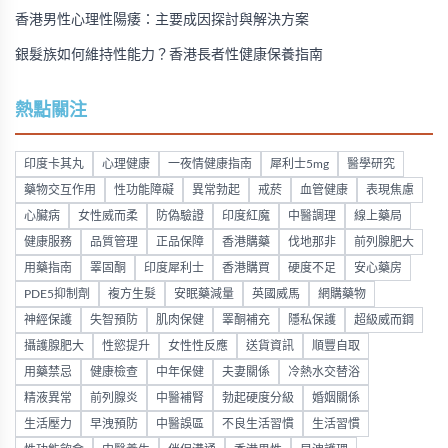
香港男性心理性陽痿：主要成因探討與解決方案
銀髮族如何維持性能力？香港長者性健康保養指南
熱點關注
印度卡其丸
心理健康
一夜情健康指南
犀利士5mg
醫學研究
藥物交互作用
性功能障礙
異常勃起
戒菸
血管健康
表現焦慮
心臟病
女性威而柔
防偽驗證
印度紅魔
中醫調理
線上藥局
健康服務
品質管理
正品保障
香港購藥
伐地那非
前列腺肥大
用藥指南
睪固酮
印度犀利士
香港購買
硬度不足
安心藥房
PDE5抑制劑
複方生髮
安眠藥減量
英國威馬
網購藥物
神經保護
失智預防
肌肉保健
睪酮補充
隱私保護
超級威而鋼
攝護腺肥大
性慾提升
女性性反應
送貨資訊
順豐自取
用藥禁忌
健康檢查
中年保健
夫妻關係
冷熱水交替浴
精液異常
前列腺炎
中醫補腎
勃起硬度分級
婚姻關係
生活壓力
早洩預防
中醫誤區
不良生活習慣
生活習慣