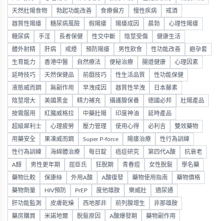
天然壯陽食物
勃起功能改善
食療偏方
慢性疾病
戒酒
器質性陽痿
糖尿病風險
假陽痿
陽痿成因
晨勃
心理性陽痿
糖尿病
手淫
長者保健
性交中斷
陰莖受傷
健康生活
體外射精
肝病
戒煙
預防陽痿
男性飲食
性功能改善
避孕套
生育能力
香港中醫
自然療法
便秘治療
腸道健康
心理因素
延時技巧
天然保健品
前戲技巧
性生活品質
性功能保健
液態威而鋼
無副作用
早洩成因
器質性早洩
日本藤素
陰莖增大
美國黑金
精力補充
攝護腺保養
德國必邦
壯陽產品
按需服用
紅魔威格拉
中藥壯陽
印度神油
延時產品
超級犀利士
心理疲勞
壓力管理
使用心得
必利吉
雙效藥物
用藥安全
果凍威而鋼
Super P-force
陽痿治療
性行為訓練
性行為訓練
海綿體治療
每日錠
癌症研究
第四代A酸
抗衰老
A醇
男性更年期
屈臣氏
狂脫期
青春痘
女性脫髮
學名藥
藥物比較
保康絲
外用A酸
A酸復發
藥物使用指南
藥物價格
藥物劑量
HIV預防
PrEP
度他雄胺
樂威壯
適尿通
肝功能監測
皮膚乾燥
西地那非
前列腺增生
非那雄胺
藥房購買
米諾地爾
脫髮原因
A酸爆發期
藥物副作用