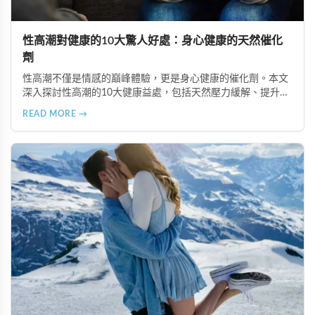
性高潮對健康的10大驚人好處：身心健康的天然催化
劑
性高潮不僅是情感的巔峰體驗，更是身心健康的催化劑。本文
深入探討性高潮的10大健康益處，包括天然壓力緩解、提升睡
眠品質、增強免疫力、改善抑鬱情緒、提升嗅覺敏感度、強健
READ MORE →
肌肉、天然止痛、促進血液循環、有助體重管理以及建立親密
情感連結。