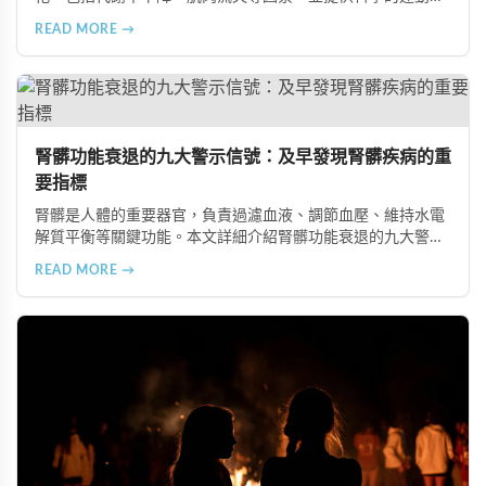
飲食建議，幫助您有效預防肥胖、維持健康體態。
READ MORE →
腎髒功能衰退的九大警示信號：及早發現腎髒疾病的重
要指標
腎髒是人體的重要器官，負責過濾血液、調節血壓、維持水電
解質平衡等關鍵功能。本文詳細介紹腎髒功能衰退的九大警示
信號，包括身體浮腫、血壓升高、排尿量異常、尿液檢驗指標
READ MORE →
異常、怕冷手腳冰涼、頭暈目眩伴隨睡眠障礙、腰部痠痛、排
便困難以及頭暈伴隨耳鳴等症狀，幫助您及早發現腎髒疾病的
跡象，儘快就醫檢查。