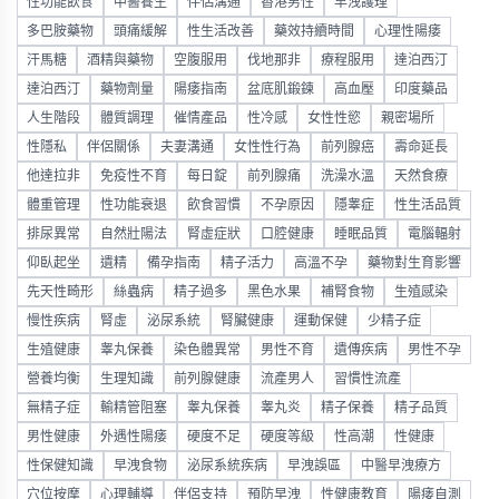
性功能飲食
中醫養生
伴侶溝通
香港男性
早洩護理
多巴胺藥物
頭痛緩解
性生活改善
藥效持續時間
心理性陽痿
汗馬糖
酒精與藥物
空腹服用
伐地那非
療程服用
達泊西汀
達泊西汀
藥物劑量
陽痿指南
盆底肌鍛鍊
高血壓
印度藥品
人生階段
體質調理
催情產品
性冷感
女性性慾
親密場所
性隱私
伴侶關係
夫妻溝通
女性性行為
前列腺癌
壽命延長
他達拉非
免疫性不育
每日錠
前列腺痛
洗澡水溫
天然食療
體重管理
性功能衰退
飲食習慣
不孕原因
隱睾症
性生活品質
排尿異常
自然壯陽法
腎虛症狀
口腔健康
睡眠品質
電腦輻射
仰臥起坐
遺精
備孕指南
精子活力
高溫不孕
藥物對生育影響
先天性畸形
絲蟲病
精子過多
黑色水果
補腎食物
生殖感染
慢性疾病
腎虛
泌尿系統
腎臟健康
運動保健
少精子症
生殖健康
睾丸保養
染色體異常
男性不育
遺傳疾病
男性不孕
營養均衡
生理知識
前列腺健康
流產男人
習慣性流產
無精子症
輸精管阻塞
睾丸保養
睾丸炎
精子保養
精子品質
男性健康
外遇性陽痿
硬度不足
硬度等級
性高潮
性健康
性保健知識
早洩食物
泌尿系統疾病
早洩誤區
中醫早洩療方
穴位按摩
心理輔導
伴侶支持
預防早洩
性健康教育
陽痿自測