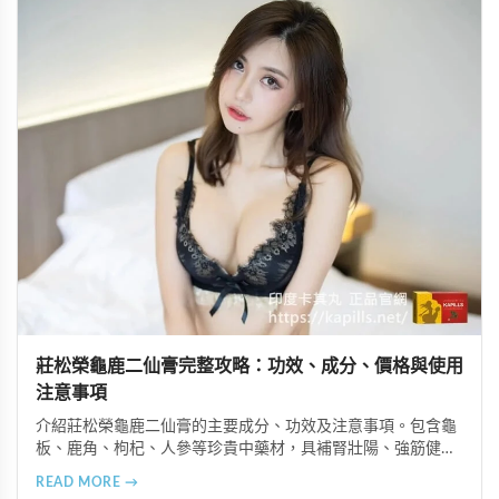
莊松榮龜鹿二仙膏完整攻略：功效、成分、價格與使用
注意事項
介紹莊松榮龜鹿二仙膏的主要成分、功效及注意事項。包含龜
板、鹿角、枸杞、人參等珍貴中藥材，具補腎壯陽、強筋健
骨、提振體力等潛在作用。提醒腎病患者需謹慎使用，市場售
READ MORE →
價約 NT$12,500-12,800。