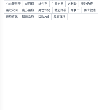
心血管健康
威而鋼
雄性禿
生髮治療
必利勁
早洩治療
藥效說明
處方藥物
男性保健
勃起障礙
犀利士
男士健康
醫療資訊
暗瘡治療
口服A酸
皮膚護理