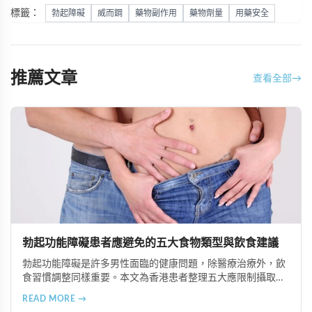
標籤：
勃起障礙
威而鋼
藥物副作用
藥物劑量
用藥安全
推薦文章
查看全部
→
勃起功能障礙患者應避免的五大食物類型與飲食建議
勃起功能障礙是許多男性面臨的健康問題，除醫療治療外，飲
食習慣調整同樣重要。本文為香港患者整理五大應限制攝取的
食物類型，包括高脂食品、高鈉加工食品、辛辣刺激性食材、
READ MORE →
含咖啡因飲品及酒精類飲料，並提供飲食調理的實用建議與專