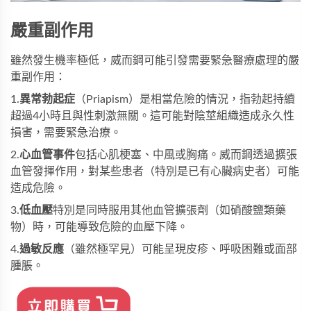
嚴重副作用
雖然發生機率極低，威而鋼可能引發需要緊急醫療處理的嚴
重副作用：
1.
異常勃起症
（Priapism）是相當危險的情況，指勃起持續
超過4小時且與性刺激無關。這可能對陰莖組織造成永久性
損害，需要緊急治療。
2.
心血管事件
包括心肌梗塞、中風或胸痛。威而鋼透過擴張
血管發揮作用，對某些患者（特別是已有心臟病史者）可能
造成危險。
3.
低血壓
特別是同時服用其他血管擴張劑（如硝酸鹽類藥
物）時，可能導致危險的血壓下降。
4.
過敏反應
（雖然極罕見）可能呈現皮疹、呼吸困難或面部
腫脹。