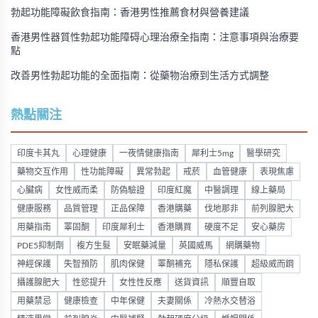
勃起功能障礙飲食指南：香港男性推薦食材與營養建議
香港男性器質性勃起功能障碍心理治療全指南：注意事項與治療要
點
改善男性勃起功能的全面指南：從藥物治療到生活方式調整
熱點關注
印度卡其丸
心理健康
一夜情健康指南
犀利士5mg
醫學研究
藥物交互作用
性功能障礙
異常勃起
戒菸
血管健康
表現焦慮
心臟病
女性威而柔
防偽驗證
印度紅魔
中醫調理
線上藥局
健康服務
品質管理
正品保障
香港購藥
伐地那非
前列腺肥大
用藥指南
睪固酮
印度犀利士
香港購買
硬度不足
安心藥房
PDE5抑制劑
複方生髮
安眠藥減量
英國威馬
網購藥物
神經保護
失智預防
肌肉保健
睪酮補充
隱私保護
超級威而鋼
攝護腺肥大
性慾提升
女性性反應
送貨資訊
順豐自取
用藥禁忌
健康檢查
中年保健
夫妻關係
冷熱水交替浴