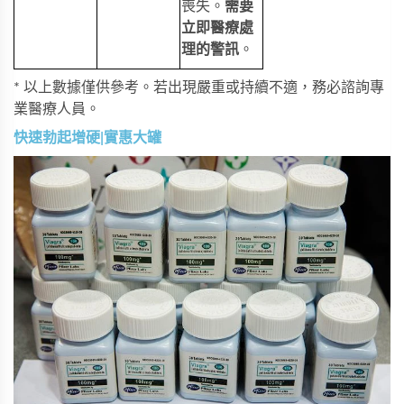
喪失。
需要
立即醫療處
理的警訊
。
* 以上數據僅供參考。若出現嚴重或持續不適，務必諮詢專
業醫療人員。
快速勃起增硬|實惠大罐