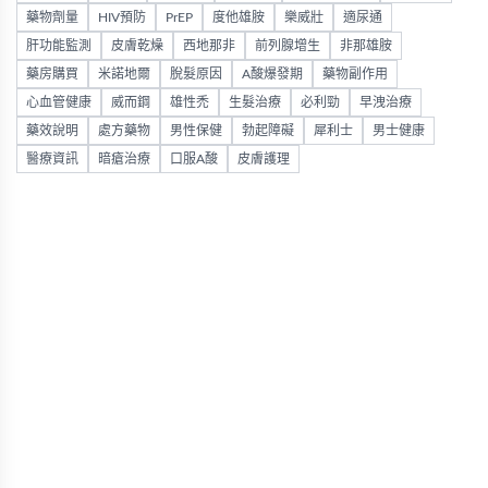
藥物劑量
HIV預防
PrEP
度他雄胺
樂威壯
適尿通
肝功能監測
皮膚乾燥
西地那非
前列腺增生
非那雄胺
藥房購買
米諾地爾
脫髮原因
A酸爆發期
藥物副作用
心血管健康
威而鋼
雄性禿
生髮治療
必利勁
早洩治療
藥效說明
處方藥物
男性保健
勃起障礙
犀利士
男士健康
醫療資訊
暗瘡治療
口服A酸
皮膚護理