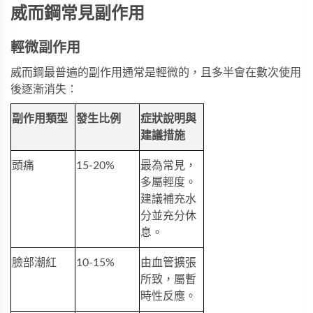
威而鋼常見副作用
輕微副作用
威而鋼最普遍的副作用通常是輕微的，且多半會在數次使用
後逐漸消失：
副作用類型
發生比例
症狀說明與
建議措施
頭痛
15-20%
最為常見，
多屬輕度。
建議補充水
分並充分休
息。
臉部潮紅
10-15%
由血管擴張
所致，屬暫
時性反應。