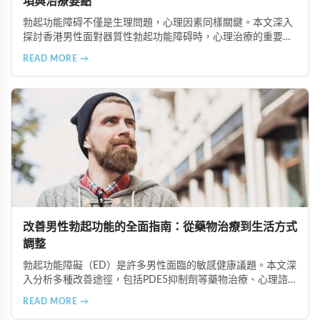
項與治療要點
勃起功能障碍不僅是生理問題，心理因素同樣關鍵。本文深入
探討香港男性面對器質性勃起功能障碍時，心理治療的重要注
意事項，包括正確看待疾病、尋找合適治療師、建立信賴關
READ MORE →
係、全情投入治療、保持恆心與隱私保護等六大要點，幫助患
者更好地恢復性功能健康。
改善男性勃起功能的全面指南：從藥物治療到生活方式
調整
勃起功能障礙（ED）是許多男性面臨的敏感健康議題。本文深
入分析多種改善途徑，包括PDE5抑制劑等藥物治療、心理諮
商與認知行為療法、生活方式調整、物理與替代療法（如低能
READ MORE →
量體外震波治療），以及手術治療選項。在香港完善的醫療體