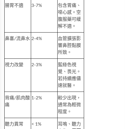
腸胃不適
3-7%
包含胃痛、
噁心感。空
腹服藥可緩
解不適。
鼻塞/流鼻水
2-4%
血管擴張影
響鼻腔黏膜
所致。
視力改變
2-3%
藍綠色視
覺、畏光。
若持續應儘
速就醫。
背痛/肌肉酸
1-2%
較少出現，
痛
通常為輕微
程度。
聽力異常
< 1%
耳鳴、聽力