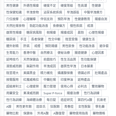
男性健康
外遇性陽痿
硬度不足
硬度等級
性高潮
性健康
性保健知識
早洩食物
泌尿系統疾病
早洩誤區
中醫早洩療方
穴位按摩
心理輔導
伴侶支持
預防早洩
性健康教育
陽痿自測
天然壯陽食物
勃起功能改善
食療偏方
慢性疾病
戒酒
器質性陽痿
糖尿病風險
假陽痿
陽痿成因
晨勃
心理性陽痿
糖尿病
手淫
長者保健
性交中斷
陰莖受傷
健康生活
體外射精
肝病
戒煙
預防陽痿
男性飲食
性功能改善
避孕套
生育能力
香港中醫
自然療法
便秘治療
腸道健康
心理因素
延時技巧
天然保健品
前戲技巧
性生活品質
性功能保健
液態威而鋼
無副作用
早洩成因
器質性早洩
日本藤素
陰莖增大
美國黑金
精力補充
攝護腺保養
德國必邦
壯陽產品
按需服用
紅魔威格拉
中藥壯陽
印度神油
延時產品
超級犀利士
心理疲勞
壓力管理
使用心得
必利吉
雙效藥物
用藥安全
果凍威而鋼
Super P-force
陽痿治療
性行為訓練
性行為訓練
海綿體治療
每日錠
癌症研究
第四代A酸
抗衰老
A醇
男性更年期
屈臣氏
狂脫期
青春痘
女性脫髮
學名藥
藥物比較
保康絲
外用A酸
A酸復發
藥物使用指南
藥物價格