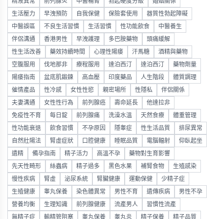
精液異常
前列腺炎
中醫補腎
勃起硬度分級
婚姻關係
生活壓力
早洩預防
自我保健
保險套使用
器質性勃起障礙
中醫誤區
不良生活習慣
生活習慣
性功能飲食
中醫養生
伴侶溝通
香港男性
早洩護理
多巴胺藥物
頭痛緩解
性生活改善
藥效持續時間
心理性陽痿
汗馬糖
酒精與藥物
空腹服用
伐地那非
療程服用
達泊西汀
達泊西汀
藥物劑量
陽痿指南
盆底肌鍛鍊
高血壓
印度藥品
人生階段
體質調理
催情產品
性冷感
女性性慾
親密場所
性隱私
伴侶關係
夫妻溝通
女性性行為
前列腺癌
壽命延長
他達拉非
免疫性不育
每日錠
前列腺痛
洗澡水溫
天然食療
體重管理
性功能衰退
飲食習慣
不孕原因
隱睾症
性生活品質
排尿異常
自然壯陽法
腎虛症狀
口腔健康
睡眠品質
電腦輻射
仰臥起坐
遺精
備孕指南
精子活力
高溫不孕
藥物對生育影響
先天性畸形
絲蟲病
精子過多
黑色水果
補腎食物
生殖感染
慢性疾病
腎虛
泌尿系統
腎臟健康
運動保健
少精子症
生殖健康
睾丸保養
染色體異常
男性不育
遺傳疾病
男性不孕
營養均衡
生理知識
前列腺健康
流產男人
習慣性流產
無精子症
輸精管阻塞
睾丸保養
睾丸炎
精子保養
精子品質