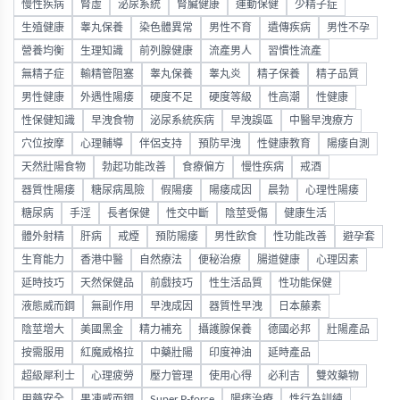
慢性疾病
腎虛
泌尿系統
腎臟健康
運動保健
少精子症
生殖健康
睾丸保養
染色體異常
男性不育
遺傳疾病
男性不孕
營養均衡
生理知識
前列腺健康
流產男人
習慣性流產
無精子症
輸精管阻塞
睾丸保養
睾丸炎
精子保養
精子品質
男性健康
外遇性陽痿
硬度不足
硬度等級
性高潮
性健康
性保健知識
早洩食物
泌尿系統疾病
早洩誤區
中醫早洩療方
穴位按摩
心理輔導
伴侶支持
預防早洩
性健康教育
陽痿自測
天然壯陽食物
勃起功能改善
食療偏方
慢性疾病
戒酒
器質性陽痿
糖尿病風險
假陽痿
陽痿成因
晨勃
心理性陽痿
糖尿病
手淫
長者保健
性交中斷
陰莖受傷
健康生活
體外射精
肝病
戒煙
預防陽痿
男性飲食
性功能改善
避孕套
生育能力
香港中醫
自然療法
便秘治療
腸道健康
心理因素
延時技巧
天然保健品
前戲技巧
性生活品質
性功能保健
液態威而鋼
無副作用
早洩成因
器質性早洩
日本藤素
陰莖增大
美國黑金
精力補充
攝護腺保養
德國必邦
壯陽產品
按需服用
紅魔威格拉
中藥壯陽
印度神油
延時產品
超級犀利士
心理疲勞
壓力管理
使用心得
必利吉
雙效藥物
用藥安全
果凍威而鋼
Super P-force
陽痿治療
性行為訓練