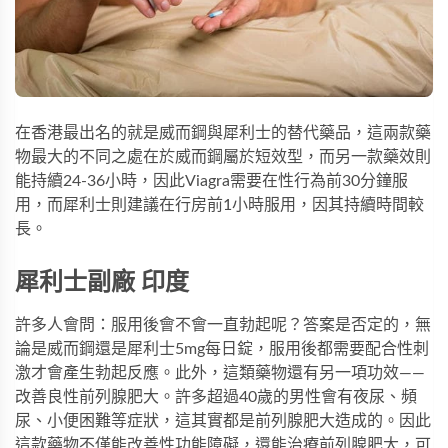
在香港最出名的就是威而鋼與犀利士的替代藥品，這兩款藥
物最大的不同之處在於威而鋼屬於短效型，而另一款藥效則
能持續24-36小時，因此Viagra需要在性行為前30分鐘服
用，而犀利士則建議在行房前1小時服用，因其持續時間較
長。
犀利士副廠 印度
許多人會問：服用後會不會一直勃起呢？答案是否定的，無
論是威而鋼還是
犀利士5mg每日錠
，服用後都需要配合性刺
激才會產生勃起反應。此外，這類藥物還有另一項功效——
改善良性前列腺肥大。許多超過40歲的男性會有夜尿、頻
尿、小便困難等症狀，這其實都是前列腺肥大造成的。因此
這款藥物不僅能改善性功能障礙，還能治療前列腺肥大，可