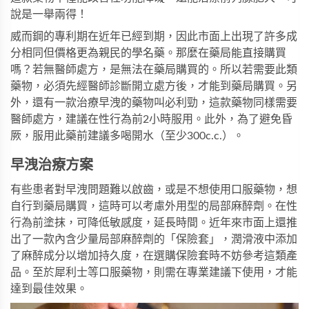
說是一舉兩得！
威而鋼的專利期在近年已經到期，因此市面上出現了許多成
分相同但價格更為親民的學名藥。那麼在藥局能直接購買
嗎？若無醫師處方，是無法在藥局購買的。所以若需要此類
藥物，必須先經醫師診斷開立處方後，才能到藥局購買。另
外，還有一款治療早洩的藥物叫
必利勁
，這款藥物同樣需要
醫師處方，建議在性行為前2小時服用。此外，為了避免昏
厥，服用此藥前建議多喝開水（至少300c.c.）。
早洩治療方案
有些患者對早洩問題難以啟齒，或是不想使用口服藥物，想
自行到藥局購買，這時可以考慮外用型的局部麻醉劑。在性
行為前塗抹，可降低敏感度，延長時間。近年來市面上還推
出了一款內含少量局部麻醉劑的「保險套」，潤滑液中添加
了麻醉成分以增加持久度，在選購保險套時不妨參考這類產
品。至於
犀利士
等口服藥物，則需在專業建議下使用，才能
達到最佳效果。