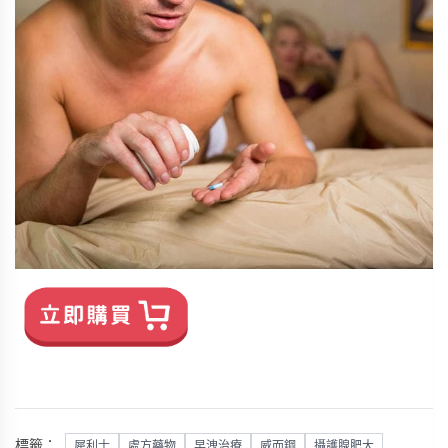
標籤：
犀利士
處方藥物
早洩治療
威而鋼
攝護腺肥大