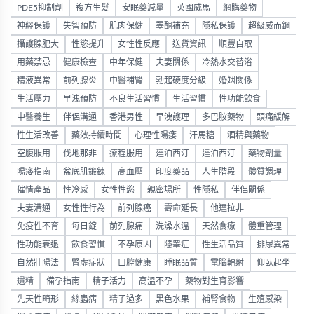
PDE5抑制劑
複方生髮
安眠藥減量
英國威馬
網購藥物
神經保護
失智預防
肌肉保健
睪酮補充
隱私保護
超級威而鋼
攝護腺肥大
性慾提升
女性性反應
送貨資訊
順豐自取
用藥禁忌
健康檢查
中年保健
夫妻關係
冷熱水交替浴
精液異常
前列腺炎
中醫補腎
勃起硬度分級
婚姻關係
生活壓力
早洩預防
不良生活習慣
生活習慣
性功能飲食
中醫養生
伴侶溝通
香港男性
早洩護理
多巴胺藥物
頭痛緩解
性生活改善
藥效持續時間
心理性陽痿
汗馬糖
酒精與藥物
空腹服用
伐地那非
療程服用
達泊西汀
達泊西汀
藥物劑量
陽痿指南
盆底肌鍛鍊
高血壓
印度藥品
人生階段
體質調理
催情產品
性冷感
女性性慾
親密場所
性隱私
伴侶關係
夫妻溝通
女性性行為
前列腺癌
壽命延長
他達拉非
免疫性不育
每日錠
前列腺痛
洗澡水溫
天然食療
體重管理
性功能衰退
飲食習慣
不孕原因
隱睾症
性生活品質
排尿異常
自然壯陽法
腎虛症狀
口腔健康
睡眠品質
電腦輻射
仰臥起坐
遺精
備孕指南
精子活力
高溫不孕
藥物對生育影響
先天性畸形
絲蟲病
精子過多
黑色水果
補腎食物
生殖感染