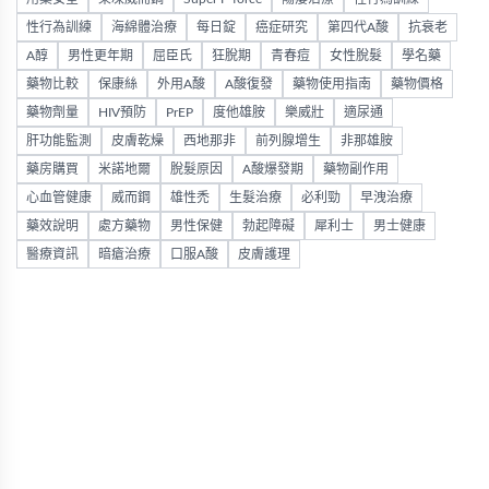
性行為訓練
海綿體治療
每日錠
癌症研究
第四代A酸
抗衰老
A醇
男性更年期
屈臣氏
狂脫期
青春痘
女性脫髮
學名藥
藥物比較
保康絲
外用A酸
A酸復發
藥物使用指南
藥物價格
藥物劑量
HIV預防
PrEP
度他雄胺
樂威壯
適尿通
肝功能監測
皮膚乾燥
西地那非
前列腺增生
非那雄胺
藥房購買
米諾地爾
脫髮原因
A酸爆發期
藥物副作用
心血管健康
威而鋼
雄性禿
生髮治療
必利勁
早洩治療
藥效說明
處方藥物
男性保健
勃起障礙
犀利士
男士健康
醫療資訊
暗瘡治療
口服A酸
皮膚護理