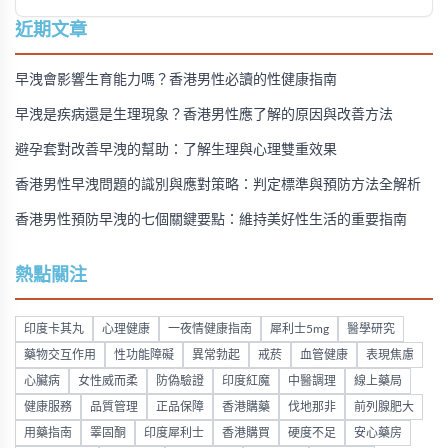
心，享受更滿意的親密關係。同時介紹了犀利士等輔助產品的
選擇建議。
近期文章
早洩會影響生育能力嗎？香港男性必讀的性健康指南
早洩是疾病還是生理現象？香港男性應了解的原因與改善方法
避孕套對改善早洩的幫助：了解生理與心理雙重效果
香港男性早洩問題的識別與應對策略：判定標準與預防方法全解析
香港男性預防早洩的七個關鍵要點：維持美好性生活的重要指南
熱點關注
印度卡其丸
心理健康
一夜情健康指南
犀利士5mg
醫學研究
藥物交互作用
性功能障礙
異常勃起
戒菸
血管健康
表現焦慮
心臟病
女性威而柔
防偽驗證
印度紅魔
中醫調理
線上藥局
健康服務
品質管理
正品保障
香港購藥
伐地那非
前列腺肥大
用藥指南
睪固酮
印度犀利士
香港購買
硬度不足
安心藥房