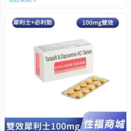
READ MORE →
價約 NT$12,500-12,800。