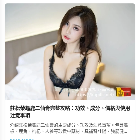
莊松榮龜鹿二仙膏完整攻略：功效、成分、價格與使用
注意事項
介紹莊松榮龜鹿二仙膏的主要成分、功效及注意事項。包含龜
板、鹿角、枸杞、人參等珍貴中藥材，具補腎壯陽、強筋健
骨、提振體力等潛在作用。提醒腎病患者需謹慎使用，市場售