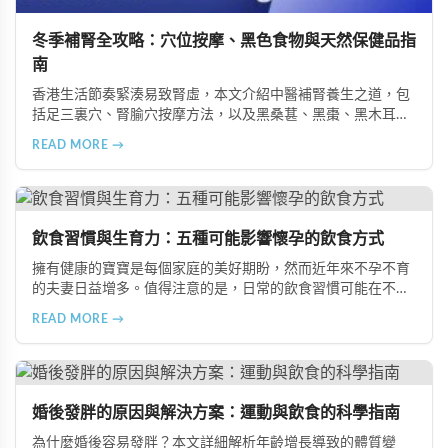
冬季補腎全攻略：穴位按摩、黑色食物與天然保健品指
南
香港生活節奏緊湊易致腎虛，本文介紹中醫補腎養生之道，包
括足三裏穴、腎腧穴按摩方法，以及黑桑葚、黑棗、黑木耳等
黑色食物的食療功效，並推薦 Candy B+ Complex 等天然保健
READ MORE →
品，助您冬季有效補腎強身。
飲食習慣與生育力：五種可能影響懷孕的飲食方式
擁有健康的寶寶是每個家庭的美好期盼，然而近年來不孕不育
的夫妻日益增多。值得注意的是，日常的飲食習慣可能在不知
不覺中影響著生育能力。本文將介紹五種可能導致不孕的不良
READ MORE →
飲食習慣，包括忽略早餐、過量食用冰冷食物、加工熟食的潛
在風險、長期素食的營養失衡，以及高油脂高蛋白飲食的負
擔，幫助準備懷孕的夫妻提升受孕機率。
婚後發胖的原因與解決方案：運動與飲食的科學指南
為什麼婚後容易發胖？本文詳細解析年齡增長導致的體質變