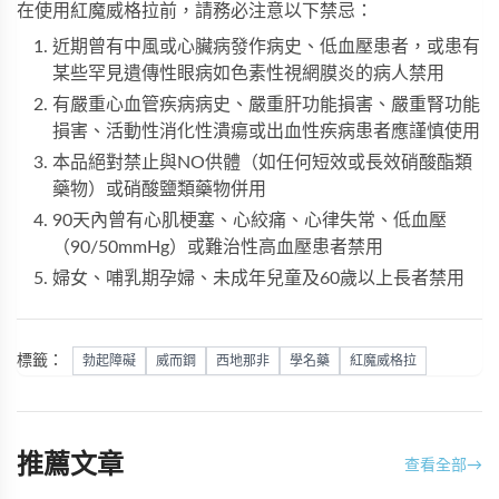
在使用
紅魔威格拉
前，請務必注意以下禁忌：
近期曾有中風或心臟病發作病史、低血壓患者，或患有
某些罕見遺傳性眼病如色素性視網膜炎的病人禁用
有嚴重心血管疾病病史、嚴重肝功能損害、嚴重腎功能
損害、活動性消化性潰瘍或出血性疾病患者應謹慎使用
本品絕對禁止與NO供體（如任何短效或長效硝酸酯類
藥物）或硝酸鹽類藥物併用
90天內曾有心肌梗塞、心絞痛、心律失常、低血壓
（90/50mmHg）或難治性高血壓患者禁用
婦女、哺乳期孕婦、未成年兒童及60歲以上長者禁用
標籤：
勃起障礙
威而鋼
西地那非
學名藥
紅魔威格拉
推薦文章
查看全部
→