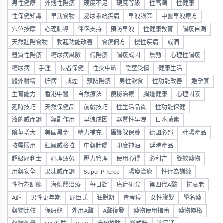
男性健康
外遇性陽痿
硬度不足
硬度等級
性高潮
性健康
性保健知識
早洩食物
泌尿系統疾病
早洩誤區
中醫早洩療方
穴位按摩
心理輔導
伴侶支持
預防早洩
性健康教育
陽痿自測
天然壯陽食物
勃起功能改善
食療偏方
慢性疾病
戒酒
器質性陽痿
糖尿病風險
假陽痿
陽痿成因
晨勃
心理性陽痿
糖尿病
手淫
長者保健
性交中斷
陰莖受傷
健康生活
體外射精
肝病
戒煙
預防陽痿
男性飲食
性功能改善
避孕套
生育能力
香港中醫
自然療法
便秘治療
腸道健康
心理因素
延時技巧
天然保健品
前戲技巧
性生活品質
性功能保健
液態威而鋼
無副作用
早洩成因
器質性早洩
日本藤素
陰莖增大
美國黑金
精力補充
攝護腺保養
德國必邦
壯陽產品
按需服用
紅魔威格拉
中藥壯陽
印度神油
延時產品
超級犀利士
心理疲勞
壓力管理
使用心得
必利吉
雙效藥物
用藥安全
果凍威而鋼
Super P-force
陽痿治療
性行為訓練
性行為訓練
海綿體治療
每日錠
癌症研究
第四代A酸
抗衰老
A醇
男性更年期
屈臣氏
狂脫期
青春痘
女性脫髮
學名藥
藥物比較
保康絲
外用A酸
A酸復發
藥物使用指南
藥物價格