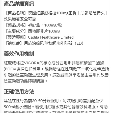
產品詳細資訊
【商品名稱】德國紅魔威格拉100mg正貨｜助勃增硬持久｜
效果顯著安全可靠
【藥品規格】4粒/盒，100mg/粒
【主要成分】西地那非片100mg
【製造藥廠】Cadila Healthcare Limited
【適應症】用於治療陰莖勃起功能障礙（ED）
藥效作用機制
紅魔威格拉VIGORA的核心成分西地那非屬於磷酸二酯酶
(PDE)V選擇性抑制劑，能夠增強在性刺激下一氧化氮釋放所
引起的陰莖勃起生理反應。這款
威而鋼學名藥
主要用於改善
陰莖勃起功能障礙問題。
正確使用方法
建議在性行為前30-50分鐘服用，每次服用時需搭配至少
500ml溫水送服。若使用紅糖水或其他含糖飲料送服，有助