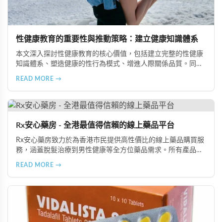
性健康教育的重要性與推動策略：建立健康知識體系
本文深入探討性健康教育的核心價值，包括建立完整的性健康
知識體系、塑造健康的性行為模式、增進人際關係品質。同時
分享從家庭教育、學校課程到社會推廣的具體推動策略，幫助
READ MORE →
全面提升國民的性健康素養。
Rx安心藥房 - 全港最值得信賴的線上藥品平台
Rx安心藥房致力於為香港市民提供高性價比的線上藥品購買服
務，涵蓋脫髮治療到男性健康等全方位藥品需求。所有產品均
由資深執業藥師專業審核，採用隱密包裝配送，支持貨到付款
READ MORE →
等多種支付方式，保護客戶隱私。