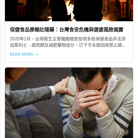
保健食品摻雜壯陽藥：台灣食安危機與健康風險揭露
2020年2月，台灣衛生主管機關稽查發現多款保健食品非法添
加犀利士、威而鋼及減肥藥物成分，已下令全面回收禁止銷
售。本文深入分析非法添加壯陽藥物的健康危害，包含真實死
READ MORE →
亡案例，並呼籲民眾透過合法管道購藥，切勿聽信偏方。