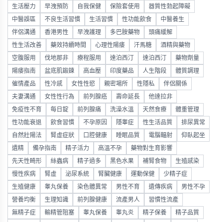
生活壓力
早洩預防
自我保健
保險套使用
器質性勃起障礙
中醫誤區
不良生活習慣
生活習慣
性功能飲食
中醫養生
伴侶溝通
香港男性
早洩護理
多巴胺藥物
頭痛緩解
性生活改善
藥效持續時間
心理性陽痿
汗馬糖
酒精與藥物
空腹服用
伐地那非
療程服用
達泊西汀
達泊西汀
藥物劑量
陽痿指南
盆底肌鍛鍊
高血壓
印度藥品
人生階段
體質調理
催情產品
性冷感
女性性慾
親密場所
性隱私
伴侶關係
夫妻溝通
女性性行為
前列腺癌
壽命延長
他達拉非
免疫性不育
每日錠
前列腺痛
洗澡水溫
天然食療
體重管理
性功能衰退
飲食習慣
不孕原因
隱睾症
性生活品質
排尿異常
自然壯陽法
腎虛症狀
口腔健康
睡眠品質
電腦輻射
仰臥起坐
遺精
備孕指南
精子活力
高溫不孕
藥物對生育影響
先天性畸形
絲蟲病
精子過多
黑色水果
補腎食物
生殖感染
慢性疾病
腎虛
泌尿系統
腎臟健康
運動保健
少精子症
生殖健康
睾丸保養
染色體異常
男性不育
遺傳疾病
男性不孕
營養均衡
生理知識
前列腺健康
流產男人
習慣性流產
無精子症
輸精管阻塞
睾丸保養
睾丸炎
精子保養
精子品質