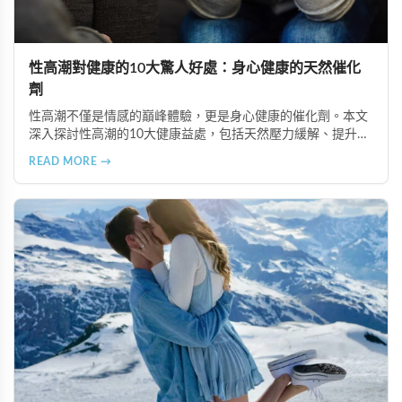
性高潮對健康的10大驚人好處：身心健康的天然催化
劑
性高潮不僅是情感的巔峰體驗，更是身心健康的催化劑。本文
深入探討性高潮的10大健康益處，包括天然壓力緩解、提升睡
眠品質、增強免疫力、改善抑鬱情緒、提升嗅覺敏感度、強健
READ MORE →
肌肉、天然止痛、促進血液循環、有助體重管理以及建立親密
情感連結。