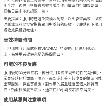
於降低副作用發生的機率。首次使用者建議前兩次每次僅服
用半粒，後續可根據實際效果或副作用情況自行調整劑量，
但每日最多不應超過一粒。
重要提醒：服用時應避免飲酒及喝茶，以免影響藥效。過於
油膩或暴飲暴食會影響胃部對藥效的吸收，空腹狀態下服用
吸收效果相對較佳。
藥效持續時間
西地那非（紅魔威格拉VIGORA）的藥效可持續8小時以
上，為使用者提供充足的時間窗口。
可能的不良反應
服用後約30分鐘左右，部分使用者會出現暫時性的副作用，
常見症狀包括頭痛、噁心、面部潮紅等。較少見的情況可能
出現腹瀉、鼻塞等反應。副作用的嚴重程度因個人體質而
異，類似輕微感冒症狀，通常在18小時左右自然消失。
使用禁忌與注意事項