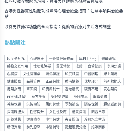
勃起功能障礙飲食指南：香港男性推薦食材與營養建議
香港男性器質性勃起功能障碍心理治療全指南：注意事項與治療要
點
改善男性勃起功能的全面指南：從藥物治療到生活方式調整
熱點關注
印度卡其丸
心理健康
一夜情健康指南
犀利士5mg
醫學研究
藥物交互作用
性功能障礙
異常勃起
戒菸
血管健康
表現焦慮
心臟病
女性威而柔
防偽驗證
印度紅魔
中醫調理
線上藥局
健康服務
品質管理
正品保障
香港購藥
伐地那非
前列腺肥大
用藥指南
睪固酮
印度犀利士
香港購買
硬度不足
安心藥房
PDE5抑制劑
複方生髮
安眠藥減量
英國威馬
網購藥物
神經保護
失智預防
肌肉保健
睪酮補充
隱私保護
超級威而鋼
攝護腺肥大
性慾提升
女性性反應
送貨資訊
順豐自取
用藥禁忌
健康檢查
中年保健
夫妻關係
冷熱水交替浴
精液異常
前列腺炎
中醫補腎
勃起硬度分級
婚姻關係