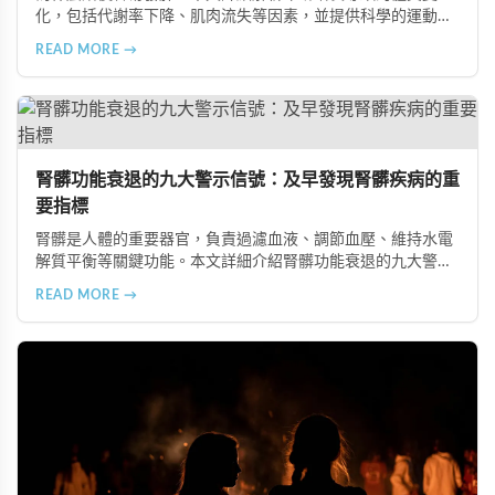
化，包括代謝率下降、肌肉流失等因素，並提供科學的運動與
飲食建議，幫助您有效預防肥胖、維持健康體態。
READ MORE →
腎髒功能衰退的九大警示信號：及早發現腎髒疾病的重
要指標
腎髒是人體的重要器官，負責過濾血液、調節血壓、維持水電
解質平衡等關鍵功能。本文詳細介紹腎髒功能衰退的九大警示
信號，包括身體浮腫、血壓升高、排尿量異常、尿液檢驗指標
READ MORE →
異常、怕冷手腳冰涼、頭暈目眩伴隨睡眠障礙、腰部痠痛、排
便困難以及頭暈伴隨耳鳴等症狀，幫助您及早發現腎髒疾病的
跡象，儘快就醫檢查。