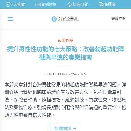
7天鑒賞
貨到付款
快速出貨
免運費
查詢訂單
勃起障礙
提升男性性功能的七大策略：改善勃起功能障
礙與早洩的專業指南
POSTED ON
07/24/2026
本篇文章針對台灣男性常見的勃起功能障礙與早洩問題，詳
細介紹七種經過臨床驗證的有效改善方法，包括陰囊牵引
法、保險套輔助、擠捏技巧、延遲訓練、間歇性交、物理療
法及藥物治療。強調長期耐心配合與伴侶溝通的重要性，協
助男性重獲自信與性福。
繼續閱讀
→