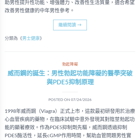
助男性提升性功能、增強體力、改善性生活質量，適合希望
改善男性健康的中年男性參考。
繼續閱讀
→
分類為《
男士健康
》
勃起障礙
威而鋼的誕生：男性勃起功能障礙的醫學突破
與PDE5抑制原理
POSTED ON
07/24/2026
1998年威而鋼（Viagra）正式上市，這款最初研發用於治療
心血管疾病的藥物，在臨床試驗中意外發現其對陰莖勃起功
能的顯著療效。作為PDE5抑制劑先驅，威而鋼透過抑制
PDE5酶活性，延長cGMP作用時間，幫助血管問題男性實