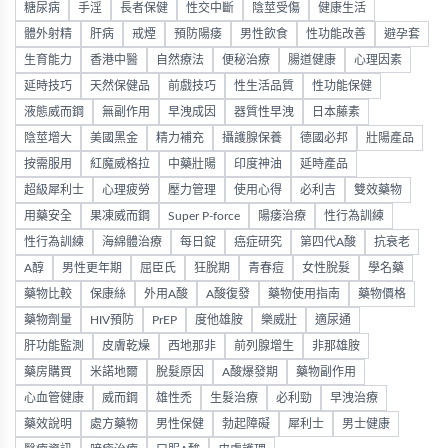
糖尿病
手淫
長者保健
性交中斷
陰莖受傷
健康生活
體外射精
肝病
戒煙
預防陽痿
男性飲食
性功能改善
避孕套
生育能力
香港中醫
自然療法
便秘治療
腸道健康
心理因素
延時技巧
天然保健品
前戲技巧
性生活品質
性功能保健
液態威而鋼
無副作用
早洩成因
器質性早洩
日本藤素
陰莖增大
美國黑金
精力補充
攝護腺保養
德國必邦
壯陽產品
按需服用
紅魔威格拉
中藥壯陽
印度神油
延時產品
超級犀利士
心理疲勞
壓力管理
使用心得
必利吉
雙效藥物
用藥安全
果凍威而鋼
Super P-force
陽痿治療
性行為訓練
性行為訓練
海綿體治療
每日錠
癌症研究
第四代A酸
抗衰老
A醇
男性更年期
屈臣氏
狂脫期
青春痘
女性脫髮
學名藥
藥物比較
保康絲
外用A酸
A酸復發
藥物使用指南
藥物價格
藥物劑量
HIV預防
PrEP
度他雄胺
樂威壯
適尿通
肝功能監測
皮膚乾燥
西地那非
前列腺增生
非那雄胺
藥房購買
米諾地爾
脫髮原因
A酸爆發期
藥物副作用
心血管健康
威而鋼
雄性禿
生髮治療
必利勁
早洩治療
藥效說明
處方藥物
男性保健
勃起障礙
犀利士
男士健康