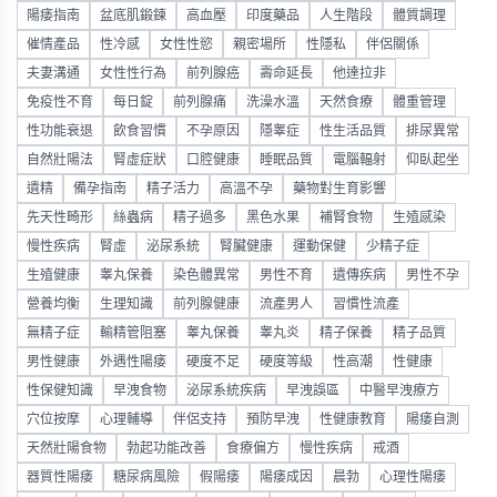
陽痿指南
盆底肌鍛鍊
高血壓
印度藥品
人生階段
體質調理
催情產品
性冷感
女性性慾
親密場所
性隱私
伴侶關係
夫妻溝通
女性性行為
前列腺癌
壽命延長
他達拉非
免疫性不育
每日錠
前列腺痛
洗澡水溫
天然食療
體重管理
性功能衰退
飲食習慣
不孕原因
隱睾症
性生活品質
排尿異常
自然壯陽法
腎虛症狀
口腔健康
睡眠品質
電腦輻射
仰臥起坐
遺精
備孕指南
精子活力
高溫不孕
藥物對生育影響
先天性畸形
絲蟲病
精子過多
黑色水果
補腎食物
生殖感染
慢性疾病
腎虛
泌尿系統
腎臟健康
運動保健
少精子症
生殖健康
睾丸保養
染色體異常
男性不育
遺傳疾病
男性不孕
營養均衡
生理知識
前列腺健康
流產男人
習慣性流產
無精子症
輸精管阻塞
睾丸保養
睾丸炎
精子保養
精子品質
男性健康
外遇性陽痿
硬度不足
硬度等級
性高潮
性健康
性保健知識
早洩食物
泌尿系統疾病
早洩誤區
中醫早洩療方
穴位按摩
心理輔導
伴侶支持
預防早洩
性健康教育
陽痿自測
天然壯陽食物
勃起功能改善
食療偏方
慢性疾病
戒酒
器質性陽痿
糖尿病風險
假陽痿
陽痿成因
晨勃
心理性陽痿