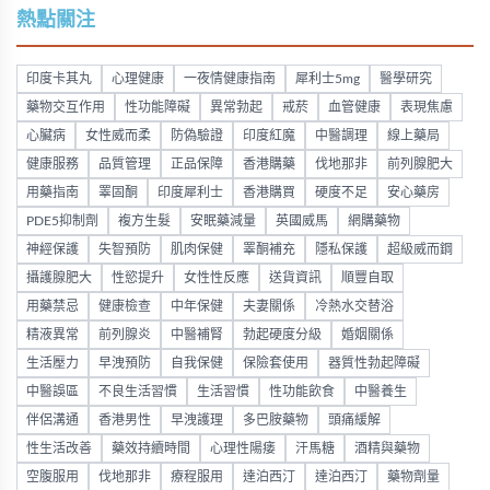
熱點關注
印度卡其丸
心理健康
一夜情健康指南
犀利士5mg
醫學研究
藥物交互作用
性功能障礙
異常勃起
戒菸
血管健康
表現焦慮
心臟病
女性威而柔
防偽驗證
印度紅魔
中醫調理
線上藥局
健康服務
品質管理
正品保障
香港購藥
伐地那非
前列腺肥大
用藥指南
睪固酮
印度犀利士
香港購買
硬度不足
安心藥房
PDE5抑制劑
複方生髮
安眠藥減量
英國威馬
網購藥物
神經保護
失智預防
肌肉保健
睪酮補充
隱私保護
超級威而鋼
攝護腺肥大
性慾提升
女性性反應
送貨資訊
順豐自取
用藥禁忌
健康檢查
中年保健
夫妻關係
冷熱水交替浴
精液異常
前列腺炎
中醫補腎
勃起硬度分級
婚姻關係
生活壓力
早洩預防
自我保健
保險套使用
器質性勃起障礙
中醫誤區
不良生活習慣
生活習慣
性功能飲食
中醫養生
伴侶溝通
香港男性
早洩護理
多巴胺藥物
頭痛緩解
性生活改善
藥效持續時間
心理性陽痿
汗馬糖
酒精與藥物
空腹服用
伐地那非
療程服用
達泊西汀
達泊西汀
藥物劑量