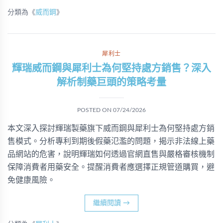
分類為《
威而鋼
》
犀利士
輝瑞威而鋼與犀利士為何堅持處方銷售？深入
解析制藥巨頭的策略考量
POSTED ON
07/24/2026
本文深入探討輝瑞製藥旗下威而鋼與犀利士為何堅持處方銷
售模式。分析專利到期後假藥氾濫的問題，揭示非法線上藥
品網站的危害，說明輝瑞如何透過官網直售與嚴格審核機制
保障消費者用藥安全。提醒消費者應選擇正規管道購買，避
免健康風險。
繼續閱讀
→