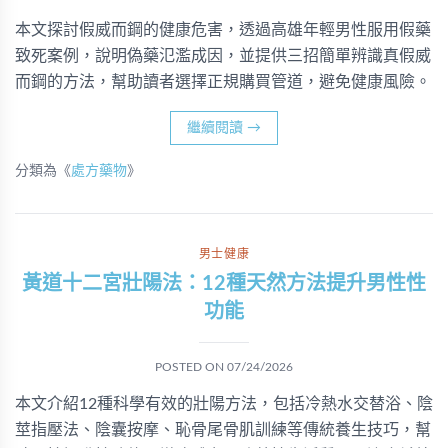
本文探討假威而鋼的健康危害，透過高雄年輕男性服用假藥
致死案例，說明偽藥氾濫成因，並提供三招簡單辨識真假威
而鋼的方法，幫助讀者選擇正規購買管道，避免健康風險。
繼續閱讀
→
分類為《
處方藥物
》
男士健康
黃道十二宮壯陽法：12種天然方法提升男性性
功能
POSTED ON
07/24/2026
本文介紹12種科學有效的壯陽方法，包括冷熱水交替浴、陰
莖指壓法、陰囊按摩、恥骨尾骨肌訓練等傳統養生技巧，幫