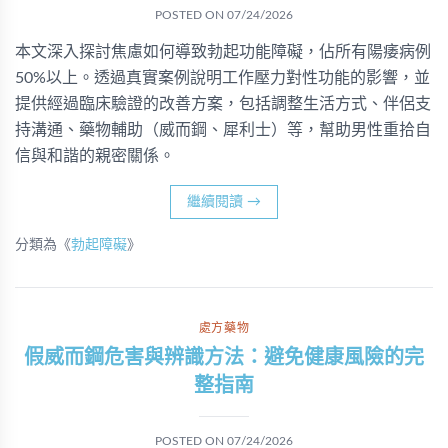
POSTED ON
07/24/2026
本文深入探討焦慮如何導致勃起功能障礙，佔所有陽痿病例
50%以上。透過真實案例說明工作壓力對性功能的影響，並
提供經過臨床驗證的改善方案，包括調整生活方式、伴侶支
持溝通、藥物輔助（威而鋼、犀利士）等，幫助男性重拾自
信與和諧的親密關係。
繼續閱讀
→
分類為《
勃起障礙
》
處方藥物
假威而鋼危害與辨識方法：避免健康風險的完
整指南
POSTED ON
07/24/2026