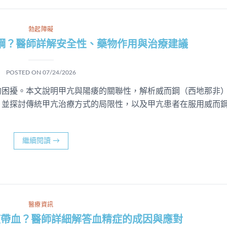
勃起障礙
鋼？醫師詳解安全性、藥物作用與治療建議
POSTED ON
07/24/2026
的困擾。本文說明甲亢與陽痿的關聯性，解析威而鋼（西地那非
。並探討傳統甲亢治療方式的局限性，以及甲亢患者在服用威而
。
繼續閱讀
→
醫療資訊
液帶血？醫師詳細解答血精症的成因與應對