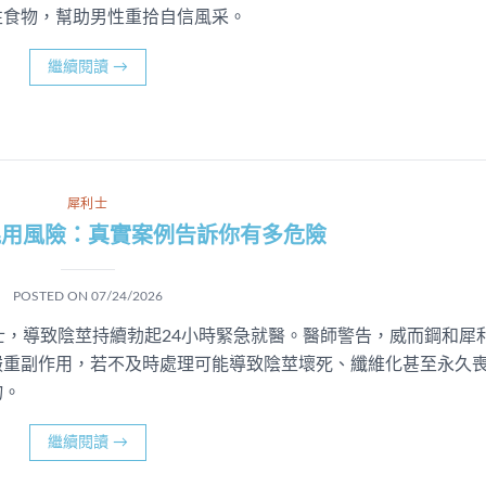
性食物，幫助男性重拾自信風采。
繼續閱讀
→
犀利士
混用風險：真實案例告訴你有多危險
POSTED ON
07/24/2026
士，導致陰莖持續勃起24小時緊急就醫。醫師警告，威而鋼和犀
嚴重副作用，若不及時處理可能導致陰莖壞死、纖維化甚至永久
物。
繼續閱讀
→