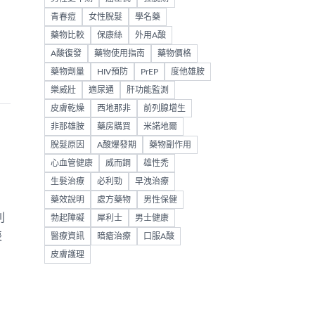
青春痘
女性脫髮
學名藥
藥物比較
保康絲
外用A酸
A酸復發
藥物使用指南
藥物價格
藥物劑量
HIV預防
PrEP
度他雄胺
樂威壯
適尿通
肝功能監測
皮膚乾燥
西地那非
前列腺增生
非那雄胺
藥房購買
米諾地爾
脫髮原因
A酸爆發期
藥物副作用
心血管健康
威而鋼
雄性禿
生髮治療
必利勁
早洩治療
藥效說明
處方藥物
男性保健
利
勃起障礙
犀利士
男士健康
喪
醫療資訊
暗瘡治療
口服A酸
皮膚護理