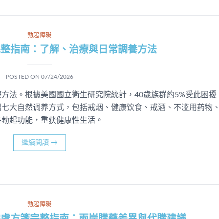
勃起障礙
完整指南：了解、治療與日常調養方法
POSTED ON
07/24/2026
方法。根據美國國立衛生研究院統計，40歲族群約5%受此困擾
介绍七大自然调养方式，包括戒烟、健康饮食、戒酒、不滥用药物
善勃起功能，重获健康性生活。
繼續閱讀
→
勃起障礙