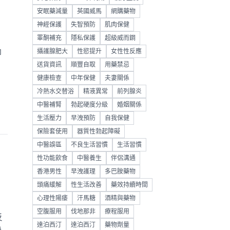
安眠藥減量
英國威馬
網購藥物
神經保護
失智預防
肌肉保健
睪酮補充
隱私保護
超級威而鋼
、
攝護腺肥大
性慾提升
女性性反應
即
送貨資訊
順豐自取
用藥禁忌
健康檢查
中年保健
夫妻關係
冷熱水交替浴
精液異常
前列腺炎
中醫補腎
勃起硬度分級
婚姻關係
生活壓力
早洩預防
自我保健
保險套使用
器質性勃起障礙
中醫誤區
不良生活習慣
生活習慣
性功能飲食
中醫養生
伴侶溝通
香港男性
早洩護理
多巴胺藥物
頭痛緩解
性生活改善
藥效持續時間
心理性陽痿
汗馬糖
酒精與藥物
空腹服用
伐地那非
療程服用
反
達泊西汀
達泊西汀
藥物劑量