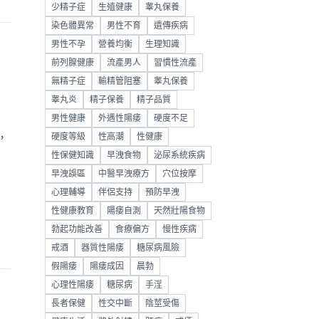
少精子症
生殖健康
睾丸保養
染色體異常
男性不育
遺傳疾病
男性不孕
營養均衡
生理知識
前列腺健康
流產男人
習慣性流產
無精子症
輸精管阻塞
睾丸保養
睾丸炎
精子保養
精子品質
男性健康
外遇性陽痿
硬度不足
，
硬度等級
性高潮
性健康
、
性保健知識
早洩食物
泌尿系統疾病
早洩誤區
中醫早洩療方
穴位按摩
心理輔導
伴侶支持
預防早洩
性健康教育
陽痿自測
天然壯陽食物
勃起功能改善
食療偏方
慢性疾病
戒酒
器質性陽痿
糖尿病風險
假陽痿
陽痿成因
晨勃
心理性陽痿
糖尿病
手淫
長者保健
性交中斷
陰莖受傷