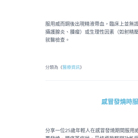
服用威而鋼後出現精液帶血，臨床上並無
攝護腺炎、腫瘤）或生理性因素（如射精
就醫檢查。
分類為《
醫療資訊
》
感冒發燒時
分享一位25歲年輕人在感冒發燒期間服用