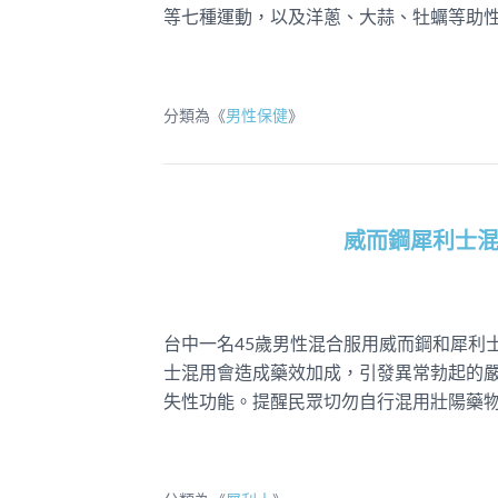
等七種運動，以及洋蔥、大蒜、牡蠣等助
分類為《
男性保健
》
威而鋼犀利士
台中一名45歲男性混合服用威而鋼和犀利
士混用會造成藥效加成，引發異常勃起的
失性功能。提醒民眾切勿自行混用壯陽藥