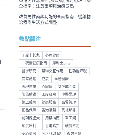
香港男性器質性勃起功能障碍心理治療
全指南：注意事項與治療要點
改善男性勃起功能的全面指南：從藥物
治療到生活方式調整
熱點關注
）
印度卡其丸
心理健康
鋼
一夜情健康指南
犀利士5mg
醫學研究
藥物交互作用
性功能障礙
異常勃起
戒菸
血管健康
表現焦慮
心臟病
女性威而柔
防偽驗證
印度紅魔
中醫調理
線上藥局
健康服務
品質管理
正品保障
香港購藥
伐地那非
前列腺肥大
用藥指南
睪固酮
印度犀利士
香港購買
硬度不足
安心藥房
PDE5抑制劑
複方生髮