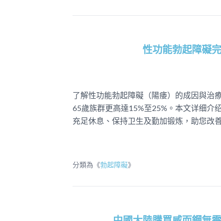
性功能勃起障礙
了解性功能勃起障礙（陽痿）的成因與治療
65歲族群更高達15%至25%。本文详细
充足休息、保持卫生及勤加锻炼，助您改
分類為《
勃起障礙
》