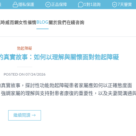
隱私保護
正品保障
1對1諮詢
7天鑒賞
BLOG
延時
威而鋼
女性催情
關於我們
在綫咨詢
勃起障礙
的真實故事：如何以理解與關懷面對勃起障礙
POSTED ON
07/24/2026
的真實故事，探討性功能勃起障礙患者家屬應如何以正確態度面
，強調家屬的理解與支持對患者康復的重要性，以及夫妻間溝通
繼續閱讀
→