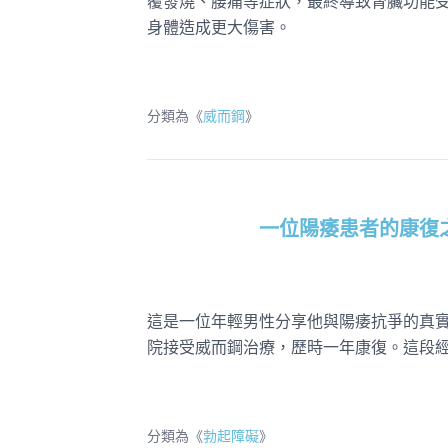
覆發燒、腰痛等症狀，最終導致腎臟功能
身體造成更大傷害。
分類為《
威而鋼
》
一位陽痿患者的康復
這是一位年輕男性分享他與陽痿抗爭的真
院接受威而鋼治療，歷時一年康復。這段
分類為《
勃起障礙
》