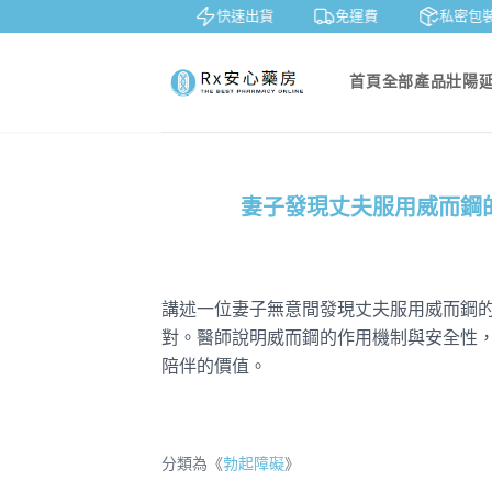
鑒賞
貨到付款
快速出貨
免運費
私密包裝
首頁
全部產品
壯陽
妻子發現丈夫服用威而鋼
講述一位妻子無意間發現丈夫服用威而鋼
對。醫師說明威而鋼的作用機制與安全性
陪伴的價值。
分類為《
勃起障礙
》