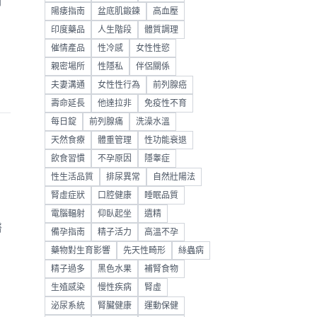
對
陽痿指南
盆底肌鍛鍊
高血壓
印度藥品
人生階段
體質調理
催情產品
性冷感
女性性慾
親密場所
性隱私
伴侶關係
夫妻溝通
女性性行為
前列腺癌
壽命延長
他達拉非
免疫性不育
每日錠
前列腺痛
洗澡水溫
天然食療
體重管理
性功能衰退
飲食習慣
不孕原因
隱睾症
性生活品質
排尿異常
自然壯陽法
腎虛症狀
口腔健康
睡眠品質
電腦輻射
仰臥起坐
遺精
醫
備孕指南
精子活力
高溫不孕
藥物對生育影響
先天性畸形
絲蟲病
精子過多
黑色水果
補腎食物
生殖感染
慢性疾病
腎虛
泌尿系統
腎臟健康
運動保健