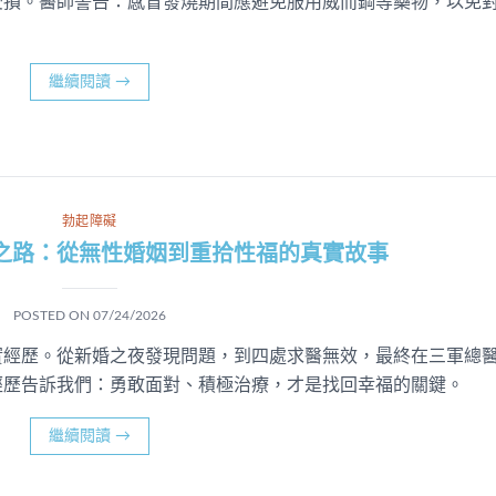
受損。醫師警告：感冒發燒期間應避免服用威而鋼等藥物，以免
繼續閱讀
→
勃起障礙
之路：從無性婚姻到重拾性福的真實故事
POSTED ON
07/24/2026
實經歷。從新婚之夜發現問題，到四處求醫無效，最終在三軍總
經歷告訴我們：勇敢面對、積極治療，才是找回幸福的關鍵。
繼續閱讀
→