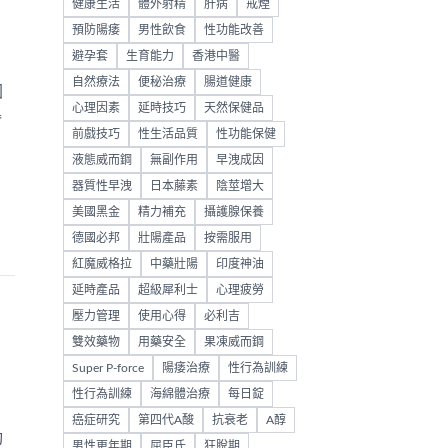
健康生活
體外射精
肝病
戒煙
預防陽痿
男性飲食
性功能改善
避孕套
生育能力
香港中醫
自然療法
便秘治療
腸道健康
國
心理因素
延時技巧
天然保健品
譽
前戲技巧
性生活品質
性功能保健
液態威而鋼
無副作用
早洩成因
器質性早洩
日本藤素
陰莖增大
美國黑金
精力補充
攝護腺保養
德國必邦
壯陽產品
按需服用
紅魔威格拉
中藥壯陽
印度神油
延時產品
超級犀利士
心理疲勞
壓力管理
使用心得
必利吉
雙效藥物
用藥安全
果凍威而鋼
Super P-force
陽痿治療
性行為訓練
性行為訓練
海綿體治療
每日錠
癌症研究
第四代A酸
抗衰老
A醇
動
男性更年期
屈臣氏
狂脫期