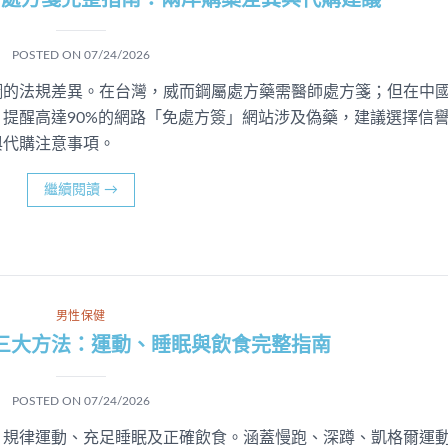
需處方箋完整指南：兩岸購藥差異與代購建議
POSTED ON
07/24/2026
鋼的法規差異。在台灣，威而鋼屬處方藥需醫師處方箋；但在中
提醒高達90%的網路「免處方簽」網站涉及偽藥，建議選擇信
與代購注意事項。
繼續閱讀
→
男性保健
三大方法：運動、睡眠與飲食完整指南
POSTED ON
07/24/2026
：規律運動、充足睡眠及正確飲食。涵蓋慢跑、深蹲、凱格爾運