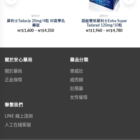
犀利士
犀利士
犀利士Tadacip 20mg/4粒 印度學名
超級雙效犀利士Extra Super
藥版
Tadarad 120mg/10粒
1,600
–
4,350
1,960
–
4,780
NT$
NT$
NT$
NT$
關於安心藥局
藥品分類
關於藥局
樂威壯
正品保障
威而鋼
壯陽藥
女性催情
聯繫我們
LINE 線上諮詢
人工在綫客服