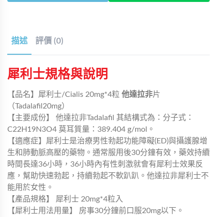
描述
評價 (0)
犀利士規格與說明
【品名】犀利士/Cialis 20mg*4粒
他達拉非
片
（Tadalafil20mg）
【主要成份】 他達拉非Tadalafil 其結構式為：分子式：
C22H19N3O4 莫耳質量：389.404 g/mol。
【適應症】犀利士是治療男性勃起功能障礙(ED)與攝護腺增
生和肺動脈高壓的藥物。通常服用後30分鐘有效，藥效持續
時間長達36小時，36小時內有性刺激就會有犀利士效果反
應，幫助快速勃起，持續勃起不軟趴趴。他達拉非犀利士不
能用於女性。
【產品規格】 犀利士 20mg*4粒入
【犀利士用法用量】 房事30分鐘前口服20mg以下。