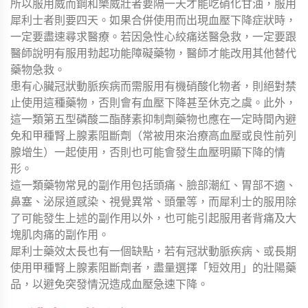
所以服用威而鋼和樂威壯者要隔一天才能吃硝化甘油，服用
犀利士者則要四天。如果合併使用而出現血壓下降症狀時，
一定要盡速尋求醫療。若因急性心絞痛送醫急救，一定要跟
醫師說明有服用勃起功能障礙藥物，醫師才能改用其他替代
藥物急救。
患有心臟冠狀動脈疾病而需服用有機硝酸化物者，則絕對禁
止使用這種藥物，否則會有血壓下降甚至休克之虞。此外，
這一類第五型磷酸二酯酵素抑制劑藥物也應在一定時間內避
免和甲種腎上腺素阻斷劑（常被用來治療高血壓或良性前列
腺增生）一起使用，否則也可能會發生血壓明顯下降的情
形。
這一類藥物常見的副作用包括頭痛、臉部潮紅、胃部不適、
鼻塞、泌尿道感染、視覺異常、頭暈等，而犀利士的服用除
了可能發生上述的副作用以外，也可能引起服用者背痛及大
塊肌肉痛的副作用。
犀利士藥效太長也有一個缺點，若有冠狀動脈疾病、或長期
使用甲種腎上腺素阻斷劑者，盡量選擇「短效用」的壯陽藥
品，以避免突發情況造成血壓急速下降。