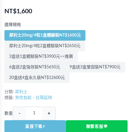
NT$1,600
選擇規格
犀利士20mg/4粒1盒體驗裝NT$1600元
犀利士20mg/4粒2盒體驗裝NT$2650元
3盒送1盒體驗裝NT$3900元<<推薦
6盒送2盒強效裝NT$5650元
9盒送3盒鞏固裝NT$7900元
20盒送4盒永久裝NT$12600元
分類:
犀利士
標籤:
男性勃起，壯陽延時
-
+
數量
直接下單⚡
聯繫客服💬