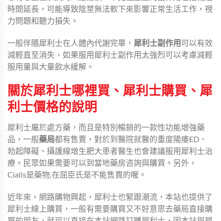
時間延長，可能導致陰莖無法軟下來影響正常生活工作，視
力問題和聽力損失。
一般伴隨犀利士在人體內代謝完畢，
犀利士副作用
可以有效
減輕直至消失，如果服用犀利士副作用太強烈可以考慮減輕
服用量與大量飲水緩解。
關於犀利士哪裡買、犀利士購買、犀
利士價格的說明
犀利士屬於處方藥，而且是特別暢銷的一款性功能增強藥
品，一般
藥局
都有售賣，對於到醫院就醫的重度陽痿ED、
勃起障礙、攝護線增生肥大患者醫生也會建議服用犀利士治
療。民眾如果需要可以到當地藥房咨詢與購買。另外，
Cialis是藥物,在屈臣氏是不能售賣的喔。
近年來，網路購物興起，犀利士也緊跟潮流，本站也提供了
犀利士線上購買，一般有需要購買又不好意思去藥局直接購