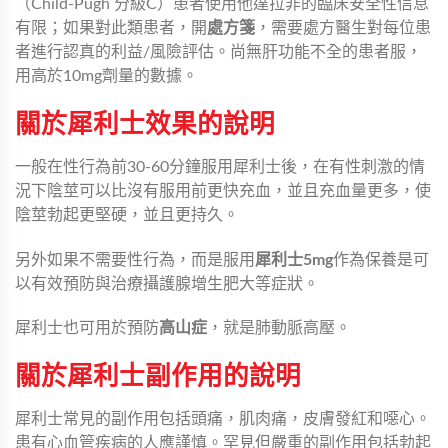
（Child-Pugh 分級C）患者使用他達拉非的臨床安全性信息
有限；如果對此類患者，開
處方箋
，需要處方醫生對每位患
者進行認真的利益/風險評估。尚無肝功能不全的患者服，
用高於10mg劑量的數據。
關於犀利士效果的說明
一般在性行為前30-60分鐘服用犀利士後，在有性刺激的情
況下陰莖可以比沒有服用前更快充血，並且充血量更多，使
陰莖勃起更堅硬，並且更持久。
另外如果不需要性行為，而是服用
犀利士5mg
作為保養是可
以有效預防與治療攝護腺增生肥大等症狀。
犀利士也可用於預防
高山症
，就是肺動脈高壓。
關於犀利士副作用的說明
犀利士常見的副作用包括頭痛，肌肉痛，皮膚發紅和噁心。
患有心血管疾病的人應謹慎。罕見但嚴重的副作用包括勃起