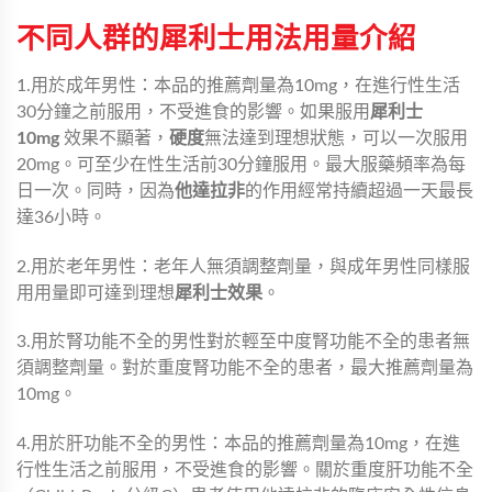
不同人群的犀利士用法用量介紹
1.用於成年男性：本品的推薦劑量為10mg，在進行性生活
30分鐘之前服用，不受進食的影響。如果服用
犀利士
10mg
效果不顯著，
硬度
無法達到理想狀態，可以一次服用
20mg。可至少在性生活前30分鐘服用。最大服藥頻率為每
日一次。同時，因為
他達拉非
的作用經常持續超過一天最長
達36小時。
2.用於老年男性：老年人無須調整劑量，與成年男性同樣服
用用量即可達到理想
犀利士效果
。
3.用於腎功能不全的男性對於輕至中度腎功能不全的患者無
須調整劑量。對於重度腎功能不全的患者，最大推薦劑量為
10mg。
4.用於肝功能不全的男性：本品的推薦劑量為10mg，在進
行性生活之前服用，不受進食的影響。關於重度肝功能不全