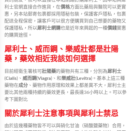
買的朋友，就可以直接在本站網路訂購犀利士，因本站與犀
利士官網直接合作進貨，在
價格
方面比藥局與醫院可以更實
惠，另本站郵寄包裹都採用隱秘包裝，保護客戶隱私，包裹
配送全程保密，讓客戶可以很方便購買到自己想要的藥物又
保護隱私，所以
犀利士網購
也是近年來興起的一種
價錢
實惠
的購買途徑。
犀利士、威而鋼、樂威壯都是壯陽
藥，藥效相近我該如何選擇
目前經衛生署核可
壯陽藥
的藥物共有三種，分別為
犀利士
(
Cialis
)、
威而鋼
(
Viagra
)、和
樂威壯
(
Levitra
)。基本上這三種
藥物在
成分
、藥物作用原理和效果上都差異不大，犀利士主
要比其他兩種持續的藥效更長，最長達36小時以上。可以參
考下圖對比
關於犀利士注意事項與犀利士禁忌
由於這幾種藥物皆不可以與硝化甘油（硝酸鹽藥物）合用，