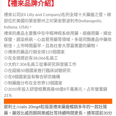
【禮來品牌介紹】
禮來公司(Eli Lilly and Company)名列全球十大藥廠之壹，總
部位於美國印第安那州之印第安那波利市(Indianapolis,
Indiana, USA)。
禮來的產品主要集中在中樞神經系統用藥、癌癥用藥、婦女
保健、感染疾病、心血管用藥等領域，多是同類產品中藥效
較佳、上市時間最早，且為社會大眾最需要的藥物。
⊙禮來的藥品行銷全球125個國家
⊙在全球將近有38,066名員工
⊙大約7,306名員工從事研究與發展工作
⊙在超過50個國家進行臨床試驗研究
⊙在8個國家設有聯合研究機構
⊙制藥廠分布在全世界13個國家
⊙2010年投入研發經費高達48億8千萬美元，占年營業額
21%
犀利士/cialis 20mg4粒版是禮來藥廠暢銷多年的一款壯陽
藥，藥效比威而鋼與樂威壯等持續時間更長，通常提前30分