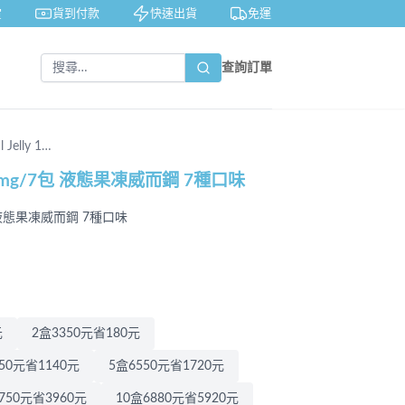
貨到付款
快速出貨
免運費
私密包裝
查詢訂單
 Jelly 1…
y 100 mg/7包 液態果凍威而鋼 7種口味
g/7包 液態果凍威而鋼 7種口味
元
2盒3350元省180元
50元省1140元
5盒6550元省1720元
750元省3960元
10盒6880元省5920元