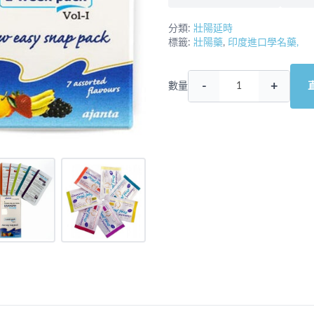
分類:
壯陽延時
標籤:
壯陽藥
,
印度進口學名藥,
-
+
數量