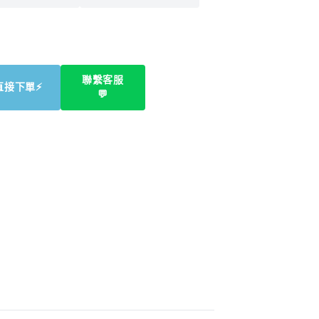
聯繫客服
直接下單⚡
💬