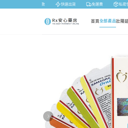
7天鑒賞
貨到付款
快速出貨
免運費
私密包
全部產品
首頁
壯陽