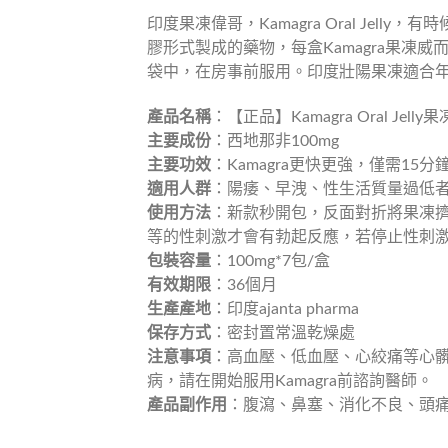
印度果凍偉哥，Kamagra Oral Jel
膠形式製成的藥物，每盒Kamagra果凍
袋中，在房事前服用。印度壯陽果凍適合
產品名稱
：【正品】Kamagra Oral Jell
主要成份
：西地那非100mg
主要功效
：Kamagra更快更強，僅需1
適用人群
：陽痿、早洩、性生活質量過低
使用方法
：新款秒開包，反面對折將果凍擠
等的性刺激才會有勃起反應，若停止性刺激
包裝容量
：100mg*7包/盒
有效期限
：36個月
生產產地
：印度ajanta pharma
保存方式
：密封置常溫乾燥處
注意事項
：高血壓、低血壓、心絞痛等心
病，請在開始服用Kamagra前諮詢醫師。
產品副作用
：腹瀉、鼻塞、消化不良、頭