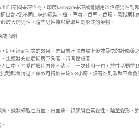
ly，有時候也叫泰國果凍偉哥，印度kamagra果凍威爾剛用於治療男性
威而鋼包含7袋不同口味的鳳梨，橙，草莓，香草，香蕉，黑醋栗和奶
年齡較大的男性，這些男性難以攝取片劑形式的藥物。
y果凍威而剛
5分鐘，即可達到完美的效果，是目前壯陽市場上藥效最快的壯陽藥
者、生殖器充血后硬度不夠者、時間極短者
入口中，性愛前服用方便不沾手！一次使用一包，於性活動前15
則勃起會消退。藥效可持續長達6-8小時，沒有性刺激就不會
髒病、鐮狀細胞性貧血、白血病、視網膜色素變性、陰莖變形、
痛。