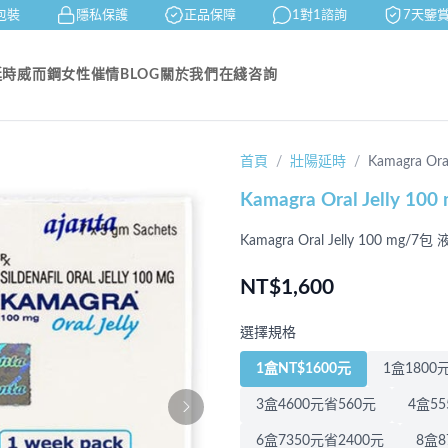
裝
隱私保護
正品保障
1對1諮詢
7天鑒賞
延時
威而鋼
女性催情
BLOG
關於我們
在綫咨詢
首頁
壯陽延時
Kamagra Oral
Kamagra Oral Jell
Kamagra Oral Jelly 100 m
NT$1,600
選擇規格
1盒NT$1600元
1盒1800
3盒4600元省560元
4盒55
6盒7350元省2400元
8盒8