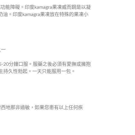
勃起功能障礙。印度kamagra果凍威而鋼是以凝
油。印度kamagra果凍放在特殊的果凍小
之一
-20分鐘口服。服藥之後必須有愛撫或擁抱
發生持久性勃起。一天只能服用一包。
對西地那非過敏，如果您患有以上任何疾