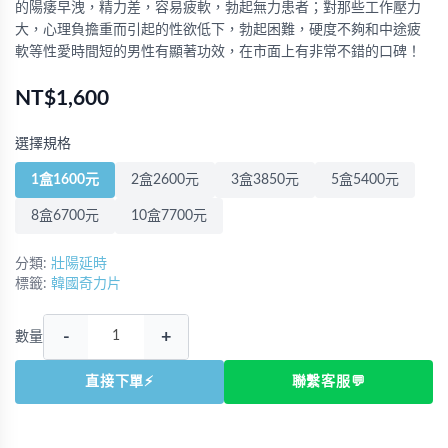
的陽痿早洩，精力差，容易疲軟，勃起無力患者；對那些工作壓力
大，心理負擔重而引起的性欲低下，勃起困難，硬度不夠和中途疲
軟等性愛時間短的男性有顯著功效，在市面上有非常不錯的口碑！
NT$1,600
選擇規格
1盒1600元
2盒2600元
3盒3850元
5盒5400元
8盒6700元
10盒7700元
分類:
壯陽延時
標籤:
韓國奇力片
-
+
數量
直接下單⚡
聯繫客服💬