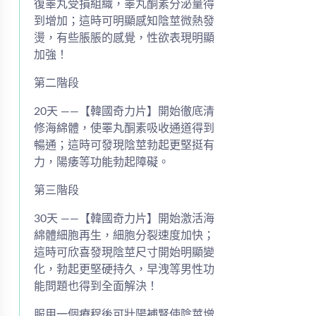
復睪丸受損組織，睪丸酮素分泌量得
到增加；這時可明顯感知陰莖微熱發
燙，有些脹脹的感覺，性欲表現明顯
加強！
第二階段
20天 ——【韓國奇力片】開始徹底清
修海綿體，使睪丸酮素吸收通道得到
暢通；這時可發現陰莖勃起更堅挺有
力，陽痿等功能勃起障礙。
第三階段
30天 ——【韓國奇力片】開始激活海
綿體細胞再生，細胞分裂速度加快；
這時可欣喜發現陰莖尺寸開始明顯變
化，勃起更堅硬持久，早洩等男性功
能問題也得到全面解決！
服用一個療程後可壯陽補腎使陰莖增