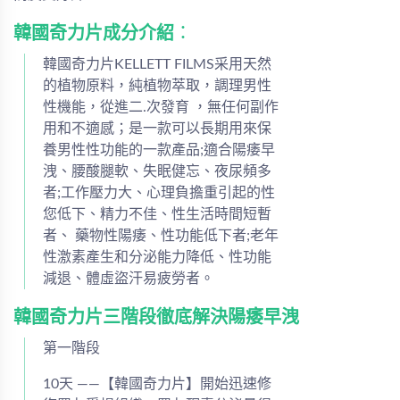
韓國奇力片成分介紹
：
韓國奇力片KELLETT FILMS采用天然
的植物原料，純植物萃取，調理男性
性機能，從進二.次發育 ，無任何副作
用和不適感；是一款可以長期用來保
養男性性功能的一款產品;適合陽痿早
洩、腰酸腿軟、失眠健忘、夜尿頻多
者;工作壓力大、心理負擔重引起的性
您低下、精力不佳、性生活時間短暫
者、 藥物性陽痿、性功能低下者;老年
性激素產生和分泌能力降低、性功能
減退、體虛盜汗易疲勞者。
韓國奇力片三階段徹底解決陽痿早洩
第一階段
10天 ——【韓國奇力片】開始迅速修