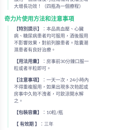
大增長功效！（四瓶為一個療程）
奇力片使用方法和注意事項
【特別提示】
：本品高血壓、心臟
病、糖尿病患者均可服用，酒後服用
不影響效果，對前列腺患者。陰囊潮
濕患者有良好治療。
【用法用量】
：房事前30分鐘口服一
粒或者半粒即可。
【注意事項】
：一天一次，24小時內
不得重複服用，如果出現多次勃起或
房事中久勃不洩者，可飲涼開水解
之。
【包裝容量】
：10粒/瓶
【 有效期 】
：三年