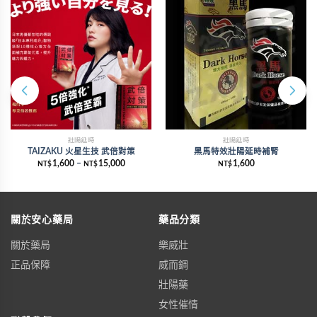
壯陽延時
壯陽延時
TAIZAKU 火星生技 武倍對策
黑馬特效壯陽延時補腎
1,600
–
15,000
1,600
NT$
NT$
NT$
關於安心藥局
藥品分類
關於藥局
樂威壯
正品保障
威而鋼
壯陽藥
女性催情