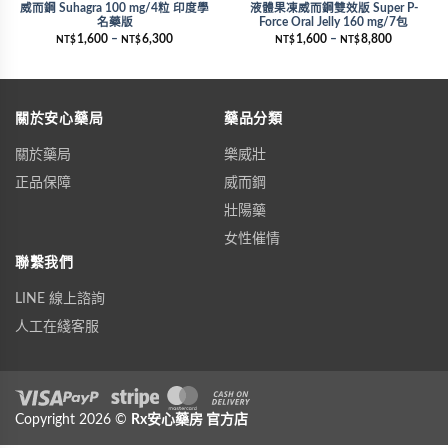
威而鋼 Suhagra 100 mg/4粒 印度學
液體果凍威而鋼雙效版 Super P-
名藥版
Force Oral Jelly 160 mg/7包
1,600
–
6,300
1,600
–
8,800
NT$
NT$
NT$
NT$
關於安心藥局
藥品分類
關於藥局
樂威壯
正品保障
威而鋼
壯陽藥
女性催情
聯繫我們
LINE 線上諮詢
人工在綫客服
Visa
Copyright 2026 ©
PayPal
Stripe
Rx安心藥房
MasterCard
官方店
Cash On Delivery