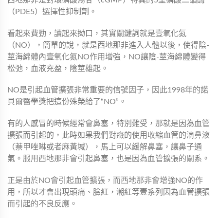
（PDE5）選擇性抑制劑。
看起來費勁，讀起來拗口，其實關鍵詞就是壹氧化氮
（NO），簡單的說，就是西地那非進入人體以後，使得陰-
莖海綿體內壹氧化氮NO作用增強，NO讓陰-莖海綿體變得
松弛，血液充盈，陰莖雄起。
NO是引起血管擴張非常重要的信號因子，因此1998年的諾
貝爾醫學獎把這份殊榮給了“NO”。
有的人感冒的時候經常會鼻塞，特別難受，那就是因為血管
擴張而引起的，此時如果我們對癥的使用收縮血管的滴鼻液
（萘甲唑啉或者麻黃堿），馬上可以緩解鼻塞，讓鼻子通
氣。服用西地那非會引起鼻塞，也是因為血管擴張的關系。
正是由於NO會引起血管擴張，而西地那非會增強NO的作
用，所以才會出現頭痛、臉紅，潮紅等壹系列因為血管擴張
而引起的不良反應。