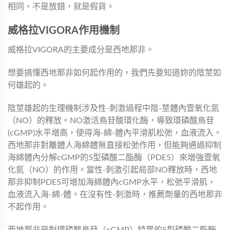
相同，不是放錯，就是假貨。
威格拉VIGORA作用機制
威格拉VIGORA的主要成分是西地那非。
想要搞懂西地那非如何起作用的，我們先要知道妳的陰莖如
何雄起的。
陰莖雄起的生理機制涉及性-刺激過程中陰-莖體內壹氧化氮
（NO）的釋放。NO激活鳥苷酸環化酶，導致環磷酸鳥苷
(cGMP)水平增高，使得海-綿-體內平滑肌松弛，血液流入。
西地那非對離體人海綿體無直接松弛作用，但能夠通過抑制
海綿體內分解cGMP的5型磷酸二酯酶（PDE5）來增強壹氧
化氮（NO）的作用。當性-刺激引起局部NO釋放時，西地
那非抑制PDE5可增加海綿體內cGMP水平，松弛平滑肌，
血液流入海-綿-體。在沒有性-刺激時，推薦劑量的西地那非
不起作用。
西地那非是對環磷酸鳥苷（cGMP）特異的5型磷酸二酯酶