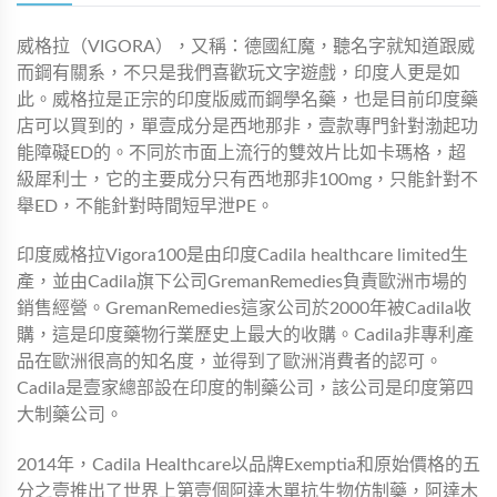
威格拉（VIGORA），又稱：德國紅魔，聽名字就知道跟威
而鋼有關系，不只是我們喜歡玩文字遊戲，印度人更是如
此。威格拉是正宗的印度版威而鋼學名藥，也是目前印度藥
店可以買到的，單壹成分是西地那非，壹款專門針對渤起功
能障礙ED的。不同於市面上流行的雙效片比如卡瑪格，超
級犀利士，它的主要成分只有西地那非100mg，只能針對不
舉ED，不能針對時間短早泄PE。
印度威格拉Vigora100是由印度Cadila healthcare limited生
產，並由Cadila旗下公司GremanRemedies負責歐洲市場的
銷售經營。GremanRemedies這家公司於2000年被Cadila收
購，這是印度藥物行業歷史上最大的收購。Cadila非專利產
品在歐洲很高的知名度，並得到了歐洲消費者的認可。
Cadila是壹家總部設在印度的制藥公司，該公司是印度第四
大制藥公司。
2014年，Cadila Healthcare以品牌Exemptia和原始價格的五
分之壹推出了世界上第壹個阿達木單抗生物仿制藥，阿達木