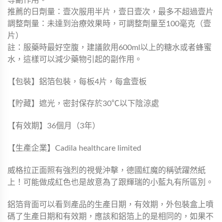
推薦的日劑量：壹次服用半片，壹日壹次，最多不超過壹片
調整劑量：未達到治療效果時，可調整劑量至100毫克（壹
片）
註：服藥時最好空腹，建議飲用600ml以上的糖水或者蜂蜜
水，這樣可以減少藥物引起的副作用。
【包裝】鋁箔包裝，每板4片，每盒壹板
【貯藏】遮光，密封保存於30℃以下陰涼處
【有效期】36個月（3年）
【生產企業】Cadila healthcare limited
威格拉正面照有強烈的視覺沖擊，德國紅魔的稱號躍然紙
上！可能做成紅色也是故意為了跟輝瑞的小藍丸有所區別。
鋁箔背面可以看到產品的生產日期，有效期，外包裝盒上噴
碼了生產日期和有效期，應該和鋁箔上的是相同的，如果不