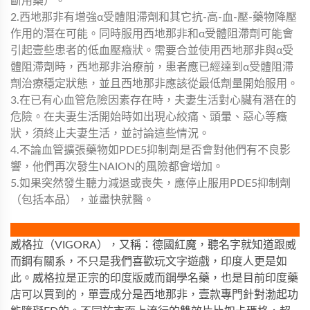
斷用藥）。
2.西地那非有增強α受體阻滯劑和其它抗-高-血-壓-藥物降壓
作用的潛在可能。同時服用西地那非和α受體阻滯劑可能會
引起壹些患者的低血壓癥狀。需要合並使用西地那非與α受
體阻滯劑時，西地那非治療前，患者應已經達到α受體阻滯
劑治療穩定狀態，並且西地那非應該從最低劑量開始服用。
3.在已有心血管危險因素存在時，夫妻生活對心臟有潛在的
危險。在夫妻生活開始時如出現心絞痛、頭暈、惡心等癥
狀，須終止夫妻生活，並討論這些情況。
4.不論血管擴張藥物如PDE5抑制劑是否會對他們有不良影
響，他們再次發生NAION的風險都會增加。
5.如果突然發生聽力減退或喪失，應停止服用PDE5抑制劑
（包括本品），並盡快就醫。
威格拉（VIGORA），又稱：德國紅魔，聽名字就知道跟威
而鋼有關系，不只是我們喜歡玩文字遊戲，印度人更是如
此。威格拉是正宗的印度版威而鋼學名藥，也是目前印度藥
店可以買到的，單壹成分是西地那非，壹款專門針對渤起功