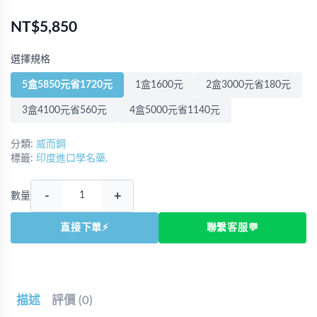
NT$5,850
選擇規格
5盒5850元省1720元
1盒1600元
2盒3000元省180元
3盒4100元省560元
4盒5000元省1140元
分類:
威而鋼
標籤:
印度進口學名藥,
-
+
數量
直接下單⚡
聯繫客服💬
描述
評價 (0)