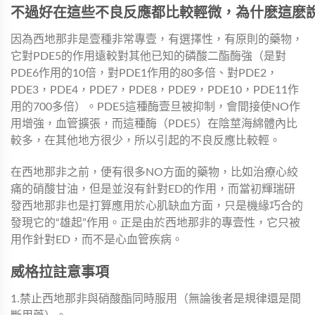
不過好在這些不良反應都比較輕微，為什麽這麽
因為西地那非是壹種非常專壹，有選擇性，有原則的藥物，
它對PDE5的作用遠較對其他已知的磷酸二酯酶強（是對
PDE6作用的10倍，對PDE1作用的80多倍、對PDE2，
PDE3，PDE4，PDE7，PDE8，PDE9，PDE10，PDE11作
用的700多倍）。PDE5這種酶壹旦被抑制，會間接使NO作
用增強，血管擴張，而這種酶（PDE5）在陰莖海綿體內比
較多，在其他地方很少，所以引起的不良反應比較輕。
在西地那非之前，便有很多NO方面的藥物，比如治療心絞
痛的硝酸甘油，但是並沒有針對ED的作用，而當初輝瑞研
發西地那非也是打算應用於心肌缺血方面，只是機緣巧合的
發現它的“雄起”作用。正是由於西地那非的專壹性，它只被
用作針對ED，而不是心血管疾病。
威格拉註意事項
1.禁止西地那非與硝酸酯同時服用（無論後者是規律還是間