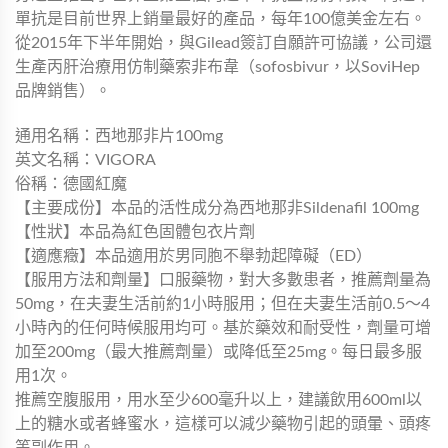
單抗是目前世界上銷量最好的產品，每年100億美金左右。
從2015年下半年開始，與Gilead簽訂自願許可協議，公司還
生產丙肝治療用仿制藥索非布韋（sofosbivur，以SoviHep
品牌銷售）。
通用名稱：西地那非片100mg
英文名稱：VIGORA
俗稱：德國紅魔
【主要成份】本品的活性成分為西地那非Sildenafil 100mg
【性狀】本品為紅色固體包衣片劑
【適應癥】本品適用於男同胞不舉勃起障礙（ED）
【服用方法和劑量】口服藥物，對大多數患者，推薦劑量為
50mg，在夫妻生活前約1小時服用；但在夫妻生活前0.5～4
小時內的任何時候服用均可。基於藥效和耐受性，劑量可增
加至200mg（最大推薦劑量）或降低至25mg。每日最多服
用1次。
推薦空腹服用，用水至少600毫升以上，建議飲用600ml以
上的糖水或者蜂蜜水，這樣可以減少藥物引起的頭暈、頭疼
等副作用。