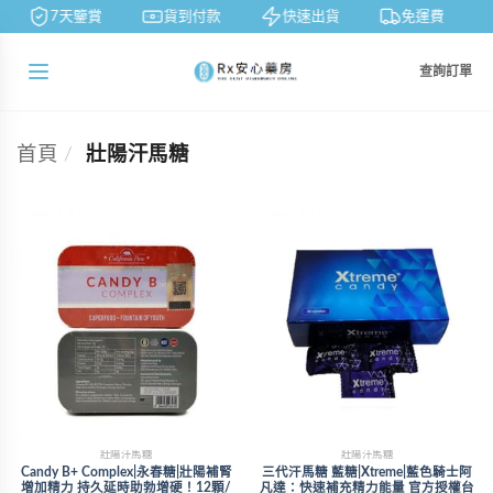
7天鑒賞
貨到付款
快速出貨
免運費
查詢訂單
首頁
/
壯陽汗馬糖
壯陽汗馬糖
壯陽汗馬糖
Candy B+ Complex|永春糖|壯陽補腎
三代汗馬糖 藍糖|Xtreme|藍色騎士阿
增加精力 持久延時助勃增硬！12顆/
凡達：快速補充精力能量 官方授權台