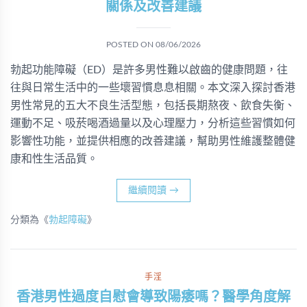
關係及改善建議
POSTED ON
08/06/2026
勃起功能障礙（ED）是許多男性難以啟齒的健康問題，往
往與日常生活中的一些壞習慣息息相關。本文深入探討香港
男性常見的五大不良生活型態，包括長期熬夜、飲食失衡、
運動不足、吸菸喝酒過量以及心理壓力，分析這些習慣如何
影響性功能，並提供相應的改善建議，幫助男性維護整體健
康和性生活品質。
繼續閱讀
→
分類為《
勃起障礙
》
手淫
香港男性過度自慰會導致陽痿嗎？醫學角度解