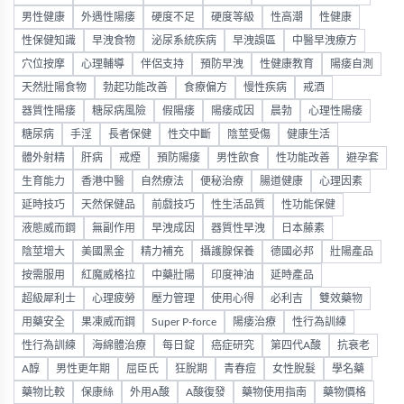
男性健康
外遇性陽痿
硬度不足
硬度等級
性高潮
性健康
性保健知識
早洩食物
泌尿系統疾病
早洩誤區
中醫早洩療方
穴位按摩
心理輔導
伴侶支持
預防早洩
性健康教育
陽痿自測
天然壯陽食物
勃起功能改善
食療偏方
慢性疾病
戒酒
器質性陽痿
糖尿病風險
假陽痿
陽痿成因
晨勃
心理性陽痿
糖尿病
手淫
長者保健
性交中斷
陰莖受傷
健康生活
體外射精
肝病
戒煙
預防陽痿
男性飲食
性功能改善
避孕套
生育能力
香港中醫
自然療法
便秘治療
腸道健康
心理因素
延時技巧
天然保健品
前戲技巧
性生活品質
性功能保健
液態威而鋼
無副作用
早洩成因
器質性早洩
日本藤素
陰莖增大
美國黑金
精力補充
攝護腺保養
德國必邦
壯陽產品
按需服用
紅魔威格拉
中藥壯陽
印度神油
延時產品
超級犀利士
心理疲勞
壓力管理
使用心得
必利吉
雙效藥物
用藥安全
果凍威而鋼
Super P-force
陽痿治療
性行為訓練
性行為訓練
海綿體治療
每日錠
癌症研究
第四代A酸
抗衰老
A醇
男性更年期
屈臣氏
狂脫期
青春痘
女性脫髮
學名藥
藥物比較
保康絲
外用A酸
A酸復發
藥物使用指南
藥物價格