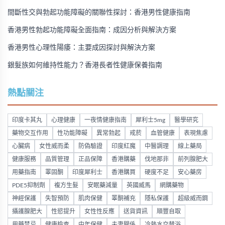
間斷性交與勃起功能障礙的關聯性探討：香港男性健康指南
香港男性勃起功能障礙全面指南：成因分析與解決方案
香港男性心理性陽痿：主要成因探討與解決方案
銀髮族如何維持性能力？香港長者性健康保養指南
熱點關注
印度卡其丸
心理健康
一夜情健康指南
犀利士5mg
醫學研究
藥物交互作用
性功能障礙
異常勃起
戒菸
血管健康
表現焦慮
心臟病
女性威而柔
防偽驗證
印度紅魔
中醫調理
線上藥局
健康服務
品質管理
正品保障
香港購藥
伐地那非
前列腺肥大
用藥指南
睪固酮
印度犀利士
香港購買
硬度不足
安心藥房
PDE5抑制劑
複方生髮
安眠藥減量
英國威馬
網購藥物
神經保護
失智預防
肌肉保健
睪酮補充
隱私保護
超級威而鋼
攝護腺肥大
性慾提升
女性性反應
送貨資訊
順豐自取
用藥禁忌
健康檢查
中年保健
夫妻關係
冷熱水交替浴