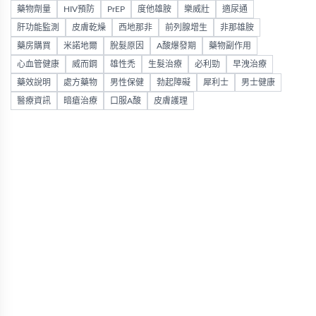
藥物劑量
HIV預防
PrEP
度他雄胺
樂威壯
適尿通
肝功能監測
皮膚乾燥
西地那非
前列腺增生
非那雄胺
藥房購買
米諾地爾
脫髮原因
A酸爆發期
藥物副作用
心血管健康
威而鋼
雄性禿
生髮治療
必利勁
早洩治療
藥效說明
處方藥物
男性保健
勃起障礙
犀利士
男士健康
醫療資訊
暗瘡治療
口服A酸
皮膚護理