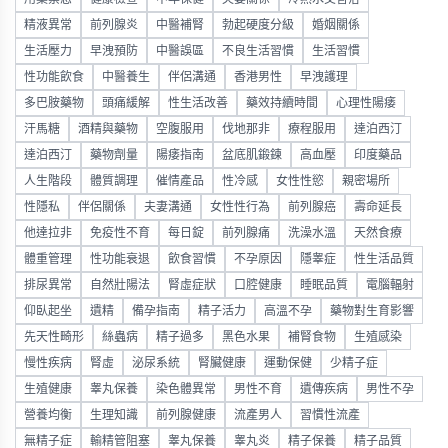
精液異常
前列腺炎
中醫補腎
勃起硬度分級
婚姻關係
生活壓力
早洩預防
中醫誤區
不良生活習慣
生活習慣
性功能飲食
中醫養生
伴侶溝通
香港男性
早洩護理
多巴胺藥物
頭痛緩解
性生活改善
藥效持續時間
心理性陽痿
汗馬糖
酒精與藥物
空腹服用
伐地那非
療程服用
達泊西汀
達泊西汀
藥物劑量
陽痿指南
盆底肌鍛鍊
高血壓
印度藥品
人生階段
體質調理
催情產品
性冷感
女性性慾
親密場所
性隱私
伴侶關係
夫妻溝通
女性性行為
前列腺癌
壽命延長
他達拉非
免疫性不育
每日錠
前列腺痛
洗澡水溫
天然食療
體重管理
性功能衰退
飲食習慣
不孕原因
隱睾症
性生活品質
排尿異常
自然壯陽法
腎虛症狀
口腔健康
睡眠品質
電腦輻射
仰臥起坐
遺精
備孕指南
精子活力
高溫不孕
藥物對生育影響
先天性畸形
絲蟲病
精子過多
黑色水果
補腎食物
生殖感染
慢性疾病
腎虛
泌尿系統
腎臟健康
運動保健
少精子症
生殖健康
睾丸保養
染色體異常
男性不育
遺傳疾病
男性不孕
營養均衡
生理知識
前列腺健康
流產男人
習慣性流產
無精子症
輸精管阻塞
睾丸保養
睾丸炎
精子保養
精子品質