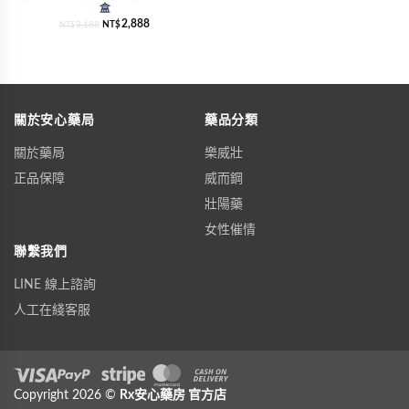
盒
2,888
3,188
NT$
NT$
關於安心藥局
藥品分類
關於藥局
樂威壯
正品保障
威而鋼
壯陽藥
女性催情
聯繫我們
LINE 線上諮詢
人工在綫客服
Visa
Copyright 2026 ©
PayPal
Stripe
Rx安心藥房
MasterCard
官方店
Cash On Delivery