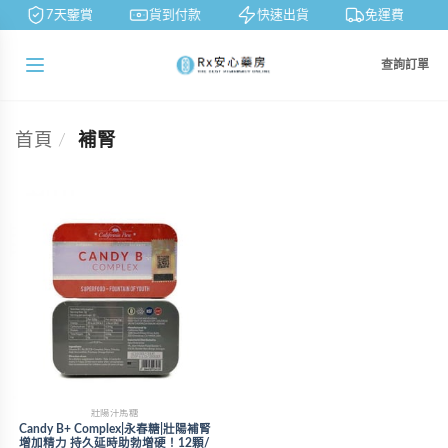
7天鑒賞
貨到付款
快速出貨
免運費
查詢訂單
首頁
/
補腎
壯陽汗馬糖
Candy B+ Complex|永春糖|壯陽補腎
增加精力 持久延時助勃增硬！12顆/