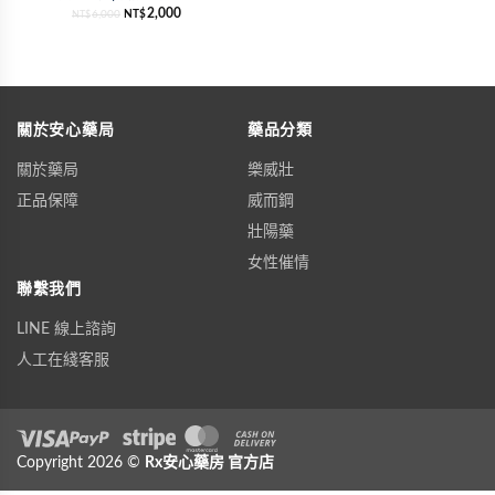
2,000
6,000
NT$
NT$
關於安心藥局
藥品分類
關於藥局
樂威壯
正品保障
威而鋼
壯陽藥
女性催情
聯繫我們
LINE 線上諮詢
人工在綫客服
Visa
Copyright 2026 ©
PayPal
Stripe
Rx安心藥房
MasterCard
官方店
Cash On Delivery