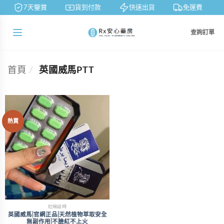
7天鑒賞
貨到付款
快速出貨
免運費
查詢訂單
首頁
/
英國威馬PTT
熱賣
壯陽延時
英國威馬|官網正品|天然植物萃取安全
無副作用|不臉紅不上火