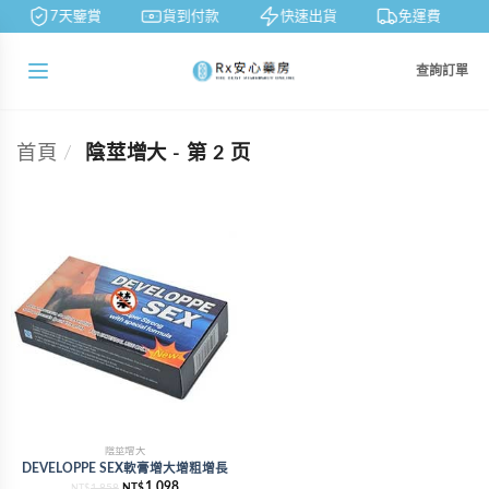
7天鑒賞
貨到付款
快速出貨
免運費
查詢訂單
首頁
/
陰莖增大 - 第 2 页
陰莖增大
DEVELOPPE SEX軟膏增大增粗增長
1,098
1,858
NT$
NT$