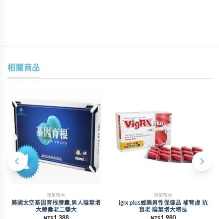
相關商品
陰莖增大
陰莖增大
美國太空基因育根膠囊,男人陰莖增
igrx plus威樂男性保健品 補腎虛 抗
大膠囊老二變大
衰老 陰莖增大增長
1,388
1,980
NT$
NT$