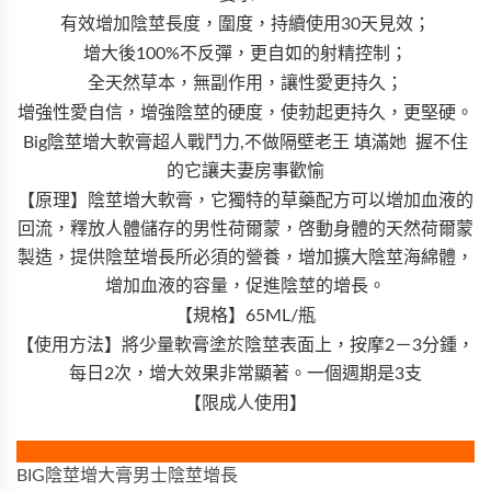
有效增加陰莖長度，圍度，持續使用30天見效；
增大後100%不反彈，更自如的射精控制；
全天然草本，無副作用，讓性愛更持久；
增強性愛自信，增強陰莖的硬度，使勃起更持久，更堅硬。
Big陰莖增大軟膏超人戰鬥力,不做隔壁老王 填滿她 握不住
的它讓夫妻房事歡愉
【原理】陰莖增大軟膏，它獨特的草藥配方可以增加血液的
回流，釋放人體儲存的男性荷爾蒙，啓動身體的天然荷爾蒙
製造，提供陰莖增長所必須的營養，增加擴大陰莖海綿體，
增加血液的容量，促進陰莖的增長。
【規格】65ML/瓶
【使用方法】將少量軟膏塗於陰莖表面上，按摩2－3分鍾，
每日2次，增大效果非常顯著。一個週期是3支
【限成人使用】
BIG陰莖增大膏男士陰莖增長