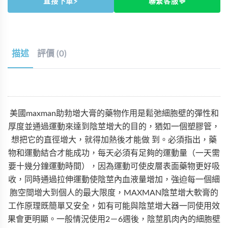
直接下單⚡
聯繫客服💬
描述
評價 (0)
美國maxman助勃增大膏的藥物作用是鬆弛細胞壁的彈性和
厚度並通過運動來達到陰莖增大的目的，猶如一個塑膠管，
想把它的直徑增大，就得加熱後才能做 到。必須指出，藥
物和運動結合才能成功，每天必須有足夠的運動量（一天需
要十幾分鐘運動時間），因為運動可使皮層表面藥物更好吸
收，同時通過拉伸運動使陰莖內血液量增加，強迫每一個細
胞空間增大到個人的最大限度，MAXMAN陰莖增大軟膏的
工作原理既簡單又安全，如有可能與陰莖增大器一同使用效
果會更明顯。一般情況使用2－6週後，陰莖肌肉內的細胞壁