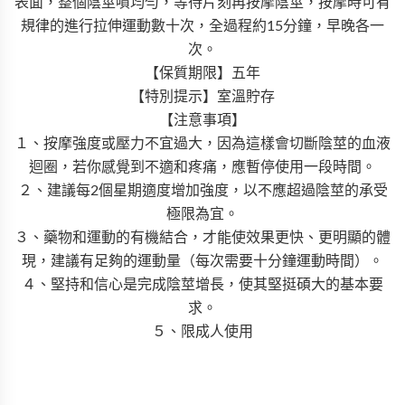
表面，整個陰莖噴均勻，等待片刻再按摩陰莖，按摩時可有
規律的進行拉伸運動數十次，全過程約15分鐘，早晚各一
次。
【保質期限】五年
【特別提示】室溫貯存
【注意事項】
１、按摩強度或壓力不宜過大，因為這樣會切斷陰莖的血液
迴圈，若你感覺到不適和疼痛，應暫停使用一段時間。
２、建議每2個星期適度增加強度，以不應超過陰莖的承受
極限為宜。
３、藥物和運動的有機結合，才能使效果更快、更明顯的體
現，建議有足夠的運動量（每次需要十分鐘運動時間）。
４、堅持和信心是完成陰莖增長，使其堅挺碩大的基本要
求。
５、限成人使用