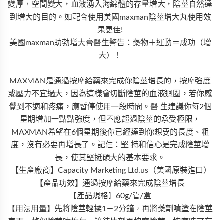
變厚，空間變大，血液湧入海綿體的存量增大，陰莖自然達
到增大的目的。如配合使用美國maxman陰莖增大丸使用效
果更佳!
美國maxman助勃增大膏醫生警告：藥物＋運動＝成功（增
大）！
MAXMAN是通過按摩給藥來完成你陰莖增長的，按摩強度
或壓力不宜過大，因為這樣會切斷陰莖的血液迴圈，若你感
覺到不適和疼痛，應暫停使用一段時間。醫 生建議你每2個
星期增加一點點強度，但不應超過陰莖的承受極限，
MAXMAN希望在6個星期後你已經達到你想要的長度、粗
度，沒有必要再增長了。記住：堅 持和信心是完成陰莖增
長，使其堅挺碩大的基本要求。
【生產廠商】Capacity Marketing Ltd.us（美國原裝進口）
【產品功效】通過按摩給藥來完成陰莖增長
【產品規格】60g/管/盒
【用法用量】先將陰莖輕揉1－2分鐘，再將藥劑噴塗在陰莖