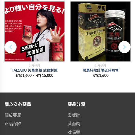
壯陽延時
壯陽延時
TAIZAKU 火星生技 武倍對策
黑馬特效壯陽延時補腎
1,600
–
15,000
1,600
NT$
NT$
NT$
關於安心藥局
藥品分類
關於藥局
樂威壯
正品保障
威而鋼
壯陽藥