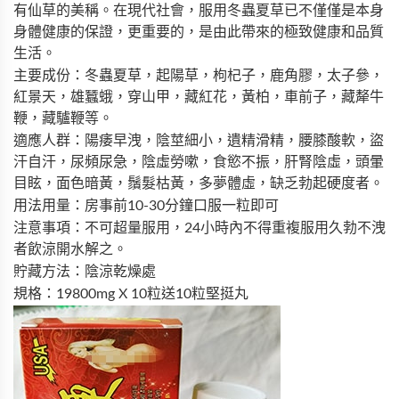
有仙草的美稱。在現代社會，服用冬蟲夏草已不僅僅是本身
身體健康的保證，更重要的，是由此帶來的極致健康和品質
生活。
主要成份：冬蟲夏草，起陽草，枸杞子，鹿角膠，太子參，
紅景天，雄蠶蛾，穿山甲，藏紅花，黃柏，車前子，藏犛牛
鞭，藏驢鞭等。
適應人群：陽痿早洩，陰莖細小，遺精滑精，腰膝酸軟，盜
汗自汗，尿頻尿急，陰虛勞嗽，食慾不振，肝腎陰虛，頭暈
目眩，面色暗黃，鬚髮枯黃，多夢體虛，缺乏勃起硬度者。
用法用量：房事前10-30分鐘口服一粒即可
注意事項：不可超量服用，24小時內不得重複服用久勃不洩
者飲涼開水解之。
貯藏方法：陰涼乾燥處
規格：19800mg X 10粒送10粒堅挺丸