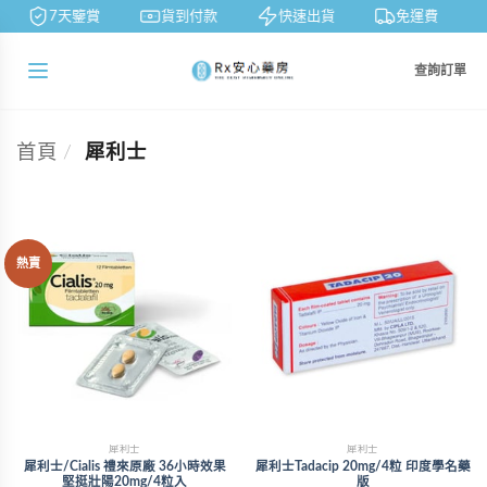
7天鑒賞
貨到付款
快速出貨
免運費
查詢訂單
首頁
/
犀利士
熱賣
犀利士
犀利士
犀利士/Cialis 禮來原廠 36小時效果
犀利士Tadacip 20mg/4粒 印度學名藥
堅挺壯陽20mg/4粒入
版