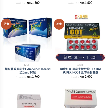
1,600
1,600
2,858
NT$
2,858
NT$
NT$
NT$
熱賣
熱賣
犀利士
犀利士
超級雙效犀利士Extra Super Tadarad
印度紅魔 犀利士雙效錠 | EXTRA
120mg/10粒
SUPER I-COT 延時助勃首選
1,960
1,600
2,858
NT$
2,858
NT$
NT$
NT$