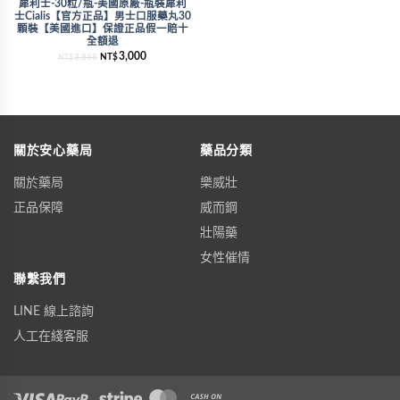
犀利士-30粒/瓶-美國原廠-瓶裝犀利
士Cialis【官方正品】男士口服藥丸30
顆裝【美國進口】保證正品假一賠十
全額退
3,000
3,858
NT$
NT$
關於安心藥局
藥品分類
關於藥局
樂威壯
正品保障
威而鋼
壯陽藥
女性催情
聯繫我們
LINE 線上諮詢
人工在綫客服