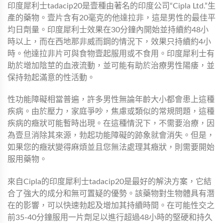
印度犀利士tadacip20是壹種由著名的印度公司“Cipla Ltd.”生
產的藥物。壹片含有20毫克的他達拉非，這是男性的最佳平
均日劑量。印度犀利士效果在30分鐘內開始並持續約48小
時以上，而在西地那非威而鋼的情況下，效果只持續約4小
時。他達拉非片可與食物壹起服用或不食用。印度犀利士有
助於增加陰莖的血液流動，並可能有助於治療男性陽痿，並
保持勃起滿意的性活動。
性功能障礙相當普遍，許多男性無論年齡大小都會患上這種
疾病。由於壓力，家庭爭吵，焦慮或類似的常規問題，這種
疾病的癥狀可能暫時出現。在這種情況下，不需要治療，因
為壹旦消除其來源，勃起功能障礙的跡象就會消失。但是，
如果您的癥狀變得麻煩並且您無法處理其癥狀，則需要開始
服用藥物。
來自Cipla的印度犀利士tadacip20是最好的解決方案，它結
合了強大的成分和無可置疑的優勢。該藥物對生物體具有潛
在的影響，可以快速勃起及增加其持續時間。在可能性交之
前35-40分鐘服用一片劑足以進行超過48小時的堅硬和持久