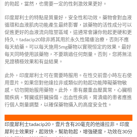
的勃起，當然，也需要一定的性刺激效果更好。
印度犀利士的特點是質量好，安全性和功效。藥物會對血液
循環和血液肌肉功能產生最終影響，該藥物的活性成分可以
促進更好的血液流向陰莖區域，這通常會讓你勃起更硬和更
持久。tadacip20除非將其用於永久性陽痿治療，否則不應
每天給藥。可以每天施用5mg藥物以實現恒定的效果。最好
每天同時使用該藥物，不要跳過任何劑量。否則，您將無法
見證積極效果和有益結果。
此外，印度犀利士可在需要時服用。在性交前壹小時左右使
用壹片。如果您對他達拉非或類似的勃起功能障礙藥物敏
感，切勿開始服用藥物。此外，患有嚴重血壓異常，心臟相
關疾病，腎臟或肝臟損傷，出血性疾病，胃潰瘍的患者應進
行個人劑量調整，以確保藥物攝入的高度安全性。
印度犀利士tadacip20，壹片含有20毫克的他達拉非。印度
犀利士效果好，起效快，幫助勃起，增強硬度，功效在30分