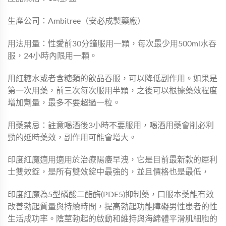
生產公司：Ambitree（安必成製藥廠）
用法用量：性愛前30分鐘服用一顆，每次最少用500ml水吞
服，24小時內限用一顆。
用紅糖水或者含糖類的飲品吞服，可以降低副作用。如果是
第一次用藥，前三次每次服用半顆，之後可以根據藥效程度
增加劑量，最多不要超過一粒。
用藥禁忌：註意喝酒後3小時不要服用，喝酒用藥會削必利
勁的延時藥效，副作用可能會增大。
印度紅魔適用適用於治療陽痿早洩，它是目前最新款的犀利
士雙效錠，是所有雙效錠中最強的，並且價格也是最低，
印度紅魔為5型磷酸二酯酶(PDE5)抑制藥，口服本藥能有效
改善勃起質量與持續時間，提高勃起功能障礙男性患者的性
生活成功率。陰莖勃起的啟動和維持與海綿體平滑肌細胞的