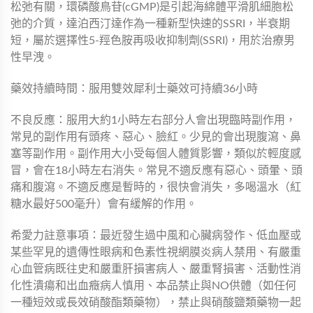
松弛有關，環磷酸鳥苷(cGMP)是引起海綿體平滑肌細胞松
弛的介質，達泊西汀達作為一種新型快速的SSRI，半衰期
短，屬於選擇性5-羥色胺再吸收抑制劑(SSRI)，用於治療男
性早洩。
藥效持續時間：服用雙效犀利士藥效可持續36小時
不良反應：服用大約1小時左右部分人會出現臨時副作用，
常見的副作用有頭疼、惡心、臉紅。少見的會出現腹瀉、鼻
塞等副作用。副作用大小受每個人體質影響，類似於輕度感
冒，會在18小時左右消失。常見不適反應有惡心、頭暈、頭
痛和腹瀉。不適反應是暫時的，很快會消失，多喝溫水（紅
糖水最好500毫升）會有緩解的作用。
希愛力註意事項：最近發生過中風和心臟病發作、低血壓或
某些罕見的遺傳性眼病和色素性視網膜炎病人禁用、有嚴重
心血管病既往史和嚴重肝損害病人、嚴重腎損害、活動性消
化性潰瘍和出血癥病人慎用、本品禁止與NO供體（如任何
一種短效或長效硝酸酯類藥物），禁止與硝酸鹽類藥物一起