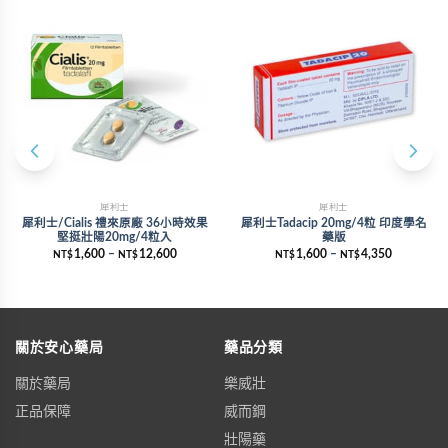
犀利士
犀利士
犀利士/Cialis 禮來原廠 36小時效果
犀利士Tadacip 20mg/4粒 印度學名
堅挺壯陽20mg/4粒入
藥版
1,600
–
12,600
1,600
–
4,350
NT$
NT$
NT$
NT$
關於安心藥局
藥品分類
關於藥局
樂威壯
正品保障
威而鋼
壯陽藥