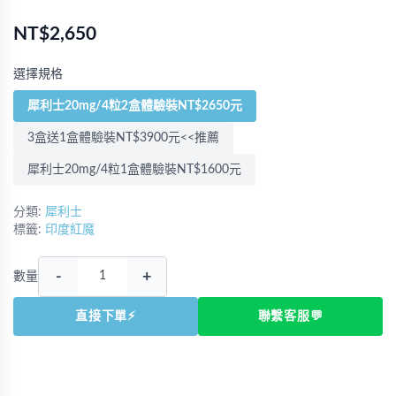
NT$2,650
選擇規格
犀利士20mg/4粒2盒體驗裝NT$2650元
3盒送1盒體驗裝NT$3900元<<推薦
犀利士20mg/4粒1盒體驗裝NT$1600元
分類:
犀利士
標籤:
印度紅魔
-
+
數量
直接下單⚡
聯繫客服💬