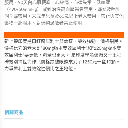
服用、90天內心肌梗塞、心絞痛、心律失常、低血壓
（<90/50mmHg）,或難治性高血壓患者禁用、婦女及哺乳
期孕婦禁用，未成年兒童及60歲以上老人禁用、禁止與其他
藥物一起服用、對藥物過敏者禁止使用
新上架印度進口紅魔犀利士雙效錠，藥效強勁，價格親民。
價格比它的老大哥“80mg版本雙效犀利士”和“120mg版本雙
效犀利士”要更低，劑量也更大。 是印度學名藥廠又一里程
碑級別捍世力作!!!,價格跌破眼鏡來到了1250元一盒10顆。
力爭犀利士雙效錠性價比之王地位。
相關商品