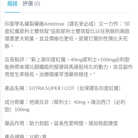
描述
評價 (0)
印度學名藥製藥廠Ambitree（譯名安必成）又一力作：“印
度紅魔犀利士雙效錠”這款犀利士雙效錠比以往熱銷的兩款
還要更大劑量，並且價格也更低。是實打實的性價比天花
板。
店長點評：“新上架印度紅魔，40mg犀利士+100mg必利勁
能夠帶來堪比鋼鐵般的堅硬與馬達般持久的動力，並且副作
用發生率極低，治療陽痿早洩藥效極佳。”
產品名稱：EXTRA SUPER I COT（台灣譯名印度紅魔）
成分劑量：他達拉非（犀利士）40mg + 達泊西汀（必利
勁）100mg
藥品作用：助力勃起，延長性愛時間，增加勃起硬度
產品規格：10粒/盒