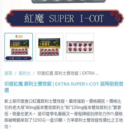
首頁
犀利士
印度紅魔 犀利士雙效錠 | EXTRA …
印度紅魔 犀利士雙效錠 | EXTRA SUPER I-COT 延時助勃首
選
新上架印度進口紅魔犀利士雙效錠，藥效強勁，價格親民。價格比
它的老大哥“80mg版本雙效犀利士”和“120mg版本雙效犀利士”要更
低，劑量也更大。 是印度學名藥廠又一里程碑級別捍世力作!!!,價格
跌破眼鏡來到了1250元一盒10顆。力爭犀利士雙效錠性價比之王地
位。