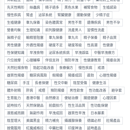
仰臥起坐
遺精
備孕指南
精子活力
高溫不孕
藥物對生育影響
先天性畸形
絲蟲病
精子過多
黑色水果
補腎食物
生殖感染
慢性疾病
腎虛
泌尿系統
腎臟健康
運動保健
少精子症
生殖健康
睾丸保養
染色體異常
男性不育
遺傳疾病
男性不孕
營養均衡
生理知識
前列腺健康
流產男人
習慣性流產
無精子症
輸精管阻塞
睾丸保養
睾丸炎
精子保養
精子品質
男性健康
外遇性陽痿
硬度不足
硬度等級
性高潮
性健康
性保健知識
早洩食物
泌尿系統疾病
早洩誤區
中醫早洩療方
穴位按摩
心理輔導
伴侶支持
預防早洩
性健康教育
陽痿自測
天然壯陽食物
勃起功能改善
食療偏方
慢性疾病
戒酒
器質性陽痿
糖尿病風險
假陽痿
陽痿成因
晨勃
心理性陽痿
糖尿病
手淫
長者保健
性交中斷
陰莖受傷
健康生活
體外射精
肝病
戒煙
預防陽痿
男性飲食
性功能改善
避孕套
生育能力
香港中醫
自然療法
便秘治療
腸道健康
心理因素
延時技巧
天然保健品
前戲技巧
性生活品質
性功能保健
液態威而鋼
無副作用
早洩成因
器質性早洩
日本藤素
陰莖增大
美國黑金
精力補充
攝護腺保養
德國必邦
壯陽產品
按需服用
紅魔威格拉
中藥壯陽
印度神油
延時產品