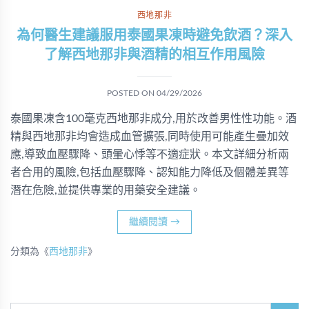
西地那非
為何醫生建議服用泰國果凍時避免飲酒？深入
了解西地那非與酒精的相互作用風險
POSTED ON
04/29/2026
泰國果凍含100毫克西地那非成分,用於改善男性性功能。酒
精與西地那非均會造成血管擴張,同時使用可能產生疊加效
應,導致血壓驟降、頭暈心悸等不適症狀。本文詳細分析兩
者合用的風險,包括血壓驟降、認知能力降低及個體差異等
潛在危險,並提供專業的用藥安全建議。
繼續閱讀
→
分類為《
西地那非
》