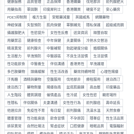
健康服務
品質管理
正品保障
香港購藥
伐地那非
前列腺肥大
用藥指南
睪固酮
印度犀利士
香港購買
硬度不足
安心藥房
PDE5抑制劑
複方生髮
安眠藥減量
英國威馬
網購藥物
神經保護
失智預防
肌肉保健
睪酮補充
隱私保護
超級威而鋼
攝護腺肥大
性慾提升
女性性反應
送貨資訊
順豐自取
用藥禁忌
健康檢查
中年保健
夫妻關係
冷熱水交替浴
精液異常
前列腺炎
中醫補腎
勃起硬度分級
婚姻關係
生活壓力
早洩預防
中醫誤區
不良生活習慣
生活習慣
性功能飲食
中醫養生
伴侶溝通
香港男性
早洩護理
多巴胺藥物
頭痛緩解
性生活改善
藥效持續時間
心理性陽痿
汗馬糖
酒精與藥物
空腹服用
伐地那非
療程服用
達泊西汀
達泊西汀
藥物劑量
陽痿指南
盆底肌鍛鍊
高血壓
印度藥品
人生階段
體質調理
催情產品
性冷感
女性性慾
親密場所
性隱私
伴侶關係
夫妻溝通
女性性行為
前列腺癌
壽命延長
他達拉非
免疫性不育
每日錠
前列腺痛
洗澡水溫
天然食療
體重管理
性功能衰退
飲食習慣
不孕原因
隱睾症
性生活品質
排尿異常
自然壯陽法
腎虛症狀
口腔健康
睡眠品質
電腦輻射