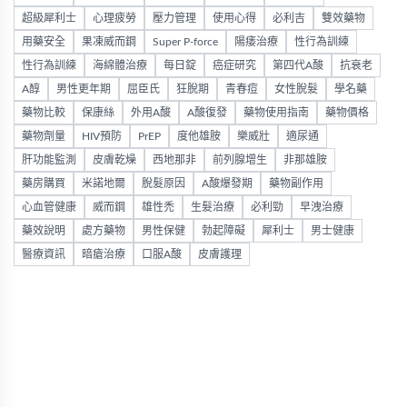
超級犀利士
心理疲勞
壓力管理
使用心得
必利吉
雙效藥物
用藥安全
果凍威而鋼
Super P-force
陽痿治療
性行為訓練
性行為訓練
海綿體治療
每日錠
癌症研究
第四代A酸
抗衰老
A醇
男性更年期
屈臣氏
狂脫期
青春痘
女性脫髮
學名藥
藥物比較
保康絲
外用A酸
A酸復發
藥物使用指南
藥物價格
藥物劑量
HIV預防
PrEP
度他雄胺
樂威壯
適尿通
肝功能監測
皮膚乾燥
西地那非
前列腺增生
非那雄胺
藥房購買
米諾地爾
脫髮原因
A酸爆發期
藥物副作用
心血管健康
威而鋼
雄性禿
生髮治療
必利勁
早洩治療
藥效說明
處方藥物
男性保健
勃起障礙
犀利士
男士健康
醫療資訊
暗瘡治療
口服A酸
皮膚護理