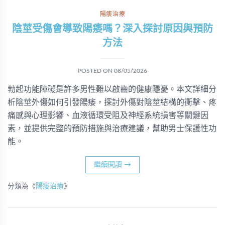
陽痿治療
陰莖受傷會導致陽痿嗎？深入探討原因與預防
方法
POSTED ON
08/05/2026
勃起功能障礙是許多男性難以啟齒的健康隱憂。本文詳細分
析陰莖外傷如何引發陽痿，探討外傷對陰莖結構的衝擊、疼
痛感與心理影響、血液循環受阻及神經系統損害等關鍵因
素，並提供完整的預防措施與治療建議，幫助男士保護性功
能。
繼續閱讀
→
分類為《
陽痿治療
》