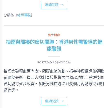
繼續閱讀
→
分類為《
勃起障礙
》
男士健康
抽煙與陽痿的密切關聯：香港男性需警惕的健
康警訊
POSTED ON
08/05/2026
抽煙會破壞血管內皮、阻礙血液流動、損害神經傳導並導致
荷爾蒙失衡，這四大機制直接影響男性勃起功能。戒煙後血
管功能可逐步改善，多數男性在幾週到幾個月內能感受到明
顯進步。
繼續閱讀
→