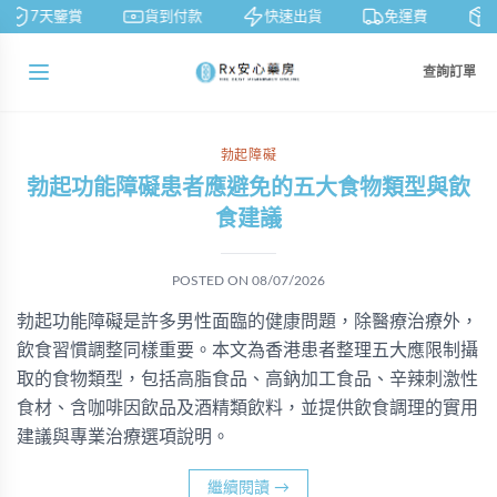
7天鑒賞
貨到付款
快速出貨
免運費
私
查詢訂單
勃起障礙
勃起功能障礙患者應避免的五大食物類型與飲
食建議
POSTED ON
08/07/2026
勃起功能障礙是許多男性面臨的健康問題，除醫療治療外，
飲食習慣調整同樣重要。本文為香港患者整理五大應限制攝
取的食物類型，包括高脂食品、高鈉加工食品、辛辣刺激性
食材、含咖啡因飲品及酒精類飲料，並提供飲食調理的實用
建議與專業治療選項說明。
繼續閱讀
→