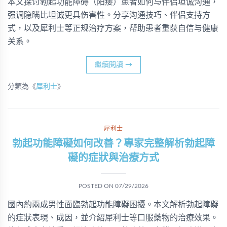
本文探讨勃起功能障碍（阳痿）患者如何与伴侣坦诚沟通，
强调隐瞒比坦诚更具伤害性。分享沟通技巧、伴侣支持方
式，以及犀利士等正规治疗方案，帮助患者重获自信与健康
关系。
繼續閱讀
→
分類為《
犀利士
》
犀利士
勃起功能障礙如何改善？專家完整解析勃起障
礙的症狀與治療方式
POSTED ON
07/29/2026
國內約兩成男性面臨勃起功能障礙困擾。本文解析勃起障礙
的症狀表現、成因，並介紹犀利士等口服藥物的治療效果。