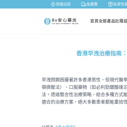
鑒賞
貨到付款
快速出貨
免運費
私密包裝
首頁
全部產品
壯陽
香港早洩治療指南
早洩問題困擾著許多香港男性，但現代醫
頓擠壓法）、口服藥物（如必利勁鹽酸達
法。透過整合性治療策略，結合多種方式
適合的治療方案，絕大多數患者都能重拾