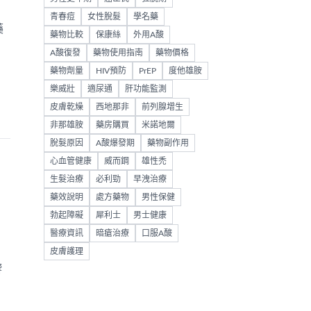
青春痘
女性脫髮
學名藥
藥
藥物比較
保康絲
外用A酸
A酸復發
藥物使用指南
藥物價格
藥物劑量
HIV預防
PrEP
度他雄胺
樂威壯
適尿通
肝功能監測
皮膚乾燥
西地那非
前列腺增生
非那雄胺
藥房購買
米諾地爾
脫髮原因
A酸爆發期
藥物副作用
心血管健康
威而鋼
雄性禿
生髮治療
必利勁
早洩治療
藥效說明
處方藥物
男性保健
勃起障礙
犀利士
男士健康
醫療資訊
暗瘡治療
口服A酸
。
皮膚護理
響