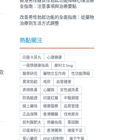
香港男性器質性勃起功能障碍心理治療
全指南：注意事項與治療要點
改善男性勃起功能的全面指南：從藥物
治療到生活方式調整
熱點關注
印度卡其丸
心理健康
力
一夜情健康指南
犀利士5mg
款
醫學研究
藥物交互作用
性功能障礙
異常勃起
戒菸
血管健康
表現焦慮
心臟病
女性威而柔
防偽驗證
印度紅魔
中醫調理
線上藥局
健康服務
品質管理
正品保障
香港購藥
伐地那非
前列腺肥大
用藥指南
睪固酮
印度犀利士
香港購買
硬度不足
安心藥房
PDE5抑制劑
複方生髮