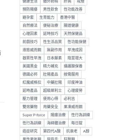
健康生活
體外射精
肝病
戒煙
預防陽痿
男性飲食
性功能改善
避孕套
生育能力
香港中醫
自然療法
便秘治療
腸道健康
心理因素
延時技巧
天然保健品
前戲技巧
性生活品質
性功能保健
液態威而鋼
無副作用
早洩成因
面
器質性早洩
日本藤素
陰莖增大
美國黑金
精力補充
攝護腺保養
德國必邦
壯陽產品
按需服用
紅魔威格拉
中藥壯陽
印度神油
延時產品
超級犀利士
心理疲勞
壓力管理
使用心得
必利吉
雙效藥物
用藥安全
果凍威而鋼
Super P-force
陽痿治療
性行為訓練
性行為訓練
海綿體治療
每日錠
癌症研究
第四代A酸
抗衰老
A醇
男性更年期
屈臣氏
狂脫期