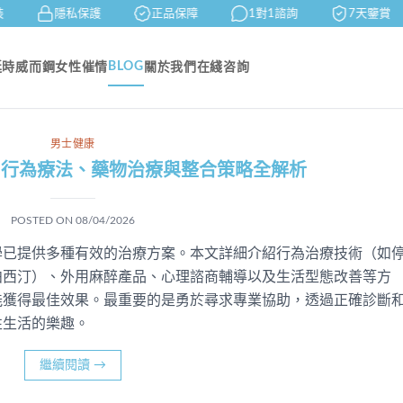
隱私保護
正品保障
1對1諮詢
7天鑒賞
BLOG
延時
威而鋼
女性催情
關於我們
在綫咨詢
男士健康
：行為療法、藥物治療與整合策略全解析
POSTED ON
08/04/2026
學已提供多種有效的治療方案。本文詳細介紹行為治療技術（如
泊西汀）、外用麻醉產品、心理諮商輔導以及生活型態改善等方
能獲得最佳效果。最重要的是勇於尋求專業協助，透過正確診斷
性生活的樂趣。
繼續閱讀
→