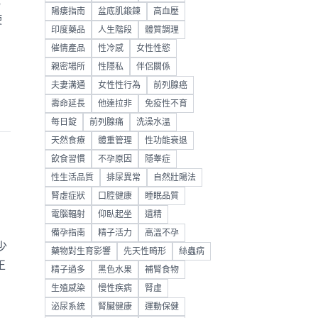
成
陽痿指南
盆底肌鍛鍊
高血壓
使
印度藥品
人生階段
體質調理
催情產品
性冷感
女性性慾
親密場所
性隱私
伴侶關係
夫妻溝通
女性性行為
前列腺癌
壽命延長
他達拉非
免疫性不育
每日錠
前列腺痛
洗澡水溫
天然食療
體重管理
性功能衰退
飲食習慣
不孕原因
隱睾症
性生活品質
排尿異常
自然壯陽法
腎虛症狀
口腔健康
睡眠品質
電腦輻射
仰臥起坐
遺精
備孕指南
精子活力
高溫不孕
少
藥物對生育影響
先天性畸形
絲蟲病
正
精子過多
黑色水果
補腎食物
生殖感染
慢性疾病
腎虛
泌尿系統
腎臟健康
運動保健