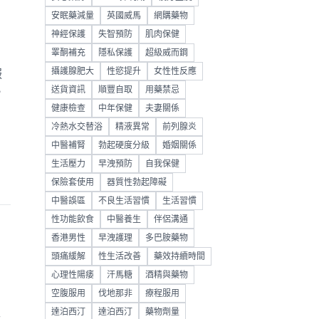
安眠藥減量
英國威馬
網購藥物
神經保護
失智預防
肌肉保健
睪酮補充
隱私保護
超級威而鋼
攝護腺肥大
性慾提升
女性性反應
服
送貨資訊
順豐自取
用藥禁忌
，
健康檢查
中年保健
夫妻關係
冷熱水交替浴
精液異常
前列腺炎
中醫補腎
勃起硬度分級
婚姻關係
生活壓力
早洩預防
自我保健
保險套使用
器質性勃起障礙
中醫誤區
不良生活習慣
生活習慣
性功能飲食
中醫養生
伴侶溝通
香港男性
早洩護理
多巴胺藥物
頭痛緩解
性生活改善
藥效持續時間
心理性陽痿
汗馬糖
酒精與藥物
空腹服用
伐地那非
療程服用
達泊西汀
達泊西汀
藥物劑量