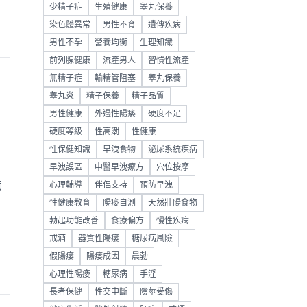
少精子症
生殖健康
睾丸保養
染色體異常
男性不育
遺傳疾病
男性不孕
營養均衡
生理知識
前列腺健康
流產男人
習慣性流產
無精子症
輸精管阻塞
睾丸保養
睾丸炎
精子保養
精子品質
男性健康
外遇性陽痿
硬度不足
硬度等級
性高潮
性健康
性保健知識
早洩食物
泌尿系統疾病
，
早洩誤區
中醫早洩療方
穴位按摩
意
心理輔導
伴侶支持
預防早洩
性健康教育
陽痿自測
天然壯陽食物
勃起功能改善
食療偏方
慢性疾病
戒酒
器質性陽痿
糖尿病風險
假陽痿
陽痿成因
晨勃
心理性陽痿
糖尿病
手淫
長者保健
性交中斷
陰莖受傷