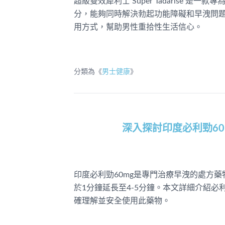
超級雙效犀利士 Super Tadarise
分，能夠同時解決勃起功能障礙和早洩問
用方式，幫助男性重拾性生活信心。
分類為《
男士健康
》
深入探討印度必利勁6
印度必利勁60mg是專門治療早洩的處方藥
於1分鐘延長至4-5分鐘。本文詳細介紹
確理解並安全使用此藥物。