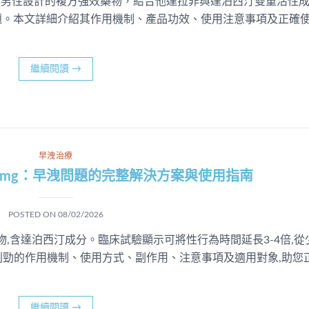
 是一款專為男性設計的複方強效藥物，結合他達拉非與達泊西汀雙重活性
題。本文詳細介紹其作用機制、產品功效、使用注意事項及正確
繼續閱讀
→
早洩治療
0mg：早洩問題的完整解決方案與使用指南
POSTED ON
08/02/2026
物,含達泊西汀成分。臨床試驗顯示可將性行為時間延長3-4倍,從
必利勁的作用機制、使用方式、副作用、注意事項及適用對象,助您
繼續閱讀
→