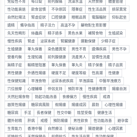
免疫性不育
每日錠
前列腺痛
洗澡水溫
天然食療
體重管理
性功能衰退
飲食習慣
不孕原因
隱睾症
性生活品質
排尿異常
自然壯陽法
腎虛症狀
口腔健康
睡眠品質
電腦輻射
仰臥起坐
遺精
備孕指南
精子活力
高溫不孕
藥物對生育影響
先天性畸形
絲蟲病
精子過多
黑色水果
補腎食物
生殖感染
慢性疾病
腎虛
泌尿系統
腎臟健康
運動保健
少精子症
生殖健康
睾丸保養
染色體異常
男性不育
遺傳疾病
男性不孕
營養均衡
生理知識
前列腺健康
流產男人
習慣性流產
無精子症
輸精管阻塞
睾丸保養
睾丸炎
精子保養
精子品質
男性健康
外遇性陽痿
硬度不足
硬度等級
性高潮
性健康
性保健知識
早洩食物
泌尿系統疾病
早洩誤區
中醫早洩療方
穴位按摩
心理輔導
伴侶支持
預防早洩
性健康教育
陽痿自測
天然壯陽食物
勃起功能改善
食療偏方
慢性疾病
戒酒
器質性陽痿
糖尿病風險
假陽痿
陽痿成因
晨勃
心理性陽痿
糖尿病
手淫
長者保健
性交中斷
陰莖受傷
健康生活
體外射精
肝病
戒煙
預防陽痿
男性飲食
性功能改善
避孕套
生育能力
香港中醫
自然療法
便秘治療
腸道健康
心理因素
延時技巧
天然保健品
前戲技巧
性生活品質
性功能保健