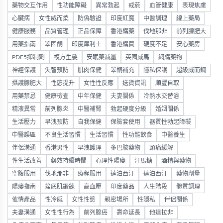
藥物交互作用
性功能障礙
異常勃起
戒菸
血管健康
表現焦慮
心臟病
女性威而柔
防偽驗證
印度紅魔
中醫調理
線上藥局
健康服務
品質管理
正品保障
香港購藥
伐地那非
前列腺肥大
用藥指南
睪固酮
印度犀利士
香港購買
硬度不足
安心藥房
PDE5抑制劑
複方生髮
安眠藥減量
英國威馬
網購藥物
神經保護
失智預防
肌肉保健
睪酮補充
隱私保護
超級威而鋼
攝護腺肥大
性慾提升
女性性反應
送貨資訊
順豐自取
用藥禁忌
健康檢查
中年保健
夫妻關係
冷熱水交替浴
精液異常
前列腺炎
中醫補腎
勃起硬度分級
婚姻關係
生活壓力
早洩預防
自我保健
保險套使用
器質性勃起障礙
中醫誤區
不良生活習慣
生活習慣
性功能飲食
中醫養生
伴侶溝通
香港男性
早洩護理
多巴胺藥物
頭痛緩解
性生活改善
藥效持續時間
心理性陽痿
汗馬糖
酒精與藥物
空腹服用
伐地那非
療程服用
達泊西汀
達泊西汀
藥物劑量
陽痿指南
盆底肌鍛鍊
高血壓
印度藥品
人生階段
體質調理
催情產品
性冷感
女性性慾
親密場所
性隱私
伴侶關係
夫妻溝通
女性性行為
前列腺癌
壽命延長
他達拉非