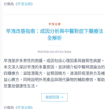
分類為《
早洩治療
》
早洩治療
早洩改善指南：成因分析與中醫對症下藥療法
全解析
POSTED ON
07/21/2026
早洩是許多男性的困擾，成因包括心理因素與器質性病變。
本文深入探討早洩的多重原因，並詳細介紹中醫辨證論治的
四種療方：滋陰潛陽方、益腎固精方、清瀉肝經溼熱方及補
益心脾方，同時說明外用產品與現代藥物的輔助療效，幫助
您重拾健康性生活。
繼續閱讀
→
分類為《
早洩治療
》