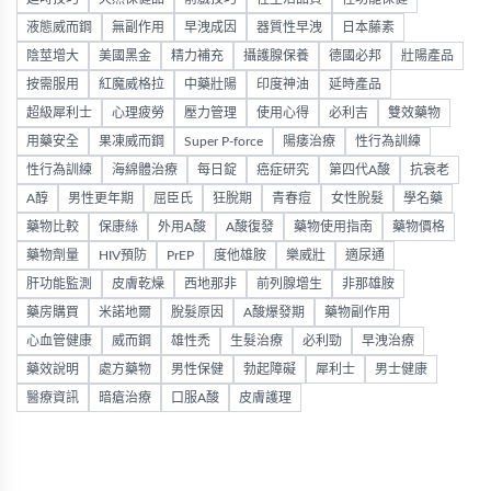
液態威而鋼
無副作用
早洩成因
器質性早洩
日本藤素
陰莖增大
美國黑金
精力補充
攝護腺保養
德國必邦
壯陽產品
按需服用
紅魔威格拉
中藥壯陽
印度神油
延時產品
超級犀利士
心理疲勞
壓力管理
使用心得
必利吉
雙效藥物
用藥安全
果凍威而鋼
Super P-force
陽痿治療
性行為訓練
性行為訓練
海綿體治療
每日錠
癌症研究
第四代A酸
抗衰老
A醇
男性更年期
屈臣氏
狂脫期
青春痘
女性脫髮
學名藥
藥物比較
保康絲
外用A酸
A酸復發
藥物使用指南
藥物價格
藥物劑量
HIV預防
PrEP
度他雄胺
樂威壯
適尿通
肝功能監測
皮膚乾燥
西地那非
前列腺增生
非那雄胺
藥房購買
米諾地爾
脫髮原因
A酸爆發期
藥物副作用
心血管健康
威而鋼
雄性禿
生髮治療
必利勁
早洩治療
藥效說明
處方藥物
男性保健
勃起障礙
犀利士
男士健康
醫療資訊
暗瘡治療
口服A酸
皮膚護理