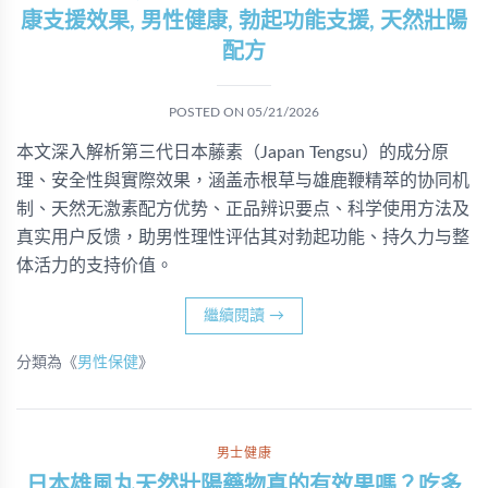
康支援效果, 男性健康, 勃起功能支援, 天然壯陽
配方
POSTED ON
05/21/2026
本文深入解析第三代日本藤素（Japan Tengsu）的成分原
理、安全性與實際效果，涵盖赤根草与雄鹿鞭精萃的协同机
制、天然无激素配方优势、正品辨识要点、科学使用方法及
真实用户反馈，助男性理性评估其对勃起功能、持久力与整
体活力的支持价值。
繼續閱讀
→
分類為《
男性保健
》
男士健康
日本雄風丸天然壯陽藥物真的有效果嗎？吃多