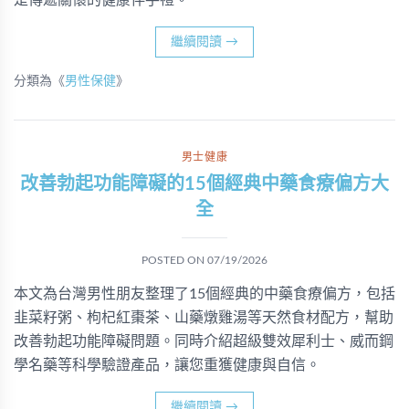
是傳遞關懷的健康伴手禮。
繼續閱讀
→
分類為《
男性保健
》
男士健康
改善勃起功能障礙的15個經典中藥食療偏方大
全
POSTED ON
07/19/2026
本文為台灣男性朋友整理了15個經典的中藥食療偏方，包括
韭菜籽粥、枸杞紅棗茶、山藥燉雞湯等天然食材配方，幫助
改善勃起功能障礙問題。同時介紹超級雙效犀利士、威而鋼
學名藥等科學驗證產品，讓您重獲健康與自信。
繼續閱讀
→