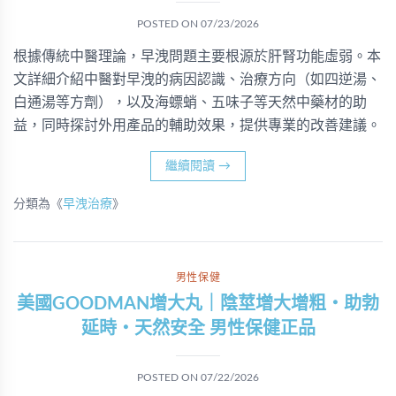
POSTED ON
07/23/2026
根據傳統中醫理論，早洩問題主要根源於肝腎功能虛弱。本
文詳細介紹中醫對早洩的病因認識、治療方向（如四逆湯、
白通湯等方劑），以及海螵蛸、五味子等天然中藥材的助
益，同時探討外用產品的輔助效果，提供專業的改善建議。
繼續閱讀
→
分類為《
早洩治療
》
男性保健
美國GOODMAN增大丸｜陰莖增大增粗・助勃
延時・天然安全 男性保健正品
POSTED ON
07/22/2026