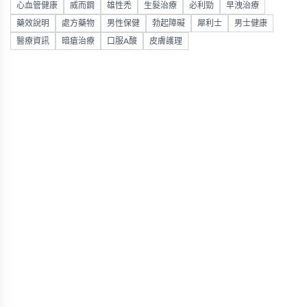
心血管健康
威而鋼
雄性禿
生髮治療
必利勁
早洩治療
藥效說明
處方藥物
男性保健
勃起障礙
犀利士
男士健康
醫療資訊
暗瘡治療
口服A酸
皮膚護理