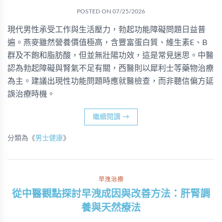
POSTED ON
07/25/2026
現代男性承受工作與生活壓力，勃起功能障礙問題日益普
遍。燕麥雖然營養價值極高，含豐富蛋白質、維生素E、B
群及不飽和脂肪酸，但並無壯陽功效，這是常見迷思。中醫
認為勃起障礙與腎氣不足有關，西醫則以犀利士等藥物治療
為主。建議出現性功能問題時應就醫檢查，而非聽信偏方延
誤治療時機。
繼續閱讀
→
分類為《
男士健康
》
早洩治療
從中醫觀點探討早洩成因與改善方法：肝腎調
養與天然療法