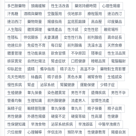
多巴胺藥物
頭痛緩解
性生活改善
藥效持續時間
心理性陽痿
汗馬糖
酒精與藥物
空腹服用
伐地那非
療程服用
達泊西汀
達泊西汀
藥物劑量
陽痿指南
盆底肌鍛鍊
高血壓
印度藥品
人生階段
體質調理
催情產品
性冷感
女性性慾
親密場所
性隱私
伴侶關係
夫妻溝通
女性性行為
前列腺癌
壽命延長
他達拉非
免疫性不育
每日錠
前列腺痛
洗澡水溫
天然食療
體重管理
性功能衰退
飲食習慣
不孕原因
隱睾症
性生活品質
排尿異常
自然壯陽法
腎虛症狀
口腔健康
睡眠品質
電腦輻射
仰臥起坐
遺精
備孕指南
精子活力
高溫不孕
藥物對生育影響
先天性畸形
絲蟲病
精子過多
黑色水果
補腎食物
生殖感染
慢性疾病
腎虛
泌尿系統
腎臟健康
運動保健
少精子症
生殖健康
睾丸保養
染色體異常
男性不育
遺傳疾病
男性不孕
營養均衡
生理知識
前列腺健康
流產男人
習慣性流產
無精子症
輸精管阻塞
睾丸保養
睾丸炎
精子保養
精子品質
男性健康
外遇性陽痿
硬度不足
硬度等級
性高潮
性健康
性保健知識
早洩食物
泌尿系統疾病
早洩誤區
中醫早洩療方
穴位按摩
心理輔導
伴侶支持
預防早洩
性健康教育
陽痿自測