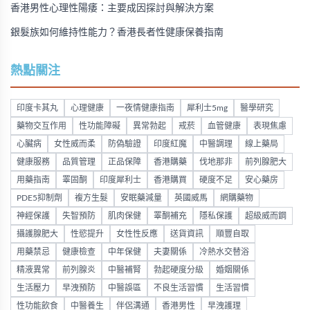
香港男性心理性陽痿：主要成因探討與解決方案
銀髮族如何維持性能力？香港長者性健康保養指南
熱點關注
印度卡其丸
心理健康
一夜情健康指南
犀利士5mg
醫學研究
藥物交互作用
性功能障礙
異常勃起
戒菸
血管健康
表現焦慮
心臟病
女性威而柔
防偽驗證
印度紅魔
中醫調理
線上藥局
健康服務
品質管理
正品保障
香港購藥
伐地那非
前列腺肥大
用藥指南
睪固酮
印度犀利士
香港購買
硬度不足
安心藥房
PDE5抑制劑
複方生髮
安眠藥減量
英國威馬
網購藥物
神經保護
失智預防
肌肉保健
睪酮補充
隱私保護
超級威而鋼
攝護腺肥大
性慾提升
女性性反應
送貨資訊
順豐自取
用藥禁忌
健康檢查
中年保健
夫妻關係
冷熱水交替浴
精液異常
前列腺炎
中醫補腎
勃起硬度分級
婚姻關係
生活壓力
早洩預防
中醫誤區
不良生活習慣
生活習慣
性功能飲食
中醫養生
伴侶溝通
香港男性
早洩護理