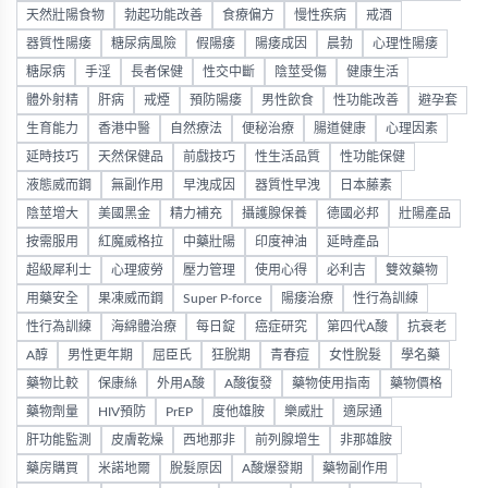
天然壯陽食物
勃起功能改善
食療偏方
慢性疾病
戒酒
器質性陽痿
糖尿病風險
假陽痿
陽痿成因
晨勃
心理性陽痿
糖尿病
手淫
長者保健
性交中斷
陰莖受傷
健康生活
體外射精
肝病
戒煙
預防陽痿
男性飲食
性功能改善
避孕套
生育能力
香港中醫
自然療法
便秘治療
腸道健康
心理因素
延時技巧
天然保健品
前戲技巧
性生活品質
性功能保健
液態威而鋼
無副作用
早洩成因
器質性早洩
日本藤素
陰莖增大
美國黑金
精力補充
攝護腺保養
德國必邦
壯陽產品
按需服用
紅魔威格拉
中藥壯陽
印度神油
延時產品
超級犀利士
心理疲勞
壓力管理
使用心得
必利吉
雙效藥物
用藥安全
果凍威而鋼
Super P-force
陽痿治療
性行為訓練
性行為訓練
海綿體治療
每日錠
癌症研究
第四代A酸
抗衰老
A醇
男性更年期
屈臣氏
狂脫期
青春痘
女性脫髮
學名藥
藥物比較
保康絲
外用A酸
A酸復發
藥物使用指南
藥物價格
藥物劑量
HIV預防
PrEP
度他雄胺
樂威壯
適尿通
肝功能監測
皮膚乾燥
西地那非
前列腺增生
非那雄胺
藥房購買
米諾地爾
脫髮原因
A酸爆發期
藥物副作用