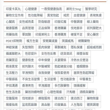
印度卡其丸
心理健康
一夜情健康指南
犀利士5mg
醫學研究
藥物交互作用
性功能障礙
異常勃起
戒菸
血管健康
表現焦慮
心臟病
女性威而柔
防偽驗證
印度紅魔
中醫調理
線上藥局
健康服務
品質管理
正品保障
香港購藥
伐地那非
前列腺肥大
用藥指南
睪固酮
印度犀利士
香港購買
硬度不足
安心藥房
PDE5抑制劑
複方生髮
安眠藥減量
英國威馬
網購藥物
神經保護
失智預防
肌肉保健
睪酮補充
隱私保護
超級威而鋼
攝護腺肥大
性慾提升
女性性反應
送貨資訊
順豐自取
用藥禁忌
健康檢查
中年保健
夫妻關係
冷熱水交替浴
精液異常
前列腺炎
中醫補腎
勃起硬度分級
婚姻關係
生活壓力
早洩預防
自我保健
保險套使用
器質性勃起障礙
中醫誤區
不良生活習慣
生活習慣
性功能飲食
中醫養生
伴侶溝通
香港男性
早洩護理
多巴胺藥物
頭痛緩解
性生活改善
藥效持續時間
心理性陽痿
汗馬糖
酒精與藥物
空腹服用
伐地那非
療程服用
達泊西汀
達泊西汀
藥物劑量
陽痿指南
盆底肌鍛鍊
高血壓
印度藥品
人生階段
體質調理