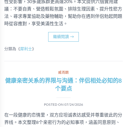
性受影響，30多歲族群更高達20%。本文提供六個實用建
議：不要自責、營造輕鬆氛圍、排除生理因素、提升性慾方
法、尋求專業協助及藥物輔助，幫助你在遇到伴侶勃起問題
時從容應對，享受美滿性生活。
繼續閱讀
→
分類為《
犀利士
》
威而鋼
健康亲密关系的界限与沟通：伴侣相处必知的8
个要点
POSTED ON
07/24/2026
在一段健康的恋情里，双方应坦诚表达感受并尊重彼此的分
界线。本文整理8个亲密行为的必知事项，涵盖同意原则、