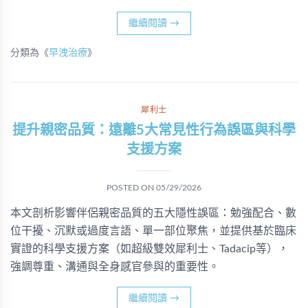
繼續閱讀
→
分類為《
早洩治療
》
犀利士
提升親密品質：遠離5大常見性行為誤區與科學
支援方案
POSTED ON
05/29/2026
本文剖析影響伴侶親密品質的五大隱性誤區：勉強配合、數
位干擾、沉默或過度言語、單一部位聚焦，並提供基於臨床
實證的科學支援方案（如超級雙效犀利士、Tadacip等），
強調尊重、溝通與全身感官參與的重要性。
繼續閱讀
→