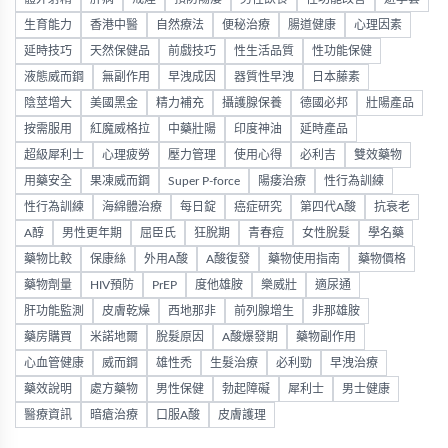
生育能力
香港中醫
自然療法
便秘治療
腸道健康
心理因素
延時技巧
天然保健品
前戲技巧
性生活品質
性功能保健
液態威而鋼
無副作用
早洩成因
器質性早洩
日本藤素
陰莖增大
美國黑金
精力補充
攝護腺保養
德國必邦
壯陽產品
按需服用
紅魔威格拉
中藥壯陽
印度神油
延時產品
超級犀利士
心理疲勞
壓力管理
使用心得
必利吉
雙效藥物
用藥安全
果凍威而鋼
Super P-force
陽痿治療
性行為訓練
性行為訓練
海綿體治療
每日錠
癌症研究
第四代A酸
抗衰老
A醇
男性更年期
屈臣氏
狂脫期
青春痘
女性脫髮
學名藥
藥物比較
保康絲
外用A酸
A酸復發
藥物使用指南
藥物價格
藥物劑量
HIV預防
PrEP
度他雄胺
樂威壯
適尿通
肝功能監測
皮膚乾燥
西地那非
前列腺增生
非那雄胺
藥房購買
米諾地爾
脫髮原因
A酸爆發期
藥物副作用
心血管健康
威而鋼
雄性禿
生髮治療
必利勁
早洩治療
藥效說明
處方藥物
男性保健
勃起障礙
犀利士
男士健康
醫療資訊
暗瘡治療
口服A酸
皮膚護理