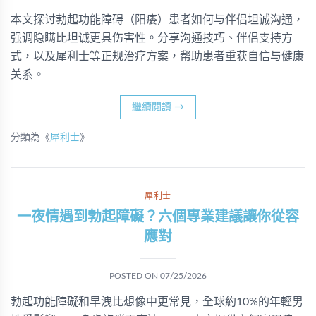
本文探讨勃起功能障碍（阳痿）患者如何与伴侣坦诚沟通，
强调隐瞒比坦诚更具伤害性。分享沟通技巧、伴侣支持方
式，以及犀利士等正规治疗方案，帮助患者重获自信与健康
关系。
繼續閱讀
→
分類為《
犀利士
》
犀利士
一夜情遇到勃起障礙？六個專業建議讓你從容
應對
POSTED ON
07/25/2026
勃起功能障礙和早洩比想像中更常見，全球約10%的年輕男