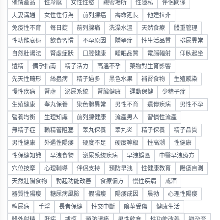
催情產品
性冷感
女性性慾
親密場所
性隱私
伴侶關係
夫妻溝通
女性性行為
前列腺癌
壽命延長
他達拉非
免疫性不育
每日錠
前列腺痛
洗澡水溫
天然食療
體重管理
性功能衰退
飲食習慣
不孕原因
隱睾症
性生活品質
排尿異常
自然壯陽法
腎虛症狀
口腔健康
睡眠品質
電腦輻射
仰臥起坐
遺精
備孕指南
精子活力
高溫不孕
藥物對生育影響
先天性畸形
絲蟲病
精子過多
黑色水果
補腎食物
生殖感染
慢性疾病
腎虛
泌尿系統
腎臟健康
運動保健
少精子症
生殖健康
睾丸保養
染色體異常
男性不育
遺傳疾病
男性不孕
營養均衡
生理知識
前列腺健康
流產男人
習慣性流產
無精子症
輸精管阻塞
睾丸保養
睾丸炎
精子保養
精子品質
男性健康
外遇性陽痿
硬度不足
硬度等級
性高潮
性健康
性保健知識
早洩食物
泌尿系統疾病
早洩誤區
中醫早洩療方
穴位按摩
心理輔導
伴侶支持
預防早洩
性健康教育
陽痿自測
天然壯陽食物
勃起功能改善
食療偏方
慢性疾病
戒酒
器質性陽痿
糖尿病風險
假陽痿
陽痿成因
晨勃
心理性陽痿
糖尿病
手淫
長者保健
性交中斷
陰莖受傷
健康生活
體外射精
肝病
戒煙
預防陽痿
男性飲食
性功能改善
避孕套