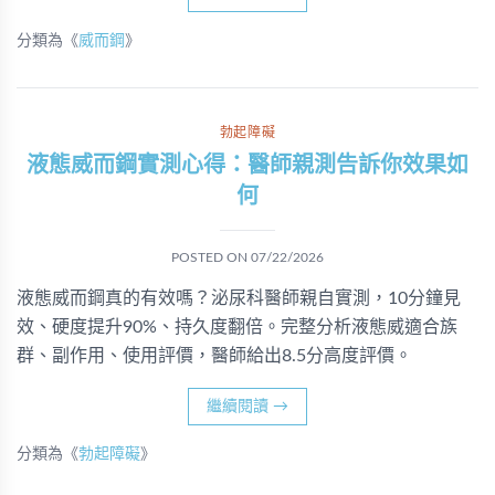
分類為《
威而鋼
》
勃起障礙
液態威而鋼實測心得：醫師親測告訴你效果如
何
POSTED ON
07/22/2026
液態威而鋼真的有效嗎？泌尿科醫師親自實測，10分鐘見
效、硬度提升90%、持久度翻倍。完整分析液態威適合族
群、副作用、使用評價，醫師給出8.5分高度評價。
繼續閱讀
→
分類為《
勃起障礙
》