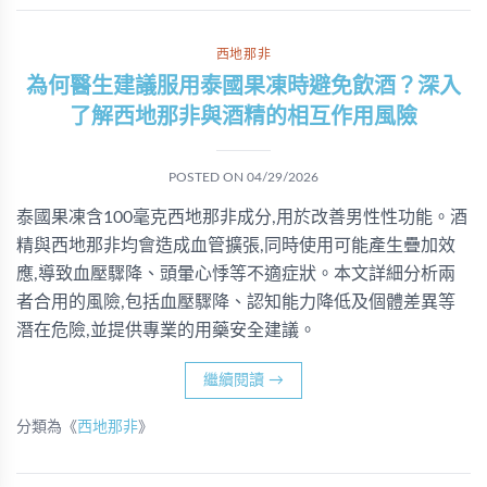
西地那非
為何醫生建議服用泰國果凍時避免飲酒？深入
了解西地那非與酒精的相互作用風險
POSTED ON
04/29/2026
泰國果凍含100毫克西地那非成分,用於改善男性性功能。酒
精與西地那非均會造成血管擴張,同時使用可能產生疊加效
應,導致血壓驟降、頭暈心悸等不適症狀。本文詳細分析兩
者合用的風險,包括血壓驟降、認知能力降低及個體差異等
潛在危險,並提供專業的用藥安全建議。
繼續閱讀
→
分類為《
西地那非
》