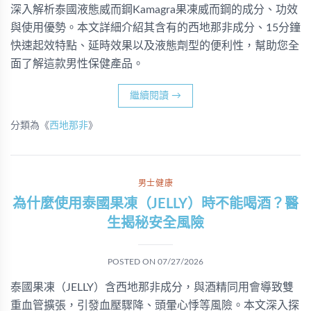
深入解析泰國液態威而鋼Kamagra果凍威而鋼的成分、功效
與使用優勢。本文詳細介紹其含有的西地那非成分、15分鐘
快速起效特點、延時效果以及液態劑型的便利性，幫助您全
面了解這款男性保健產品。
繼續閱讀
→
分類為《
西地那非
》
男士健康
為什麼使用泰國果凍（JELLY）時不能喝酒？醫
生揭秘安全風險
POSTED ON
07/27/2026
泰國果凍（JELLY）含西地那非成分，與酒精同用會導致雙
重血管擴張，引發血壓驟降、頭暈心悸等風險。本文深入探