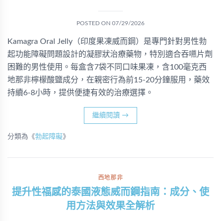
POSTED ON
07/29/2026
Kamagra Oral Jelly（印度果凍威而鋼）是專門針對男性勃
起功能障礙問題設計的凝膠狀治療藥物，特別適合吞嚥片劑
困難的男性使用。每盒含7袋不同口味果凍，含100毫克西
地那非檸檬酸鹽成分，在親密行為前15-20分鐘服用，藥效
持續6-8小時，提供便捷有效的治療選擇。
繼續閱讀
→
分類為《
勃起障礙
》
西地那非
提升性福感的泰國液態威而鋼指南：成分、使
用方法與效果全解析