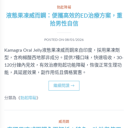
勃起障礙
液態果凍威而鋼：便攜高效的ED治療方案，重
拾男性自信
POSTED ON
08/01/2026
Kamagra Oral Jelly液態果凍威而鋼來自印度，採用果凍劑
型，含枸櫞酸西地那非成分。提供7種口味，快速吸收，30-
120分鐘內見效，有效治療勃起功能障礙，恢復正常生理功
能，具延遲效果，副作用低且價格實惠。
繼續閱讀
→
分類為《
勃起障礙
》
威而鋼