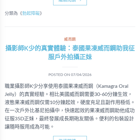
繼續閱讀
→
分類為《
勃起障礙
》
威而鋼
攝影師K少的真實體驗：泰國果凍威而鋼助我征
服戶外拍攝正妹
POSTED ON
07/04/2026
職業攝影師K少分享使用泰國果凍威而鋼（Kamagra Oral
Jelly）的真實經驗。相比美國威而鋼需要30-60分鐘生效，
液態果凍威而鋼仅需10分鐘起效，硬度充足且副作用極低。
在一次戶外比基尼拍攝中，快速起效的果凍威而鋼助他成功
征服35D正妹，最終發展成長期砲友關係。便利的包裝設計
讓隨時服用成為可能。