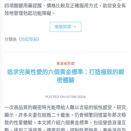
四項關鍵用藥提醒、價格比較及正確服用方式，助您安全有
效地管理勃起功能障礙。
繼續閱讀
→
分類為《
勃起障礙
》
果凍威而鋼
追求完美性愛的六個黄金標準：打造極致的親
密體驗
POSTED ON
07/08/2026
一次高品質的親密時光能帶給人難以言喻的愉悅感受。研究
顯示，許多夫妻在結婚二十載後，仍會頻繁回憶當年那次極
致的性愛體驗。本文將介紹六個黄金標準，包括營造浪漫互
動、達到三淨境界、適度前戲、控制性愛時長、事後溫存及