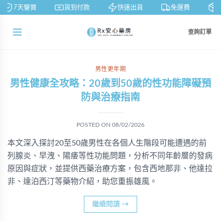
7天鑒賞
貨到付款
快速出貨
免運費
私
查詢訂單
男性更年期
男性健康全攻略：20歲到50歲的性功能障礙預
防與治療指南
POSTED ON
08/02/2026
本文深入探討20至50歲男性在各個人生階段可能遭遇的前
列腺炎、早洩、陽痿等性功能問題，分析不同年齡層的發病
原因與症狀，並提供西藥治療方案，包含西地那非、他達拉
非、達泊西汀等藥物介紹，助您重振雄風。
繼續閱讀
→