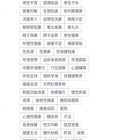
男性不育
遺傳疾病
男性不孕
營養均衡
生理知識
前列腺健康
流產男人
習慣性流產
無精子症
輸精管阻塞
睾丸保養
睾丸炎
精子保養
精子品質
男性健康
外遇性陽痿
硬度不足
硬度等級
性高潮
性健康
性保健知識
早洩食物
泌尿系統疾病
早洩誤區
中醫早洩療方
穴位按摩
心理輔導
伴侶支持
預防早洩
性健康教育
陽痿自測
天然壯陽食物
勃起功能改善
食療偏方
慢性疾病
戒酒
器質性陽痿
糖尿病風險
假陽痿
陽痿成因
晨勃
心理性陽痿
糖尿病
手淫
長者保健
性交中斷
陰莖受傷
健康生活
體外射精
肝病
戒煙