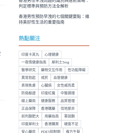
香港男性早洩問題的識別與應對策略：
判定標準與預防方法全解析
香港男性預防早洩的七個關鍵要點：維
持美好性生活的重要指南
熱點關注
愛
印度卡其丸
心理健康
一夜情健康指南
犀利士5mg
醫學研究
藥物交互作用
性功能障礙
異常勃起
戒菸
血管健康
表現焦慮
心臟病
女性威而柔
防偽驗證
印度紅魔
中醫調理
線上藥局
健康服務
品質管理
正品保障
香港購藥
伐地那非
前列腺肥大
用藥指南
睪固酮
印度犀利士
香港購買
硬度不足
安心藥房
PDE5抑制劑
複方生髮