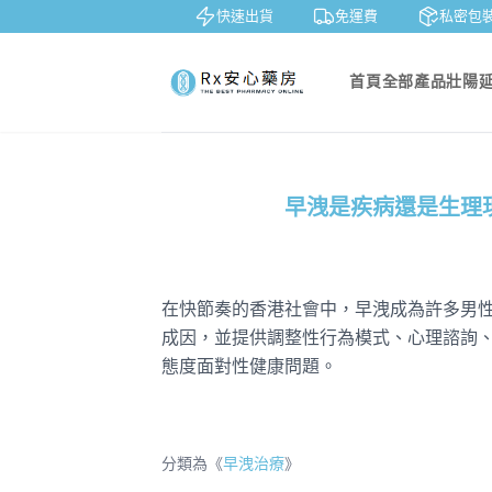
鑒賞
貨到付款
快速出貨
免運費
私密包裝
首頁
全部產品
壯陽
早洩是疾病還是生理
在快節奏的香港社會中，早洩成為許多男
成因，並提供調整性行為模式、心理諮詢
態度面對性健康問題。
分類為《
早洩治療
》