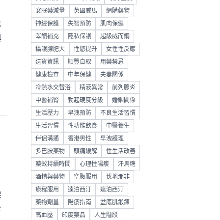
安眠藥減量
英國威馬
網購藥物
神經保護
失智預防
肌肉保健
等
睪酮補充
隱私保護
超級威而鋼
與
攝護腺肥大
性慾提升
女性性反應
送貨資訊
順豐自取
用藥禁忌
健康檢查
中年保健
夫妻關係
冷熱水交替浴
精液異常
前列腺炎
中醫補腎
勃起硬度分級
婚姻關係
生活壓力
早洩預防
不良生活習慣
生活習慣
性功能飲食
中醫養生
伴侶溝通
香港男性
早洩護理
多巴胺藥物
頭痛緩解
性生活改善
藥效持續時間
心理性陽痿
汗馬糖
酒精與藥物
空腹服用
伐地那非
療程服用
達泊西汀
達泊西汀
保
藥物劑量
陽痿指南
盆底肌鍛鍊
全
高血壓
印度藥品
人生階段