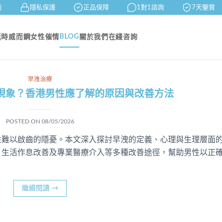
隱私保護
正品保障
1對1諮詢
7天鑒賞
BLOG
延時
威而鋼
女性催情
關於我們
在綫咨詢
早洩治療
現象？香港男性應了解的原因與改善方法
POSTED ON
08/05/2026
性難以啟齒的隱憂。本文深入探討早洩的定義、心理與生理層面
、生活作息改善及專業醫療介入等多種改善途徑，幫助男性以正
繼續閱讀
→