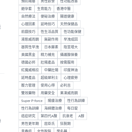
預防陽痿
男性飲食
性功能改善
避孕套
生育能力
香港中醫
自然療法
便秘治療
腸道健康
心理因素
延時技巧
天然保健品
產
前戲技巧
性生活品質
性功能保健
液態威而鋼
無副作用
早洩成因
器質性早洩
日本藤素
陰莖增大
美國黑金
精力補充
攝護腺保養
德國必邦
壯陽產品
按需服用
紅魔威格拉
中藥壯陽
印度神油
延時產品
超級犀利士
心理疲勞
壓力管理
使用心得
必利吉
雙效藥物
用藥安全
果凍威而鋼
Super P-force
陽痿治療
性行為訓練
性行為訓練
海綿體治療
每日錠
癌症研究
第四代A酸
抗衰老
A醇
學
男性更年期
屈臣氏
狂脫期
青春痘
女性脫髮
學名藥