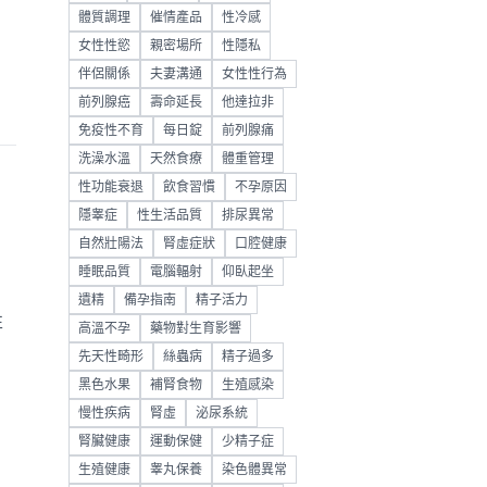
體質調理
催情產品
性冷感
女性性慾
親密場所
性隱私
伴侶關係
夫妻溝通
女性性行為
前列腺癌
壽命延長
他達拉非
免疫性不育
每日錠
前列腺痛
洗澡水溫
天然食療
體重管理
性功能衰退
飲食習慣
不孕原因
隱睾症
性生活品質
排尿異常
自然壯陽法
腎虛症狀
口腔健康
睡眠品質
電腦輻射
仰臥起坐
遺精
備孕指南
精子活力
性
高溫不孕
藥物對生育影響
先天性畸形
絲蟲病
精子過多
黑色水果
補腎食物
生殖感染
慢性疾病
腎虛
泌尿系統
腎臟健康
運動保健
少精子症
生殖健康
睾丸保養
染色體異常