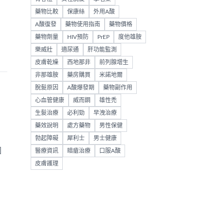
藥物比較
保康絲
外用A酸
A酸復發
藥物使用指南
藥物價格
藥物劑量
HIV預防
PrEP
度他雄胺
樂威壯
適尿通
肝功能監測
皮膚乾燥
西地那非
前列腺增生
非那雄胺
藥房購買
米諾地爾
脫髮原因
A酸爆發期
藥物副作用
心血管健康
威而鋼
雄性禿
生髮治療
必利勁
早洩治療
藥效說明
處方藥物
男性保健
勃起障礙
犀利士
男士健康
因
醫療資訊
暗瘡治療
口服A酸
皮膚護理