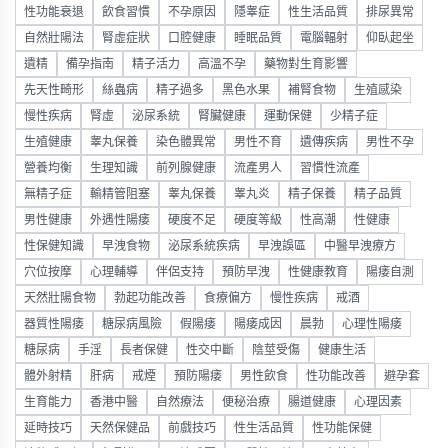
性功能衰退
飲食習慣
不孕原因
隱睾症
性生活品質
排尿異常
自然壯陽法
腎虛症狀
口腔健康
睡眠品質
電腦輻射
仰臥起坐
遺精
備孕指南
精子活力
高溫不孕
藥物對生育影響
先天性畸形
絲蟲病
精子過多
黑色水果
補腎食物
生殖感染
慢性疾病
腎虛
泌尿系統
腎臟健康
運動保健
少精子症
生殖健康
睾丸保養
染色體異常
男性不育
遺傳疾病
男性不孕
營養均衡
生理知識
前列腺健康
流產男人
習慣性流產
無精子症
輸精管阻塞
睾丸保養
睾丸炎
精子保養
精子品質
男性健康
外遇性陽痿
硬度不足
硬度等級
性高潮
性健康
性保健知識
早洩食物
泌尿系統疾病
早洩誤區
中醫早洩療方
穴位按摩
心理輔導
伴侶支持
預防早洩
性健康教育
陽痿自測
天然壯陽食物
勃起功能改善
食療偏方
慢性疾病
戒酒
器質性陽痿
糖尿病風險
假陽痿
陽痿成因
晨勃
心理性陽痿
糖尿病
手淫
長者保健
性交中斷
陰莖受傷
健康生活
體外射精
肝病
戒煙
預防陽痿
男性飲食
性功能改善
避孕套
生育能力
香港中醫
自然療法
便秘治療
腸道健康
心理因素
延時技巧
天然保健品
前戲技巧
性生活品質
性功能保健