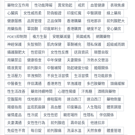
藥物交互作用
性功能障礙
異常勃起
戒菸
血管健康
表現焦慮
心臟病
女性威而柔
防偽驗證
印度紅魔
中醫調理
線上藥局
健康服務
品質管理
正品保障
香港購藥
伐地那非
前列腺肥大
用藥指南
睪固酮
印度犀利士
香港購買
硬度不足
安心藥房
PDE5抑制劑
複方生髮
安眠藥減量
英國威馬
網購藥物
神經保護
失智預防
肌肉保健
睪酮補充
隱私保護
超級威而鋼
攝護腺肥大
性慾提升
女性性反應
送貨資訊
順豐自取
用藥禁忌
健康檢查
中年保健
夫妻關係
冷熱水交替浴
精液異常
前列腺炎
中醫補腎
勃起硬度分級
婚姻關係
生活壓力
早洩預防
不良生活習慣
生活習慣
性功能飲食
中醫養生
伴侶溝通
香港男性
早洩護理
多巴胺藥物
頭痛緩解
性生活改善
藥效持續時間
心理性陽痿
汗馬糖
酒精與藥物
空腹服用
伐地那非
療程服用
達泊西汀
達泊西汀
藥物劑量
陽痿指南
盆底肌鍛鍊
高血壓
印度藥品
人生階段
體質調理
催情產品
性冷感
女性性慾
親密場所
性隱私
伴侶關係
夫妻溝通
女性性行為
前列腺癌
壽命延長
他達拉非
免疫性不育
每日錠
前列腺痛
洗澡水溫
天然食療
體重管理