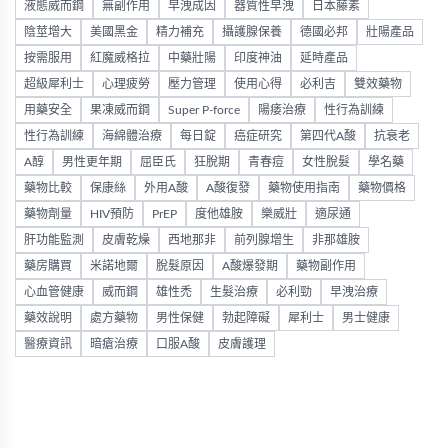
液態威而鋼
無副作用
早洩成因
器質性早洩
日本藤素
陰莖增大
美國黑金
精力補充
攝護腺保養
德國必邦
壯陽產品
按需服用
紅魔威格拉
中藥壯陽
印度神油
延時產品
超級犀利士
心理疲勞
壓力管理
使用心得
必利吉
雙效藥物
用藥安全
果凍威而鋼
Super P-force
陽痿治療
性行為訓練
性行為訓練
海綿體治療
每日錠
癌症研究
第四代A酸
抗衰老
A醇
男性更年期
屈臣氏
狂脫期
青春痘
女性脫髮
學名藥
藥物比較
保康絲
外用A酸
A酸復發
藥物使用指南
藥物價格
藥物劑量
HIV預防
PrEP
度他雄胺
樂威壯
適尿通
肝功能監測
皮膚乾燥
西地那非
前列腺增生
非那雄胺
藥房購買
米諾地爾
脫髮原因
A酸爆發期
藥物副作用
心血管健康
威而鋼
雄性禿
生髮治療
必利勁
早洩治療
藥效說明
處方藥物
男性保健
勃起障礙
犀利士
男士健康
醫療資訊
暗瘡治療
口服A酸
皮膚護理