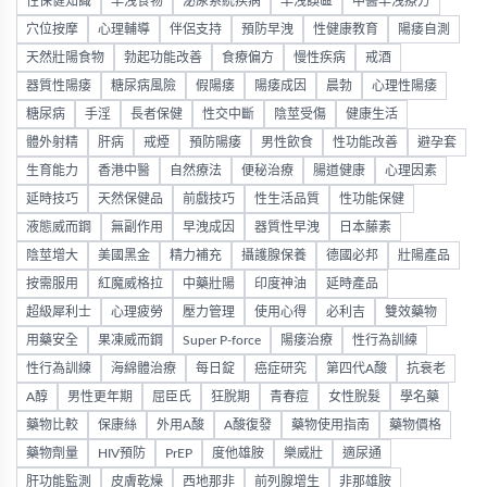
性保健知識
早洩食物
泌尿系統疾病
早洩誤區
中醫早洩療方
穴位按摩
心理輔導
伴侶支持
預防早洩
性健康教育
陽痿自測
天然壯陽食物
勃起功能改善
食療偏方
慢性疾病
戒酒
器質性陽痿
糖尿病風險
假陽痿
陽痿成因
晨勃
心理性陽痿
糖尿病
手淫
長者保健
性交中斷
陰莖受傷
健康生活
體外射精
肝病
戒煙
預防陽痿
男性飲食
性功能改善
避孕套
生育能力
香港中醫
自然療法
便秘治療
腸道健康
心理因素
延時技巧
天然保健品
前戲技巧
性生活品質
性功能保健
液態威而鋼
無副作用
早洩成因
器質性早洩
日本藤素
陰莖增大
美國黑金
精力補充
攝護腺保養
德國必邦
壯陽產品
按需服用
紅魔威格拉
中藥壯陽
印度神油
延時產品
超級犀利士
心理疲勞
壓力管理
使用心得
必利吉
雙效藥物
用藥安全
果凍威而鋼
Super P-force
陽痿治療
性行為訓練
性行為訓練
海綿體治療
每日錠
癌症研究
第四代A酸
抗衰老
A醇
男性更年期
屈臣氏
狂脫期
青春痘
女性脫髮
學名藥
藥物比較
保康絲
外用A酸
A酸復發
藥物使用指南
藥物價格
藥物劑量
HIV預防
PrEP
度他雄胺
樂威壯
適尿通
肝功能監測
皮膚乾燥
西地那非
前列腺增生
非那雄胺