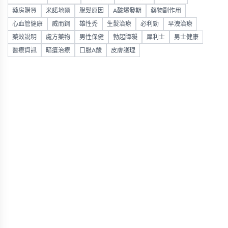
藥房購買
米諾地爾
脫髮原因
A酸爆發期
藥物副作用
心血管健康
威而鋼
雄性禿
生髮治療
必利勁
早洩治療
藥效說明
處方藥物
男性保健
勃起障礙
犀利士
男士健康
醫療資訊
暗瘡治療
口服A酸
皮膚護理