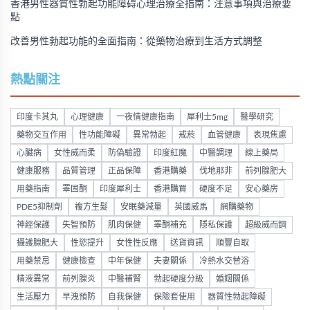
香港男性器質性勃起功能障碍心理治療全指南：注意事項與治療要
點
改善男性勃起功能的全面指南：從藥物治療到生活方式調整
熱點關注
印度卡其丸
心理健康
一夜情健康指南
犀利士5mg
醫學研究
藥物交互作用
性功能障礙
異常勃起
戒菸
血管健康
表現焦慮
心臟病
女性威而柔
防偽驗證
印度紅魔
中醫調理
線上藥局
健康服務
品質管理
正品保障
香港購藥
伐地那非
前列腺肥大
用藥指南
睪固酮
印度犀利士
香港購買
硬度不足
安心藥房
PDE5抑制劑
複方生髮
安眠藥減量
英國威馬
網購藥物
神經保護
失智預防
肌肉保健
睪酮補充
隱私保護
超級威而鋼
攝護腺肥大
性慾提升
女性性反應
送貨資訊
順豐自取
用藥禁忌
健康檢查
中年保健
夫妻關係
冷熱水交替浴
精液異常
前列腺炎
中醫補腎
勃起硬度分級
婚姻關係
生活壓力
早洩預防
自我保健
保險套使用
器質性勃起障礙