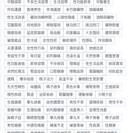
中醫誤區
不良生活習慣
生活習慣
性功能飲食
中醫養生
伴侶溝通
香港男性
早洩護理
多巴胺藥物
頭痛緩解
性生活改善
藥效持續時間
心理性陽痿
汗馬糖
酒精與藥物
空腹服用
伐地那非
療程服用
達泊西汀
達泊西汀
藥物劑量
陽痿指南
盆底肌鍛鍊
高血壓
印度藥品
人生階段
體質調理
催情產品
性冷感
女性性慾
親密場所
性隱私
伴侶關係
夫妻溝通
女性性行為
前列腺癌
壽命延長
他達拉非
免疫性不育
每日錠
前列腺痛
洗澡水溫
天然食療
體重管理
性功能衰退
飲食習慣
不孕原因
隱睾症
性生活品質
排尿異常
自然壯陽法
腎虛症狀
口腔健康
睡眠品質
電腦輻射
仰臥起坐
遺精
備孕指南
精子活力
高溫不孕
藥物對生育影響
先天性畸形
絲蟲病
精子過多
黑色水果
補腎食物
生殖感染
慢性疾病
腎虛
泌尿系統
腎臟健康
運動保健
少精子症
生殖健康
睾丸保養
染色體異常
男性不育
遺傳疾病
男性不孕
營養均衡
生理知識
前列腺健康
流產男人
習慣性流產
無精子症
輸精管阻塞
睾丸保養
睾丸炎
精子保養
精子品質
男性健康
外遇性陽痿
硬度不足
硬度等級
性高潮
性健康