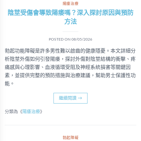
陽痿治療
陰莖受傷會導致陽痿嗎？深入探討原因與預防
方法
POSTED ON
08/05/2026
勃起功能障礙是許多男性難以啟齒的健康隱憂。本文詳細分
析陰莖外傷如何引發陽痿，探討外傷對陰莖結構的衝擊、疼
痛感與心理影響、血液循環受阻及神經系統損害等關鍵因
素，並提供完整的預防措施與治療建議，幫助男士保護性功
能。
繼續閱讀
→
分類為《
陽痿治療
》
勃起障礙