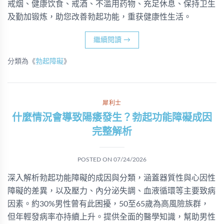
戒烟、健康饮食、戒酒、不滥用药物、充足休息、保持卫生
及勤加锻炼，助您改善勃起功能，重获健康性生活。
繼續閱讀
→
分類為《
勃起障礙
》
犀利士
什麼情況會導致陽痿發生？勃起功能障礙成因
完整解析
POSTED ON
07/24/2026
深入解析勃起功能障礙的成因與分類，涵蓋器質性與心因性
障礙的差異，以及壓力、內分泌失調、血液循環等主要致病
因素。約30%男性曾有此困擾，50至65歲為高風險族群，
但年輕發病率亦持續上升。提供全面的醫學知識，幫助男性